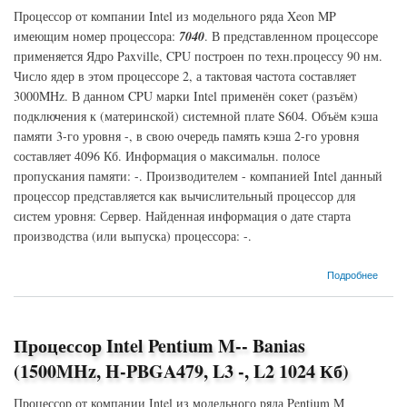
Процессор от компании Intel из модельного ряда Xeon MP
имеющим номер процессора:
7040
. В представленном процессоре
применяется Ядро Paxville, CPU построен по техн.процессу 90 нм.
Число ядер в этом процессоре 2, а тактовая частота составляет
3000MHz. В данном CPU марки Intel применён сокет (разъём)
подключения к (материнской) системной плате S604. Объём кэша
памяти 3-го уровня -, в свою очередь память кэша 2-го уровня
составляет 4096 Кб. Информация о максимальн. полосе
пропускания памяти: -. Производителем - компанией Intel данный
процессор представляется как вычислительный процессор для
систем уровня: Сервер. Найденная информация о дате старта
производства (или выпуска) процессора: -.
о Процессор Intel Xeon MP-7040 Paxville (3000MHz, S604, L3 -, L2 4096 Кб)
Подробнее
Процессор Intel Pentium M-- Banias
(1500MHz, H-PBGA479, L3 -, L2 1024 Кб)
Процессор от компании Intel из модельного ряда Pentium M