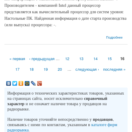
Производителем - компанией Intel данный процессор
представляется как вычислительный процессор для систем уровня:
Настольные ПК. Найденная информация о дате старта производства
(или выпуска) процессора: -.
о Процессор Intel Celeron-- Northwood (2600MHz, S478, L3 -, L2 128 Кб)
Подробнее
« первая
‹ предыдущая
…
12
13
14
15
16
Страницы
17
18
19
20
…
следующая ›
последняя »
Информация о технических характеристиках товаров, указанных
справочный
на страницах сайта, носит исключительно
характер
и не означает наличие товара у продавцов на
радиорынке.
продавцов
Наличие товаров уточняйте непосредственно у
,
связываясь с ними по контактам, указанным в
каталоге фирм
радиорынка
.