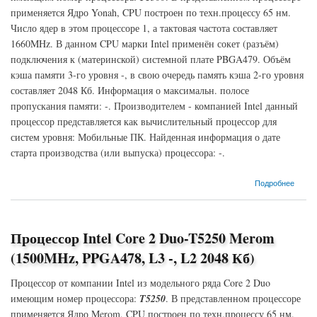
применяется Ядро Yonah, CPU построен по техн.процессу 65 нм.
Число ядер в этом процессоре 1, а тактовая частота составляет
1660MHz. В данном CPU марки Intel применён сокет (разъём)
подключения к (материнской) системной плате PBGA479. Объём
кэша памяти 3-го уровня -, в свою очередь память кэша 2-го уровня
составляет 2048 Кб. Информация о максимальн. полосе
пропускания памяти: -. Производителем - компанией Intel данный
процессор представляется как вычислительный процессор для
систем уровня: Мобильные ПК. Найденная информация о дате
старта производства (или выпуска) процессора: -.
о Процессор Intel Core Solo-T1300 Yonah (1660MHz, PBGA479, L3 -, L2 2048 Кб)
Подробнее
Процессор Intel Core 2 Duo-T5250 Merom
(1500MHz, PPGA478, L3 -, L2 2048 Кб)
Процессор от компании Intel из модельного ряда Core 2 Duo
имеющим номер процессора:
T5250
. В представленном процессоре
применяется Ядро Merom, CPU построен по техн.процессу 65 нм.