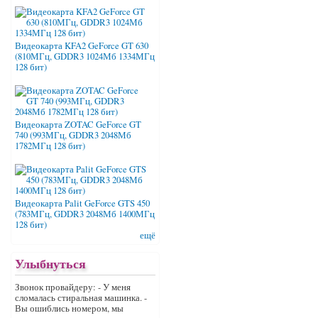
Видеокарта KFA2 GeForce GT 630
(810МГц, GDDR3 1024Мб 1334МГц
128 бит)
Видеокарта ZOTAC GeForce GT
740 (993МГц, GDDR3 2048Мб
1782МГц 128 бит)
Видеокарта Palit GeForce GTS 450
(783МГц, GDDR3 2048Мб 1400МГц
128 бит)
ещё
Улыбнуться
Звонок провайдеру: - У меня
сломалась стиральная машинка. -
Вы ошиблись номером, мы