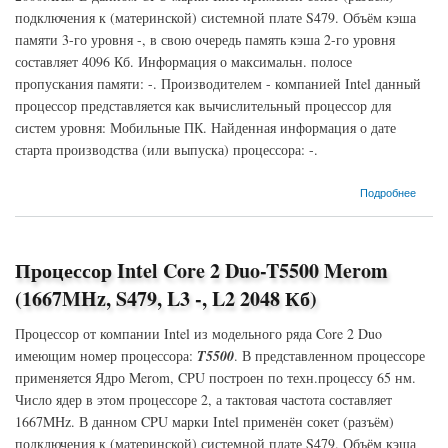
подключения к (материнской) системной плате S479. Объём кэша
памяти 3-го уровня -, в свою очередь память кэша 2-го уровня
составляет 4096 Кб. Информация о максимальн. полосе
пропускания памяти: -. Производителем - компанией Intel данный
процессор представляется как вычислительный процессор для
систем уровня: Мобильные ПК. Найденная информация о дате
старта производства (или выпуска) процессора: -.
о Процессор Intel Core 2 Duo-T7200 Merom (2000MHz, S479, L3 -, L2 4096 Кб)
Подробнее
Процессор Intel Core 2 Duo-T5500 Merom
(1667MHz, S479, L3 -, L2 2048 Кб)
Процессор от компании Intel из модельного ряда Core 2 Duo
имеющим номер процессора:
T5500
. В представленном процессоре
применяется Ядро Merom, CPU построен по техн.процессу 65 нм.
Число ядер в этом процессоре 2, а тактовая частота составляет
1667MHz. В данном CPU марки Intel применён сокет (разъём)
подключения к (материнской) системной плате S479. Объём кэша