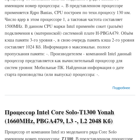
имеющим номер процессора:
-
. В представленном процессоре
применяется Ядро Banias, CPU построен по техн.процессу 130 нм.
Число ядер в этом процессоре 1, а тактовая частота составляет
1500MHz. В данном CPU марки Intel применён сокет (разъём)
подключения к (материнской) системной плате H-PBGA479. Объём
кэша памяти 3-го уровня -, в свою очередь память кэша 2-го уровня
составляет 1024 Кб. Информация о максимальн. полосе
пропускания памяти: -. Производителем - компанией Intel данный
процессор представляется как вычислительный процессор для
систем уровня: Мобильные ПК. Найденная информация о дате
старта производства (или выпуска) процессора: -.
о Процессор Intel Pentium M-- Banias (1500MHz, H-PBGA479, L3 -, L2 1024 Кб)
Подробнее
Процессор Intel Core Solo-T1300 Yonah
(1660MHz, PBGA479, L3 -, L2 2048 Кб)
Процессор от компании Intel из модельного ряда Core Solo
имеющим номер процессора:
T1300
. В представленном процессоре