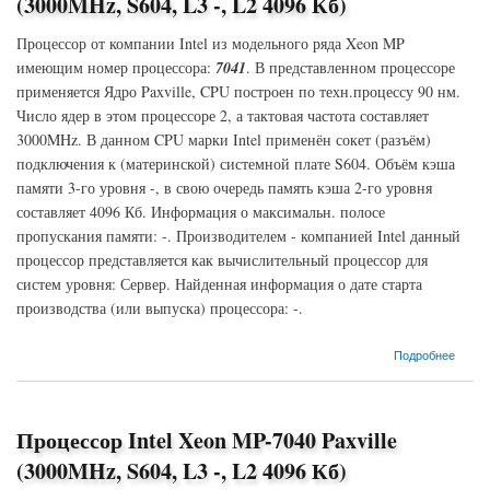
(3000MHz, S604, L3 -, L2 4096 Кб)
Процессор от компании Intel из модельного ряда Xeon MP
имеющим номер процессора:
7041
. В представленном процессоре
применяется Ядро Paxville, CPU построен по техн.процессу 90 нм.
Число ядер в этом процессоре 2, а тактовая частота составляет
3000MHz. В данном CPU марки Intel применён сокет (разъём)
подключения к (материнской) системной плате S604. Объём кэша
памяти 3-го уровня -, в свою очередь память кэша 2-го уровня
составляет 4096 Кб. Информация о максимальн. полосе
пропускания памяти: -. Производителем - компанией Intel данный
процессор представляется как вычислительный процессор для
систем уровня: Сервер. Найденная информация о дате старта
производства (или выпуска) процессора: -.
о Процессор Intel Xeon MP-7041 Paxville (3000MHz, S604, L3 -, L2 4096 Кб)
Подробнее
Процессор Intel Xeon MP-7040 Paxville
(3000MHz, S604, L3 -, L2 4096 Кб)