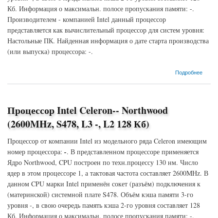
Кб. Информация о максимальн. полосе пропускания памяти: -.
Производителем - компанией Intel данный процессор
представляется как вычислительный процессор для систем уровня:
Настольные ПК. Найденная информация о дате старта производства
(или выпуска) процессора: -.
о Процессор Intel Celeron-- Northwood (2400MHz, S478, L3 -, L2 128 Кб)
Подробнее
Процессор Intel Celeron-- Northwood
(2600MHz, S478, L3 -, L2 128 Кб)
Процессор от компании Intel из модельного ряда Celeron имеющим
номер процессора:
-
. В представленном процессоре применяется
Ядро Northwood, CPU построен по техн.процессу 130 нм. Число
ядер в этом процессоре 1, а тактовая частота составляет 2600MHz. В
данном CPU марки Intel применён сокет (разъём) подключения к
(материнской) системной плате S478. Объём кэша памяти 3-го
уровня -, в свою очередь память кэша 2-го уровня составляет 128
Кб. Информация о максимальн. полосе пропускания памяти: -.