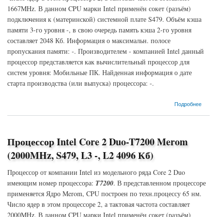
1667MHz. В данном CPU марки Intel применён сокет (разъём)
подключения к (материнской) системной плате S479. Объём кэша
памяти 3-го уровня -, в свою очередь память кэша 2-го уровня
составляет 2048 Кб. Информация о максимальн. полосе
пропускания памяти: -. Производителем - компанией Intel данный
процессор представляется как вычислительный процессор для
систем уровня: Мобильные ПК. Найденная информация о дате
старта производства (или выпуска) процессора: -.
о Процессор Intel Core 2 Duo-T5450 Merom (1667MHz, S479, L3 -, L2 2048 Кб)
Подробнее
Процессор Intel Core 2 Duo-T7200 Merom
(2000MHz, S479, L3 -, L2 4096 Кб)
Процессор от компании Intel из модельного ряда Core 2 Duo
имеющим номер процессора:
T7200
. В представленном процессоре
применяется Ядро Merom, CPU построен по техн.процессу 65 нм.
Число ядер в этом процессоре 2, а тактовая частота составляет
2000MHz. В данном CPU марки Intel применён сокет (разъём)