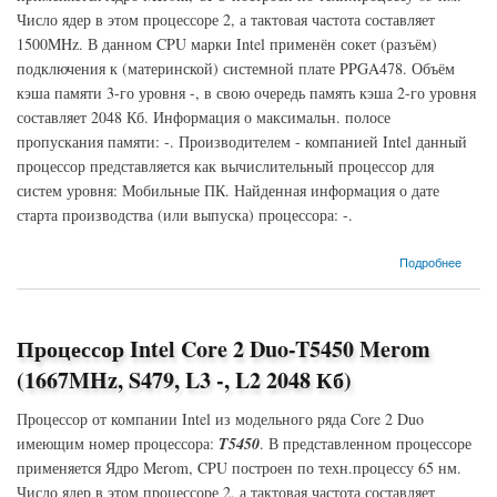
Число ядер в этом процессоре 2, а тактовая частота составляет
1500MHz. В данном CPU марки Intel применён сокет (разъём)
подключения к (материнской) системной плате PPGA478. Объём
кэша памяти 3-го уровня -, в свою очередь память кэша 2-го уровня
составляет 2048 Кб. Информация о максимальн. полосе
пропускания памяти: -. Производителем - компанией Intel данный
процессор представляется как вычислительный процессор для
систем уровня: Мобильные ПК. Найденная информация о дате
старта производства (или выпуска) процессора: -.
о Процессор Intel Core 2 Duo-T5250 Merom (1500MHz, PPGA478, L3 -, L2 2048 Кб)
Подробнее
Процессор Intel Core 2 Duo-T5450 Merom
(1667MHz, S479, L3 -, L2 2048 Кб)
Процессор от компании Intel из модельного ряда Core 2 Duo
имеющим номер процессора:
T5450
. В представленном процессоре
применяется Ядро Merom, CPU построен по техн.процессу 65 нм.
Число ядер в этом процессоре 2, а тактовая частота составляет