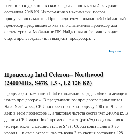
памяти 3-го уровня -, в свою очередь память кэша 2-го уровня
составляет 2048 Кб. Информация о максимальн. полосе
пропускания памяти: -. Производителем - компанией Intel данный
процессор представляется как вычислительный процессор для
систем уровня: Мобильные ПК. Найденная информация о дате
старта производства (или выпуска) процессора: -.
о Процессор Intel Core 2 Duo-T5500 Merom (1667MHz, S479, L3 -, L2 2048 Кб)
Подробнее
Процессор Intel Celeron-- Northwood
(2400MHz, S478, L3 -, L2 128 Кб)
Процессор от компании Intel из модельного ряда Celeron имеющим
номер процессора:
-
. В представленном процессоре применяется
Ядро Northwood, CPU построен по техн.процессу 130 нм. Число
ядер в этом процессоре 1, а тактовая частота составляет 2400MHz. В
данном CPU марки Intel применён сокет (разъём) подключения к
(материнской) системной плате S478. Объём кэша памяти 3-го
уровня -, в свою очередь память кэша 2-го уровня составляет 128