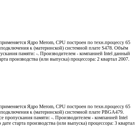
 применяется Ядро Merom, CPU построен по техн.процессу 65
м) подключения к (материнской) системной плате S478. Объём
ускания памяти: -. Производителем - компанией Intel данный
та производства (или выпуска) процессора: 2 квартал 2007.
 применяется Ядро Merom, CPU построен по техн.процессу 65
м) подключения к (материнской) системной плате PBGA479.
е пропускания памяти: -. Производителем - компанией Intel
ате старта производства (или выпуска) процессора: 3 квартал