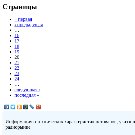
Страницы
« первая
‹ предыдущая
…
16
17
18
19
20
21
22
23
24
…
следующая ›
последняя »
Информация о технических характеристиках товаров, указан
радиорынке.