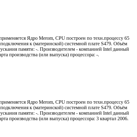
 применяется Ядро Merom, CPU построен по техн.процессу 65
м) подключения к (материнской) системной плате S479. Объём
ускания памяти: -. Производителем - компанией Intel данный
та производства (или выпуска) процессора: -.
 применяется Ядро Merom, CPU построен по техн.процессу 65
м) подключения к (материнской) системной плате S479. Объём
ускания памяти: -. Производителем - компанией Intel данный
та производства (или выпуска) процессора: 3 квартал 2006.