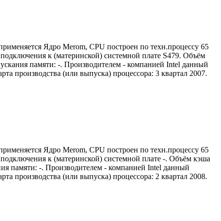
 применяется Ядро Merom, CPU построен по техн.процессу 65
м) подключения к (материнской) системной плате S479. Объём
ускания памяти: -. Производителем - компанией Intel данный
та производства (или выпуска) процессора: 3 квартал 2007.
 применяется Ядро Merom, CPU построен по техн.процессу 65
) подключения к (материнской) системной плате -. Объём кэша
ия памяти: -. Производителем - компанией Intel данный
та производства (или выпуска) процессора: 2 квартал 2008.