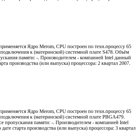
 применяется Ядро Merom, CPU построен по техн.процессу 65
м) подключения к (материнской) системной плате S478. Объём
ускания памяти: -. Производителем - компанией Intel данный
та производства (или выпуска) процессора: 2 квартал 2007.
 применяется Ядро Merom, CPU построен по техн.процессу 65
м) подключения к (материнской) системной плате PBGA479.
е пропускания памяти: -. Производителем - компанией Intel
ате старта производства (или выпуска) процессора: 3 квартал