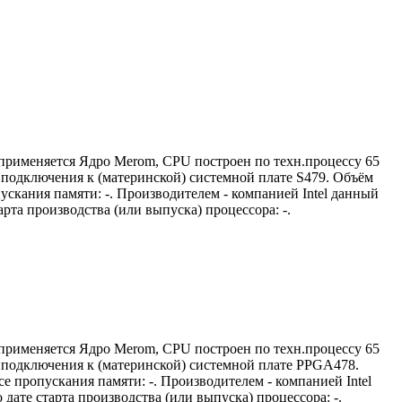
 применяется Ядро Merom, CPU построен по техн.процессу 65
м) подключения к (материнской) системной плате S479. Объём
ускания памяти: -. Производителем - компанией Intel данный
та производства (или выпуска) процессора: -.
 применяется Ядро Merom, CPU построен по техн.процессу 65
м) подключения к (материнской) системной плате PPGA478.
е пропускания памяти: -. Производителем - компанией Intel
ате старта производства (или выпуска) процессора: -.