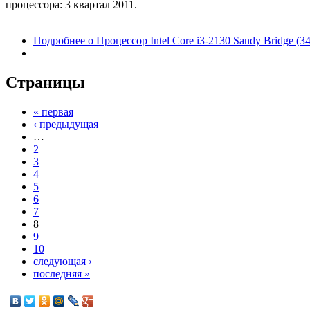
процессора: 3 квартал 2011.
Подробнее
о Процессор Intel Core i3-2130 Sandy Bridge 
Страницы
« первая
‹ предыдущая
…
2
3
4
5
6
7
8
9
10
следующая ›
последняя »