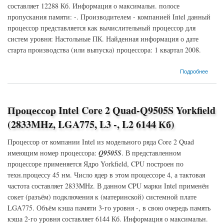
составляет 12288 Кб. Информация о максимальн. полосе
пропускания памяти: -. Производителем - компанией Intel данный
процессор представляется как вычислительный процессор для
систем уровня: Настольные ПК. Найденная информация о дате
старта производства (или выпуска) процессора: 1 квартал 2008.
о Процессор Intel Core 2 Quad-Q9450 Yorkfield (2667MHz, LGA775, L3 -, L2 12288 Кб)
Подробнее
Процессор Intel Core 2 Quad-Q9505S Yorkfield
(2833MHz, LGA775, L3 -, L2 6144 Кб)
Процессор от компании Intel из модельного ряда Core 2 Quad
имеющим номер процессора:
Q9505S
. В представленном
процессоре применяется Ядро Yorkfield, CPU построен по
техн.процессу 45 нм. Число ядер в этом процессоре 4, а тактовая
частота составляет 2833MHz. В данном CPU марки Intel применён
сокет (разъём) подключения к (материнской) системной плате
LGA775. Объём кэша памяти 3-го уровня -, в свою очередь память
кэша 2-го уровня составляет 6144 Кб. Информация о максимальн.