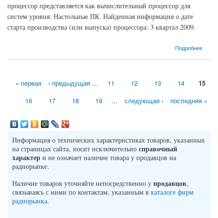
процессор представляется как вычислительный процессор для
систем уровня: Настольные ПК. Найденная информация о дате
старта производства (или выпуска) процессора: 3 квартал 2009.
о Процессор Intel Core 2 Quad-Q9505 Yorkfield (2833MHz, LGA775, L3 -, L2 6144 Кб)
Подробнее
« первая
‹ предыдущая
…
11
12
13
14
15
Страницы
16
17
18
19
…
следующая ›
последняя »
Информация о технических характеристиках товаров, указанных
справочный
на страницах сайта, носит исключительно
характер
и не означает наличие товара у продавцов на
радиорынке.
продавцов
Наличие товаров уточняйте непосредственно у
,
связываясь с ними по контактам, указанным в
каталоге фирм
радиорынка
.