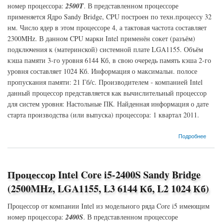
номер процессора:
2500T
. В представленном процессоре
применяется Ядро Sandy Bridge, CPU построен по техн.процессу 32
нм. Число ядер в этом процессоре 4, а тактовая частота составляет
2300MHz. В данном CPU марки Intel применён сокет (разъём)
подключения к (материнской) системной плате LGA1155. Объём
кэша памяти 3-го уровня 6144 Кб, в свою очередь память кэша 2-го
уровня составляет 1024 Кб. Информация о максимальн. полосе
пропускания памяти: 21 Гб/с. Производителем - компанией Intel
данный процессор представляется как вычислительный процессор
для систем уровня: Настольные ПК. Найденная информация о дате
старта производства (или выпуска) процессора: 1 квартал 2011.
о Процессор Intel Core i5-2500T Sandy Bridge (2300MHz, LGA1155, L3 6144 Кб, L2 1024
Подробнее
Кб)
Процессор Intel Core i5-2400S Sandy Bridge
(2500MHz, LGA1155, L3 6144 Кб, L2 1024 Кб)
Процессор от компании Intel из модельного ряда Core i5 имеющим
номер процессора:
2400S
. В представленном процессоре