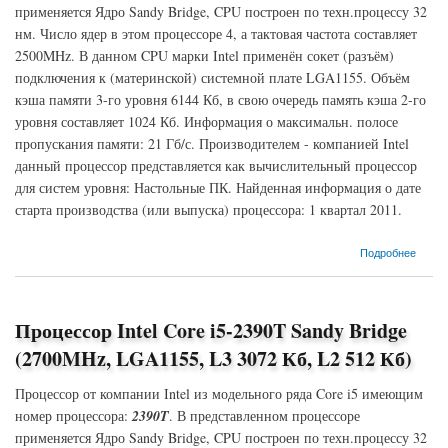
применяется Ядро Sandy Bridge, CPU построен по техн.процессу 32
нм. Число ядер в этом процессоре 4, а тактовая частота составляет
2500MHz. В данном CPU марки Intel применён сокет (разъём)
подключения к (материнской) системной плате LGA1155. Объём
кэша памяти 3-го уровня 6144 Кб, в свою очередь память кэша 2-го
уровня составляет 1024 Кб. Информация о максимальн. полосе
пропускания памяти: 21 Гб/с. Производителем - компанией Intel
данный процессор представляется как вычислительный процессор
для систем уровня: Настольные ПК. Найденная информация о дате
старта производства (или выпуска) процессора: 1 квартал 2011.
о Процессор Intel Core i5-2400S Sandy Bridge (2500MHz, LGA1155, L3 6144 Кб, L2 1024
Подробнее
Кб)
Процессор Intel Core i5-2390T Sandy Bridge
(2700MHz, LGA1155, L3 3072 Кб, L2 512 Кб)
Процессор от компании Intel из модельного ряда Core i5 имеющим
номер процессора:
2390T
. В представленном процессоре
применяется Ядро Sandy Bridge, CPU построен по техн.процессу 32