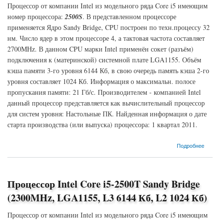
Процессор от компании Intel из модельного ряда Core i5 имеющим
номер процессора:
2500S
. В представленном процессоре
применяется Ядро Sandy Bridge, CPU построен по техн.процессу 32
нм. Число ядер в этом процессоре 4, а тактовая частота составляет
2700MHz. В данном CPU марки Intel применён сокет (разъём)
подключения к (материнской) системной плате LGA1155. Объём
кэша памяти 3-го уровня 6144 Кб, в свою очередь память кэша 2-го
уровня составляет 1024 Кб. Информация о максимальн. полосе
пропускания памяти: 21 Гб/с. Производителем - компанией Intel
данный процессор представляется как вычислительный процессор
для систем уровня: Настольные ПК. Найденная информация о дате
старта производства (или выпуска) процессора: 1 квартал 2011.
о Процессор Intel Core i5-2500S Sandy Bridge (2700MHz, LGA1155, L3 6144 Кб, L2 1024
Подробнее
Кб)
Процессор Intel Core i5-2500T Sandy Bridge
(2300MHz, LGA1155, L3 6144 Кб, L2 1024 Кб)
Процессор от компании Intel из модельного ряда Core i5 имеющим