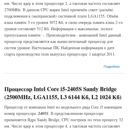
нм. Число ядер в этом процессоре 2, а тактовая частота составляет
2700MHz. В данном CPU марки Intel применён сокет (разъём)
подключения к (материнской) системной плате LGA1155. Объём
кэша памяти 3-го уровня 3072 Кб, в свою очередь память кэша 2-го
уровня составляет 512 Кб. Информация о максимальн. полосе
пропускания памяти: -. Производителем - компанией Intel данный
процессор представляется как вычислительный процессор для
систем уровня: Настольные ПК. Найденная информация о дате
старта производства (или выпуска) процессора: 1 квартал 2011.
о Процессор Intel Core i5-2390T Sandy Bridge (2700MHz, LGA1155, L3 3072 Кб, L2 512
Подробнее
Кб)
Процессор Intel Core i5-2405S Sandy Bridge
(2500MHz, LGA1155, L3 6144 Кб, L2 1024 Кб)
Процессор от компании Intel из модельного ряда Core i5 имеющим
номер процессора:
2405S
. В представленном процессоре
применяется Ядро Sandy Bridge, CPU построен по техн.процессу 32
нм. Число ядер в этом процессоре 4, а тактовая частота составляет