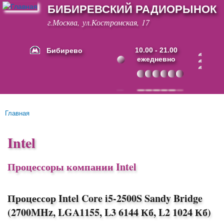
БИБИРЕВСКИЙ РАДИОРЫНОК
Перейти к
основному
г.Москва, ул.Костромская, 17
содержанию
Бибирево
10.00 - 21.00
ежедневно
Основные ссылки
Главная
Вы здесь
Intel
Процессоры компании Intel
Процессор Intel Core i5-2500S Sandy Bridge
(2700MHz, LGA1155, L3 6144 Кб, L2 1024 Кб)