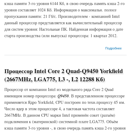
кэша памяти 3-го уровня 6144 Кб, в свою очередь память кэша 2-го
уровня составляет 1024 Кб. Информация о максимальн. полосе
пропускания памяти: 21 Гб/с. Производителем - компанией Intel
данный процессор представляется как вычислительный процессор
для систем уровня: Настольные ПК. Найденная информация о дате
старта производства (или выпуска) процессора: 1 квартал 2012.
о Процессор Intel Core i5-2380P Sandy Bridge (3100MHz, LGA1155, L3 6144 Кб, L2 1024
Подробнее
Кб)
Процессор Intel Core 2 Quad-Q9450 Yorkfield
(2667MHz, LGA775, L3 -, L2 12288 Кб)
Процессор от компании Intel из модельного ряда Core 2 Quad
имеющим номер процессора:
Q9450
. В представленном процессоре
применяется Ядро Yorkfield, CPU построен по техн.процессу 45 нм.
Число ядер в этом процессоре 4, а тактовая частота составляет
2667MHz. В данном CPU марки Intel применён сокет (разъём)
подключения к (материнской) системной плате LGA775. Объём
кэша памяти 3-го уровня -, в свою очередь память кэша 2-го уровня