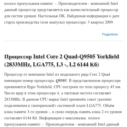
полосе пропускания памяти: -. Производителем - компанией Intel
данный процессор представляется как вычислительный процессор
для систем уровня: Настольные ПК. Найденная информация о дате
старта производства (или выпуска) процессора: 3 квартал 2009.
о Процессор Intel Core 2 Quad-Q9505S Yorkfield (2833MHz, LGA775, L3 -, L2 6144 Кб)
Подробнее
Процессор Intel Core 2 Quad-Q9505 Yorkfield
(2833MHz, LGA775, L3 -, L2 6144 Кб)
Процессор от компании Intel из модельного ряда Core 2 Quad
имеющим номер процессора:
Q9505
. В представленном процессоре
применяется Ядро Yorkfield, CPU построен по техн.процессу 45 нм.
Число ядер в этом процессоре 4, а тактовая частота составляет
2833MHz. В данном CPU марки Intel применён сокет (разъём)
подключения к (материнской) системной плате LGA775. Объём
кэша памяти 3-го уровня -, в свою очередь память кэша 2-го уровня
составляет 6144 Кб. Информация о максимальн. полосе
пропускания памяти: -. Производителем - компанией Intel данный