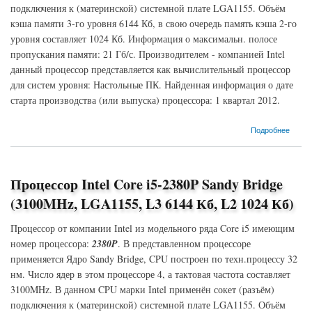
подключения к (материнской) системной плате LGA1155. Объём
кэша памяти 3-го уровня 6144 Кб, в свою очередь память кэша 2-го
уровня составляет 1024 Кб. Информация о максимальн. полосе
пропускания памяти: 21 Гб/с. Производителем - компанией Intel
данный процессор представляется как вычислительный процессор
для систем уровня: Настольные ПК. Найденная информация о дате
старта производства (или выпуска) процессора: 1 квартал 2012.
о Процессор Intel Core i5-2450P Sandy Bridge (3200MHz, LGA1155, L3 6144 Кб, L2 1024
Подробнее
Кб)
Процессор Intel Core i5-2380P Sandy Bridge
(3100MHz, LGA1155, L3 6144 Кб, L2 1024 Кб)
Процессор от компании Intel из модельного ряда Core i5 имеющим
номер процессора:
2380P
. В представленном процессоре
применяется Ядро Sandy Bridge, CPU построен по техн.процессу 32
нм. Число ядер в этом процессоре 4, а тактовая частота составляет
3100MHz. В данном CPU марки Intel применён сокет (разъём)
подключения к (материнской) системной плате LGA1155. Объём