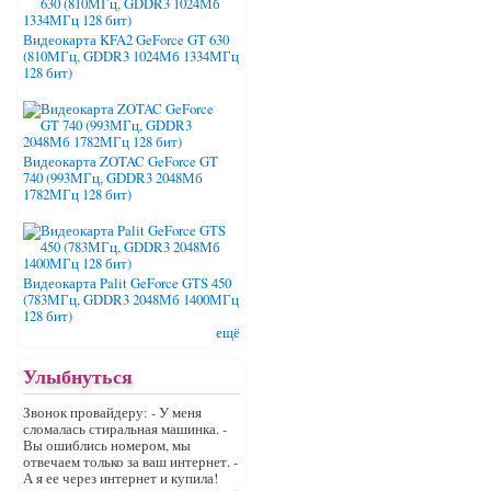
Видеокарта KFA2 GeForce GT 630
(810МГц, GDDR3 1024Мб 1334МГц
128 бит)
Видеокарта ZOTAC GeForce GT
740 (993МГц, GDDR3 2048Мб
1782МГц 128 бит)
Видеокарта Palit GeForce GTS 450
(783МГц, GDDR3 2048Мб 1400МГц
128 бит)
ещё
Улыбнуться
Звонок провайдеру: - У меня
сломалась стиральная машинка. -
Вы ошиблись номером, мы
отвечаем только за ваш интернет. -
А я ее через интернет и купила!