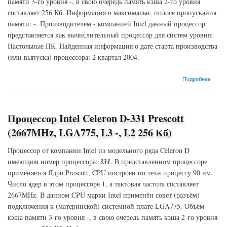
памяти 3-го уровня -, в свою очередь память кэша 2-го уровня
составляет 256 Кб. Информация о максимальн. полосе пропускания
памяти: -. Производителем - компанией Intel данный процессор
представляется как вычислительный процессор для систем уровня:
Настольные ПК. Найденная информация о дате старта производства
(или выпуска) процессора: 2 квартал 2004.
о Процессор Intel Celeron D-335 Prescott (2800MHz, S478, L3 -, L2 256 Кб)
Подробнее
Процессор Intel Celeron D-331 Prescott
(2667MHz, LGA775, L3 -, L2 256 Кб)
Процессор от компании Intel из модельного ряда Celeron D
имеющим номер процессора:
331
. В представленном процессоре
применяется Ядро Prescott, CPU построен по техн.процессу 90 нм.
Число ядер в этом процессоре 1, а тактовая частота составляет
2667MHz. В данном CPU марки Intel применён сокет (разъём)
подключения к (материнской) системной плате LGA775. Объём
кэша памяти 3-го уровня -, в свою очередь память кэша 2-го уровня