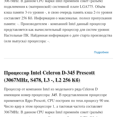
3067MHz. В данном CPU марки Intel применён сокет (разъём)
подключения к (материнской) системной плате LGA775. Объём
кэша памяти 3-го уровня -, в свою очередь память кэша 2-го уровня
составляет 256 Кб. Информация о максимальн. полосе пропускания
памяти: -. Производителем - компанией Intel данный процессор
представляется как вычислительный процессор для систем уровня:
Настольные ПК. Найденная информация о дате старта производства
(или выпуска) процессора: -.
о Процессор Intel Celeron D-346 Prescott (3067MHz, LGA775, L3 -, L2 256 Кб)
Подробнее
Процессор Intel Celeron D-345 Prescott
(3067MHz, S478, L3 -, L2 256 Кб)
Процессор от компании Intel из модельного ряда Celeron D
имеющим номер процессора:
345
. В представленном процессоре
применяется Ядро Prescott, CPU построен по техн.процессу 90 нм.
Число ядер в этом процессоре 1, а тактовая частота составляет
3067MHz. В данном CPU марки Intel применён сокет (разъём)