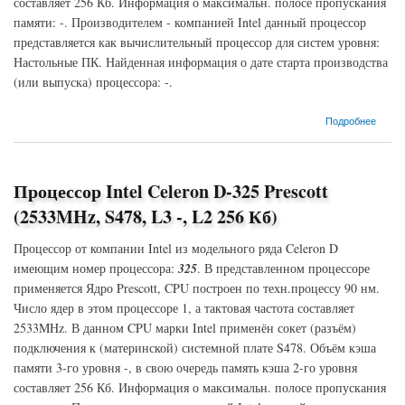
составляет 256 Кб. Информация о максимальн. полосе пропускания
памяти: -. Производителем - компанией Intel данный процессор
представляется как вычислительный процессор для систем уровня:
Настольные ПК. Найденная информация о дате старта производства
(или выпуска) процессора: -.
о Процессор Intel Celeron D-331 Prescott (2667MHz, LGA775, L3 -, L2 256 Кб)
Подробнее
Процессор Intel Celeron D-325 Prescott
(2533MHz, S478, L3 -, L2 256 Кб)
Процессор от компании Intel из модельного ряда Celeron D
имеющим номер процессора:
325
. В представленном процессоре
применяется Ядро Prescott, CPU построен по техн.процессу 90 нм.
Число ядер в этом процессоре 1, а тактовая частота составляет
2533MHz. В данном CPU марки Intel применён сокет (разъём)
подключения к (материнской) системной плате S478. Объём кэша
памяти 3-го уровня -, в свою очередь память кэша 2-го уровня
составляет 256 Кб. Информация о максимальн. полосе пропускания