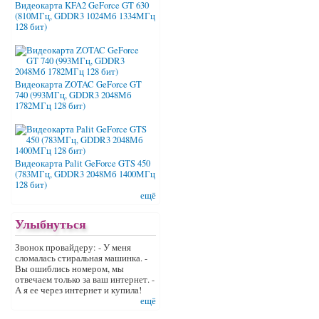
Видеокарта KFA2 GeForce GT 630
(810МГц, GDDR3 1024Мб 1334МГц
128 бит)
Видеокарта ZOTAC GeForce GT
740 (993МГц, GDDR3 2048Мб
1782МГц 128 бит)
Видеокарта Palit GeForce GTS 450
(783МГц, GDDR3 2048Мб 1400МГц
128 бит)
ещё
Улыбнуться
Звонок провайдеру: - У меня
сломалась стиральная машинка. -
Вы ошиблись номером, мы
отвечаем только за ваш интернет. -
А я ее через интернет и купила!
ещё