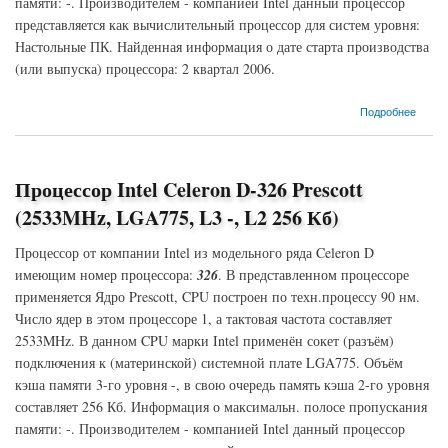
памяти: -. Производителем - компанией Intel данный процессор
представляется как вычислительный процессор для систем уровня:
Настольные ПК. Найденная информация о дате старта производства
(или выпуска) процессора: 2 квартал 2006.
о Процессор Intel Celeron D-325 Prescott (2533MHz, S478, L3 -, L2 256 Кб)
Подробнее
Процессор Intel Celeron D-326 Prescott
(2533MHz, LGA775, L3 -, L2 256 Кб)
Процессор от компании Intel из модельного ряда Celeron D
имеющим номер процессора:
326
. В представленном процессоре
применяется Ядро Prescott, CPU построен по техн.процессу 90 нм.
Число ядер в этом процессоре 1, а тактовая частота составляет
2533MHz. В данном CPU марки Intel применён сокет (разъём)
подключения к (материнской) системной плате LGA775. Объём
кэша памяти 3-го уровня -, в свою очередь память кэша 2-го уровня
составляет 256 Кб. Информация о максимальн. полосе пропускания
памяти: -. Производителем - компанией Intel данный процессор