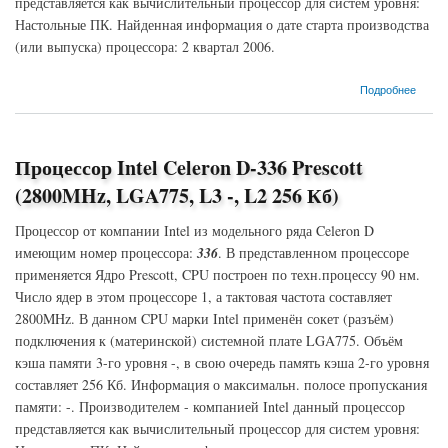
представляется как вычислительный процессор для систем уровня:
Настольные ПК. Найденная информация о дате старта производства
(или выпуска) процессора: 2 квартал 2006.
о Процессор Intel Celeron D-326 Prescott (2533MHz, LGA775, L3 -, L2 256 Кб)
Подробнее
Процессор Intel Celeron D-336 Prescott
(2800MHz, LGA775, L3 -, L2 256 Кб)
Процессор от компании Intel из модельного ряда Celeron D
имеющим номер процессора:
336
. В представленном процессоре
применяется Ядро Prescott, CPU построен по техн.процессу 90 нм.
Число ядер в этом процессоре 1, а тактовая частота составляет
2800MHz. В данном CPU марки Intel применён сокет (разъём)
подключения к (материнской) системной плате LGA775. Объём
кэша памяти 3-го уровня -, в свою очередь память кэша 2-го уровня
составляет 256 Кб. Информация о максимальн. полосе пропускания
памяти: -. Производителем - компанией Intel данный процессор
представляется как вычислительный процессор для систем уровня: