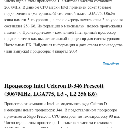
Число ядер в этом процессоре 1, а тактовая частота составляет
2667MHz. В данном CPU марки Intel применён сокет (разъём)
подключения к (материнской) системной плате LGA775. Объём
кэша памяти 3-го уровня -, в свою очередь память кэша 2-го уровня
составляет 256 Кб. Информация о максимальн. полосе пропускания
памяти: -. Производителем - компанией Intel данный процессор
представляется как вычислительный процессор для систем уровня:
Настольные ПК. Найденная информация о дате старта производства
(или выпуска) процессора: 4 квартал 2004.
о Процессор Intel Celeron D-330J Prescott (2667MHz, LGA775, L3 -, L2 256 Кб)
Подробнее
Процессор Intel Celeron D-346 Prescott
(3067MHz, LGA775, L3 -, L2 256 Кб)
Процессор от компании Intel из модельного ряда Celeron D
имеющим номер процессора:
346
. В представленном процессоре
применяется Ядро Prescott, CPU построен по техн.процессу 90 нм.
Число ядер в этом процессоре 1, а тактовая частота составляет