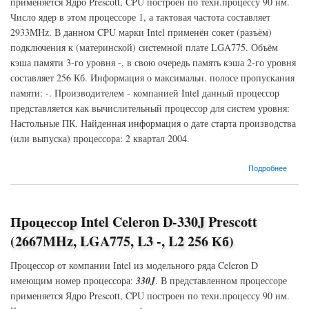
применяется Ядро Prescott, CPU построен по техн.процессу 90 нм.
Число ядер в этом процессоре 1, а тактовая частота составляет
2933MHz. В данном CPU марки Intel применён сокет (разъём)
подключения к (материнской) системной плате LGA775. Объём
кэша памяти 3-го уровня -, в свою очередь память кэша 2-го уровня
составляет 256 Кб. Информация о максимальн. полосе пропускания
памяти: -. Производителем - компанией Intel данный процессор
представляется как вычислительный процессор для систем уровня:
Настольные ПК. Найденная информация о дате старта производства
(или выпуска) процессора: 2 квартал 2004.
о Процессор Intel Celeron D-341 Prescott (2933MHz, LGA775, L3 -, L2 256 Кб)
Подробнее
Процессор Intel Celeron D-330J Prescott
(2667MHz, LGA775, L3 -, L2 256 Кб)
Процессор от компании Intel из модельного ряда Celeron D
имеющим номер процессора:
330J
. В представленном процессоре
применяется Ядро Prescott, CPU построен по техн.процессу 90 нм.