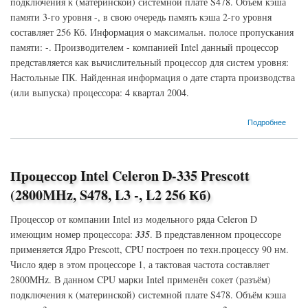
подключения к (материнской) системной плате S478. Объём кэша
памяти 3-го уровня -, в свою очередь память кэша 2-го уровня
составляет 256 Кб. Информация о максимальн. полосе пропускания
памяти: -. Производителем - компанией Intel данный процессор
представляется как вычислительный процессор для систем уровня:
Настольные ПК. Найденная информация о дате старта производства
(или выпуска) процессора: 4 квартал 2004.
о Процессор Intel Celeron D-345 Prescott (3067MHz, S478, L3 -, L2 256 Кб)
Подробнее
Процессор Intel Celeron D-335 Prescott
(2800MHz, S478, L3 -, L2 256 Кб)
Процессор от компании Intel из модельного ряда Celeron D
имеющим номер процессора:
335
. В представленном процессоре
применяется Ядро Prescott, CPU построен по техн.процессу 90 нм.
Число ядер в этом процессоре 1, а тактовая частота составляет
2800MHz. В данном CPU марки Intel применён сокет (разъём)
подключения к (материнской) системной плате S478. Объём кэша