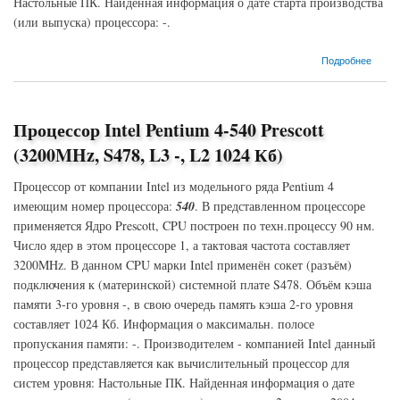
Настольные ПК. Найденная информация о дате старта производства
(или выпуска) процессора: -.
о Процессор Intel Celeron D-336 Prescott (2800MHz, LGA775, L3 -, L2 256 Кб)
Подробнее
Процессор Intel Pentium 4-540 Prescott
(3200MHz, S478, L3 -, L2 1024 Кб)
Процессор от компании Intel из модельного ряда Pentium 4
имеющим номер процессора:
540
. В представленном процессоре
применяется Ядро Prescott, CPU построен по техн.процессу 90 нм.
Число ядер в этом процессоре 1, а тактовая частота составляет
3200MHz. В данном CPU марки Intel применён сокет (разъём)
подключения к (материнской) системной плате S478. Объём кэша
памяти 3-го уровня -, в свою очередь память кэша 2-го уровня
составляет 1024 Кб. Информация о максимальн. полосе
пропускания памяти: -. Производителем - компанией Intel данный
процессор представляется как вычислительный процессор для
систем уровня: Настольные ПК. Найденная информация о дате