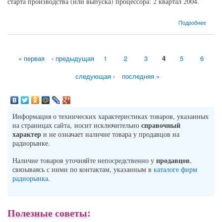
старта производства (или выпуска) процессора: 2 квартал 2004.
о Процессор Intel Pentium 4-540 Prescott (3200MHz, S478, L3 -, L2 1024 Кб)
Подробнее
« первая
‹ предыдущая
1
2
3
4
5
6
Страницы
следующая ›
последняя »
Информация о технических характеристиках товаров, указанных
справочный
на страницах сайта, носит исключительно
характер
и не означает наличие товара у продавцов на
радиорынке.
продавцов
Наличие товаров уточняйте непосредственно у
,
связываясь с ними по контактам, указанным в
каталоге фирм
радиорынка
.
Полезные советы: