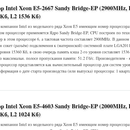
р Intel Xeon E5-2667 Sandy Bridge-EP (2900MHz,
 Кб, L2 1536 Кб)
 компании Intel из модельного ряда Xeon E5 имеющим номер процессора
ом процессоре применяется Ядро Sandy Bridge-EP, CPU построен по техн
ер в этом процессоре 6, а тактовая частота составляет 2900MHz. В данно
ён сокет (разъём) подключения к (материнской) системной плате LGA201
ровня 15360 Кб, в свою очередь память кэша 2-го уровня составляет 1536
 максимальн. полосе пропускания памяти: 51.2 Гб/с. Производителем -
 процессор представляется как вычислительный процессор для систем уров
формация о дате старта производства (или выпуска) процессора: 1 кварта
Xeon E5-2667 Sandy Bridge-EP (2900MHz, LGA2011, L3 15360 Кб, L2 1536 Кб)
р Intel Xeon E5-4603 Sandy Bridge-EP (2000MHz,
 Кб, L2 1024 Кб)
 компании Intel из модельного ряда Xeon E5 имеющим номер процессора