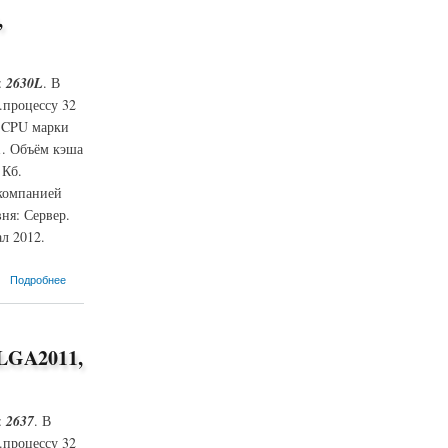
,
:
2630L
. В
.процессу 32
м CPU марки
1. Объём кэша
 Кб.
 компанией
ня: Сервер.
л 2012.
Подробнее
 LGA2011,
:
2637
. В
.процессу 32