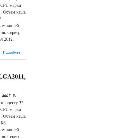
м CPU марки
1. Объём кэша
б.
 компанией
ня: Сервер.
л 2012.
Подробнее
 LGA2011,
:
4607
. В
.процессу 32
м CPU марки
1. Объём кэша
 Кб.
 компанией
ня: Сервер.