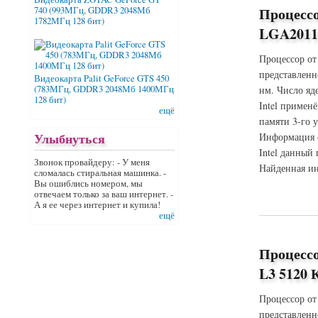
Процессо
740 (993МГц, GDDR3 2048Мб
1782МГц 128 бит)
LGA2011,
Процессор от
представленн
Видеокарта Palit GeForce GTS 450
(783МГц, GDDR3 2048Мб 1400МГц
нм. Число яд
128 бит)
Intel примен
ещё
памяти 3-го у
Улыбнуться
Информация о
Intel данный
Звонок провайдеру: - У меня
Найденная ин
сломалась стиральная машинка. -
Вы ошиблись номером, мы
отвечаем только за ваш интернет. -
о Процессор Intel
А я ее через интернет и купила!
ещё
Процессо
L3 5120 К
Процессор от
представленн