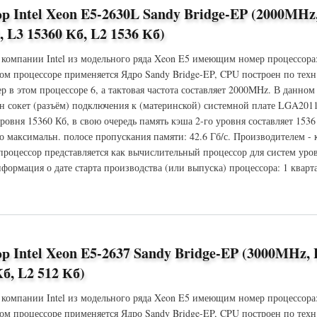
р Intel Xeon E5-2630L Sandy Bridge-EP (2000MHz
 L3 15360 Кб, L2 1536 Кб)
 компании Intel из модельного ряда Xeon E5 имеющим номер процессора
ом процессоре применяется Ядро Sandy Bridge-EP, CPU построен по техн
ер в этом процессоре 6, а тактовая частота составляет 2000MHz. В данно
ён сокет (разъём) подключения к (материнской) системной плате LGA201
ровня 15360 Кб, в свою очередь память кэша 2-го уровня составляет 1536
 максимальн. полосе пропускания памяти: 42.6 Гб/с. Производителем -
 процессор представляется как вычислительный процессор для систем уров
формация о дате старта производства (или выпуска) процессора: 1 кварта
 Xeon E5-2630L Sandy Bridge-EP (2000MHz, LGA2011, L3 15360 Кб, L2 1536 Кб)
р Intel Xeon E5-2637 Sandy Bridge-EP (3000MHz,
б, L2 512 Кб)
 компании Intel из модельного ряда Xeon E5 имеющим номер процессора
ом процессоре применяется Ядро Sandy Bridge-EP, CPU построен по техн