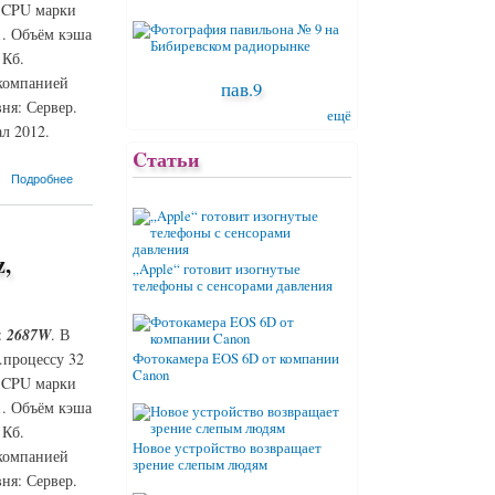
м CPU марки
1. Объём кэша
 Кб.
 компанией
пав.9
ня: Сервер.
ещё
л 2012.
Cтатьи
Подробнее
,
„Apple“ готовит изогнутые
телефоны с сенсорами давления
:
2687W
. В
.процессу 32
Фотокамера EOS 6D от компании
Canon
м CPU марки
1. Объём кэша
 Кб.
Новое устройство возвращает
 компанией
зрение слепым людям
ня: Сервер.