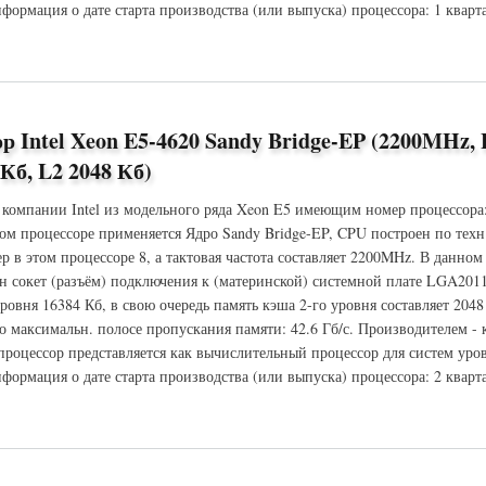
формация о дате старта производства (или выпуска) процессора: 1 кварта
 Xeon E5-2687W Sandy Bridge-EP (3100MHz, LGA2011, L3 20480 Кб, L2 2048 Кб)
р Intel Xeon E5-4620 Sandy Bridge-EP (2200MHz,
 Кб, L2 2048 Кб)
 компании Intel из модельного ряда Xeon E5 имеющим номер процессора
ом процессоре применяется Ядро Sandy Bridge-EP, CPU построен по техн
ер в этом процессоре 8, а тактовая частота составляет 2200MHz. В данно
ён сокет (разъём) подключения к (материнской) системной плате LGA201
ровня 16384 Кб, в свою очередь память кэша 2-го уровня составляет 2048
 максимальн. полосе пропускания памяти: 42.6 Гб/с. Производителем -
 процессор представляется как вычислительный процессор для систем уров
формация о дате старта производства (или выпуска) процессора: 2 кварта
Xeon E5-4620 Sandy Bridge-EP (2200MHz, LGA2011, L3 16384 Кб, L2 2048 Кб)