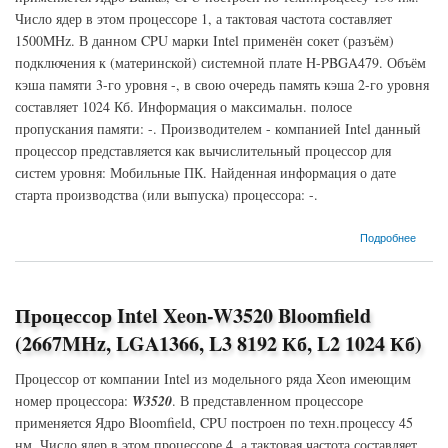
Число ядер в этом процессоре 1, а тактовая частота составляет
1500MHz. В данном CPU марки Intel применён сокет (разъём)
подключения к (материнской) системной плате H-PBGA479. Объём
кэша памяти 3-го уровня -, в свою очередь память кэша 2-го уровня
составляет 1024 Кб. Информация о максимальн. полосе
пропускания памяти: -. Производителем - компанией Intel данный
процессор представляется как вычислительный процессор для
систем уровня: Мобильные ПК. Найденная информация о дате
старта производства (или выпуска) процессора: -.
о Процессор Intel Pentium M-- Banias (1500MHz, H-PBGA479, L3 -, L2 1024 Кб)
Подробнее
Процессор Intel Xeon-W3520 Bloomfield
(2667MHz, LGA1366, L3 8192 Кб, L2 1024 Кб)
Процессор от компании Intel из модельного ряда Xeon имеющим
номер процессора:
W3520
. В представленном процессоре
применяется Ядро Bloomfield, CPU построен по техн.процессу 45
нм. Число ядер в этом процессоре 4, а тактовая частота составляет