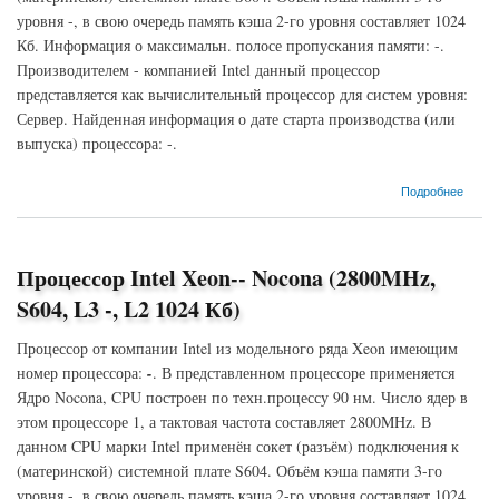
уровня -, в свою очередь память кэша 2-го уровня составляет 1024
Кб. Информация о максимальн. полосе пропускания памяти: -.
Производителем - компанией Intel данный процессор
представляется как вычислительный процессор для систем уровня:
Сервер. Найденная информация о дате старта производства (или
выпуска) процессора: -.
о Процессор Intel Xeon-- Nocona (3000MHz, S604, L3 -, L2 1024 Кб)
Подробнее
Процессор Intel Xeon-- Nocona (2800MHz,
S604, L3 -, L2 1024 Кб)
Процессор от компании Intel из модельного ряда Xeon имеющим
номер процессора:
-
. В представленном процессоре применяется
Ядро Nocona, CPU построен по техн.процессу 90 нм. Число ядер в
этом процессоре 1, а тактовая частота составляет 2800MHz. В
данном CPU марки Intel применён сокет (разъём) подключения к
(материнской) системной плате S604. Объём кэша памяти 3-го
уровня -, в свою очередь память кэша 2-го уровня составляет 1024