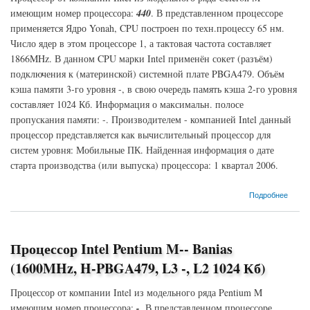
имеющим номер процессора:
440
. В представленном процессоре
применяется Ядро Yonah, CPU построен по техн.процессу 65 нм.
Число ядер в этом процессоре 1, а тактовая частота составляет
1866MHz. В данном CPU марки Intel применён сокет (разъём)
подключения к (материнской) системной плате PBGA479. Объём
кэша памяти 3-го уровня -, в свою очередь память кэша 2-го уровня
составляет 1024 Кб. Информация о максимальн. полосе
пропускания памяти: -. Производителем - компанией Intel данный
процессор представляется как вычислительный процессор для
систем уровня: Мобильные ПК. Найденная информация о дате
старта производства (или выпуска) процессора: 1 квартал 2006.
о Процессор Intel Celeron M-440 Yonah (1866MHz, PBGA479, L3 -, L2 1024 Кб)
Подробнее
Процессор Intel Pentium M-- Banias
(1600MHz, H-PBGA479, L3 -, L2 1024 Кб)
Процессор от компании Intel из модельного ряда Pentium M
имеющим номер процессора:
-
. В представленном процессоре