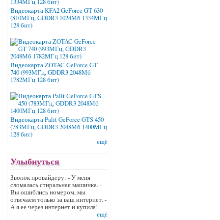
Видеокарта KFA2 GeForce GT 630
(810МГц, GDDR3 1024Мб 1334МГц
128 бит)
Видеокарта ZOTAC GeForce GT
740 (993МГц, GDDR3 2048Мб
1782МГц 128 бит)
Видеокарта Palit GeForce GTS 450
(783МГц, GDDR3 2048Мб 1400МГц
128 бит)
ещё
Улыбнуться
Звонок провайдеру: - У меня
сломалась стиральная машинка. -
Вы ошиблись номером, мы
отвечаем только за ваш интернет. -
А я ее через интернет и купила!
ещё