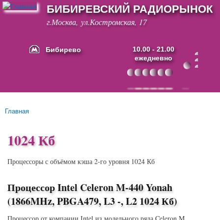
БИБИРЕВСКИЙ РАДИОРЫНОК
Перейти к
основному
г.Москва, ул.Костромская, 17
содержанию
Бибирево
10.00 - 21.00
ежедневно
Основные ссылки
Главная
Вы здесь
1024 Кб
Процессоры с объёмом кэша 2-го уровня 1024 Кб
Процессор Intel Celeron M-440 Yonah
(1866MHz, PBGA479, L3 -, L2 1024 Кб)
Процессор от компании Intel из модельного ряда Celeron M