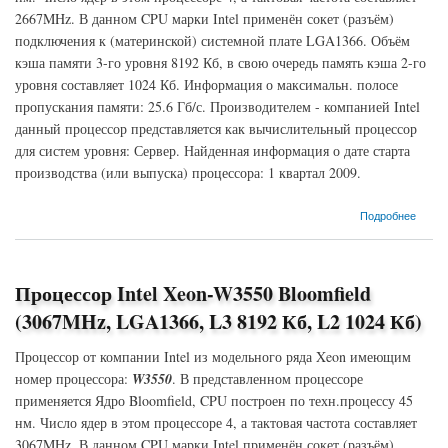
2667MHz. В данном CPU марки Intel применён сокет (разъём)
подключения к (материнской) системной плате LGA1366. Объём
кэша памяти 3-го уровня 8192 Кб, в свою очередь память кэша 2-го
уровня составляет 1024 Кб. Информация о максимальн. полосе
пропускания памяти: 25.6 Гб/с. Производителем - компанией Intel
данный процессор представляется как вычислительный процессор
для систем уровня: Сервер. Найденная информация о дате старта
производства (или выпуска) процессора: 1 квартал 2009.
о Процессор Intel Xeon-W3520 Bloomfield (2667MHz, LGA1366, L3 8192 Кб, L2 1024 Кб)
Подробнее
Процессор Intel Xeon-W3550 Bloomfield
(3067MHz, LGA1366, L3 8192 Кб, L2 1024 Кб)
Процессор от компании Intel из модельного ряда Xeon имеющим
номер процессора:
W3550
. В представленном процессоре
применяется Ядро Bloomfield, CPU построен по техн.процессу 45
нм. Число ядер в этом процессоре 4, а тактовая частота составляет
3067MHz. В данном CPU марки Intel применён сокет (разъём)