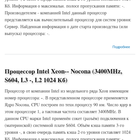
Кб. Информация о максимальн. полосе пропускания памяти: -.
Производителем - компанией Intel данный процессор
представляется как вычислительный процессор для систем уровня:
Сервер. Найденная информация о дате старта производства (или
выпуска) процессора: -.
о Процессор Intel Xeon-- Nocona (2800MHz, S604, L3 -, L2 1024 Кб)
Подробнее
Процессор Intel Xeon-- Nocona (3400MHz,
S604, L3 -, L2 1024 Кб)
Процессор от компании Intel из модельного ряда Xeon имеющим
номер процессора:
-
. В представленном процессоре применяется
Ядро Nocona, CPU построен по техн.процессу 90 нм. Число ядер в
этом процессоре 1, а тактовая частота составляет 3400MHz. В
данном CPU марки Intel применён сокет (разъём) подключения к
(материнской) системной плате S604. Объём кэша памяти 3-го
уровня -, в свою очередь память кэша 2-го уровня составляет 1024
Кб. Информация о максимальн. полосе пропускания памяти: -.