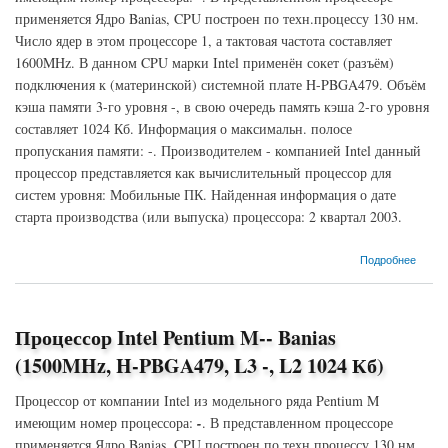
применяется Ядро Banias, CPU построен по техн.процессу 130 нм.
Число ядер в этом процессоре 1, а тактовая частота составляет
1600MHz. В данном CPU марки Intel применён сокет (разъём)
подключения к (материнской) системной плате H-PBGA479. Объём
кэша памяти 3-го уровня -, в свою очередь память кэша 2-го уровня
составляет 1024 Кб. Информация о максимальн. полосе
пропускания памяти: -. Производителем - компанией Intel данный
процессор представляется как вычислительный процессор для
систем уровня: Мобильные ПК. Найденная информация о дате
старта производства (или выпуска) процессора: 2 квартал 2003.
о Процессор Intel Pentium M-- Banias (1600MHz, H-PBGA479, L3 -, L2 1024 Кб)
Подробнее
Процессор Intel Pentium M-- Banias
(1500MHz, H-PBGA479, L3 -, L2 1024 Кб)
Процессор от компании Intel из модельного ряда Pentium M
имеющим номер процессора:
-
. В представленном процессоре
применяется Ядро Banias, CPU построен по техн.процессу 130 нм.