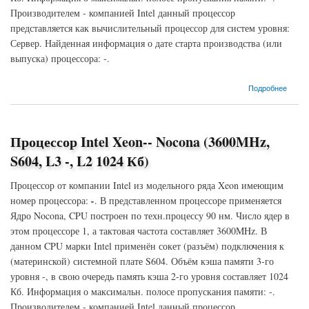
Производителем - компанией Intel данный процессор
представляется как вычислительный процессор для систем уровня:
Сервер. Найденная информация о дате старта производства (или
выпуска) процессора: -.
о Процессор Intel Xeon-- Nocona (3400MHz, S604, L3 -, L2 1024 Кб)
Подробнее
Процессор Intel Xeon-- Nocona (3600MHz,
S604, L3 -, L2 1024 Кб)
Процессор от компании Intel из модельного ряда Xeon имеющим
номер процессора:
-
. В представленном процессоре применяется
Ядро Nocona, CPU построен по техн.процессу 90 нм. Число ядер в
этом процессоре 1, а тактовая частота составляет 3600MHz. В
данном CPU марки Intel применён сокет (разъём) подключения к
(материнской) системной плате S604. Объём кэша памяти 3-го
уровня -, в свою очередь память кэша 2-го уровня составляет 1024
Кб. Информация о максимальн. полосе пропускания памяти: -.
Производителем - компанией Intel данный процессор