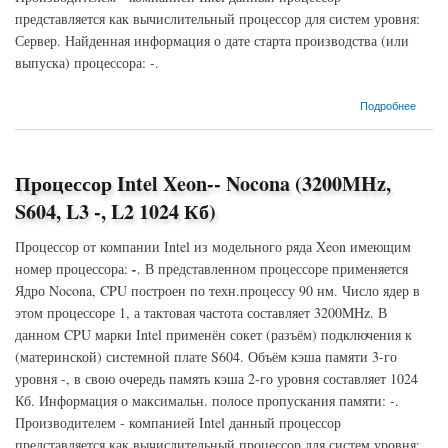
представляется как вычислительный процессор для систем уровня:
Сервер. Найденная информация о дате старта производства (или
выпуска) процессора: -.
о Процессор Intel Xeon-- Nocona (3600MHz, S604, L3 -, L2 1024 Кб)
Подробнее
Процессор Intel Xeon-- Nocona (3200MHz,
S604, L3 -, L2 1024 Кб)
Процессор от компании Intel из модельного ряда Xeon имеющим
номер процессора:
-
. В представленном процессоре применяется
Ядро Nocona, CPU построен по техн.процессу 90 нм. Число ядер в
этом процессоре 1, а тактовая частота составляет 3200MHz. В
данном CPU марки Intel применён сокет (разъём) подключения к
(материнской) системной плате S604. Объём кэша памяти 3-го
уровня -, в свою очередь память кэша 2-го уровня составляет 1024
Кб. Информация о максимальн. полосе пропускания памяти: -.
Производителем - компанией Intel данный процессор
представляется как вычислительный процессор для систем уровня: