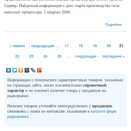
Сервер. Найденная информация о дате старта производства (или
выпуска) процессора: 2 квартал 2004.
о Процессор Intel Xeon-- Nocona (3200MHz, S604, L3 -, L2 1024 Кб)
Подробнее
« первая
‹ предыдущая
…
17
18
19
20
21
Страницы
22
23
24
25
…
следующая ›
последняя »
Информация о технических характеристиках товаров, указанных
справочный
на страницах сайта, носит исключительно
характер
и не означает наличие товара у продавцов на
радиорынке.
продавцов
Наличие товаров уточняйте непосредственно у
,
связываясь с ними по контактам, указанным в
каталоге фирм
радиорынка
.