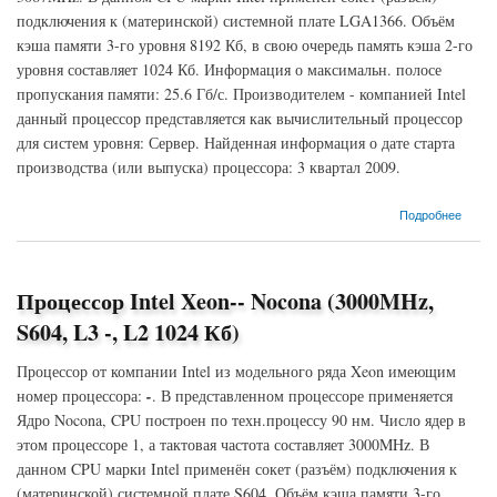
подключения к (материнской) системной плате LGA1366. Объём
кэша памяти 3-го уровня 8192 Кб, в свою очередь память кэша 2-го
уровня составляет 1024 Кб. Информация о максимальн. полосе
пропускания памяти: 25.6 Гб/с. Производителем - компанией Intel
данный процессор представляется как вычислительный процессор
для систем уровня: Сервер. Найденная информация о дате старта
производства (или выпуска) процессора: 3 квартал 2009.
о Процессор Intel Xeon-W3550 Bloomfield (3067MHz, LGA1366, L3 8192 Кб, L2 1024 Кб)
Подробнее
Процессор Intel Xeon-- Nocona (3000MHz,
S604, L3 -, L2 1024 Кб)
Процессор от компании Intel из модельного ряда Xeon имеющим
номер процессора:
-
. В представленном процессоре применяется
Ядро Nocona, CPU построен по техн.процессу 90 нм. Число ядер в
этом процессоре 1, а тактовая частота составляет 3000MHz. В
данном CPU марки Intel применён сокет (разъём) подключения к
(материнской) системной плате S604. Объём кэша памяти 3-го