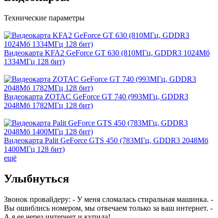
Технические параметры
Видеокарта KFA2 GeForce GT 630 (810МГц, GDDR3 1024Мб
1334МГц 128 бит)
Видеокарта ZOTAC GeForce GT 740 (993МГц, GDDR3
2048Мб 1782МГц 128 бит)
Видеокарта Palit GeForce GTS 450 (783МГц, GDDR3 2048Мб
1400МГц 128 бит)
ещё
Улыбнуться
Звонок провайдеру: - У меня сломалась стиральная машинка. -
Вы ошиблись номером, мы отвечаем только за ваш интернет. -
А я ее через интернет и купила!