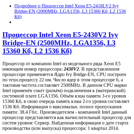
Подробнее
о Процессор Intel Xeon E5-2418LV2 Ivy
Bridge-EN (2000MHz, LGA1356, L3 15360 Кб, L2 1536
Кб)
Процессор Intel Xeon E5-2430V2 Ivy
Bridge-EN (2500MHz, LGA1356, L3
15360 Кб, L2 1536 Кб)
Процессор от компании Intel из модельного ряда Xeon E5
имеющим номер процессора:
2430V2
. В представленном
процессоре применяется Ядро Ivy Bridge-EN, CPU построен
по техн.процессу 22 нм. Число ядер в этом процессоре 6, а
тактовая частота составляет 2500MHz. В данном CPU марки
Intel применён сокет (разъём) подключения к (материнской)
системной плате LGA1356. Объём кэша памяти 3-го уровня
15360 Кб, в свою очередь память кэша 2-го уровня составляет
1536 Кб. Информация о максимальн. полосе пропускания
памяти: 38.4 Гб/с. Производителем - компанией Intel данный
процессор представляется как вычислительный процессор для
систем уровня: Сервер. Найденная информация о дате старта
производства (или выпуска) процессора: 1 квартал 2014.