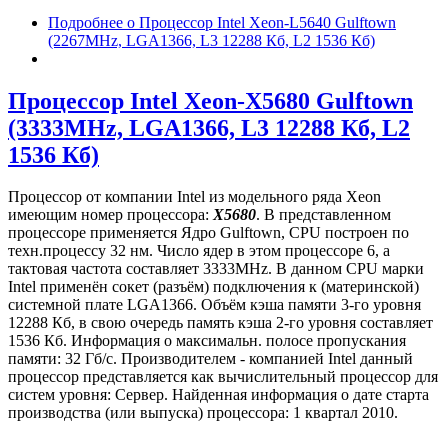
Подробнее
о Процессор Intel Xeon-L5640 Gulftown
(2267MHz, LGA1366, L3 12288 Кб, L2 1536 Кб)
Процессор Intel Xeon-X5680 Gulftown
(3333MHz, LGA1366, L3 12288 Кб, L2
1536 Кб)
Процессор от компании Intel из модельного ряда Xeon
имеющим номер процессора:
X5680
. В представленном
процессоре применяется Ядро Gulftown, CPU построен по
техн.процессу 32 нм. Число ядер в этом процессоре 6, а
тактовая частота составляет 3333MHz. В данном CPU марки
Intel применён сокет (разъём) подключения к (материнской)
системной плате LGA1366. Объём кэша памяти 3-го уровня
12288 Кб, в свою очередь память кэша 2-го уровня составляет
1536 Кб. Информация о максимальн. полосе пропускания
памяти: 32 Гб/с. Производителем - компанией Intel данный
процессор представляется как вычислительный процессор для
систем уровня: Сервер. Найденная информация о дате старта
производства (или выпуска) процессора: 1 квартал 2010.