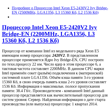
Подробнее
о Процессор Intel Xeon E5-2430V2 Ivy Bridge-
EN (2500MHz, LGA1356, L3 15360 Кб, L2 1536 Кб)
Процессор Intel Xeon E5-2420V2 Ivy
Bridge-EN (2200MHz, LGA1356, L3
15360 Кб, L2 1536 Кб)
Процессор от компании Intel из модельного ряда Xeon E5
имеющим номер процессора:
2420V2
. В представленном
процессоре применяется Ядро Ivy Bridge-EN, CPU построен
по техн.процессу 22 нм. Число ядер в этом процессоре 6, а
тактовая частота составляет 2200MHz. В данном CPU марки
Intel применён сокет (разъём) подключения к (материнской)
системной плате LGA1356. Объём кэша памяти 3-го уровня
15360 Кб, в свою очередь память кэша 2-го уровня составляет
1536 Кб. Информация о максимальн. полосе пропускания
памяти: 38.4 Гб/с. Производителем - компанией Intel данный
процессор представляется как вычислительный процессор для
систем уровня: Сервер. Найденная информация о дате старта
производства (или выпуска) процессора: 1 квартал 2014.