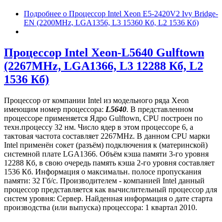
Подробнее
о Процессор Intel Xeon E5-2420V2 Ivy Bridge-
EN (2200MHz, LGA1356, L3 15360 Кб, L2 1536 Кб)
Процессор Intel Xeon-L5640 Gulftown
(2267MHz, LGA1366, L3 12288 Кб, L2
1536 Кб)
Процессор от компании Intel из модельного ряда Xeon
имеющим номер процессора:
L5640
. В представленном
процессоре применяется Ядро Gulftown, CPU построен по
техн.процессу 32 нм. Число ядер в этом процессоре 6, а
тактовая частота составляет 2267MHz. В данном CPU марки
Intel применён сокет (разъём) подключения к (материнской)
системной плате LGA1366. Объём кэша памяти 3-го уровня
12288 Кб, в свою очередь память кэша 2-го уровня составляет
1536 Кб. Информация о максимальн. полосе пропускания
памяти: 32 Гб/с. Производителем - компанией Intel данный
процессор представляется как вычислительный процессор для
систем уровня: Сервер. Найденная информация о дате старта
производства (или выпуска) процессора: 1 квартал 2010.