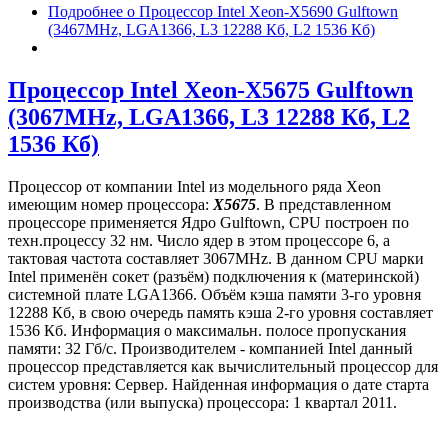
Подробнее
о Процессор Intel Xeon-X5690 Gulftown
(3467MHz, LGA1366, L3 12288 Кб, L2 1536 Кб)
Процессор Intel Xeon-X5675 Gulftown
(3067MHz, LGA1366, L3 12288 Кб, L2
1536 Кб)
Процессор от компании Intel из модельного ряда Xeon
имеющим номер процессора:
X5675
. В представленном
процессоре применяется Ядро Gulftown, CPU построен по
техн.процессу 32 нм. Число ядер в этом процессоре 6, а
тактовая частота составляет 3067MHz. В данном CPU марки
Intel применён сокет (разъём) подключения к (материнской)
системной плате LGA1366. Объём кэша памяти 3-го уровня
12288 Кб, в свою очередь память кэша 2-го уровня составляет
1536 Кб. Информация о максимальн. полосе пропускания
памяти: 32 Гб/с. Производителем - компанией Intel данный
процессор представляется как вычислительный процессор для
систем уровня: Сервер. Найденная информация о дате старта
производства (или выпуска) процессора: 1 квартал 2011.