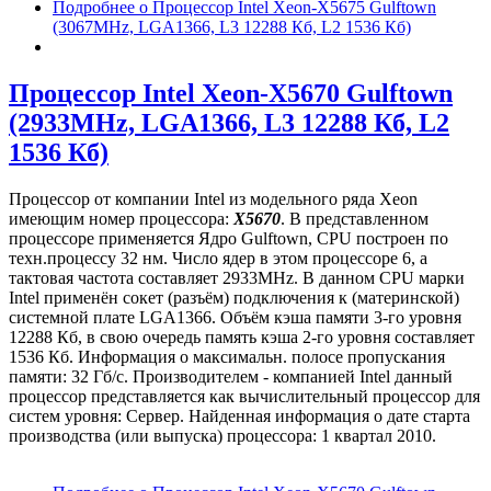
Подробнее
о Процессор Intel Xeon-X5675 Gulftown
(3067MHz, LGA1366, L3 12288 Кб, L2 1536 Кб)
Процессор Intel Xeon-X5670 Gulftown
(2933MHz, LGA1366, L3 12288 Кб, L2
1536 Кб)
Процессор от компании Intel из модельного ряда Xeon
имеющим номер процессора:
X5670
. В представленном
процессоре применяется Ядро Gulftown, CPU построен по
техн.процессу 32 нм. Число ядер в этом процессоре 6, а
тактовая частота составляет 2933MHz. В данном CPU марки
Intel применён сокет (разъём) подключения к (материнской)
системной плате LGA1366. Объём кэша памяти 3-го уровня
12288 Кб, в свою очередь память кэша 2-го уровня составляет
1536 Кб. Информация о максимальн. полосе пропускания
памяти: 32 Гб/с. Производителем - компанией Intel данный
процессор представляется как вычислительный процессор для
систем уровня: Сервер. Найденная информация о дате старта
производства (или выпуска) процессора: 1 квартал 2010.