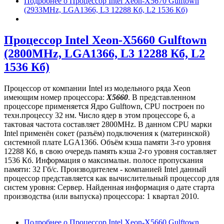
Подробнее
о Процессор Intel Xeon-X5670 Gulftown
(2933MHz, LGA1366, L3 12288 Кб, L2 1536 Кб)
Процессор Intel Xeon-X5660 Gulftown
(2800MHz, LGA1366, L3 12288 Кб, L2
1536 Кб)
Процессор от компании Intel из модельного ряда Xeon
имеющим номер процессора:
X5660
. В представленном
процессоре применяется Ядро Gulftown, CPU построен по
техн.процессу 32 нм. Число ядер в этом процессоре 6, а
тактовая частота составляет 2800MHz. В данном CPU марки
Intel применён сокет (разъём) подключения к (материнской)
системной плате LGA1366. Объём кэша памяти 3-го уровня
12288 Кб, в свою очередь память кэша 2-го уровня составляет
1536 Кб. Информация о максимальн. полосе пропускания
памяти: 32 Гб/с. Производителем - компанией Intel данный
процессор представляется как вычислительный процессор для
систем уровня: Сервер. Найденная информация о дате старта
производства (или выпуска) процессора: 1 квартал 2010.
Подробнее
о Процессор Intel Xeon-X5660 Gulftown