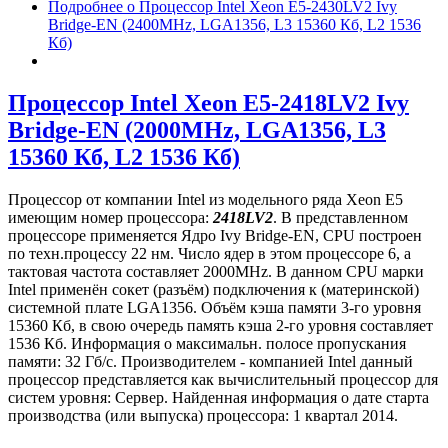
Подробнее
о Процессор Intel Xeon E5-2430LV2 Ivy
Bridge-EN (2400MHz, LGA1356, L3 15360 Кб, L2 1536
Кб)
Процессор Intel Xeon E5-2418LV2 Ivy
Bridge-EN (2000MHz, LGA1356, L3
15360 Кб, L2 1536 Кб)
Процессор от компании Intel из модельного ряда Xeon E5
имеющим номер процессора:
2418LV2
. В представленном
процессоре применяется Ядро Ivy Bridge-EN, CPU построен
по техн.процессу 22 нм. Число ядер в этом процессоре 6, а
тактовая частота составляет 2000MHz. В данном CPU марки
Intel применён сокет (разъём) подключения к (материнской)
системной плате LGA1356. Объём кэша памяти 3-го уровня
15360 Кб, в свою очередь память кэша 2-го уровня составляет
1536 Кб. Информация о максимальн. полосе пропускания
памяти: 32 Гб/с. Производителем - компанией Intel данный
процессор представляется как вычислительный процессор для
систем уровня: Сервер. Найденная информация о дате старта
производства (или выпуска) процессора: 1 квартал 2014.