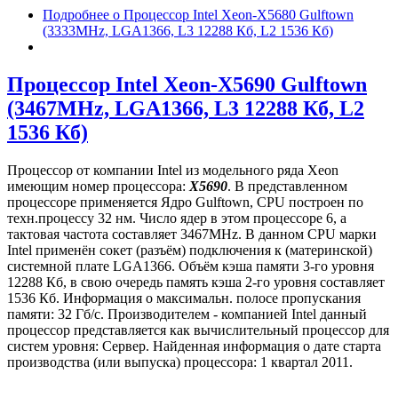
Подробнее
о Процессор Intel Xeon-X5680 Gulftown
(3333MHz, LGA1366, L3 12288 Кб, L2 1536 Кб)
Процессор Intel Xeon-X5690 Gulftown
(3467MHz, LGA1366, L3 12288 Кб, L2
1536 Кб)
Процессор от компании Intel из модельного ряда Xeon
имеющим номер процессора:
X5690
. В представленном
процессоре применяется Ядро Gulftown, CPU построен по
техн.процессу 32 нм. Число ядер в этом процессоре 6, а
тактовая частота составляет 3467MHz. В данном CPU марки
Intel применён сокет (разъём) подключения к (материнской)
системной плате LGA1366. Объём кэша памяти 3-го уровня
12288 Кб, в свою очередь память кэша 2-го уровня составляет
1536 Кб. Информация о максимальн. полосе пропускания
памяти: 32 Гб/с. Производителем - компанией Intel данный
процессор представляется как вычислительный процессор для
систем уровня: Сервер. Найденная информация о дате старта
производства (или выпуска) процессора: 1 квартал 2011.