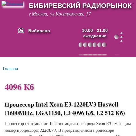
БИБИРЕВСКИЙ РАДИОРЫНОК
Перейти к
основному
г.Москва, ул.Костромская, 17
содержанию
Бибирево
10.00 - 21.00
ежедневно
Основные ссылки
Главная
Вы здесь
4096 Кб
Процессор Intel Xeon E3-1220LV3 Haswell
(1600MHz, LGA1150, L3 4096 Кб, L2 512 Кб)
Процессор от компании Intel из модельного ряда Xeon E3 имеющим
номер процессора:
1220LV3
. В представленном процессоре