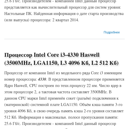
25.6 Гб/с. Производителем - компанией Intel данный процессор
представляется как вычислительный процессор для систем уровня:
Настольные ПК. Найденная информация о дате старта производства
(или выпуска) процессора: 2 квартал 2014.
о Процессор Intel Core i3-4360 Haswell (3700MHz, LGA1150, L3 4096 Кб, L2 512 Кб)
Подробнее
Процессор Intel Core i3-4330 Haswell
(3500MHz, LGA1150, L3 4096 Кб, L2 512 Кб)
Процессор от компании Intel из модельного ряда Core i3 имеющим
номер процессора:
4330
. В представленном процессоре применяется
Ядро Haswell, CPU построен по техн.процессу 22 нм. Число ядер в
этом процессоре 2, а тактовая частота составляет 3500MHz. В
данном CPU марки Intel применён сокет (разъём) подключения к
(материнской) системной плате LGA1150. Объём кэша памяти 3-го
уровня 4096 Кб, в свою очередь память кэша 2-го уровня составляет
512 Кб. Информация о максимальн. полосе пропускания памяти:
25.6 Гб/с. Производителем - компанией Intel данный процессор