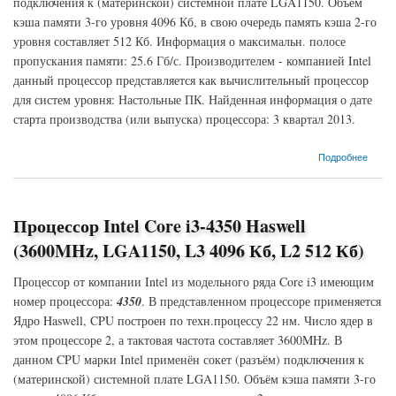
подключения к (материнской) системной плате LGA1150. Объём
кэша памяти 3-го уровня 4096 Кб, в свою очередь память кэша 2-го
уровня составляет 512 Кб. Информация о максимальн. полосе
пропускания памяти: 25.6 Гб/с. Производителем - компанией Intel
данный процессор представляется как вычислительный процессор
для систем уровня: Настольные ПК. Найденная информация о дате
старта производства (или выпуска) процессора: 3 квартал 2013.
о Процессор Intel Core i3-4330TE Haswell (2400MHz, LGA1150, L3 4096 Кб, L2 512 Кб)
Подробнее
Процессор Intel Core i3-4350 Haswell
(3600MHz, LGA1150, L3 4096 Кб, L2 512 Кб)
Процессор от компании Intel из модельного ряда Core i3 имеющим
номер процессора:
4350
. В представленном процессоре применяется
Ядро Haswell, CPU построен по техн.процессу 22 нм. Число ядер в
этом процессоре 2, а тактовая частота составляет 3600MHz. В
данном CPU марки Intel применён сокет (разъём) подключения к
(материнской) системной плате LGA1150. Объём кэша памяти 3-го