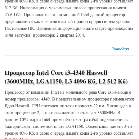
уровня 4096 Кб, в свою очередь память кэша 2-го уровня составляет
512 Кб. Информация о максимальн. полосе пропускания памяти:
25.6 Гб/с. Производителем - компанией Intel данный процессор
представляется как вычислительный процессор для систем уровня:
Настольные ПК. Найденная информация о дате старта производства
(или выпуска) процессора: 2 квартал 2014.
о Процессор Intel Core i3-4350 Haswell (3600MHz, LGA1150, L3 4096 Кб, L2 512 Кб)
Подробнее
Процессор Intel Core i3-4340 Haswell
(3600MHz, LGA1150, L3 4096 Кб, L2 512 Кб)
Процессор от компании Intel из модельного ряда Core i3 имеющим
номер процессора:
4340
. В представленном процессоре применяется
Ядро Haswell, CPU построен по техн.процессу 22 нм. Число ядер в
этом процессоре 2, а тактовая частота составляет 3600MHz. В
данном CPU марки Intel применён сокет (разъём) подключения к
(материнской) системной плате LGA1150. Объём кэша памяти 3-го
уровня 4096 Кб, в свою очередь память кэша 2-го уровня составляет