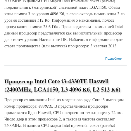
3000MHz. В данном CPU марки Intel применён сокет (разъём)
подключения к (материнской) системной плате LGA1150. Объём
кэша памяти 3-го уровня 4096 Кб, в свою очередь память кэша 2-го
уровня составляет 512 Кб. Информация о максимальн. полосе
пропускания памяти: 25.6 Гб/с. Производителем - компанией Intel
данный процессор представляется как вычислительный процессор
для систем уровня: Настольные ПК. Найденная информация о дате
старта производства (или выпуска) процессора: 3 квартал 2013.
о Процессор Intel Core i3-4330T Haswell (3000MHz, LGA1150, L3 4096 Кб, L2 512 Кб)
Подробнее
Процессор Intel Core i3-4330TE Haswell
(2400MHz, LGA1150, L3 4096 Кб, L2 512 Кб)
Процессор от компании Intel из модельного ряда Core i3 имеющим
номер процессора:
4330TE
. В представленном процессоре
применяется Ядро Haswell, CPU построен по техн.процессу 22 нм.
Число ядер в этом процессоре 2, а тактовая частота составляет
2400MHz. В данном CPU марки Intel применён сокет (разъём)