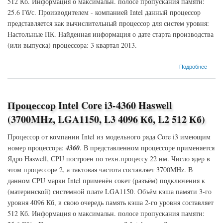
512 Кб. Информация о максимальн. полосе пропускания памяти:
25.6 Гб/с. Производителем - компанией Intel данный процессор
представляется как вычислительный процессор для систем уровня:
Настольные ПК. Найденная информация о дате старта производства
(или выпуска) процессора: 3 квартал 2013.
о Процессор Intel Core i3-4340 Haswell (3600MHz, LGA1150, L3 4096 Кб, L2 512 Кб)
Подробнее
Процессор Intel Core i3-4360 Haswell
(3700MHz, LGA1150, L3 4096 Кб, L2 512 Кб)
Процессор от компании Intel из модельного ряда Core i3 имеющим
номер процессора:
4360
. В представленном процессоре применяется
Ядро Haswell, CPU построен по техн.процессу 22 нм. Число ядер в
этом процессоре 2, а тактовая частота составляет 3700MHz. В
данном CPU марки Intel применён сокет (разъём) подключения к
(материнской) системной плате LGA1150. Объём кэша памяти 3-го
уровня 4096 Кб, в свою очередь память кэша 2-го уровня составляет
512 Кб. Информация о максимальн. полосе пропускания памяти: