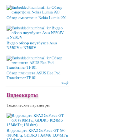
Обзор смартфона Nokia Lumia 920
Видео обзор ноутбуков Asus
N550JV и N750JV
Обзор планшета ASUS Eee Pad
Transformer TF101
ещё
Видеокарты
Технические параметры
Видеокарта KFA2 GeForce GT 630
(810МГц, GDDR3 1024Мб 1334МГц
128 бит)