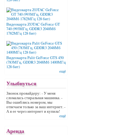
Видеокарта ZOTAC GeForce GT
740 (993МГц, GDDR3 2048Мб
1782МГц 128 бит)
Видеокарта Palit GeForce GTS 450
(783МГц, GDDR3 2048Мб 1400МГц
128 бит)
ещё
Улыбнуться
Звонок провайдеру: - У меня
сломалась стиральная машинка. -
Вы ошиблись номером, мы
отвечаем только за ваш интернет. -
А я ее через интернет и купила!
ещё
Аренда