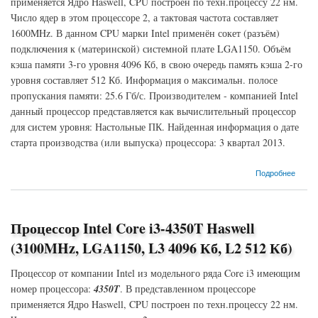
применяется Ядро Haswell, CPU построен по техн.процессу 22 нм.
Число ядер в этом процессоре 2, а тактовая частота составляет
1600MHz. В данном CPU марки Intel применён сокет (разъём)
подключения к (материнской) системной плате LGA1150. Объём
кэша памяти 3-го уровня 4096 Кб, в свою очередь память кэша 2-го
уровня составляет 512 Кб. Информация о максимальн. полосе
пропускания памяти: 25.6 Гб/с. Производителем - компанией Intel
данный процессор представляется как вычислительный процессор
для систем уровня: Настольные ПК. Найденная информация о дате
старта производства (или выпуска) процессора: 3 квартал 2013.
о Процессор Intel Xeon E3-1220LV3 Haswell (1600MHz, LGA1150, L3 4096 Кб, L2 512
Подробнее
Кб)
Процессор Intel Core i3-4350T Haswell
(3100MHz, LGA1150, L3 4096 Кб, L2 512 Кб)
Процессор от компании Intel из модельного ряда Core i3 имеющим
номер процессора:
4350T
. В представленном процессоре
применяется Ядро Haswell, CPU построен по техн.процессу 22 нм.