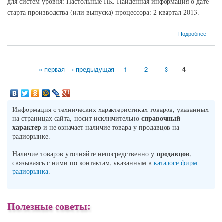
для систем уровня: Настольные ПК. Найденная информация о дате
старта производства (или выпуска) процессора: 2 квартал 2013.
о Процессор Intel Core i5-4570T Haswell (2900MHz, LGA1150, L3 4096 Кб, L2 512 Кб)
Подробнее
« первая
‹ предыдущая
1
2
3
4
Страницы
Информация о технических характеристиках товаров, указанных
справочный
на страницах сайта, носит исключительно
характер
и не означает наличие товара у продавцов на
радиорынке.
продавцов
Наличие товаров уточняйте непосредственно у
,
связываясь с ними по контактам, указанным в
каталоге фирм
радиорынка
.
Полезные советы: