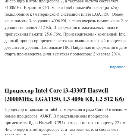
Число ядер в этом процессоре 2, а тактовая частота составляет
3100MHz. В данном CPU марки Intel применён сокет (разъём)
подключения к (материнской) системной плате LGA1150. Объём
кэша памяти 3-го уровня 4096 Кб, в свою очередь память кэша 2-го
уровня составляет 512 Кб. Информация о максимальн. полосе
пропускания памяти: 25.6 Гб/с. Производителем - компанией Intel
данный процессор представляется как вычислительный процессор
для систем уровня: Настольные ПК. Найденная информация о дате
старта производства (или выпуска) процессора: 2 квартал 2014.
о Процессор Intel Core i3-4350T Haswell (3100MHz, LGA1150, L3 4096 Кб, L2 512 Кб)
Подробнее
Процессор Intel Core i3-4330T Haswell
(3000MHz, LGA1150, L3 4096 Кб, L2 512 Кб)
Процессор от компании Intel из модельного ряда Core i3 имеющим
номер процессора:
4330T
. В представленном процессоре
применяется Ядро Haswell, CPU построен по техн.процессу 22 нм.
Число ядер в этом процессоре 2, а тактовая частота составляет