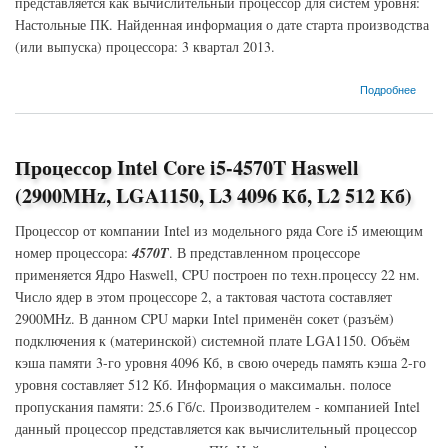
представляется как вычислительный процессор для систем уровня:
Настольные ПК. Найденная информация о дате старта производства
(или выпуска) процессора: 3 квартал 2013.
о Процессор Intel Core i3-4330 Haswell (3500MHz, LGA1150, L3 4096 Кб, L2 512 Кб)
Подробнее
Процессор Intel Core i5-4570T Haswell
(2900MHz, LGA1150, L3 4096 Кб, L2 512 Кб)
Процессор от компании Intel из модельного ряда Core i5 имеющим
номер процессора:
4570T
. В представленном процессоре
применяется Ядро Haswell, CPU построен по техн.процессу 22 нм.
Число ядер в этом процессоре 2, а тактовая частота составляет
2900MHz. В данном CPU марки Intel применён сокет (разъём)
подключения к (материнской) системной плате LGA1150. Объём
кэша памяти 3-го уровня 4096 Кб, в свою очередь память кэша 2-го
уровня составляет 512 Кб. Информация о максимальн. полосе
пропускания памяти: 25.6 Гб/с. Производителем - компанией Intel
данный процессор представляется как вычислительный процессор