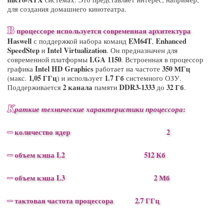
для создания домашнего кинотеатра.
В
процессоре используется современная архитектура
Haswell
EM64T
Enhanced
с поддержкой набора команд
,
SpeedStep
Intel
Virtualization
и
. Он предназначен для
LGA 1150
современной платформы
. Встроенная в процессор
Intel
HD
Graphics
350 МГц
графика
работает на частоте
1,05 ГГц
1.7 Гб
(макс.
) и использует
системного ОЗУ.
2 канала
DDR3-1333
32 Гб
Поддерживается
памяти
до
.
К
:
раткие технические характеристики процессора
–
количество ядер 2
–
объем кэша L2 512 Кб
–
объем кэша L3 2 Мб
–
тактовая частота процессора 2.7 ГГц