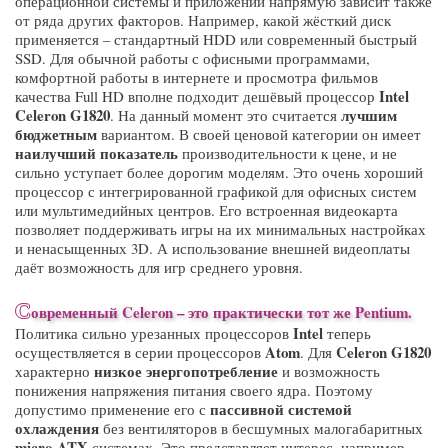
операционной системы и приложений напрямую зависит также
от ряда других факторов. Например, какой жёсткий диск
применяется – стандартный HDD или современный быстрый
SSD. Для обычной работы с офисными программами,
комфортной работы в интернете и просмотра фильмов
Intel
качества Full HD вполне подходит дешёвый процессор
Celeron G1820
лучшим
. На данный момент это считается
бюджетным
вариантом. В своей ценовой категории он имеет
наилучший показатель
производительности к цене, и не
сильно уступает более дорогим моделям. Это очень хороший
процессор с интегрированной графикой для офисных систем
или мультимедийных центров. Его встроенная видеокарта
позволяет поддерживать игры на их минимальных настройках
и ненасыщенных 3D. А использование внешней видеоплаты
даёт возможность для игр среднего уровня.
С
овременный
Celeron
– это практически тот же
Pentium
.
Intel
Политика сильно урезанных процессоров
теперь
Atom
Celeron G1820
осуществляется в серии процессоров
. Для
низкое энергопотребление
характерно
и возможность
понижения напряжения питания своего ядра. Поэтому
пассивной системой
допустимо применение его с
охлаждения
без вентиляторов в бесшумных малогабаритных
micro-ATX
системах. Это представляет интерес, например,