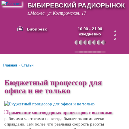
БИБИРЕВСКИЙ РАДИОРЫНОК
Перейти к
основному
г.Москва, ул.Костромская, 17
содержанию
Бибирево
10.00 - 21.00
ежедневно
Основные ссылки
Главная
»
Статьи
Вы здесь
Бюджетный процессор для
офиса и не только
П
рименение многоядерных процессоров с высокими
рабочими частотами не всегда бывает экономически
оправдано. Тем более что реальная скорость работы