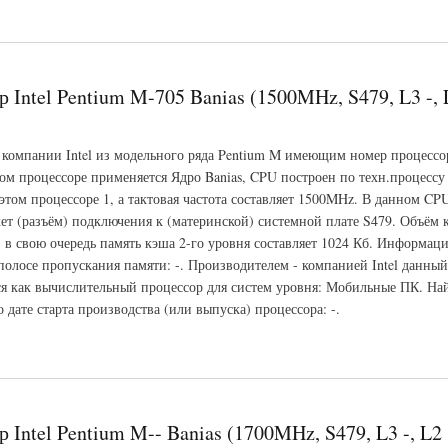
hlon 64-3800+ Newcastle (2400MHz, S939, L3 -, L2 512 Кб)
 Intel Pentium M-705 Banias (1500MHz, S479, L3 -, 
 компании Intel из модельного ряда Pentium M имеющим номер процессо
ом процессоре применяется Ядро Banias, CPU построен по техн.процессу
этом процессоре 1, а тактовая частота составляет 1500MHz. В данном CPU
ет (разъём) подключения к (материнской) системной плате S479. Объём 
, в свою очередь память кэша 2-го уровня составляет 1024 Кб. Информаци
полосе пропускания памяти: -. Производителем - компанией Intel данный
ся как вычислительный процессор для систем уровня: Мобильные ПК. На
дате старта производства (или выпуска) процессора: -.
Pentium M-705 Banias (1500MHz, S479, L3 -, L2 1024 Кб)
 Intel Pentium M-- Banias (1700MHz, S479, L3 -, L2