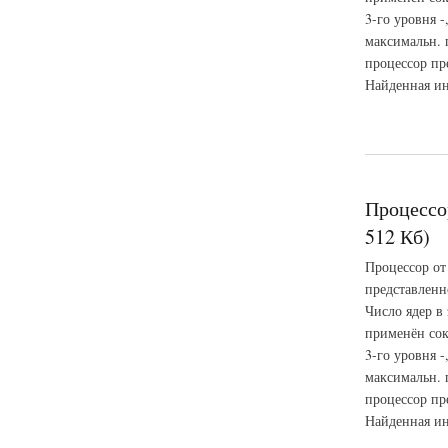
3-го уровня -
максимальн. 
процессор пр
Найденная ин
о Процессор AMD At
Процессо
512 Кб)
Процессор от
представленн
Число ядер в
применён сок
3-го уровня -
максимальн. 
процессор пр
Найденная ин