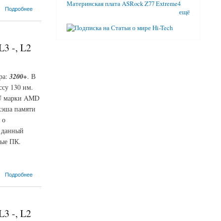
Материнская плата ASRock Z77 Extreme4
Подробнее
ещё
3 -, L2
ра:
3200+
. В
ссу 130 нм.
CPU марки AMD
кэша памяти
 о
D данный
ные ПК.
Подробнее
3 -, L2