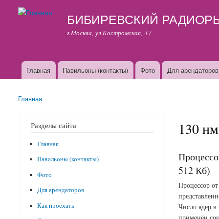
БИБИРЕВСКИЙ РАДИОР
г.Москва, ул.Костромская, 17
Главная
Павильоны (контакты)
Фото
Для арендаторов
Основные ссылки
Главная
Вы здесь
130 нм
Разделы сайта
Главная
Процессо
Павильоны (контакты)
512 Кб)
Фото
Процессор от
Для арендаторов
представленн
Как проехать
Число ядер в
применён сок