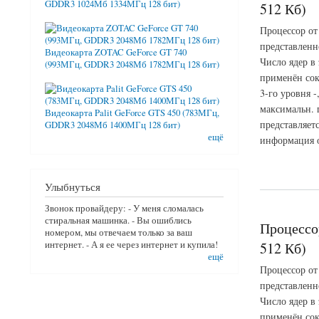
GDDR3 1024Мб 1334МГц 128 бит)
512 Кб)
Процессор от
представленн
Видеокарта ZOTAC GeForce GT 740
Число ядер в
(993МГц, GDDR3 2048Мб 1782МГц 128 бит)
применён сок
3-го уровня -
максимальн. 
Видеокарта Palit GeForce GTS 450 (783МГц,
представляет
GDDR3 2048Мб 1400МГц 128 бит)
ещё
информация о 
о Процессор AMD At
Улыбнуться
Звонок провайдеру: - У меня сломалась
стиральная машинка. - Вы ошиблись
Процессо
номером, мы отвечаем только за ваш
интернет. - А я ее через интернет и купила!
512 Кб)
ещё
Процессор от
представленн
Число ядер в
применён сок