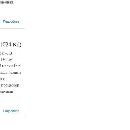
йденная
Подробнее
 1024 Кб)
ра:
-
. В
 130 нм.
 марки Intel
кэша памяти
я о
 процессор
йденная
Подробнее