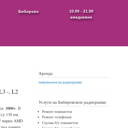
Бибирево
10.00 - 21.00
ежедневно
Аренда
павильонов на радиорынке
3 -, L2
Услуги на Бибиревском радиорынке
ра:
3000+
. В
Ремонт планшетов
ссу 130 нм.
Ремонт телефонов
CPU марки AMD
Скупка б/у планшетов
кэша памяти