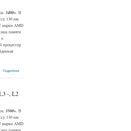
ра:
3400+
. В
ссу 130 нм.
CPU марки AMD
кэша памяти
 о
й процессор
йденная
Подробнее
3 -, L2
ра:
3500+
. В
ссу 130 нм.
CPU марки AMD
кэша памяти