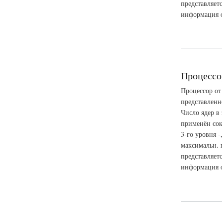
представляет
информация о 
о Процессор Intel 
Процессор
Процессор от
представленн
Число ядер в 
применён сок
3-го уровня -
максимальн. 
представляет
информация о 
о Процессор Intel 