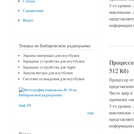
Статьи
3-го уровня -
Справочник
максимальн. 
представляет
Видео
информация о 
о Процессор AMD At
Товары на Бибиревском радиорынке
Экраны (матрицы) для ноутбуков
Процессо
Зарядные устройства для ноутбуков
Зарядные устройства для Apple
512 Кб)
Аккумуляторы для ноутбуков
Системы охлаждения для ноутбуков
Процессор от
представленн
Число ядер в
применён сок
пав.10
3-го уровня -
максимальн. 
ещё
представляет
информация о 
Видео