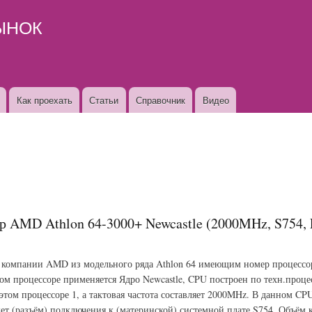
Перейти к
ЫНОК
основному
содержанию
Как проехать
Статьи
Справочник
Видео
р AMD Athlon 64-3000+ Newcastle (2000MHz, S754, L
 компании AMD из модельного ряда Athlon 64 имеющим номер процессо
ом процессоре применяется Ядро Newcastle, CPU построен по техн.проце
 этом процессоре 1, а тактовая частота составляет 2000MHz. В данном 
ет (разъём) подключения к (материнской) системной плате S754. Объём 