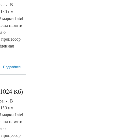
ра:
-
. В
 130 нм.
 марки Intel
кэша памяти
я о
 процессор
йденная
Подробнее
 1024 Кб)
ра:
-
. В
 130 нм.
 марки Intel
кэша памяти
я о
 процессор