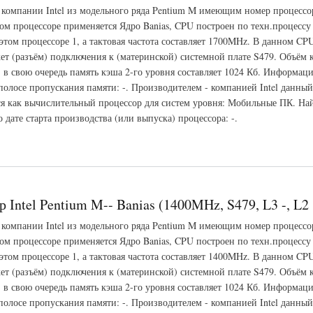
 компании Intel из модельного ряда Pentium M имеющим номер процессо
ом процессоре применяется Ядро Banias, CPU построен по техн.процессу
этом процессоре 1, а тактовая частота составляет 1700MHz. В данном CPU
ет (разъём) подключения к (материнской) системной плате S479. Объём 
, в свою очередь память кэша 2-го уровня составляет 1024 Кб. Информаци
полосе пропускания памяти: -. Производителем - компанией Intel данный
ся как вычислительный процессор для систем уровня: Мобильные ПК. На
дате старта производства (или выпуска) процессора: -.
Pentium M-- Banias (1700MHz, S479, L3 -, L2 1024 Кб)
 Intel Pentium M-- Banias (1400MHz, S479, L3 -, L2
 компании Intel из модельного ряда Pentium M имеющим номер процессо
ом процессоре применяется Ядро Banias, CPU построен по техн.процессу
этом процессоре 1, а тактовая частота составляет 1400MHz. В данном CPU
ет (разъём) подключения к (материнской) системной плате S479. Объём 
, в свою очередь память кэша 2-го уровня составляет 1024 Кб. Информаци
полосе пропускания памяти: -. Производителем - компанией Intel данный