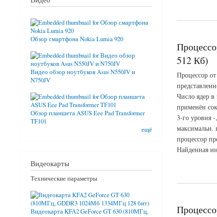
о Процессор AMD At
Обзор смартфона Nokia Lumia 920
Процессо
512 Кб)
Видео обзор ноутбуков Asus N550JV и
Процессор от
N750JV
представленн
Число ядер в
применён сок
Обзор планшета ASUS Eee Pad Transformer
3-го уровня -
TF101
максимальн. 
ещё
процессор пр
Найденная ин
Видеокарты
о Процессор AMD At
Технические параметры
Процессо
Видеокарта KFA2 GeForce GT 630 (810МГц,