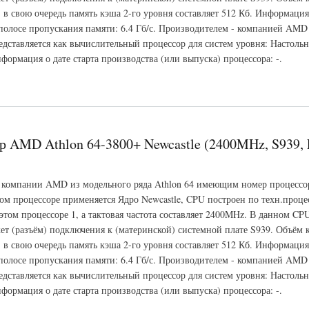
, в свою очередь память кэша 2-го уровня составляет 512 Кб. Информация
полосе пропускания памяти: 6.4 Гб/с. Производителем - компанией AM
едставляется как вычислительный процессор для систем уровня: Настоль
формация о дате старта производства (или выпуска) процессора: -.
hlon 64-3500+ Newcastle (2200MHz, S939, L3 -, L2 512 Кб)
р AMD Athlon 64-3800+ Newcastle (2400MHz, S939, L
 компании AMD из модельного ряда Athlon 64 имеющим номер процессо
ом процессоре применяется Ядро Newcastle, CPU построен по техн.проце
 этом процессоре 1, а тактовая частота составляет 2400MHz. В данном 
ет (разъём) подключения к (материнской) системной плате S939. Объём 
, в свою очередь память кэша 2-го уровня составляет 512 Кб. Информация
полосе пропускания памяти: 6.4 Гб/с. Производителем - компанией AM
едставляется как вычислительный процессор для систем уровня: Настоль
формация о дате старта производства (или выпуска) процессора: -.