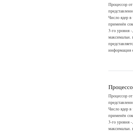
Процессор от
представленн
Число ядер в 
применён сок
3-го уровня -
максимальн. 
представляет
информация о 
о Процессор Intel 
Процессор
Процессор от
представленн
Число ядер в 
применён сок
3-го уровня -
максимальн. 