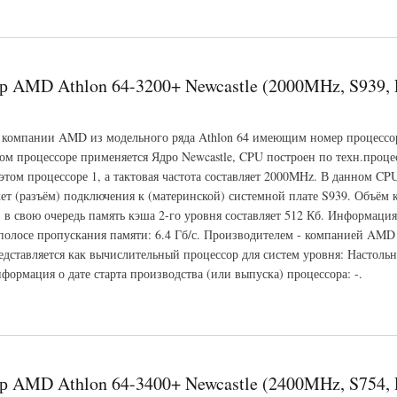
hlon 64-3200+ Newcastle (2200MHz, S754, L3 -, L2 512 Кб)
р AMD Athlon 64-3200+ Newcastle (2000MHz, S939, L
 компании AMD из модельного ряда Athlon 64 имеющим номер процессо
ом процессоре применяется Ядро Newcastle, CPU построен по техн.проце
 этом процессоре 1, а тактовая частота составляет 2000MHz. В данном 
ет (разъём) подключения к (материнской) системной плате S939. Объём 
, в свою очередь память кэша 2-го уровня составляет 512 Кб. Информация
полосе пропускания памяти: 6.4 Гб/с. Производителем - компанией AM
едставляется как вычислительный процессор для систем уровня: Настоль
формация о дате старта производства (или выпуска) процессора: -.
hlon 64-3200+ Newcastle (2000MHz, S939, L3 -, L2 512 Кб)
р AMD Athlon 64-3400+ Newcastle (2400MHz, S754, L