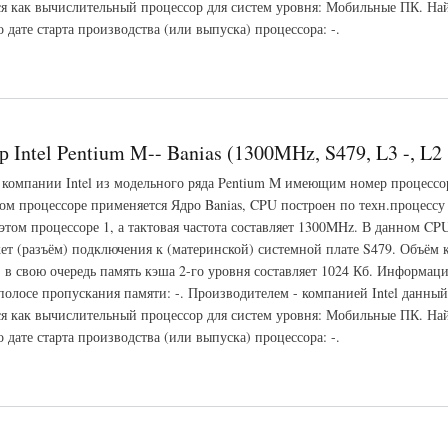
ся как вычислительный процессор для систем уровня: Мобильные ПК. На
дате старта производства (или выпуска) процессора: -.
Pentium M-- Banias (1400MHz, S479, L3 -, L2 1024 Кб)
 Intel Pentium M-- Banias (1300MHz, S479, L3 -, L2
 компании Intel из модельного ряда Pentium M имеющим номер процессо
ом процессоре применяется Ядро Banias, CPU построен по техн.процессу
этом процессоре 1, а тактовая частота составляет 1300MHz. В данном CPU
ет (разъём) подключения к (материнской) системной плате S479. Объём 
, в свою очередь память кэша 2-го уровня составляет 1024 Кб. Информаци
полосе пропускания памяти: -. Производителем - компанией Intel данный
ся как вычислительный процессор для систем уровня: Мобильные ПК. На
дате старта производства (или выпуска) процессора: -.
Pentium M-- Banias (1300MHz, S479, L3 -, L2 1024 Кб)