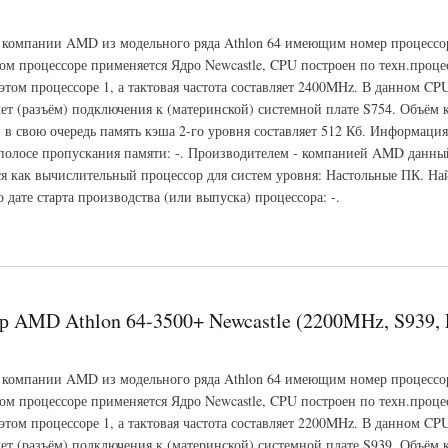
 компании AMD из модельного ряда Athlon 64 имеющим номер процессо
ом процессоре применяется Ядро Newcastle, CPU построен по техн.проце
 этом процессоре 1, а тактовая частота составляет 2400MHz. В данном 
ет (разъём) подключения к (материнской) системной плате S754. Объём 
, в свою очередь память кэша 2-го уровня составляет 512 Кб. Информация
полосе пропускания памяти: -. Производителем - компанией AMD данны
ся как вычислительный процессор для систем уровня: Настольные ПК. На
дате старта производства (или выпуска) процессора: -.
hlon 64-3400+ Newcastle (2400MHz, S754, L3 -, L2 512 Кб)
р AMD Athlon 64-3500+ Newcastle (2200MHz, S939, L
 компании AMD из модельного ряда Athlon 64 имеющим номер процессо
ом процессоре применяется Ядро Newcastle, CPU построен по техн.проце
 этом процессоре 1, а тактовая частота составляет 2200MHz. В данном 
ет (разъём) подключения к (материнской) системной плате S939. Объём 