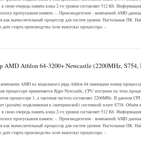
, в свою очередь память кэша 2-го уровня составляет 512 Кб. Информация
полосе пропускания памяти: -. Производителем - компанией AMD данны
ся как вычислительный процессор для систем уровня: Настольные ПК. На
дате старта производства (или выпуска) процессора: -.
hlon 64-3000+ Newcastle (2000MHz, S754, L3 -, L2 512 Кб)
р AMD Athlon 64-3200+ Newcastle (2200MHz, S754, L
 компании AMD из модельного ряда Athlon 64 имеющим номер процессо
ом процессоре применяется Ядро Newcastle, CPU построен по техн.проце
 этом процессоре 1, а тактовая частота составляет 2200MHz. В данном 
ет (разъём) подключения к (материнской) системной плате S754. Объём 
, в свою очередь память кэша 2-го уровня составляет 512 Кб. Информация
полосе пропускания памяти: -. Производителем - компанией AMD данны
ся как вычислительный процессор для систем уровня: Настольные ПК. На
дате старта производства (или выпуска) процессора: -.