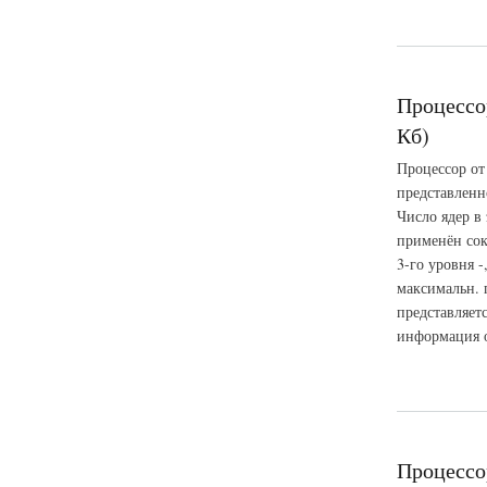
о Процессор AMD At
Процессор
Кб)
Процессор от
представленн
Число ядер в 
применён сок
3-го уровня -
максимальн. 
представляет
информация о 
о Процессор Intel 
Процессор