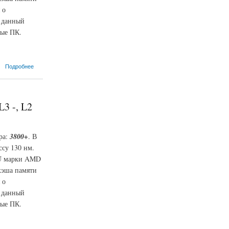
 о
D данный
ные ПК.
Подробнее
3 -, L2
ра:
3800+
. В
ссу 130 нм.
CPU марки AMD
кэша памяти
 о
D данный
ные ПК.