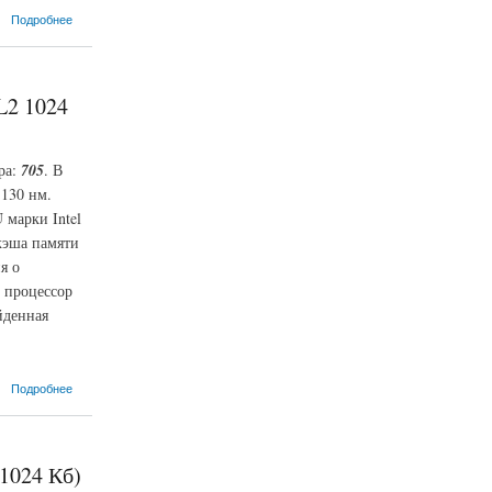
Подробнее
L2 1024
ра:
705
. В
 130 нм.
 марки Intel
кэша памяти
я о
 процессор
йденная
Подробнее
 1024 Кб)