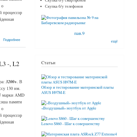
Скупка б/у смартфонов
 о
Скупка б/у телефонов
й процессор
йденная
пав.9
Подробнее
ещё
Cтатьи
3 -, L2
ра:
3200+
. В
Обзор и тестирование материнской платы
ссу 130 нм.
ASUS H97M-E
CPU марки AMD
кэша памяти
«Воздушный» ноутбук от Apple
 о
й процессор
йденная
Lenovo S860 - Шаг к совершенству