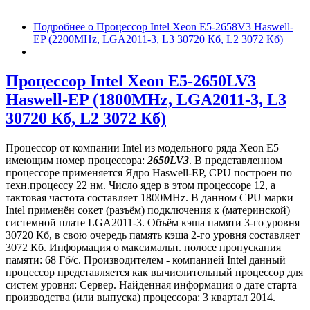
Подробнее
о Процессор Intel Xeon E5-2658V3 Haswell-
EP (2200MHz, LGA2011-3, L3 30720 Кб, L2 3072 Кб)
Процессор Intel Xeon E5-2650LV3
Haswell-EP (1800MHz, LGA2011-3, L3
30720 Кб, L2 3072 Кб)
Процессор от компании Intel из модельного ряда Xeon E5
имеющим номер процессора:
2650LV3
. В представленном
процессоре применяется Ядро Haswell-EP, CPU построен по
техн.процессу 22 нм. Число ядер в этом процессоре 12, а
тактовая частота составляет 1800MHz. В данном CPU марки
Intel применён сокет (разъём) подключения к (материнской)
системной плате LGA2011-3. Объём кэша памяти 3-го уровня
30720 Кб, в свою очередь память кэша 2-го уровня составляет
3072 Кб. Информация о максимальн. полосе пропускания
памяти: 68 Гб/с. Производителем - компанией Intel данный
процессор представляется как вычислительный процессор для
систем уровня: Сервер. Найденная информация о дате старта
производства (или выпуска) процессора: 3 квартал 2014.