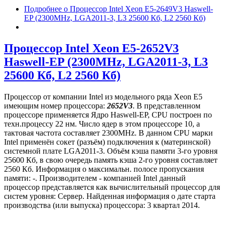
Подробнее
о Процессор Intel Xeon E5-2649V3 Haswell-
EP (2300MHz, LGA2011-3, L3 25600 Кб, L2 2560 Кб)
Процессор Intel Xeon E5-2652V3
Haswell-EP (2300MHz, LGA2011-3, L3
25600 Кб, L2 2560 Кб)
Процессор от компании Intel из модельного ряда Xeon E5
имеющим номер процессора:
2652V3
. В представленном
процессоре применяется Ядро Haswell-EP, CPU построен по
техн.процессу 22 нм. Число ядер в этом процессоре 10, а
тактовая частота составляет 2300MHz. В данном CPU марки
Intel применён сокет (разъём) подключения к (материнской)
системной плате LGA2011-3. Объём кэша памяти 3-го уровня
25600 Кб, в свою очередь память кэша 2-го уровня составляет
2560 Кб. Информация о максимальн. полосе пропускания
памяти: -. Производителем - компанией Intel данный
процессор представляется как вычислительный процессор для
систем уровня: Сервер. Найденная информация о дате старта
производства (или выпуска) процессора: 3 квартал 2014.