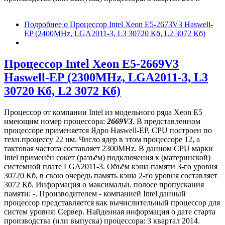
Подробнее
о Процессор Intel Xeon E5-2673V3 Haswell-
EP (2400MHz, LGA2011-3, L3 30720 Кб, L2 3072 Кб)
Процессор Intel Xeon E5-2669V3
Haswell-EP (2300MHz, LGA2011-3, L3
30720 Кб, L2 3072 Кб)
Процессор от компании Intel из модельного ряда Xeon E5
имеющим номер процессора:
2669V3
. В представленном
процессоре применяется Ядро Haswell-EP, CPU построен по
техн.процессу 22 нм. Число ядер в этом процессоре 12, а
тактовая частота составляет 2300MHz. В данном CPU марки
Intel применён сокет (разъём) подключения к (материнской)
системной плате LGA2011-3. Объём кэша памяти 3-го уровня
30720 Кб, в свою очередь память кэша 2-го уровня составляет
3072 Кб. Информация о максимальн. полосе пропускания
памяти: -. Производителем - компанией Intel данный
процессор представляется как вычислительный процессор для
систем уровня: Сервер. Найденная информация о дате старта
производства (или выпуска) процессора: 3 квартал 2014.