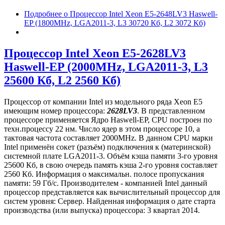
Подробнее
о Процессор Intel Xeon E5-2648LV3 Haswell-
EP (1800MHz, LGA2011-3, L3 30720 Кб, L2 3072 Кб)
Процессор Intel Xeon E5-2628LV3
Haswell-EP (2000MHz, LGA2011-3, L3
25600 Кб, L2 2560 Кб)
Процессор от компании Intel из модельного ряда Xeon E5
имеющим номер процессора:
2628LV3
. В представленном
процессоре применяется Ядро Haswell-EP, CPU построен по
техн.процессу 22 нм. Число ядер в этом процессоре 10, а
тактовая частота составляет 2000MHz. В данном CPU марки
Intel применён сокет (разъём) подключения к (материнской)
системной плате LGA2011-3. Объём кэша памяти 3-го уровня
25600 Кб, в свою очередь память кэша 2-го уровня составляет
2560 Кб. Информация о максимальн. полосе пропускания
памяти: 59 Гб/с. Производителем - компанией Intel данный
процессор представляется как вычислительный процессор для
систем уровня: Сервер. Найденная информация о дате старта
производства (или выпуска) процессора: 3 квартал 2014.