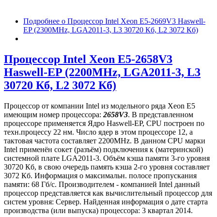
Подробнее
о Процессор Intel Xeon E5-2669V3 Haswell-
EP (2300MHz, LGA2011-3, L3 30720 Кб, L2 3072 Кб)
Процессор Intel Xeon E5-2658V3
Haswell-EP (2200MHz, LGA2011-3, L3
30720 Кб, L2 3072 Кб)
Процессор от компании Intel из модельного ряда Xeon E5
имеющим номер процессора:
2658V3
. В представленном
процессоре применяется Ядро Haswell-EP, CPU построен по
техн.процессу 22 нм. Число ядер в этом процессоре 12, а
тактовая частота составляет 2200MHz. В данном CPU марки
Intel применён сокет (разъём) подключения к (материнской)
системной плате LGA2011-3. Объём кэша памяти 3-го уровня
30720 Кб, в свою очередь память кэша 2-го уровня составляет
3072 Кб. Информация о максимальн. полосе пропускания
памяти: 68 Гб/с. Производителем - компанией Intel данный
процессор представляется как вычислительный процессор для
систем уровня: Сервер. Найденная информация о дате старта
производства (или выпуска) процессора: 3 квартал 2014.