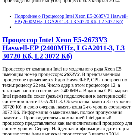
производства (или выпуска) процессора: 3 квартал 2014.
Подробнее
о Процессор Intel Xeon E5-2685V3 Haswell-
EP (2600MHz, LGA2011-3, L3 30720 Кб, L2 3072 Кб)
Процессор Intel Xeon E5-2673V3
Haswell-EP (2400MHz, LGA2011-3, L3
30720 Кб, L2 3072 Кб)
Процессор от компании Intel из модельного ряда Xeon E5
имеющим номер процессора:
2673V3
. В представленном
процессоре применяется Ядро Haswell-EP, CPU построен по
техн.процессу 22 нм. Число ядер в этом процессоре 12, а
тактовая частота составляет 2400MHz. В данном CPU марки
Intel применён сокет (разъём) подключения к (материнской)
системной плате LGA2011-3. Объём кэша памяти 3-го уровня
30720 Кб, в свою очередь память кэша 2-го уровня составляет
3072 Кб. Информация о максимальн. полосе пропускания
памяти: -. Производителем - компанией Intel данный
процессор представляется как вычислительный процессор для
систем уровня: Сервер. Найденная информация о дате старта
производства (или выпуска) процессора: 3 квартал 2014.