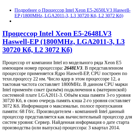
Подробнее
о Процессор Intel Xeon E5-2650LV3 Haswell-
EP (1800MHz, LGA2011-3, L3 30720 Кб, L2 3072 Кб)
Процессор Intel Xeon E5-2648LV3
Haswell-EP (1800MHz, LGA2011-3, L3
30720 Кб, L2 3072 Кб)
Процессор от компании Intel из модельного ряда Xeon E5
имеющим номер процессора:
2648LV3
. В представленном
процессоре применяется Ядро Haswell-EP, CPU построен по
техн.процессу 22 нм. Число ядер в этом процессоре 12, а
тактовая частота составляет 1800MHz. В данном CPU марки
Intel применён сокет (разъём) подключения к (материнской)
системной плате LGA2011-3. Объём кэша памяти 3-го уровня
30720 Кб, в свою очередь память кэша 2-го уровня составляет
3072 Кб. Информация о максимальн. полосе пропускания
памяти: 68 Гб/с. Производителем - компанией Intel данный
процессор представляется как вычислительный процессор для
систем уровня: Сервер. Найденная информация о дате старта
производства (или выпуска) процессора: 3 квартал 2014.