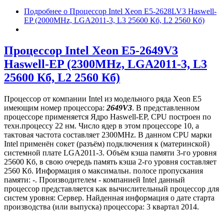
Подробнее
о Процессор Intel Xeon E5-2628LV3 Haswell-
EP (2000MHz, LGA2011-3, L3 25600 Кб, L2 2560 Кб)
Процессор Intel Xeon E5-2649V3
Haswell-EP (2300MHz, LGA2011-3, L3
25600 Кб, L2 2560 Кб)
Процессор от компании Intel из модельного ряда Xeon E5
имеющим номер процессора:
2649V3
. В представленном
процессоре применяется Ядро Haswell-EP, CPU построен по
техн.процессу 22 нм. Число ядер в этом процессоре 10, а
тактовая частота составляет 2300MHz. В данном CPU марки
Intel применён сокет (разъём) подключения к (материнской)
системной плате LGA2011-3. Объём кэша памяти 3-го уровня
25600 Кб, в свою очередь память кэша 2-го уровня составляет
2560 Кб. Информация о максимальн. полосе пропускания
памяти: -. Производителем - компанией Intel данный
процессор представляется как вычислительный процессор для
систем уровня: Сервер. Найденная информация о дате старта
производства (или выпуска) процессора: 3 квартал 2014.