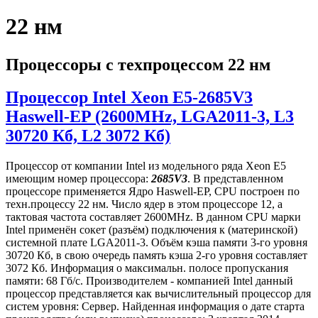
22 нм
Процессоры с техпроцессом 22 нм
Процессор Intel Xeon E5-2685V3
Haswell-EP (2600MHz, LGA2011-3, L3
30720 Кб, L2 3072 Кб)
Процессор от компании Intel из модельного ряда Xeon E5
имеющим номер процессора:
2685V3
. В представленном
процессоре применяется Ядро Haswell-EP, CPU построен по
техн.процессу 22 нм. Число ядер в этом процессоре 12, а
тактовая частота составляет 2600MHz. В данном CPU марки
Intel применён сокет (разъём) подключения к (материнской)
системной плате LGA2011-3. Объём кэша памяти 3-го уровня
30720 Кб, в свою очередь память кэша 2-го уровня составляет
3072 Кб. Информация о максимальн. полосе пропускания
памяти: 68 Гб/с. Производителем - компанией Intel данный
процессор представляется как вычислительный процессор для
систем уровня: Сервер. Найденная информация о дате старта