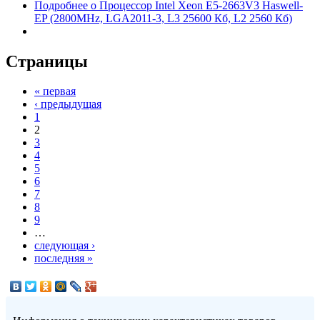
Подробнее
о Процессор Intel Xeon E5-2663V3 Haswell-
EP (2800MHz, LGA2011-3, L3 25600 Кб, L2 2560 Кб)
Страницы
« первая
‹ предыдущая
1
2
3
4
5
6
7
8
9
…
следующая ›
последняя »