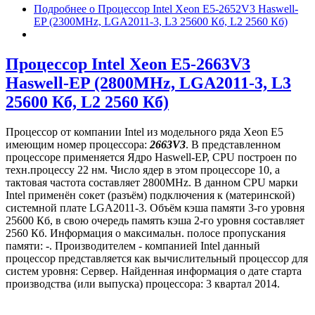
Подробнее
о Процессор Intel Xeon E5-2652V3 Haswell-
EP (2300MHz, LGA2011-3, L3 25600 Кб, L2 2560 Кб)
Процессор Intel Xeon E5-2663V3
Haswell-EP (2800MHz, LGA2011-3, L3
25600 Кб, L2 2560 Кб)
Процессор от компании Intel из модельного ряда Xeon E5
имеющим номер процессора:
2663V3
. В представленном
процессоре применяется Ядро Haswell-EP, CPU построен по
техн.процессу 22 нм. Число ядер в этом процессоре 10, а
тактовая частота составляет 2800MHz. В данном CPU марки
Intel применён сокет (разъём) подключения к (материнской)
системной плате LGA2011-3. Объём кэша памяти 3-го уровня
25600 Кб, в свою очередь память кэша 2-го уровня составляет
2560 Кб. Информация о максимальн. полосе пропускания
памяти: -. Производителем - компанией Intel данный
процессор представляется как вычислительный процессор для
систем уровня: Сервер. Найденная информация о дате старта
производства (или выпуска) процессора: 3 квартал 2014.