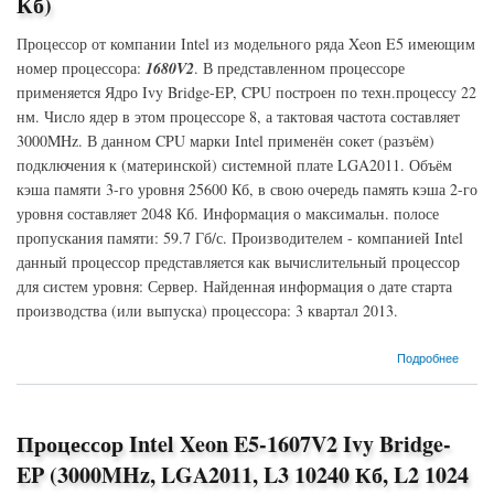
Кб)
Процессор от компании Intel из модельного ряда Xeon E5 имеющим
номер процессора:
1680V2
. В представленном процессоре
применяется Ядро Ivy Bridge-EP, CPU построен по техн.процессу 22
нм. Число ядер в этом процессоре 8, а тактовая частота составляет
3000MHz. В данном CPU марки Intel применён сокет (разъём)
подключения к (материнской) системной плате LGA2011. Объём
кэша памяти 3-го уровня 25600 Кб, в свою очередь память кэша 2-го
уровня составляет 2048 Кб. Информация о максимальн. полосе
пропускания памяти: 59.7 Гб/с. Производителем - компанией Intel
данный процессор представляется как вычислительный процессор
для систем уровня: Сервер. Найденная информация о дате старта
производства (или выпуска) процессора: 3 квартал 2013.
о Процессор Intel Xeon E5-1680V2 Ivy Bridge-EP (3000MHz, LGA2011, L3 25600 Кб, L2
Подробнее
2048 Кб)
Процессор Intel Xeon E5-1607V2 Ivy Bridge-
EP (3000MHz, LGA2011, L3 10240 Кб, L2 1024