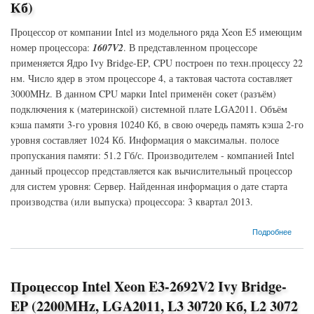
Кб)
Процессор от компании Intel из модельного ряда Xeon E5 имеющим
номер процессора:
1607V2
. В представленном процессоре
применяется Ядро Ivy Bridge-EP, CPU построен по техн.процессу 22
нм. Число ядер в этом процессоре 4, а тактовая частота составляет
3000MHz. В данном CPU марки Intel применён сокет (разъём)
подключения к (материнской) системной плате LGA2011. Объём
кэша памяти 3-го уровня 10240 Кб, в свою очередь память кэша 2-го
уровня составляет 1024 Кб. Информация о максимальн. полосе
пропускания памяти: 51.2 Гб/с. Производителем - компанией Intel
данный процессор представляется как вычислительный процессор
для систем уровня: Сервер. Найденная информация о дате старта
производства (или выпуска) процессора: 3 квартал 2013.
о Процессор Intel Xeon E5-1607V2 Ivy Bridge-EP (3000MHz, LGA2011, L3 10240 Кб, L2
Подробнее
1024 Кб)
Процессор Intel Xeon E3-2692V2 Ivy Bridge-
EP (2200MHz, LGA2011, L3 30720 Кб, L2 3072