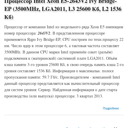
Процессор Intel Xeon E5-2643V2 Ivy Bridge-
EP (3500MHz, LGA2011, L3 25600 Кб, L2 1536
Кб)
Процессор от компании Intel из модельного ряда Xeon E5 имеющим
номер процессора:
2643V2
. В представленном процессоре
применяется Ядро Ivy Bridge-EP, CPU построен по техн.процессу 22
нм. Число ядер в этом процессоре 6, а тактовая частота составляет
3500MHz. В данном CPU марки Intel применён сокет (разъём)
подключения к (материнской) системной плате LGA2011. Объём
кэша памяти 3-го уровня 25600 Кб, в свою очередь память кэша 2-го
уровня составляет 1536 Кб. Информация о максимальн. полосе
пропускания памяти: 59.7 Гб/с. Производителем - компанией Intel
данный процессор представляется как вычислительный процессор
для систем уровня: Сервер. Найденная информация о дате старта
производства (или выпуска) процессора: 3 квартал 2013.
о Процессор Intel Xeon E5-2643V2 Ivy Bridge-EP (3500MHz, LGA2011, L3 25600 Кб, L2
Подробнее
1536 Кб)