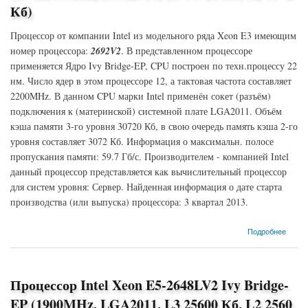
Кб)
Процессор от компании Intel из модельного ряда Xeon E3 имеющим
номер процессора:
2692V2
. В представленном процессоре
применяется Ядро Ivy Bridge-EP, CPU построен по техн.процессу 22
нм. Число ядер в этом процессоре 12, а тактовая частота составляет
2200MHz. В данном CPU марки Intel применён сокет (разъём)
подключения к (материнской) системной плате LGA2011. Объём
кэша памяти 3-го уровня 30720 Кб, в свою очередь память кэша 2-го
уровня составляет 3072 Кб. Информация о максимальн. полосе
пропускания памяти: 59.7 Гб/с. Производителем - компанией Intel
данный процессор представляется как вычислительный процессор
для систем уровня: Сервер. Найденная информация о дате старта
производства (или выпуска) процессора: 3 квартал 2013.
о Процессор Intel Xeon E3-2692V2 Ivy Bridge-EP (2200MHz, LGA2011, L3 30720 Кб, L2
Подробнее
3072 Кб)
Процессор Intel Xeon E5-2648LV2 Ivy Bridge-
EP (1900MHz, LGA2011, L3 25600 Кб, L2 2560