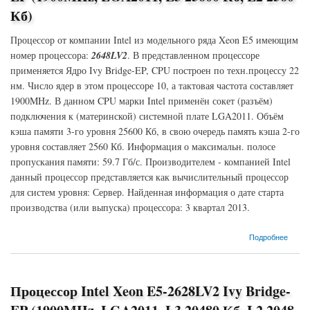
Кб)
Процессор от компании Intel из модельного ряда Xeon E5 имеющим
номер процессора:
2648LV2
. В представленном процессоре
применяется Ядро Ivy Bridge-EP, CPU построен по техн.процессу 22
нм. Число ядер в этом процессоре 10, а тактовая частота составляет
1900MHz. В данном CPU марки Intel применён сокет (разъём)
подключения к (материнской) системной плате LGA2011. Объём
кэша памяти 3-го уровня 25600 Кб, в свою очередь память кэша 2-го
уровня составляет 2560 Кб. Информация о максимальн. полосе
пропускания памяти: 59.7 Гб/с. Производителем - компанией Intel
данный процессор представляется как вычислительный процессор
для систем уровня: Сервер. Найденная информация о дате старта
производства (или выпуска) процессора: 3 квартал 2013.
о Процессор Intel Xeon E5-2648LV2 Ivy Bridge-EP (1900MHz, LGA2011, L3 25600 Кб, L2
Подробнее
2560 Кб)
Процессор Intel Xeon E5-2628LV2 Ivy Bridge-