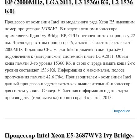
EP (2000MHz, LGA2011, L3 15360 Кб, L2 1536
Кб)
Процессор от компании Intel из модельного ряда Xeon E5 имеющим
номер процессора:
2618LV2
. В представленном процессоре
применяется Ядро Ivy Bridge-EP, CPU построен по техн.процессу 22
нм. Число ядер в этом процессоре 6, а тактовая частота составляет
2000MHz. В данном CPU марки Intel применён сокет (разъём)
подключения к (материнской) системной плате LGA2011. Объём
кэша памяти 3-го уровня 15360 Кб, в свою очередь память кэша 2-го
уровня составляет 1536 Кб. Информация о максимальн. полосе
пропускания памяти: 42.6 Гб/с. Производителем - компанией Intel
данный процессор представляется как вычислительный процессор
для систем уровня: Сервер. Найденная информация о дате старта
производства (или выпуска) процессора: 3 квартал 2013.
о Процессор Intel Xeon E5-2618LV2 Ivy Bridge-EP (2000MHz, LGA2011, L3 15360 Кб, L2
Подробнее
1536 Кб)
Процессор Intel Xeon E5-2687WV2 Ivy Bridge-