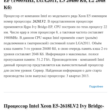
EP (1900MHz, LGA2011, L3 20480 Кб, L2 2048
Кб)
Процессор от компании Intel из модельного ряда Xeon E5 имеющим
номер процессора:
2628LV2
. В представленном процессоре
применяется Ядро Ivy Bridge-EP, CPU построен по техн.процессу 22
нм. Число ядер в этом процессоре 8, а тактовая частота составляет
1900MHz. В данном CPU марки Intel применён сокет (разъём)
подключения к (материнской) системной плате LGA2011. Объём
кэша памяти 3-го уровня 20480 Кб, в свою очередь память кэша 2-го
уровня составляет 2048 Кб. Информация о максимальн. полосе
пропускания памяти: 51.2 Гб/с. Производителем - компанией Intel
данный процессор представляется как вычислительный процессор
для систем уровня: Сервер. Найденная информация о дате старта
производства (или выпуска) процессора: 3 квартал 2013.
о Процессор Intel Xeon E5-2628LV2 Ivy Bridge-EP (1900MHz, LGA2011, L3 20480 Кб, L2
Подробнее
2048 Кб)
Процессор Intel Xeon E5-2618LV2 Ivy Bridge-