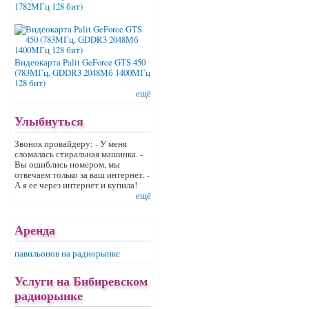
1782МГц 128 бит)
Видеокарта Palit GeForce GTS 450
(783МГц, GDDR3 2048Мб 1400МГц
128 бит)
ещё
Улыбнуться
Звонок провайдеру: - У меня
сломалась стиральная машинка. -
Вы ошиблись номером, мы
отвечаем только за ваш интернет. -
А я ее через интернет и купила!
ещё
Аренда
павильонов на радиорынке
Услуги на Бибиревском
радиорынке