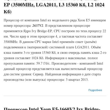
EP (3500MHz, LGA2011, L3 15360 Кб, L2 1024
Кб)
Процессор от компании Intel из модельного ряда Xeon E5 имеющим
номер процессора:
2637V2
. В представленном процессоре
применяется Ядро Ivy Bridge-EP, CPU построен по техн.процессу 22
нм. Число ядер в этом процессоре 4, а тактовая частота составляет
3500MHz. В данном CPU марки Intel применён сокет (разъём)
подключения к (материнской) системной плате LGA2011. Объём
кэша памяти 3-го уровня 15360 Кб, в свою очередь память кэша 2-го
уровня составляет 1024 Кб. Информация о максимальн. полосе
пропускания памяти: 59.7 Гб/с. Производителем - компанией Intel
данный процессор представляется как вычислительный процессор
для систем уровня: Сервер. Найденная информация о дате старта
производства (или выпуска) процессора: 3 квартал 2013.
о Процессор Intel Xeon E5-2637V2 Ivy Bridge-EP (3500MHz, LGA2011, L3 15360 Кб, L2
Подробнее
1024 Кб)
Процессор Intel Xeon E5-1660V2 Ivy Bridge-