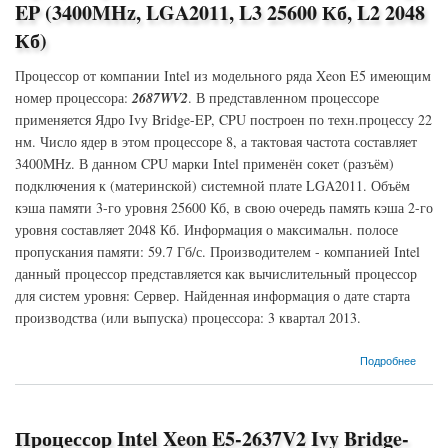
EP (3400MHz, LGA2011, L3 25600 Кб, L2 2048
Кб)
Процессор от компании Intel из модельного ряда Xeon E5 имеющим
номер процессора:
2687WV2
. В представленном процессоре
применяется Ядро Ivy Bridge-EP, CPU построен по техн.процессу 22
нм. Число ядер в этом процессоре 8, а тактовая частота составляет
3400MHz. В данном CPU марки Intel применён сокет (разъём)
подключения к (материнской) системной плате LGA2011. Объём
кэша памяти 3-го уровня 25600 Кб, в свою очередь память кэша 2-го
уровня составляет 2048 Кб. Информация о максимальн. полосе
пропускания памяти: 59.7 Гб/с. Производителем - компанией Intel
данный процессор представляется как вычислительный процессор
для систем уровня: Сервер. Найденная информация о дате старта
производства (или выпуска) процессора: 3 квартал 2013.
о Процессор Intel Xeon E5-2687WV2 Ivy Bridge-EP (3400MHz, LGA2011, L3 25600 Кб,
Подробнее
L2 2048 Кб)
Процессор Intel Xeon E5-2637V2 Ivy Bridge-