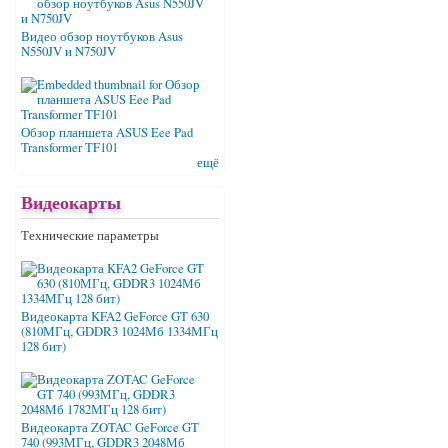
Видео обзор ноутбуков Asus
N550JV и N750JV
Обзор планшета ASUS Eee Pad
Transformer TF101
ещё
Видеокарты
Технические параметры
Видеокарта KFA2 GeForce GT 630
(810МГц, GDDR3 1024Мб 1334МГц
128 бит)
Видеокарта ZOTAC GeForce GT
740 (993МГц, GDDR3 2048Мб