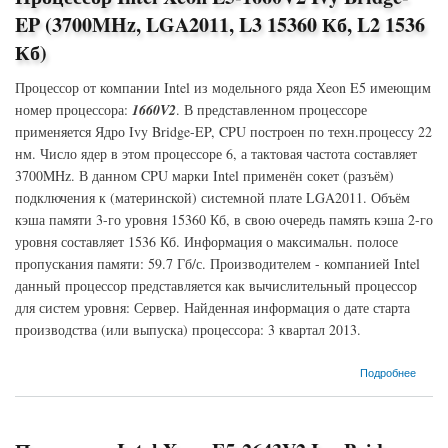
EP (3700MHz, LGA2011, L3 15360 Кб, L2 1536
Кб)
Процессор от компании Intel из модельного ряда Xeon E5 имеющим
номер процессора:
1660V2
. В представленном процессоре
применяется Ядро Ivy Bridge-EP, CPU построен по техн.процессу 22
нм. Число ядер в этом процессоре 6, а тактовая частота составляет
3700MHz. В данном CPU марки Intel применён сокет (разъём)
подключения к (материнской) системной плате LGA2011. Объём
кэша памяти 3-го уровня 15360 Кб, в свою очередь память кэша 2-го
уровня составляет 1536 Кб. Информация о максимальн. полосе
пропускания памяти: 59.7 Гб/с. Производителем - компанией Intel
данный процессор представляется как вычислительный процессор
для систем уровня: Сервер. Найденная информация о дате старта
производства (или выпуска) процессора: 3 квартал 2013.
о Процессор Intel Xeon E5-1660V2 Ivy Bridge-EP (3700MHz, LGA2011, L3 15360 Кб, L2
Подробнее
1536 Кб)