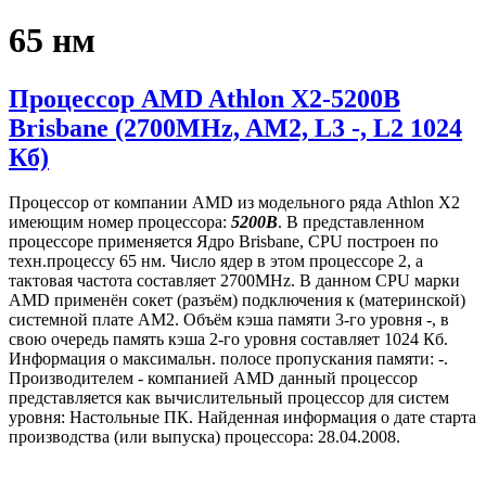
65 нм
Процессор AMD Athlon X2-5200B
Brisbane (2700MHz, AM2, L3 -, L2 1024
Кб)
Процессор от компании AMD из модельного ряда Athlon X2
имеющим номер процессора:
5200B
. В представленном
процессоре применяется Ядро Brisbane, CPU построен по
техн.процессу 65 нм. Число ядер в этом процессоре 2, а
тактовая частота составляет 2700MHz. В данном CPU марки
AMD применён сокет (разъём) подключения к (материнской)
системной плате AM2. Объём кэша памяти 3-го уровня -, в
свою очередь память кэша 2-го уровня составляет 1024 Кб.
Информация о максимальн. полосе пропускания памяти: -.
Производителем - компанией AMD данный процессор
представляется как вычислительный процессор для систем
уровня: Настольные ПК. Найденная информация о дате старта
производства (или выпуска) процессора: 28.04.2008.