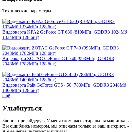
Технические параметры
Видеокарта KFA2 GeForce GT 630 (810МГц, GDDR3 1024Мб
1334МГц 128 бит)
Видеокарта ZOTAC GeForce GT 740 (993МГц, GDDR3
2048Мб 1782МГц 128 бит)
Видеокарта Palit GeForce GTS 450 (783МГц, GDDR3 2048Мб
1400МГц 128 бит)
ещё
Улыбнуться
Звонок провайдеру: - У меня сломалась стиральная машинка. -
Вы ошиблись номером, мы отвечаем только за ваш интернет. -
А я ее через интернет и купила!