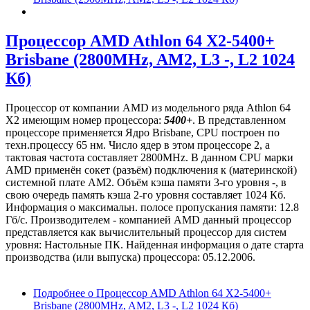
Процессор AMD Athlon 64 X2-5400+
Brisbane (2800MHz, AM2, L3 -, L2 1024
Кб)
Процессор от компании AMD из модельного ряда Athlon 64
X2 имеющим номер процессора:
5400+
. В представленном
процессоре применяется Ядро Brisbane, CPU построен по
техн.процессу 65 нм. Число ядер в этом процессоре 2, а
тактовая частота составляет 2800MHz. В данном CPU марки
AMD применён сокет (разъём) подключения к (материнской)
системной плате AM2. Объём кэша памяти 3-го уровня -, в
свою очередь память кэша 2-го уровня составляет 1024 Кб.
Информация о максимальн. полосе пропускания памяти: 12.8
Гб/с. Производителем - компанией AMD данный процессор
представляется как вычислительный процессор для систем
уровня: Настольные ПК. Найденная информация о дате старта
производства (или выпуска) процессора: 05.12.2006.
Подробнее
о Процессор AMD Athlon 64 X2-5400+
Brisbane (2800MHz, AM2, L3 -, L2 1024 Кб)