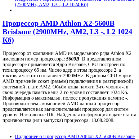
(2500MHz, AM2, L3 -, L2 1024 Кб)
Процессор AMD Athlon X2-5600B
Brisbane (2900MHz, AM2, L3 -, L2 1024
Кб)
Процессор от компании AMD из модельного ряда Athlon X2
имеющим номер процессора:
5600B
. В представленном
процессоре применяется Ядро Brisbane, CPU построен по
техн.процессу 65 нм. Число ядер в этом процессоре 2, а
тактовая частота составляет 2900MHz. В данном CPU марки
AMD применён сокет (разъём) подключения к (материнской)
системной плате AM2. Объём кэша памяти 3-го уровня -, в
свою очередь память кэша 2-го уровня составляет 1024 Кб.
Информация о максимальн. полосе пропускания памяти: -.
Производителем - компанией AMD данный процессор
представляется как вычислительный процессор для систем
уровня: Настольные ПК. Найденная информация о дате старта
производства (или выпуска) процессора: 18.08.2008.
Подробнее
о Процессор AMD Athlon X2-5600B Brisbane