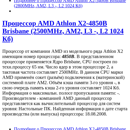
Подробнее
о Процессор AMD Athlon X2-5400B Brisbane
(2800MHz, AM2, L3 -, L2 1024 Кб)
Процессор AMD Athlon X2-4850B
Brisbane (2500MHz, AM2, L3 -, L2 1024
Кб)
Процессор от компании AMD из модельного ряда Athlon X2
имеющим номер процессора:
4850B
. В представленном
процессоре применяется Ядро Brisbane, CPU построен по
техн.процессу 65 нм. Число ядер в этом процессоре 2, а
тактовая частота составляет 2500MHz. В данном CPU марки
AMD применён сокет (разъём) подключения к (материнской)
системной плате AM2. Объём кэша памяти 3-го уровня -, в
свою очередь память кэша 2-го уровня составляет 1024 Кб.
Информация о максимальн. полосе пропускания памяти: -.
Производителем - компанией AMD данный процессор
представляется как вычислительный процессор для систем
уровня: Настольные ПК. Найденная информация о дате старта
производства (или выпуска) процессора: 18.08.2008.
Подробнее
о Процессор AMD Athlon X2-4850B Brisbane