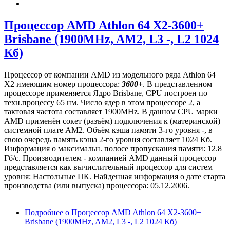
Процессор AMD Athlon 64 X2-3600+
Brisbane (1900MHz, AM2, L3 -, L2 1024
Кб)
Процессор от компании AMD из модельного ряда Athlon 64
X2 имеющим номер процессора:
3600+
. В представленном
процессоре применяется Ядро Brisbane, CPU построен по
техн.процессу 65 нм. Число ядер в этом процессоре 2, а
тактовая частота составляет 1900MHz. В данном CPU марки
AMD применён сокет (разъём) подключения к (материнской)
системной плате AM2. Объём кэша памяти 3-го уровня -, в
свою очередь память кэша 2-го уровня составляет 1024 Кб.
Информация о максимальн. полосе пропускания памяти: 12.8
Гб/с. Производителем - компанией AMD данный процессор
представляется как вычислительный процессор для систем
уровня: Настольные ПК. Найденная информация о дате старта
производства (или выпуска) процессора: 05.12.2006.
Подробнее
о Процессор AMD Athlon 64 X2-3600+
Brisbane (1900MHz, AM2, L3 -, L2 1024 Кб)