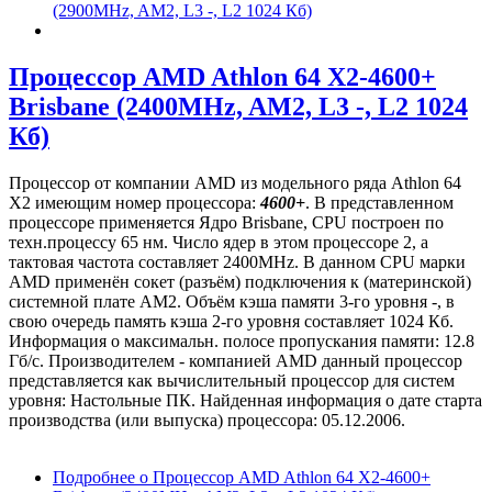
(2900MHz, AM2, L3 -, L2 1024 Кб)
Процессор AMD Athlon 64 X2-4600+
Brisbane (2400MHz, AM2, L3 -, L2 1024
Кб)
Процессор от компании AMD из модельного ряда Athlon 64
X2 имеющим номер процессора:
4600+
. В представленном
процессоре применяется Ядро Brisbane, CPU построен по
техн.процессу 65 нм. Число ядер в этом процессоре 2, а
тактовая частота составляет 2400MHz. В данном CPU марки
AMD применён сокет (разъём) подключения к (материнской)
системной плате AM2. Объём кэша памяти 3-го уровня -, в
свою очередь память кэша 2-го уровня составляет 1024 Кб.
Информация о максимальн. полосе пропускания памяти: 12.8
Гб/с. Производителем - компанией AMD данный процессор
представляется как вычислительный процессор для систем
уровня: Настольные ПК. Найденная информация о дате старта
производства (или выпуска) процессора: 05.12.2006.
Подробнее
о Процессор AMD Athlon 64 X2-4600+