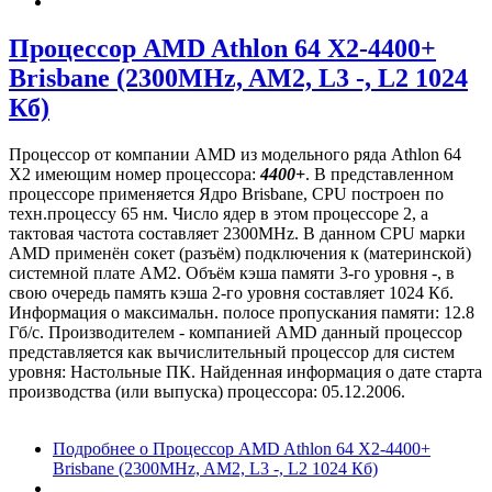
Процессор AMD Athlon 64 X2-4400+
Brisbane (2300MHz, AM2, L3 -, L2 1024
Кб)
Процессор от компании AMD из модельного ряда Athlon 64
X2 имеющим номер процессора:
4400+
. В представленном
процессоре применяется Ядро Brisbane, CPU построен по
техн.процессу 65 нм. Число ядер в этом процессоре 2, а
тактовая частота составляет 2300MHz. В данном CPU марки
AMD применён сокет (разъём) подключения к (материнской)
системной плате AM2. Объём кэша памяти 3-го уровня -, в
свою очередь память кэша 2-го уровня составляет 1024 Кб.
Информация о максимальн. полосе пропускания памяти: 12.8
Гб/с. Производителем - компанией AMD данный процессор
представляется как вычислительный процессор для систем
уровня: Настольные ПК. Найденная информация о дате старта
производства (или выпуска) процессора: 05.12.2006.
Подробнее
о Процессор AMD Athlon 64 X2-4400+
Brisbane (2300MHz, AM2, L3 -, L2 1024 Кб)