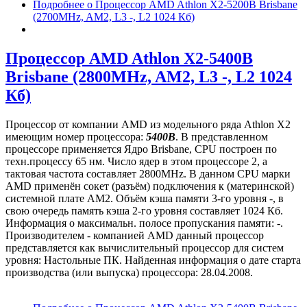
Подробнее
о Процессор AMD Athlon X2-5200B Brisbane
(2700MHz, AM2, L3 -, L2 1024 Кб)
Процессор AMD Athlon X2-5400B
Brisbane (2800MHz, AM2, L3 -, L2 1024
Кб)
Процессор от компании AMD из модельного ряда Athlon X2
имеющим номер процессора:
5400B
. В представленном
процессоре применяется Ядро Brisbane, CPU построен по
техн.процессу 65 нм. Число ядер в этом процессоре 2, а
тактовая частота составляет 2800MHz. В данном CPU марки
AMD применён сокет (разъём) подключения к (материнской)
системной плате AM2. Объём кэша памяти 3-го уровня -, в
свою очередь память кэша 2-го уровня составляет 1024 Кб.
Информация о максимальн. полосе пропускания памяти: -.
Производителем - компанией AMD данный процессор
представляется как вычислительный процессор для систем
уровня: Настольные ПК. Найденная информация о дате старта
производства (или выпуска) процессора: 28.04.2008.