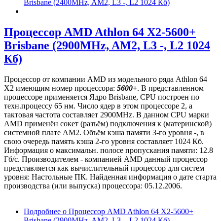
Brisbane (2400MHz, AM2, L3 -, L2 1024 Кб)
Процессор AMD Athlon 64 X2-5600+
Brisbane (2900MHz, AM2, L3 -, L2 1024
Кб)
Процессор от компании AMD из модельного ряда Athlon 64
X2 имеющим номер процессора:
5600+
. В представленном
процессоре применяется Ядро Brisbane, CPU построен по
техн.процессу 65 нм. Число ядер в этом процессоре 2, а
тактовая частота составляет 2900MHz. В данном CPU марки
AMD применён сокет (разъём) подключения к (материнской)
системной плате AM2. Объём кэша памяти 3-го уровня -, в
свою очередь память кэша 2-го уровня составляет 1024 Кб.
Информация о максимальн. полосе пропускания памяти: 12.8
Гб/с. Производителем - компанией AMD данный процессор
представляется как вычислительный процессор для систем
уровня: Настольные ПК. Найденная информация о дате старта
производства (или выпуска) процессора: 05.12.2006.
Подробнее
о Процессор AMD Athlon 64 X2-5600+
Brisbane (2900MHz, AM2, L3 -, L2 1024 Кб)