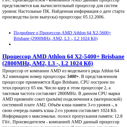
представляется как вычислительный процессор для систем
уровня: Настольные ПК. Найденная информация о дате старта
производства (или выпуска) процессора: 05.12.2006.
Подробнее
о Процессор AMD Athlon 64 X2-5600+
Brisbane (2900MHz, AM2, L3 -, L2 1024 Кб)
Процессор AMD Athlon 64 X2-5400+ Brisbane
(2800MHz, AM2, L3 -, L2 1024 Кб)
Процессор от компании AMD из модельного ряда Athlon 64
X2 имеющим номер процессора:
5400+
. В представленном
процессоре применяется Ядро Brisbane, CPU построен по
техн.процессу 65 нм. Число ядер в этом процессоре 2, а
тактовая частота составляет 2800MHz. В данном CPU марки
AMD применён сокет (разъём) подключения к (материнской)
системной плате AM2. Объём кэша памяти 3-го уровня -, в
свою очередь память кэша 2-го уровня составляет 1024 Кб.
Информация о максимальн. полосе пропускания памяти: 12.8
Гб/с. Производителем - компанией AMD данный процессор