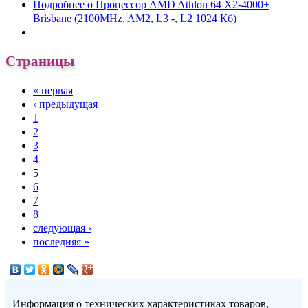
Подробнее
о Процессор AMD Athlon 64 X2-4000+
Brisbane (2100MHz, AM2, L3 -, L2 1024 Кб)
Страницы
« первая
‹ предыдущая
1
2
3
4
5
6
7
8
следующая ›
последняя »
Информация о технических характеристиках товаров,