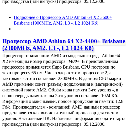
производства (или выпуска) процессора: 05.12.2006.
Подробнее
о Процессор AMD Athlon 64 X2-3600+
Brisbane (1900MHz, AM2, L3 -, L2 1024 Кб)
Процессор AMD Athlon 64 X2-4400+ Brisbane
(2300MHz, AM2, L3 -, L2 1024 Кб)
Процессор от компании AMD из модельного ряда Athlon 64
X2 имеющим номер процессора:
4400+
. В представленном
процессоре применяется Ядро Brisbane, CPU построен по
техн.процессу 65 нм. Число ядер в этом процессоре 2, а
тактовая частота составляет 2300MHz. В данном CPU марки
AMD применён сокет (разъём) подключения к (материнской)
системной плате AM2. Объём кэша памяти 3-го уровня -, в
свою очередь память кэша 2-го уровня составляет 1024 Кб.
Информация о максимальн. полосе пропускания памяти: 12.8
Гб/с. Производителем - компанией AMD данный процессор
представляется как вычислительный процессор для систем
уровня: Настольные ПК. Найденная информация о дате старта
производства (или выпуска) процессора: 05.12.2006.