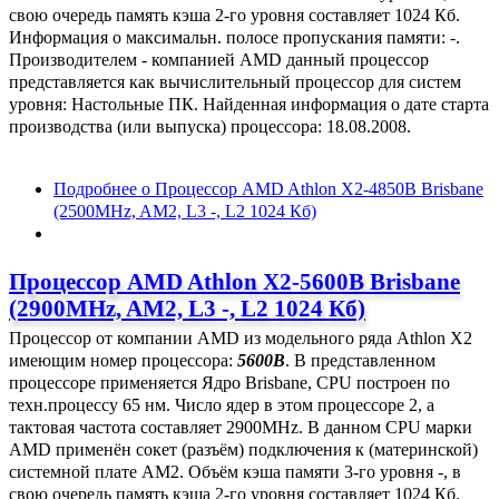
свою очередь память кэша 2-го уровня составляет 1024 Кб.
Информация о максимальн. полосе пропускания памяти: -.
Производителем - компанией AMD данный процессор
представляется как вычислительный процессор для систем
уровня: Настольные ПК. Найденная информация о дате старта
производства (или выпуска) процессора: 18.08.2008.
Подробнее
о Процессор AMD Athlon X2-4850B Brisbane
(2500MHz, AM2, L3 -, L2 1024 Кб)
Процессор AMD Athlon X2-5600B Brisbane
(2900MHz, AM2, L3 -, L2 1024 Кб)
Процессор от компании AMD из модельного ряда Athlon X2
имеющим номер процессора:
5600B
. В представленном
процессоре применяется Ядро Brisbane, CPU построен по
техн.процессу 65 нм. Число ядер в этом процессоре 2, а
тактовая частота составляет 2900MHz. В данном CPU марки
AMD применён сокет (разъём) подключения к (материнской)
системной плате AM2. Объём кэша памяти 3-го уровня -, в
свою очередь память кэша 2-го уровня составляет 1024 Кб.