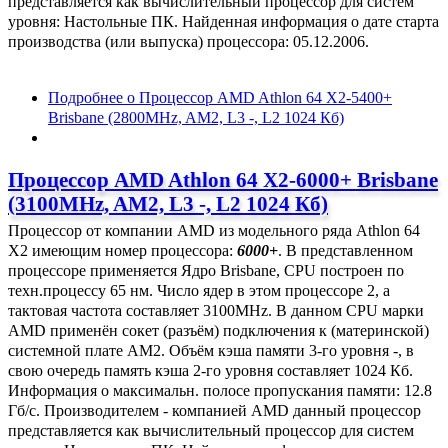
представляется как вычислительный процессор для систем
уровня: Настольные ПК. Найденная информация о дате старта
производства (или выпуска) процессора: 05.12.2006.
Подробнее
о Процессор AMD Athlon 64 X2-5400+
Brisbane (2800MHz, AM2, L3 -, L2 1024 Кб)
Процессор AMD Athlon 64 X2-6000+ Brisbane
(3100MHz, AM2, L3 -, L2 1024 Кб)
Процессор от компании AMD из модельного ряда Athlon 64
X2 имеющим номер процессора:
6000+
. В представленном
процессоре применяется Ядро Brisbane, CPU построен по
техн.процессу 65 нм. Число ядер в этом процессоре 2, а
тактовая частота составляет 3100MHz. В данном CPU марки
AMD применён сокет (разъём) подключения к (материнской)
системной плате AM2. Объём кэша памяти 3-го уровня -, в
свою очередь память кэша 2-го уровня составляет 1024 Кб.
Информация о максимальн. полосе пропускания памяти: 12.8
Гб/с. Производителем - компанией AMD данный процессор
представляется как вычислительный процессор для систем