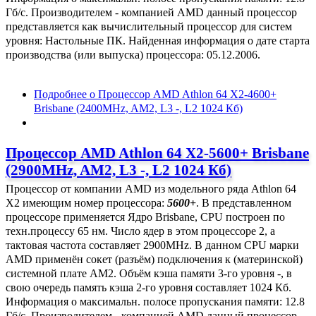
Гб/с. Производителем - компанией AMD данный процессор
представляется как вычислительный процессор для систем
уровня: Настольные ПК. Найденная информация о дате старта
производства (или выпуска) процессора: 05.12.2006.
Подробнее
о Процессор AMD Athlon 64 X2-4600+
Brisbane (2400MHz, AM2, L3 -, L2 1024 Кб)
Процессор AMD Athlon 64 X2-5600+ Brisbane
(2900MHz, AM2, L3 -, L2 1024 Кб)
Процессор от компании AMD из модельного ряда Athlon 64
X2 имеющим номер процессора:
5600+
. В представленном
процессоре применяется Ядро Brisbane, CPU построен по
техн.процессу 65 нм. Число ядер в этом процессоре 2, а
тактовая частота составляет 2900MHz. В данном CPU марки
AMD применён сокет (разъём) подключения к (материнской)
системной плате AM2. Объём кэша памяти 3-го уровня -, в
свою очередь память кэша 2-го уровня составляет 1024 Кб.
Информация о максимальн. полосе пропускания памяти: 12.8
Гб/с. Производителем - компанией AMD данный процессор