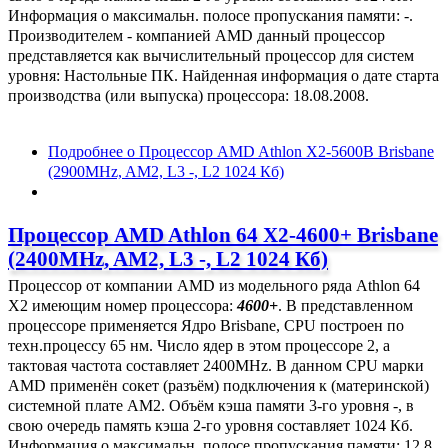
Информация о максимальн. полосе пропускания памяти: -.
Производителем - компанией AMD данный процессор
представляется как вычислительный процессор для систем
уровня: Настольные ПК. Найденная информация о дате старта
производства (или выпуска) процессора: 18.08.2008.
Подробнее
о Процессор AMD Athlon X2-5600B Brisbane
(2900MHz, AM2, L3 -, L2 1024 Кб)
Процессор AMD Athlon 64 X2-4600+ Brisbane
(2400MHz, AM2, L3 -, L2 1024 Кб)
Процессор от компании AMD из модельного ряда Athlon 64
X2 имеющим номер процессора:
4600+
. В представленном
процессоре применяется Ядро Brisbane, CPU построен по
техн.процессу 65 нм. Число ядер в этом процессоре 2, а
тактовая частота составляет 2400MHz. В данном CPU марки
AMD применён сокет (разъём) подключения к (материнской)
системной плате AM2. Объём кэша памяти 3-го уровня -, в
свою очередь память кэша 2-го уровня составляет 1024 Кб.
Информация о максимальн. полосе пропускания памяти: 12.8