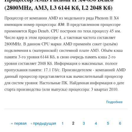
(2800MHz, AM3, L3 6144 Кб, L2 2048 Кб)
Процессор от компании AMD из модельного ряда Phenom II X4
имеющим номер процессора:
830
. В представленном процессоре
применяется Ядро Deneb, CPU построен по техн.процессу 45 нм.
Число ядер в этом процессоре 4, а тактовая частота составляет
2800MHz. В данном CPU марки AMD применён сокет (разъём)
подключения к (материнской) системной плате AM3. Объём кэша
памяти 3-го уровня 6144 Кб, в свою очередь память кэша 2-го
уровня составляет 2048 Кб. Информация о максимальн. полосе
пропускания памяти: 17.1 Гб/с. Производителем - компанией AMD
данный процессор представляется как вычислительный процессор
для систем уровня: Настольные ПК. Найденная информация о дате
старта производства (или выпуска) процессора: 3 квартал 2010.
о Процессор AMD Phenom II X4-830 Deneb (2800MHz, AM3, L3 6144 Кб, L2 2048 Кб)
Подробнее
« первая
‹ предыдущая
1
2
3
4
5
6
Страницы