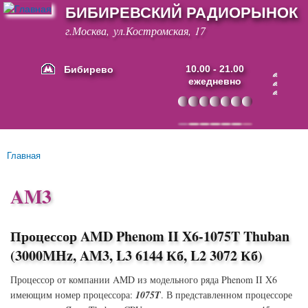
БИБИРЕВСКИЙ РАДИОРЫНОК
Перейти к
основному
г.Москва, ул.Костромская, 17
содержанию
Бибирево
10.00 - 21.00
ежедневно
Основные ссылки
Главная
Вы здесь
AM3
Процессор AMD Phenom II X6-1075T Thuban
(3000MHz, AM3, L3 6144 Кб, L2 3072 Кб)
Процессор от компании AMD из модельного ряда Phenom II X6
имеющим номер процессора:
1075T
. В представленном процессоре