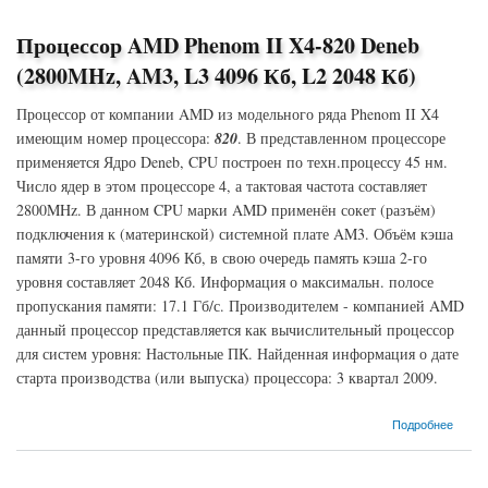
Процессор AMD Phenom II X4-820 Deneb
(2800MHz, AM3, L3 4096 Кб, L2 2048 Кб)
Процессор от компании AMD из модельного ряда Phenom II X4
имеющим номер процессора:
820
. В представленном процессоре
применяется Ядро Deneb, CPU построен по техн.процессу 45 нм.
Число ядер в этом процессоре 4, а тактовая частота составляет
2800MHz. В данном CPU марки AMD применён сокет (разъём)
подключения к (материнской) системной плате AM3. Объём кэша
памяти 3-го уровня 4096 Кб, в свою очередь память кэша 2-го
уровня составляет 2048 Кб. Информация о максимальн. полосе
пропускания памяти: 17.1 Гб/с. Производителем - компанией AMD
данный процессор представляется как вычислительный процессор
для систем уровня: Настольные ПК. Найденная информация о дате
старта производства (или выпуска) процессора: 3 квартал 2009.
о Процессор AMD Phenom II X4-820 Deneb (2800MHz, AM3, L3 4096 Кб, L2 2048 Кб)
Подробнее