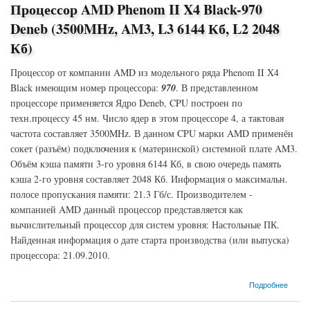
Процессор AMD Phenom II X4 Black-970
Deneb (3500MHz, AM3, L3 6144 Кб, L2 2048
Кб)
Процессор от компании AMD из модельного ряда Phenom II X4
Black имеющим номер процессора:
970
. В представленном
процессоре применяется Ядро Deneb, CPU построен по
техн.процессу 45 нм. Число ядер в этом процессоре 4, а тактовая
частота составляет 3500MHz. В данном CPU марки AMD применён
сокет (разъём) подключения к (материнской) системной плате AM3.
Объём кэша памяти 3-го уровня 6144 Кб, в свою очередь память
кэша 2-го уровня составляет 2048 Кб. Информация о максимальн.
полосе пропускания памяти: 21.3 Гб/с. Производителем -
компанией AMD данный процессор представляется как
вычислительный процессор для систем уровня: Настольные ПК.
Найденная информация о дате старта производства (или выпуска)
процессора: 21.09.2010.
о Процессор AMD Phenom II X4 Black-970 Deneb (3500MHz, AM3, L3 6144 Кб, L2 2048
Подробнее
Кб)