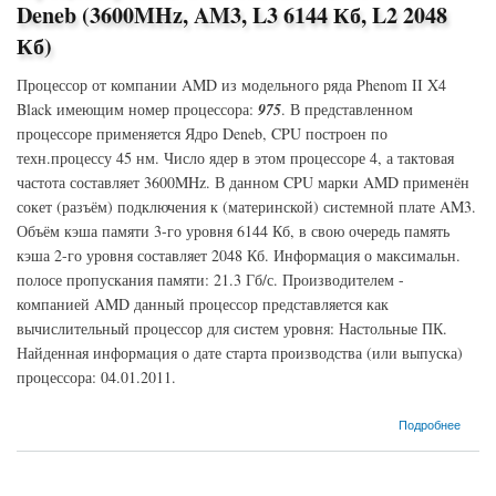
Deneb (3600MHz, AM3, L3 6144 Кб, L2 2048
Кб)
Процессор от компании AMD из модельного ряда Phenom II X4
Black имеющим номер процессора:
975
. В представленном
процессоре применяется Ядро Deneb, CPU построен по
техн.процессу 45 нм. Число ядер в этом процессоре 4, а тактовая
частота составляет 3600MHz. В данном CPU марки AMD применён
сокет (разъём) подключения к (материнской) системной плате AM3.
Объём кэша памяти 3-го уровня 6144 Кб, в свою очередь память
кэша 2-го уровня составляет 2048 Кб. Информация о максимальн.
полосе пропускания памяти: 21.3 Гб/с. Производителем -
компанией AMD данный процессор представляется как
вычислительный процессор для систем уровня: Настольные ПК.
Найденная информация о дате старта производства (или выпуска)
процессора: 04.01.2011.
о Процессор AMD Phenom II X4 Black-975 Deneb (3600MHz, AM3, L3 6144 Кб, L2 2048
Подробнее
Кб)