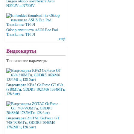
Видео обзор ноутбуков Asus
N550JV и N750JV
Обзор планшета ASUS Eee Pad
Transformer TF101
ещё
Видеокарты
Технические параметры
Видеокарта KFA2 GeForce GT 630
(810МГц, GDDR3 1024Мб 1334МГц
128 бит)
Видеокарта ZOTAC GeForce GT
740 (993МГц, GDDR3 2048Мб
1782МГц 128 бит)