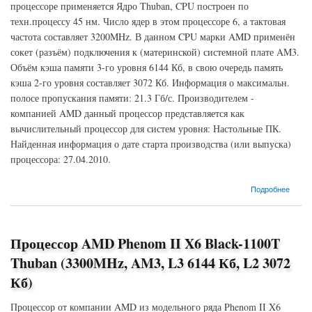
процессоре применяется Ядро Thuban, CPU построен по
техн.процессу 45 нм. Число ядер в этом процессоре 6, а тактовая
частота составляет 3200MHz. В данном CPU марки AMD применён
сокет (разъём) подключения к (материнской) системной плате AM3.
Объём кэша памяти 3-го уровня 6144 Кб, в свою очередь память
кэша 2-го уровня составляет 3072 Кб. Информация о максимальн.
полосе пропускания памяти: 21.3 Гб/с. Производителем -
компанией AMD данный процессор представляется как
вычислительный процессор для систем уровня: Настольные ПК.
Найденная информация о дате старта производства (или выпуска)
процессора: 27.04.2010.
о Процессор AMD Phenom II X6 Black-1090T Thuban (3200MHz, AM3, L3 6144 Кб, L2
Подробнее
3072 Кб)
Процессор AMD Phenom II X6 Black-1100T
Thuban (3300MHz, AM3, L3 6144 Кб, L2 3072
Кб)
Процессор от компании AMD из модельного ряда Phenom II X6