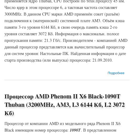
применяется Ядро Thuban, CPU построен по техн.процессу 45 нм.
Число ядер в этом процессоре 6, а тактовая частота составляет
3000MHz. В данном CPU марки AMD применён сокет (разъём)
подключения к (материнской) системной плате AM3. Объём кэша
памяти 3-го уровня 6144 Кб, в свою очередь память кэша 2-го
уровня составляет 3072 Кб. Информация о максимальн. полосе
пропускания памяти: 21.3 Гб/с. Производителем - компанией AMD
данный процессор представляется как вычислительный процессор
для систем уровня: Настольные ПК. Найденная информация о дате
старта производства (или выпуска) процессора: 21.09.2010.
о Процессор AMD Phenom II X6-1075T Thuban (3000MHz, AM3, L3 6144 Кб, L2 3072
Подробнее
Кб)
Процессор AMD Phenom II X6 Black-1090T
Thuban (3200MHz, AM3, L3 6144 Кб, L2 3072
Кб)
Процессор от компании AMD из модельного ряда Phenom II X6
Black имеющим номер процессора:
1090T
. В представленном