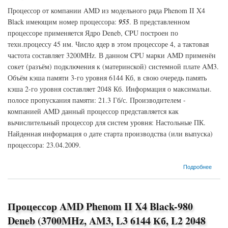
Процессор от компании AMD из модельного ряда Phenom II X4
Black имеющим номер процессора:
955
. В представленном
процессоре применяется Ядро Deneb, CPU построен по
техн.процессу 45 нм. Число ядер в этом процессоре 4, а тактовая
частота составляет 3200MHz. В данном CPU марки AMD применён
сокет (разъём) подключения к (материнской) системной плате AM3.
Объём кэша памяти 3-го уровня 6144 Кб, в свою очередь память
кэша 2-го уровня составляет 2048 Кб. Информация о максимальн.
полосе пропускания памяти: 21.3 Гб/с. Производителем -
компанией AMD данный процессор представляется как
вычислительный процессор для систем уровня: Настольные ПК.
Найденная информация о дате старта производства (или выпуска)
процессора: 23.04.2009.
о Процессор AMD Phenom II X4 Black-955 Deneb (3200MHz, AM3, L3 6144 Кб, L2 2048
Подробнее
Кб)
Процессор AMD Phenom II X4 Black-980
Deneb (3700MHz, AM3, L3 6144 Кб, L2 2048