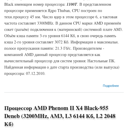
Black имеющим номер процессора:
1100T
. В представленном
процессоре применяется Ядро Thuban, CPU построен по
техн.процессу 45 нм. Число ядер в этом процессоре 6, а тактовая
частота составляет 3300MHz. В данном CPU марки AMD применён
сокет (разъём) подключения к (материнской) системной плате AM3.
Объём кэша памяти 3-го уровня 6144 Кб, в свою очередь память
кэша 2-го уровня составляет 3072 Кб. Информация о максимальн.
полосе пропускания памяти: 21.3 Гб/с. Производителем -
компанией AMD данный процессор представляется как
вычислительный процессор для систем уровня: Настольные ПК.
Найденная информация о дате старта производства (или выпуска)
процессора: 07.12.2010.
о Процессор AMD Phenom II X6 Black-1100T Thuban (3300MHz, AM3, L3 6144 Кб, L2
Подробнее
3072 Кб)
Процессор AMD Phenom II X4 Black-955
Deneb (3200MHz, AM3, L3 6144 Кб, L2 2048
Кб)