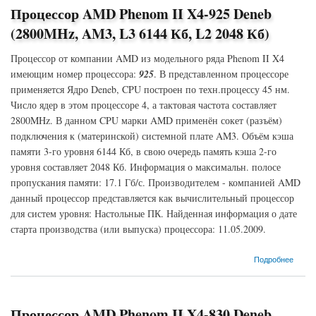
Процессор AMD Phenom II X4-925 Deneb
(2800MHz, AM3, L3 6144 Кб, L2 2048 Кб)
Процессор от компании AMD из модельного ряда Phenom II X4
имеющим номер процессора:
925
. В представленном процессоре
применяется Ядро Deneb, CPU построен по техн.процессу 45 нм.
Число ядер в этом процессоре 4, а тактовая частота составляет
2800MHz. В данном CPU марки AMD применён сокет (разъём)
подключения к (материнской) системной плате AM3. Объём кэша
памяти 3-го уровня 6144 Кб, в свою очередь память кэша 2-го
уровня составляет 2048 Кб. Информация о максимальн. полосе
пропускания памяти: 17.1 Гб/с. Производителем - компанией AMD
данный процессор представляется как вычислительный процессор
для систем уровня: Настольные ПК. Найденная информация о дате
старта производства (или выпуска) процессора: 11.05.2009.
о Процессор AMD Phenom II X4-925 Deneb (2800MHz, AM3, L3 6144 Кб, L2 2048 Кб)
Подробнее
Процессор AMD Phenom II X4-830 Deneb