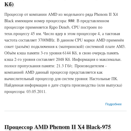
Кб)
Процессор от компании AMD из модельного ряда Phenom II X4
Black имеющим номер процессора:
980
. В представленном
процессоре применяется Ядро Deneb, CPU построен по
техн.процессу 45 нм. Число ядер в этом процессоре 4, а тактовая
частота составляет 3700MHz. В данном CPU марки AMD применён
сокет (разъём) подключения к (материнской) системной плате AM3.
Объём кэша памяти 3-го уровня 6144 Кб, в свою очередь память
кэша 2-го уровня составляет 2048 Кб. Информация о максимальн.
полосе пропускания памяти: 21.3 Гб/с. Производителем -
компанией AMD данный процессор представляется как
вычислительный процессор для систем уровня: Настольные ПК.
Найденная информация о дате старта производства (или выпуска)
процессора: 03.05.2011.
о Процессор AMD Phenom II X4 Black-980 Deneb (3700MHz, AM3, L3 6144 Кб, L2 2048
Подробнее
Кб)
Процессор AMD Phenom II X4 Black-975