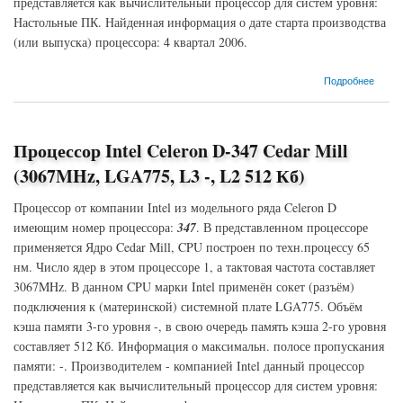
представляется как вычислительный процессор для систем уровня:
Настольные ПК. Найденная информация о дате старта производства
(или выпуска) процессора: 4 квартал 2006.
о Процессор Intel Celeron D-360 Cedar Mill (3460MHz, LGA775, L3 -, L2 512 Кб)
Подробнее
Процессор Intel Celeron D-347 Cedar Mill
(3067MHz, LGA775, L3 -, L2 512 Кб)
Процессор от компании Intel из модельного ряда Celeron D
имеющим номер процессора:
347
. В представленном процессоре
применяется Ядро Cedar Mill, CPU построен по техн.процессу 65
нм. Число ядер в этом процессоре 1, а тактовая частота составляет
3067MHz. В данном CPU марки Intel применён сокет (разъём)
подключения к (материнской) системной плате LGA775. Объём
кэша памяти 3-го уровня -, в свою очередь память кэша 2-го уровня
составляет 512 Кб. Информация о максимальн. полосе пропускания
памяти: -. Производителем - компанией Intel данный процессор
представляется как вычислительный процессор для систем уровня: