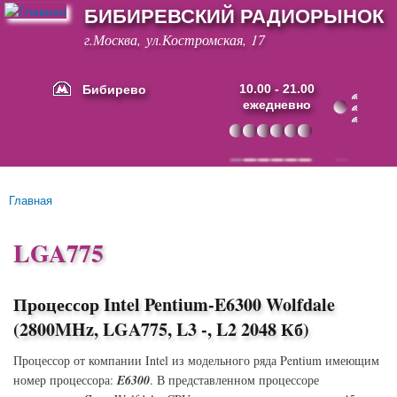
БИБИРЕВСКИЙ РАДИОРЫНОК
Перейти к
основному
г.Москва, ул.Костромская, 17
содержанию
Бибирево
10.00 - 21.00
ежедневно
Основные ссылки
Главная
Вы здесь
LGA775
Процессор Intel Pentium-E6300 Wolfdale
(2800MHz, LGA775, L3 -, L2 2048 Кб)
Процессор от компании Intel из модельного ряда Pentium имеющим
номер процессора:
E6300
. В представленном процессоре