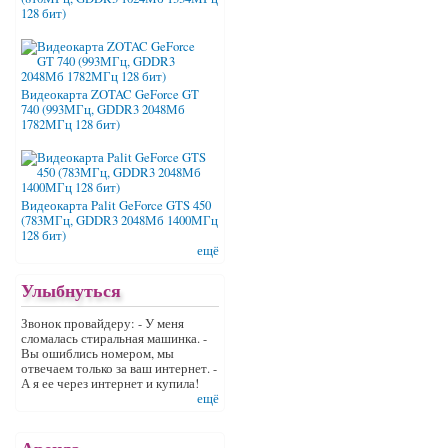
128 бит)
Видеокарта ZOTAC GeForce GT
740 (993МГц, GDDR3 2048Мб
1782МГц 128 бит)
Видеокарта Palit GeForce GTS 450
(783МГц, GDDR3 2048Мб 1400МГц
128 бит)
ещё
Улыбнуться
Звонок провайдеру: - У меня
сломалась стиральная машинка. -
Вы ошиблись номером, мы
отвечаем только за ваш интернет. -
А я ее через интернет и купила!
ещё