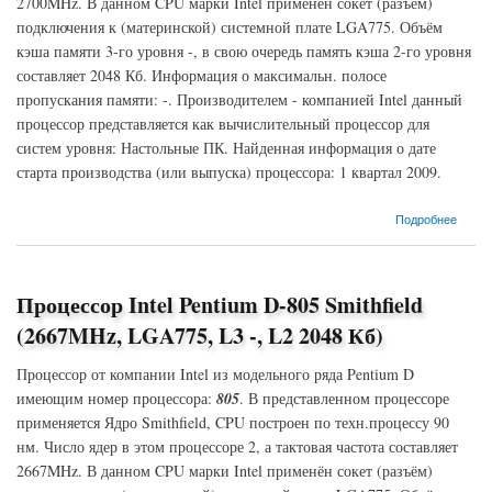
2700MHz. В данном CPU марки Intel применён сокет (разъём)
подключения к (материнской) системной плате LGA775. Объём
кэша памяти 3-го уровня -, в свою очередь память кэша 2-го уровня
составляет 2048 Кб. Информация о максимальн. полосе
пропускания памяти: -. Производителем - компанией Intel данный
процессор представляется как вычислительный процессор для
систем уровня: Настольные ПК. Найденная информация о дате
старта производства (или выпуска) процессора: 1 квартал 2009.
о Процессор Intel Pentium-E5400 Wolfdale (2700MHz, LGA775, L3 -, L2 2048 Кб)
Подробнее
Процессор Intel Pentium D-805 Smithfield
(2667MHz, LGA775, L3 -, L2 2048 Кб)
Процессор от компании Intel из модельного ряда Pentium D
имеющим номер процессора:
805
. В представленном процессоре
применяется Ядро Smithfield, CPU построен по техн.процессу 90
нм. Число ядер в этом процессоре 2, а тактовая частота составляет
2667MHz. В данном CPU марки Intel применён сокет (разъём)