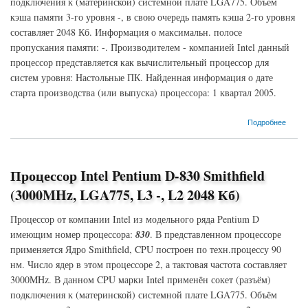
подключения к (материнской) системной плате LGA775. Объём
кэша памяти 3-го уровня -, в свою очередь память кэша 2-го уровня
составляет 2048 Кб. Информация о максимальн. полосе
пропускания памяти: -. Производителем - компанией Intel данный
процессор представляется как вычислительный процессор для
систем уровня: Настольные ПК. Найденная информация о дате
старта производства (или выпуска) процессора: 1 квартал 2005.
о Процессор Intel Pentium D-805 Smithfield (2667MHz, LGA775, L3 -, L2 2048 Кб)
Подробнее
Процессор Intel Pentium D-830 Smithfield
(3000MHz, LGA775, L3 -, L2 2048 Кб)
Процессор от компании Intel из модельного ряда Pentium D
имеющим номер процессора:
830
. В представленном процессоре
применяется Ядро Smithfield, CPU построен по техн.процессу 90
нм. Число ядер в этом процессоре 2, а тактовая частота составляет
3000MHz. В данном CPU марки Intel применён сокет (разъём)
подключения к (материнской) системной плате LGA775. Объём