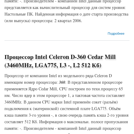
памяти: -. Производителем - компанией Intel данный процессор
представляется как вычислительный процессор для систем уровня:
Настольные ПК. Найденная информация о дате старта производства
(или выпуска) процессора: 2 квартал 2006.
о Процессор Intel Celeron D-356 Cedar Mill (3333MHz, LGA775, L3 -, L2 512 Кб)
Подробнее
Процессор Intel Celeron D-360 Cedar Mill
(3460MHz, LGA775, L3 -, L2 512 Кб)
Процессор от компании Intel из модельного ряда Celeron D
имеющим номер процессора:
360
. В представленном процессоре
применяется Ядро Cedar Mill, CPU построен по техн.процессу 65
нм. Число ядер в этом процессоре 1, а тактовая частота составляет
3460MHz. В данном CPU марки Intel применён сокет (разъём)
подключения к (материнской) системной плате LGA775. Объём
кэша памяти 3-го уровня -, в свою очередь память кэша 2-го уровня
составляет 512 Кб. Информация о максимальн. полосе пропускания
памяти: -. Производителем - компанией Intel данный процессор