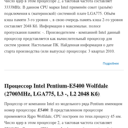
Число ядер в этом процессоре 2, а тактовая частота составляет
3333MHz. В данном CPU марки Intel применён сокет (разъём)
подключения к (материнской) системной плате LGA775. Объём
кэша памяти 3-го уровня -, в свою очередь память кэша 2-го уровня
составляет 2048 Кб. Информация о максимальн. полосе
пропускания памяти: -. Производителем - компанией Intel данный
процессор представляется как вычислительный процессор для
систем уровня: Настольные ПК. Найденная информация о дате
старта производства (или выпуска) процессора: 3 квартал 2010.
о Процессор Intel Pentium-E6800 Wolfdale (3333MHz, LGA775, L3 -, L2 2048 Кб)
Подробнее
Процессор Intel Pentium-E5400 Wolfdale
(2700MHz, LGA775, L3 -, L2 2048 Кб)
Процессор от компании Intel из модельного ряда Pentium имеющим
номер процессора:
E5400
. В представленном процессоре
применяется Ядро Wolfdale, CPU построен по техн.процессу 45 нм.
Число ядер в этом процессоре 2, а тактовая частота составляет