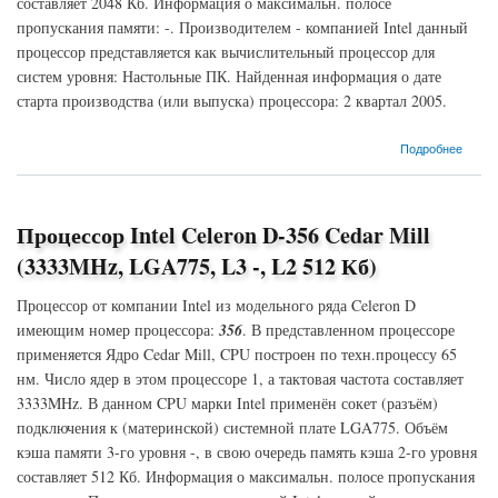
составляет 2048 Кб. Информация о максимальн. полосе
пропускания памяти: -. Производителем - компанией Intel данный
процессор представляется как вычислительный процессор для
систем уровня: Настольные ПК. Найденная информация о дате
старта производства (или выпуска) процессора: 2 квартал 2005.
о Процессор Intel Pentium D-820 Smithfield (2800MHz, LGA775, L3 -, L2 2048 Кб)
Подробнее
Процессор Intel Celeron D-356 Cedar Mill
(3333MHz, LGA775, L3 -, L2 512 Кб)
Процессор от компании Intel из модельного ряда Celeron D
имеющим номер процессора:
356
. В представленном процессоре
применяется Ядро Cedar Mill, CPU построен по техн.процессу 65
нм. Число ядер в этом процессоре 1, а тактовая частота составляет
3333MHz. В данном CPU марки Intel применён сокет (разъём)
подключения к (материнской) системной плате LGA775. Объём
кэша памяти 3-го уровня -, в свою очередь память кэша 2-го уровня
составляет 512 Кб. Информация о максимальн. полосе пропускания