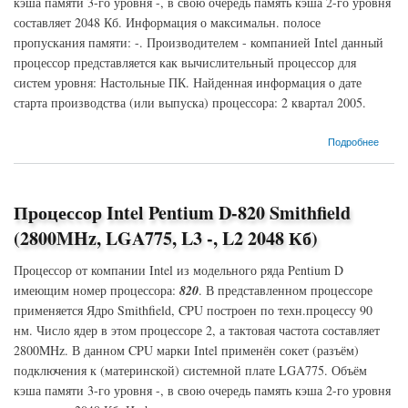
кэша памяти 3-го уровня -, в свою очередь память кэша 2-го уровня
составляет 2048 Кб. Информация о максимальн. полосе
пропускания памяти: -. Производителем - компанией Intel данный
процессор представляется как вычислительный процессор для
систем уровня: Настольные ПК. Найденная информация о дате
старта производства (или выпуска) процессора: 2 квартал 2005.
о Процессор Intel Pentium D-830 Smithfield (3000MHz, LGA775, L3 -, L2 2048 Кб)
Подробнее
Процессор Intel Pentium D-820 Smithfield
(2800MHz, LGA775, L3 -, L2 2048 Кб)
Процессор от компании Intel из модельного ряда Pentium D
имеющим номер процессора:
820
. В представленном процессоре
применяется Ядро Smithfield, CPU построен по техн.процессу 90
нм. Число ядер в этом процессоре 2, а тактовая частота составляет
2800MHz. В данном CPU марки Intel применён сокет (разъём)
подключения к (материнской) системной плате LGA775. Объём
кэша памяти 3-го уровня -, в свою очередь память кэша 2-го уровня