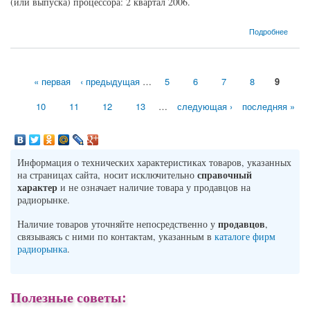
(или выпуска) процессора: 2 квартал 2006.
о Процессор Intel Celeron D-352 Cedar Mill (3200MHz, LGA775, L3 -, L2 512 Кб)
Подробнее
« первая
‹ предыдущая
…
5
6
7
8
9
Страницы
10
11
12
13
…
следующая ›
последняя »
Информация о технических характеристиках товаров, указанных
справочный
на страницах сайта, носит исключительно
характер
и не означает наличие товара у продавцов на
радиорынке.
продавцов
Наличие товаров уточняйте непосредственно у
,
связываясь с ними по контактам, указанным в
каталоге фирм
радиорынка
.
Полезные советы: