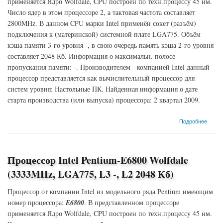
применяется Ядро Wolfdale, CPU построен по техн.процессу 45 нм.
Число ядер в этом процессоре 2, а тактовая частота составляет
2800MHz. В данном CPU марки Intel применён сокет (разъём)
подключения к (материнской) системной плате LGA775. Объём
кэша памяти 3-го уровня -, в свою очередь память кэша 2-го уровня
составляет 2048 Кб. Информация о максимальн. полосе
пропускания памяти: -. Производителем - компанией Intel данный
процессор представляется как вычислительный процессор для
систем уровня: Настольные ПК. Найденная информация о дате
старта производства (или выпуска) процессора: 2 квартал 2009.
о Процессор Intel Pentium-E6300 Wolfdale (2800MHz, LGA775, L3 -, L2 2048 Кб)
Подробнее
Процессор Intel Pentium-E6800 Wolfdale
(3333MHz, LGA775, L3 -, L2 2048 Кб)
Процессор от компании Intel из модельного ряда Pentium имеющим
номер процессора:
E6800
. В представленном процессоре
применяется Ядро Wolfdale, CPU построен по техн.процессу 45 нм.