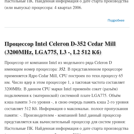
Настольные ПК. Найденная информация о дате старта производства
(или выпуска) процессора: 4 квартал 2006.
о Процессор Intel Celeron D-347 Cedar Mill (3067MHz, LGA775, L3 -, L2 512 Кб)
Подробнее
Процессор Intel Celeron D-352 Cedar Mill
(3200MHz, LGA775, L3 -, L2 512 Кб)
Процессор от компании Intel из модельного ряда Celeron D
имеющим номер процессора:
352
. В представленном процессоре
применяется Ядро Cedar Mill, CPU построен по техн.процессу 65
нм. Число ядер в этом процессоре 1, а тактовая частота составляет
3200MHz. В данном CPU марки Intel применён сокет (разъём)
подключения к (материнской) системной плате LGA775. Объём
кэша памяти 3-го уровня -, в свою очередь память кэша 2-го уровня
составляет 512 Кб. Информация о максимальн. полосе пропускания
памяти: -. Производителем - компанией Intel данный процессор
представляется как вычислительный процессор для систем уровня:
Настольные ПК. Найденная информация о дате старта производства