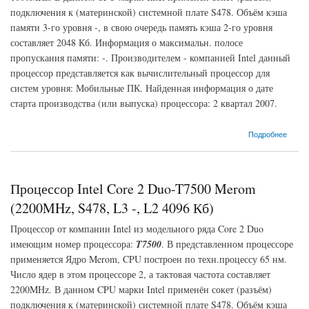
подключения к (материнской) системной плате S478. Объём кэша
памяти 3-го уровня -, в свою очередь память кэша 2-го уровня
составляет 2048 Кб. Информация о максимальн. полосе
пропускания памяти: -. Производителем - компанией Intel данный
процессор представляется как вычислительный процессор для
систем уровня: Мобильные ПК. Найденная информация о дате
старта производства (или выпуска) процессора: 2 квартал 2007.
о Процессор Intel Core 2 Duo-T7100 Merom (1800MHz, S478, L3 -, L2 2048 Кб)
Подробнее
Процессор Intel Core 2 Duo-T7500 Merom
(2200MHz, S478, L3 -, L2 4096 Кб)
Процессор от компании Intel из модельного ряда Core 2 Duo
имеющим номер процессора:
T7500
. В представленном процессоре
применяется Ядро Merom, CPU построен по техн.процессу 65 нм.
Число ядер в этом процессоре 2, а тактовая частота составляет
2200MHz. В данном CPU марки Intel применён сокет (разъём)
подключения к (материнской) системной плате S478. Объём кэша