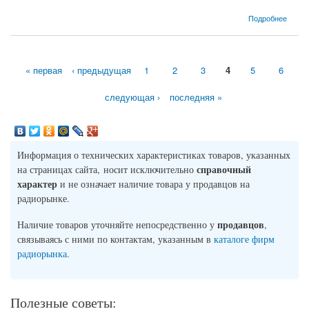
о Процессор Intel Celeron D-320 Prescott (2400MHz, S478, L3 -, L2 256 Кб)
Подробнее
« первая
‹ предыдущая
1
2
3
4
5
6
Страницы
следующая ›
последняя »
Информация о технических характеристиках товаров, указанных
справочный
на страницах сайта, носит исключительно
характер
и не означает наличие товара у продавцов на
радиорынке.
продавцов
Наличие товаров уточняйте непосредственно у
,
связываясь с ними по контактам, указанным в
каталоге фирм
радиорынка
.
Полезные советы: