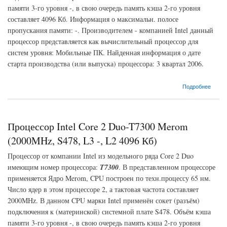
памяти 3-го уровня -, в свою очередь память кэша 2-го уровня
составляет 4096 Кб. Информация о максимальн. полосе
пропускания памяти: -. Производителем - компанией Intel данный
процессор представляется как вычислительный процессор для
систем уровня: Мобильные ПК. Найденная информация о дате
старта производства (или выпуска) процессора: 3 квартал 2006.
о Процессор Intel Core 2 Duo-T7500 Merom (2200MHz, S478, L3 -, L2 4096 Кб)
Подробнее
Процессор Intel Core 2 Duo-T7300 Merom
(2000MHz, S478, L3 -, L2 4096 Кб)
Процессор от компании Intel из модельного ряда Core 2 Duo
имеющим номер процессора:
T7300
. В представленном процессоре
применяется Ядро Merom, CPU построен по техн.процессу 65 нм.
Число ядер в этом процессоре 2, а тактовая частота составляет
2000MHz. В данном CPU марки Intel применён сокет (разъём)
подключения к (материнской) системной плате S478. Объём кэша
памяти 3-го уровня -, в свою очередь память кэша 2-го уровня