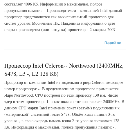
составляет 4096 Кб. Информация о максимальн. полосе
пропускания памяти: -. Производителем - компанией Intel данный
процессор представляется как вычислительный процессор для
систем уровня: Мобильные ПК. Найденная информация о дате
старта производства (или выпуска) процессора: 2 квартал 2007.
о Процессор Intel Core 2 Duo-T7300 Merom (2000MHz, S478, L3 -, L2 4096 Кб)
Подробнее
Процессор Intel Celeron-- Northwood (2400MHz,
S478, L3 -, L2 128 Кб)
Процессор от компании Intel из модельного ряда Celeron имеющим
номер процессора:
-
. В представленном процессоре применяется
Ядро Northwood, CPU построен по техн.процессу 130 нм. Число
ядер в этом процессоре 1, а тактовая частота составляет 2400MHz. В
данном CPU марки Intel применён сокет (разъём) подключения к
(материнской) системной плате S478. Объём кэша памяти 3-го
уровня -, в свою очередь память кэша 2-го уровня составляет 128
Кб. Информация о максимальн. полосе пропускания памяти: -.