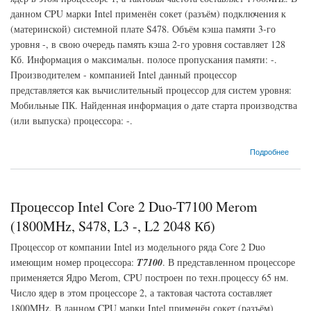
данном CPU марки Intel применён сокет (разъём) подключения к
(материнской) системной плате S478. Объём кэша памяти 3-го
уровня -, в свою очередь память кэша 2-го уровня составляет 128
Кб. Информация о максимальн. полосе пропускания памяти: -.
Производителем - компанией Intel данный процессор
представляется как вычислительный процессор для систем уровня:
Мобильные ПК. Найденная информация о дате старта производства
(или выпуска) процессора: -.
о Процессор Intel Celeron-- Willamette (1700MHz, S478, L3 -, L2 128 Кб)
Подробнее
Процессор Intel Core 2 Duo-T7100 Merom
(1800MHz, S478, L3 -, L2 2048 Кб)
Процессор от компании Intel из модельного ряда Core 2 Duo
имеющим номер процессора:
T7100
. В представленном процессоре
применяется Ядро Merom, CPU построен по техн.процессу 65 нм.
Число ядер в этом процессоре 2, а тактовая частота составляет
1800MHz. В данном CPU марки Intel применён сокет (разъём)