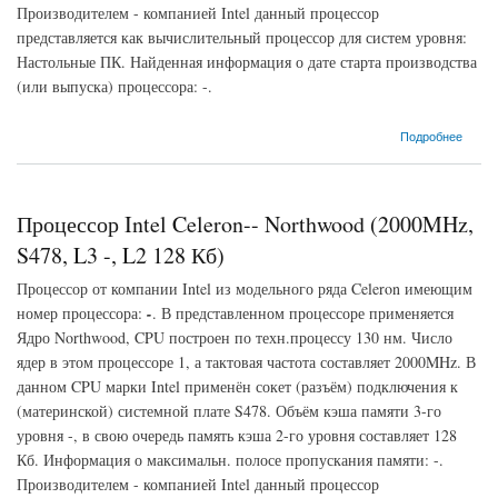
Производителем - компанией Intel данный процессор
представляется как вычислительный процессор для систем уровня:
Настольные ПК. Найденная информация о дате старта производства
(или выпуска) процессора: -.
о Процессор Intel Celeron-- Northwood (2400MHz, S478, L3 -, L2 128 Кб)
Подробнее
Процессор Intel Celeron-- Northwood (2000MHz,
S478, L3 -, L2 128 Кб)
Процессор от компании Intel из модельного ряда Celeron имеющим
номер процессора:
-
. В представленном процессоре применяется
Ядро Northwood, CPU построен по техн.процессу 130 нм. Число
ядер в этом процессоре 1, а тактовая частота составляет 2000MHz. В
данном CPU марки Intel применён сокет (разъём) подключения к
(материнской) системной плате S478. Объём кэша памяти 3-го
уровня -, в свою очередь память кэша 2-го уровня составляет 128
Кб. Информация о максимальн. полосе пропускания памяти: -.
Производителем - компанией Intel данный процессор