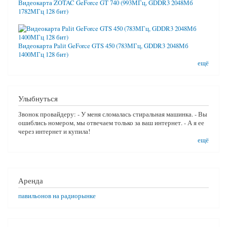
Видеокарта ZOTAC GeForce GT 740 (993МГц, GDDR3 2048Мб
1782МГц 128 бит)
Видеокарта Palit GeForce GTS 450 (783МГц, GDDR3 2048Мб
1400МГц 128 бит)
ещё
Улыбнуться
Звонок провайдеру: - У меня сломалась стиральная машинка. - Вы
ошиблись номером, мы отвечаем только за ваш интернет. - А я ее
через интернет и купила!
ещё
Аренда
павильонов на радиорынке