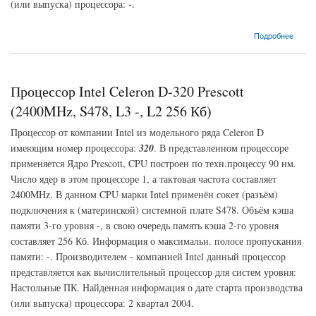
(или выпуска) процессора: -.
о Процессор Intel Celeron-- Northwood (2600MHz, S478, L3 -, L2 128 Кб)
Подробнее
Процессор Intel Celeron D-320 Prescott
(2400MHz, S478, L3 -, L2 256 Кб)
Процессор от компании Intel из модельного ряда Celeron D
имеющим номер процессора:
320
. В представленном процессоре
применяется Ядро Prescott, CPU построен по техн.процессу 90 нм.
Число ядер в этом процессоре 1, а тактовая частота составляет
2400MHz. В данном CPU марки Intel применён сокет (разъём)
подключения к (материнской) системной плате S478. Объём кэша
памяти 3-го уровня -, в свою очередь память кэша 2-го уровня
составляет 256 Кб. Информация о максимальн. полосе пропускания
памяти: -. Производителем - компанией Intel данный процессор
представляется как вычислительный процессор для систем уровня:
Настольные ПК. Найденная информация о дате старта производства
(или выпуска) процессора: 2 квартал 2004.