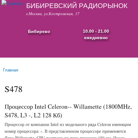
БИБИРЕВСКИЙ РАДИОРЫНОК
Перейти к
основному
г.Москва, ул.Костромская, 17
содержанию
Бибирево
10.00 - 21.00
ежедневно
Основные ссылки
Главная
Вы здесь
S478
Процессор Intel Celeron-- Willamette (1800MHz,
S478, L3 -, L2 128 Кб)
Процессор от компании Intel из модельного ряда Celeron имеющим
номер процессора:
-
. В представленном процессоре применяется
Ядро Willamette, CPU построен по техн.процессу 180 нм. Число