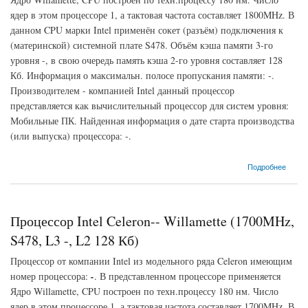
ядер в этом процессоре 1, а тактовая частота составляет 1800MHz. В
данном CPU марки Intel применён сокет (разъём) подключения к
(материнской) системной плате S478. Объём кэша памяти 3-го
уровня -, в свою очередь память кэша 2-го уровня составляет 128
Кб. Информация о максимальн. полосе пропускания памяти: -.
Производителем - компанией Intel данный процессор
представляется как вычислительный процессор для систем уровня:
Мобильные ПК. Найденная информация о дате старта производства
(или выпуска) процессора: -.
о Процессор Intel Celeron-- Willamette (1800MHz, S478, L3 -, L2 128 Кб)
Подробнее
Процессор Intel Celeron-- Willamette (1700MHz,
S478, L3 -, L2 128 Кб)
Процессор от компании Intel из модельного ряда Celeron имеющим
номер процессора:
-
. В представленном процессоре применяется
Ядро Willamette, CPU построен по техн.процессу 180 нм. Число
ядер в этом процессоре 1, а тактовая частота составляет 1700MHz. В