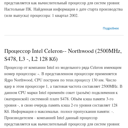
представляется как вычислительный процессор для систем уровня:
Настольные ПК. Найденная информация о дате старта производства
(или выпуска) процессора: 1 квартал 2002.
о Процессор Intel Celeron-- Northwood (2000MHz, S478, L3 -, L2 128 Кб)
Подробнее
Процессор Intel Celeron-- Northwood (2500MHz,
S478, L3 -, L2 128 Кб)
Процессор от компании Intel из модельного ряда Celeron имеющим
номер процессора:
-
. В представленном процессоре применяется
Ядро Northwood, CPU построен по техн.процессу 130 нм. Число
ядер в этом процессоре 1, а тактовая частота составляет 2500MHz. В
данном CPU марки Intel применён сокет (разъём) подключения к
(материнской) системной плате S478. Объём кэша памяти 3-го
уровня -, в свою очередь память кэша 2-го уровня составляет 128
Кб. Информация о максимальн. полосе пропускания памяти: -.
Производителем - компанией Intel данный процессор
представляется как вычислительный процессор для систем уровня: