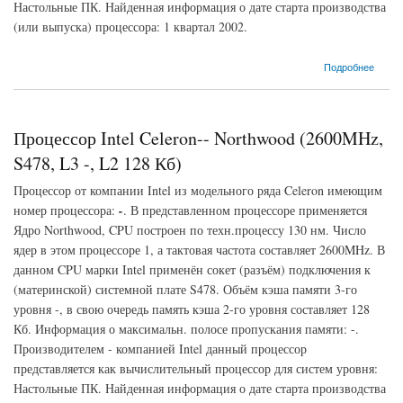
Настольные ПК. Найденная информация о дате старта производства
(или выпуска) процессора: 1 квартал 2002.
о Процессор Intel Celeron-- Northwood (2500MHz, S478, L3 -, L2 128 Кб)
Подробнее
Процессор Intel Celeron-- Northwood (2600MHz,
S478, L3 -, L2 128 Кб)
Процессор от компании Intel из модельного ряда Celeron имеющим
номер процессора:
-
. В представленном процессоре применяется
Ядро Northwood, CPU построен по техн.процессу 130 нм. Число
ядер в этом процессоре 1, а тактовая частота составляет 2600MHz. В
данном CPU марки Intel применён сокет (разъём) подключения к
(материнской) системной плате S478. Объём кэша памяти 3-го
уровня -, в свою очередь память кэша 2-го уровня составляет 128
Кб. Информация о максимальн. полосе пропускания памяти: -.
Производителем - компанией Intel данный процессор
представляется как вычислительный процессор для систем уровня:
Настольные ПК. Найденная информация о дате старта производства