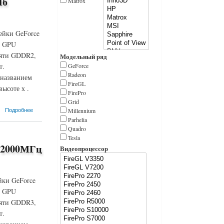
Мб
Matrox
ейки GeForce
а GPU
мяти GDDR2,
Модельный ряд
т.
GeForce
Radeon
 названием
FireGL
ысоте х .
FirePro
Grid
Подробнее
Millennium
Parhelia
Quadro
Tesla
 2000МГц
Видеопроцессор
йки GeForce
а GPU
мяти GDDR3,
т.