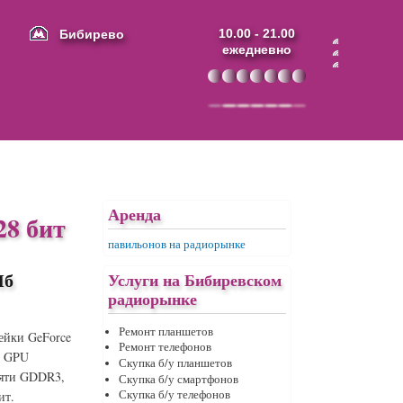
Бибирево
10.00 - 21.00
ежедневно
Аренда
28 бит
павильонов на радиорынке
Мб
Услуги на Бибиревском
радиорынке
Ремонт планшетов
ейки GeForce
Ремонт телефонов
а GPU
Скупка б/у планшетов
мяти GDDR3,
Скупка б/у смартфонов
Скупка б/у телефонов
ит.