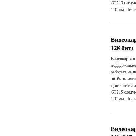
GT215 следую
110 мм. Числ
о Видеокарта XFX
Видеока
128 бит)
Видеокарта о
поддерживает
работает на 
объём памяти
Дополнительн
GT215 следую
110 мм. Числ
о Видеокарта XFX
Видеока