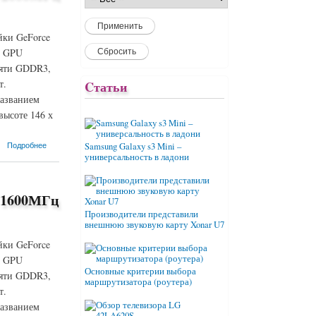
йки GeForce
а GPU
мяти GDDR3,
т.
Cтатьи
названием
ысоте 146 х
Подробнее
Samsung Galaxy s3 Mini –
универсальность в ладони
 1600МГц
Производители представили
внешнюю звуковую карту Xonar U7
йки GeForce
а GPU
Основные критерии выбора
мяти GDDR3,
маршрутизатора (роутера)
т.
названием