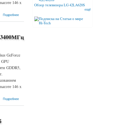
ысоте 146 х
Обзор телевизора LG 42LA620S
ещё
Подробнее
 3400МГц
йки GeForce
а GPU
мяти GDDR5,
т.
названием
ысоте 146 х
Подробнее
б