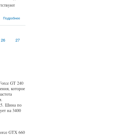
утствуют
Подробнее
26
27
Force GT 240
ния, которое
астота
м.
R5. Шина по
ует на 3400
Force GTX 660