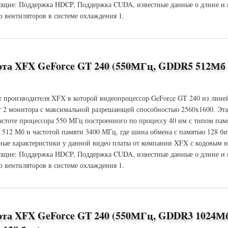
щие: Поддержка HDCP, Поддержка CUDA, известные данные о длине и в
о вентиляторов в системе охлаждения 1.
 GeForce GT 240 (550МГц, GDDR3 512Мб 1600МГц 128 бит)
рта XFX GeForce GT 240 (550МГц, GDDR5 512Мб
т производителя XFX в которой видеопроцессор GeForce GT 240 из лине
 2 монитора с максимальной разрешающей способностью 2560x1600. Эт
частоте процессора 550 МГц построенного по процессу 40 нм с типом па
 512 Мб и частотой памяти 3400 МГц, где шина обмена с памятью 128 би
ые характеристики у данной видео платы от компании XFX с кодовым 
щие: Поддержка HDCP, Поддержка CUDA, известные данные о длине и в
о вентиляторов в системе охлаждения 1.
 GeForce GT 240 (550МГц, GDDR5 512Мб 3400МГц 128 бит)
рта XFX GeForce GT 240 (550МГц, GDDR3 1024М