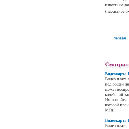
известные да
(пассивное о
о Видеокарта Spar
« первая
Страницы
Смотрит
Видеокарта 
Видео плата 
под общей ли
может воспро
колебаний та
Имеющийся р
которой прои
МГц.
Видеокарта 
Видео плата 