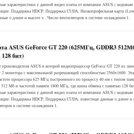
ые характеристики у данной видео платы от компании ASUS с кодовым
щие: Поддержка HDCP, Поддержка CUDA, Низкопрофильная карта (Low P
нные о длине и высоте х . Число вентиляторов в системе охлаждения 1.
S GeForce GT 220 (625МГц, GDDR3 1024Мб 1580МГц 128 бит)
рта ASUS GeForce GT 220 (625МГц, GDDR3 512М
128 бит)
т производителя ASUS в которой видеопроцессор GeForce GT 220 из лин
 2 монитора с максимальной разрешающей способностью 2560x1600. Эт
частоте процессора 625 МГц построенного по процессу 40 нм с типом па
 512 Мб и частотой памяти 1800 МГц, где шина обмена с памятью 128 би
ые характеристики у данной видео платы от компании ASUS с кодовым
щие: Поддержка HDCP, Поддержка CUDA, известные данные о длине и в
яторов в системе охлаждения 1.
S GeForce GT 220 (625МГц, GDDR3 512Мб 1800МГц 128 бит)