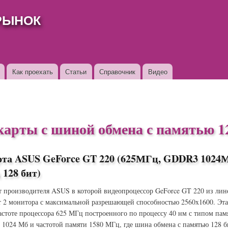
Перейти к
РЫНОК
основному
содержанию
Как проехать
Статьи
Справочник
Видео
карты с шиной обмена с памятью 1
рта ASUS GeForce GT 220 (625МГц, GDDR3 1024
128 бит)
т производителя ASUS в которой видеопроцессор GeForce GT 220 из лин
 2 монитора с максимальной разрешающей способностью 2560x1600. Эт
частоте процессора 625 МГц построенного по процессу 40 нм с типом па
 1024 Мб и частотой памяти 1580 МГц, где шина обмена с памятью 128 б