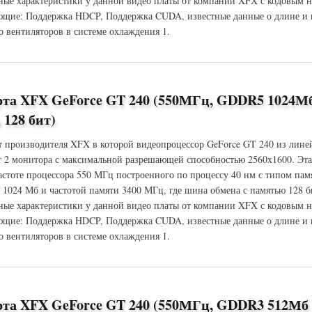
ые характеристики у данной видео платы от компании XFX с кодовым 
щие: Поддержка HDCP, Поддержка CUDA, известные данные о длине и в
о вентиляторов в системе охлаждения 1.
 GeForce GT 240 (550МГц, GDDR3 512Мб 2000МГц 128 бит)
рта XFX GeForce GT 240 (550МГц, GDDR5 1024М
128 бит)
т производителя XFX в которой видеопроцессор GeForce GT 240 из лине
 2 монитора с максимальной разрешающей способностью 2560x1600. Эт
частоте процессора 550 МГц построенного по процессу 40 нм с типом па
 1024 Мб и частотой памяти 3400 МГц, где шина обмена с памятью 128 б
ые характеристики у данной видео платы от компании XFX с кодовым 
щие: Поддержка HDCP, Поддержка CUDA, известные данные о длине и в
о вентиляторов в системе охлаждения 1.
 GeForce GT 240 (550МГц, GDDR5 1024Мб 3400МГц 128 бит)
рта XFX GeForce GT 240 (550МГц, GDDR3 512Мб