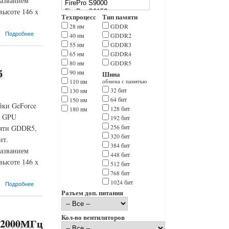
названием
ысоте 146 х
Техпроцесс
Тип памяти
28 нм
GDDR
Подробнее
40 нм
GDDR2
55 нм
GDDR3
65 нм
GDDR4
80 нм
GDDR5
б
90 нм
Шина
110 нм
обмена с памятью
32 бит
130 нм
64 бит
150 нм
йки GeForce
128 бит
180 нм
а GPU
192 бит
256 бит
мяти GDDR5,
320 бит
ит.
384 бит
названием
448 бит
ысоте 146 х
512 бит
768 бит
1024 бит
Подробнее
Разъем доп. питания
Кол-во вентиляторов
 2000МГц