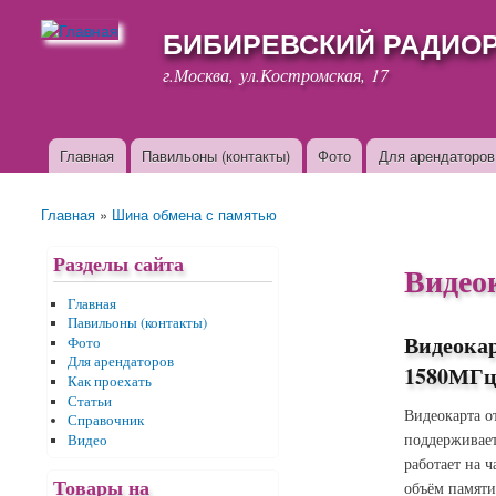
БИБИРЕВСКИЙ РАДИО
г.Москва, ул.Костромская, 17
Главная
Павильоны (контакты)
Фото
Для арендаторов
Основные ссылки
Главная
»
Шина обмена с памятью
Вы здесь
Разделы сайта
Видео
Главная
Павильоны (контакты)
Видеока
Фото
Для арендаторов
1580МГц 
Как проехать
Статьи
Видеокарта о
Справочник
поддерживает
Видео
работает на 
Товары на
объём памяти