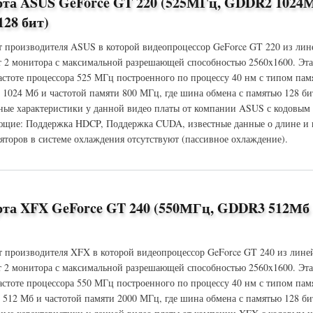
рта ASUS GeForce GT 220 (525МГц, GDDR2 1024
28 бит)
т производителя ASUS в которой видеопроцессор GeForce GT 220 из лин
 2 монитора с максимальной разрешающей способностью 2560x1600. Эт
частоте процессора 525 МГц построенного по процессу 40 нм с типом па
 1024 Мб и частотой памяти 800 МГц, где шина обмена с памятью 128 би
ые характеристики у данной видео платы от компании ASUS с кодовым
щие: Поддержка HDCP, Поддержка CUDA, известные данные о длине и в
яторов в системе охлаждения отсутствуют (пассивное охлаждение).
S GeForce GT 220 (525МГц, GDDR2 1024Мб 800МГц 128 бит)
рта XFX GeForce GT 240 (550МГц, GDDR3 512Мб
т производителя XFX в которой видеопроцессор GeForce GT 240 из лине
 2 монитора с максимальной разрешающей способностью 2560x1600. Эт
частоте процессора 550 МГц построенного по процессу 40 нм с типом па
 512 Мб и частотой памяти 2000 МГц, где шина обмена с памятью 128 би