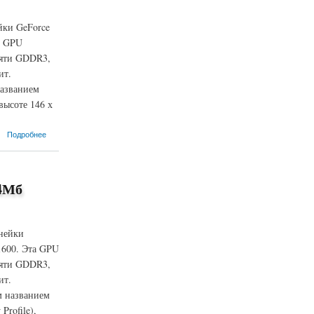
йки GeForce
а GPU
мяти GDDR3,
ит.
названием
ысоте 146 х
Подробнее
24Мб
инейки
1600. Эта GPU
мяти GDDR3,
ит.
м названием
rofile),