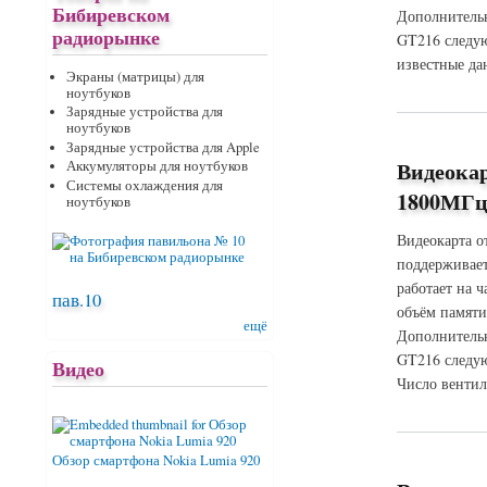
Бибиревском
Дополнительн
радиорынке
GT216 следую
известные да
Экраны (матрицы) для
о Видеокарта ASU
ноутбуков
Зарядные устройства для
ноутбуков
Зарядные устройства для Apple
Видеока
Аккумуляторы для ноутбуков
Системы охлаждения для
1800МГц 
ноутбуков
Видеокарта о
поддерживает
работает на 
пав.10
объём памяти
ещё
Дополнительн
GT216 следую
Видео
Число вентил
о Видеокарта ASU
Обзор смартфона Nokia Lumia 920