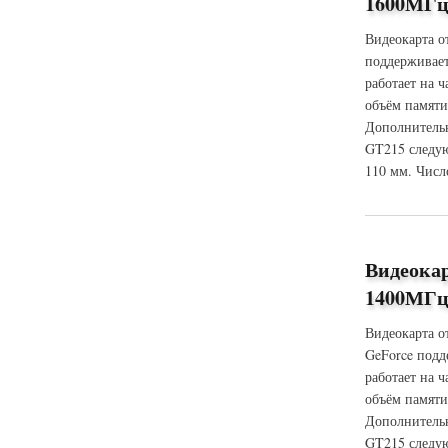
1600МГц 
Видеокарта о
поддерживает
работает на 
объём памяти
Дополнительн
GT215 следую
110 мм. Числ
о Видеокарта XFX
Видеокар
1400МГц 
Видеокарта о
GeForce подд
работает на 
объём памяти
Дополнительн
GT215 следую