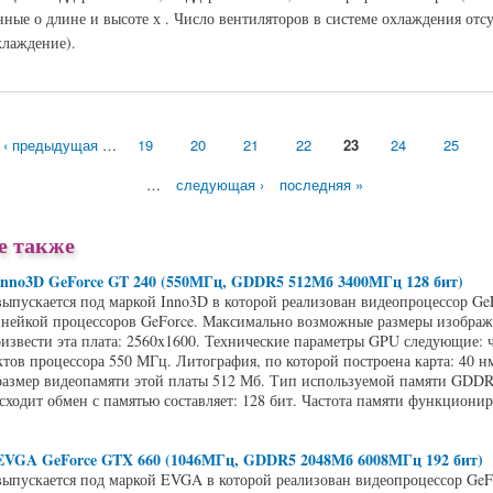
нные о длине и высоте х . Число вентиляторов в системе охлаждения отс
хлаждение).
kle GeForce GT 240 (550МГц, GDDR3 1024Мб 1400МГц 128 бит)
‹ предыдущая
…
19
20
21
22
23
24
25
…
следующая ›
последняя »
е также
Inno3D GeForce GT 240 (550МГц, GDDR5 512Мб 3400МГц 128 бит)
выпускается под маркой Inno3D в которой реализован видеопроцессор Ge
нейкой процессоров GeForce. Максимально возможные размеры изображе
извести эта плата: 2560x1600. Технические параметры GPU следующие: ч
ктов процессора 550 МГц. Литография, по которой построена карта: 40 н
азмер видеопамяти этой платы 512 Мб. Тип используемой памяти GDD
сходит обмен с памятью составляет: 128 бит. Частота памяти функционир
EVGA GeForce GTX 660 (1046МГц, GDDR5 2048Мб 6008МГц 192 бит)
выпускается под маркой EVGA в которой реализован видеопроцессор Ge