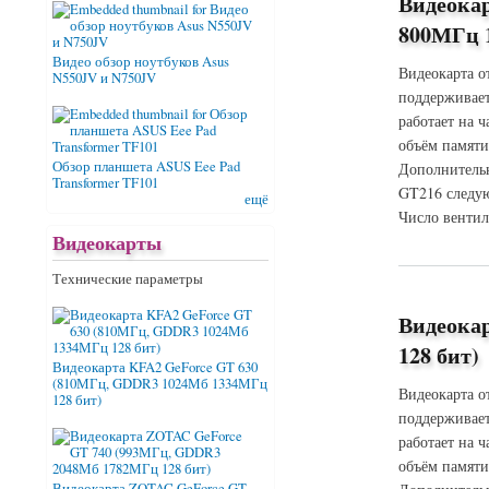
Видеока
800МГц 1
Видео обзор ноутбуков Asus
Видеокарта о
N550JV и N750JV
поддерживает
работает на 
объём памяти
Обзор планшета ASUS Eee Pad
Дополнительн
Transformer TF101
GT216 следую
ещё
Число вентил
Видеокарты
о Видеокарта ASU
Технические параметры
Видеока
128 бит)
Видеокарта KFA2 GeForce GT 630
(810МГц, GDDR3 1024Мб 1334МГц
Видеокарта о
128 бит)
поддерживает
работает на 
объём памяти
Видеокарта ZOTAC GeForce GT