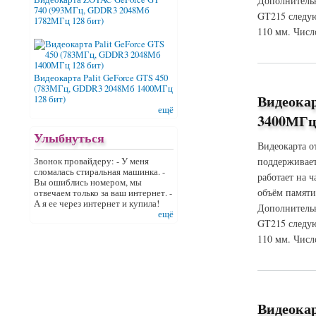
Дополнительн
740 (993МГц, GDDR3 2048Мб
GT215 следую
1782МГц 128 бит)
110 мм. Числ
о Видеокарта XFX
Видеокарта Palit GeForce GTS 450
(783МГц, GDDR3 2048Мб 1400МГц
Видеока
128 бит)
ещё
3400МГц 
Улыбнуться
Видеокарта о
поддерживает
Звонок провайдеру: - У меня
сломалась стиральная машинка. -
работает на 
Вы ошиблись номером, мы
объём памяти
отвечаем только за ваш интернет. -
А я ее через интернет и купила!
Дополнительн
ещё
GT215 следую
110 мм. Числ
о Видеокарта XFX
Видеока