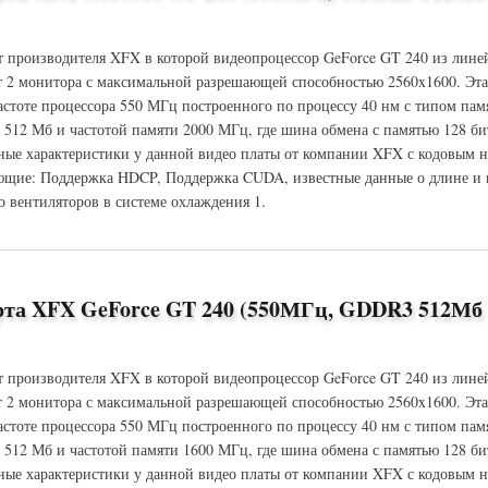
т производителя XFX в которой видеопроцессор GeForce GT 240 из лине
 2 монитора с максимальной разрешающей способностью 2560x1600. Эт
частоте процессора 550 МГц построенного по процессу 40 нм с типом па
 512 Мб и частотой памяти 2000 МГц, где шина обмена с памятью 128 би
ые характеристики у данной видео платы от компании XFX с кодовым 
щие: Поддержка HDCP, Поддержка CUDA, известные данные о длине и в
о вентиляторов в системе охлаждения 1.
 GeForce GT 240 (550МГц, GDDR3 512Мб 2000МГц 128 бит)
рта XFX GeForce GT 240 (550МГц, GDDR3 512Мб
т производителя XFX в которой видеопроцессор GeForce GT 240 из лине
 2 монитора с максимальной разрешающей способностью 2560x1600. Эт
частоте процессора 550 МГц построенного по процессу 40 нм с типом па
 512 Мб и частотой памяти 1600 МГц, где шина обмена с памятью 128 би
ые характеристики у данной видео платы от компании XFX с кодовым 