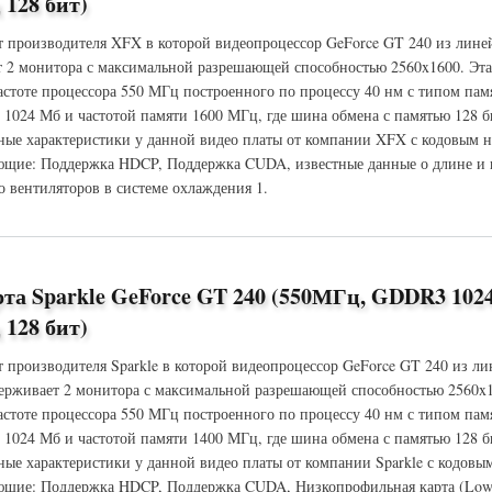
128 бит)
т производителя XFX в которой видеопроцессор GeForce GT 240 из лине
 2 монитора с максимальной разрешающей способностью 2560x1600. Эт
частоте процессора 550 МГц построенного по процессу 40 нм с типом па
 1024 Мб и частотой памяти 1600 МГц, где шина обмена с памятью 128 б
ые характеристики у данной видео платы от компании XFX с кодовым 
щие: Поддержка HDCP, Поддержка CUDA, известные данные о длине и в
о вентиляторов в системе охлаждения 1.
 GeForce GT 240 (550МГц, GDDR3 1024Мб 1600МГц 128 бит)
та Sparkle GeForce GT 240 (550МГц, GDDR3 10
128 бит)
т производителя Sparkle в которой видеопроцессор GeForce GT 240 из л
ерживает 2 монитора с максимальной разрешающей способностью 2560x
частоте процессора 550 МГц построенного по процессу 40 нм с типом па
 1024 Мб и частотой памяти 1400 МГц, где шина обмена с памятью 128 б
ые характеристики у данной видео платы от компании Sparkle с кодовы
щие: Поддержка HDCP, Поддержка CUDA, Низкопрофильная карта (Low P