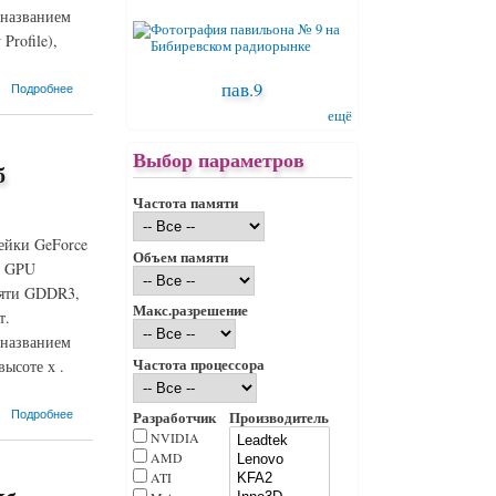
 названием
rofile),
пав.9
Подробнее
ещё
Выбор параметров
б
Частота памяти
ейки GeForce
Объем памяти
а GPU
мяти GDDR3,
Макс.разрешение
т.
 названием
Частота процессора
ысоте х .
Подробнее
Разработчик
Производитель
NVIDIA
AMD
ATI