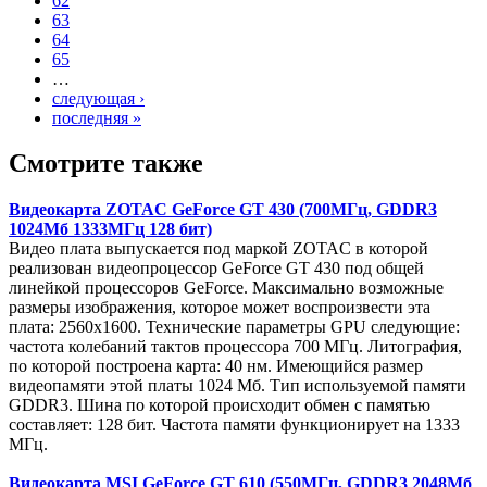
62
63
64
65
…
следующая ›
последняя »
Смотрите также
Видеокарта ZOTAC GeForce GT 430 (700МГц, GDDR3
1024Мб 1333МГц 128 бит)
Видео плата выпускается под маркой ZOTAC в которой
реализован видеопроцессор GeForce GT 430 под общей
линейкой процессоров GeForce. Максимально возможные
размеры изображения, которое может воспроизвести эта
плата: 2560x1600. Технические параметры GPU следующие:
частота колебаний тактов процессора 700 МГц. Литография,
по которой построена карта: 40 нм. Имеющийся размер
видеопамяти этой платы 1024 Мб. Тип используемой памяти
GDDR3. Шина по которой происходит обмен с памятью
составляет: 128 бит. Частота памяти функционирует на 1333
МГц.
Видеокарта MSI GeForce GT 610 (550МГц, GDDR3 2048Мб