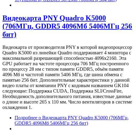
Видеокарта PNY Quadro K5000
(706МГц, GDDR5 4096Мб 5406МГц 256
бит)
Видеокарта от производителя PNY в которой видеопроцессор
Quadro K5000 из линейки Quadro поддерживает 4 монитора с
максимальной разрешающей способностью 4096x2160. Эта
GPU работает на частоте процессора 706 МГц построенного
по процессу 28 нм с типом памяти GDDR5, объём памяти
4096 Мб и частотой памяти 5406 МГц, где шина обмена с
памятью 256 бит. Дополнительные характеристики у данной
видео платы от компании PNY с кодовым названием GK104
следующие: Поддержка CUDA, Поддержка SLI/CrossFire,
Необходимость дополнительного питания, известные данные
о длине и высоте 265 х 110 мм. Число вентиляторов в системе
охлаждения 1.
Подробнее
о Видеокарта PNY Quadro K5000 (706МГц,
GDDR5 4096Мб 5406МГц 256 бит)