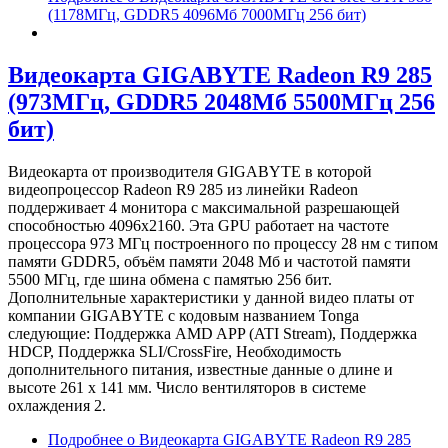
(1178МГц, GDDR5 4096Мб 7000МГц 256 бит)
Видеокарта GIGABYTE Radeon R9 285
(973МГц, GDDR5 2048Мб 5500МГц 256
бит)
Видеокарта от производителя GIGABYTE в которой
видеопроцессор Radeon R9 285 из линейки Radeon
поддерживает 4 монитора с максимальной разрешающей
способностью 4096x2160. Эта GPU работает на частоте
процессора 973 МГц построенного по процессу 28 нм с типом
памяти GDDR5, объём памяти 2048 Мб и частотой памяти
5500 МГц, где шина обмена с памятью 256 бит.
Дополнительные характеристики у данной видео платы от
компании GIGABYTE с кодовым названием Tonga
следующие: Поддержка AMD APP (ATI Stream), Поддержка
HDCP, Поддержка SLI/CrossFire, Необходимость
дополнительного питания, известные данные о длине и
высоте 261 х 141 мм. Число вентиляторов в системе
охлаждения 2.
Подробнее
о Видеокарта GIGABYTE Radeon R9 285