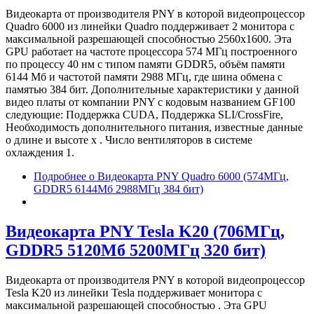
Видеокарта от производителя PNY в которой видеопроцессор
Quadro 6000 из линейки Quadro поддерживает 2 монитора с
максимальной разрешающей способностью 2560x1600. Эта
GPU работает на частоте процессора 574 МГц построенного
по процессу 40 нм с типом памяти GDDR5, объём памяти
6144 Мб и частотой памяти 2988 МГц, где шина обмена с
памятью 384 бит. Дополнительные характеристики у данной
видео платы от компании PNY с кодовым названием GF100
следующие: Поддержка CUDA, Поддержка SLI/CrossFire,
Необходимость дополнительного питания, известные данные
о длине и высоте х . Число вентиляторов в системе
охлаждения 1.
Подробнее
о Видеокарта PNY Quadro 6000 (574МГц,
GDDR5 6144Мб 2988МГц 384 бит)
Видеокарта PNY Tesla K20 (706МГц,
GDDR5 5120Мб 5200МГц 320 бит)
Видеокарта от производителя PNY в которой видеопроцессор
Tesla K20 из линейки Tesla поддерживает монитора с
максимальной разрешающей способностью . Эта GPU