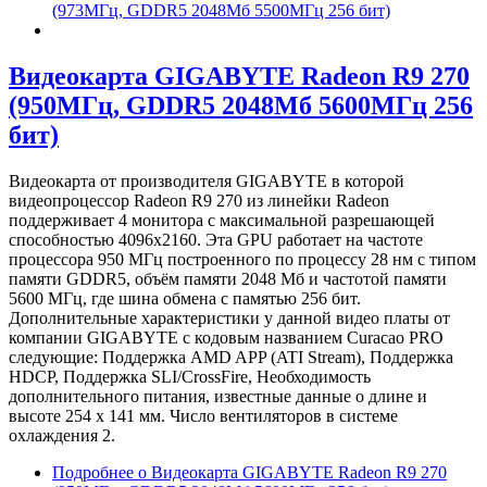
(973МГц, GDDR5 2048Мб 5500МГц 256 бит)
Видеокарта GIGABYTE Radeon R9 270
(950МГц, GDDR5 2048Мб 5600МГц 256
бит)
Видеокарта от производителя GIGABYTE в которой
видеопроцессор Radeon R9 270 из линейки Radeon
поддерживает 4 монитора с максимальной разрешающей
способностью 4096x2160. Эта GPU работает на частоте
процессора 950 МГц построенного по процессу 28 нм с типом
памяти GDDR5, объём памяти 2048 Мб и частотой памяти
5600 МГц, где шина обмена с памятью 256 бит.
Дополнительные характеристики у данной видео платы от
компании GIGABYTE с кодовым названием Curacao PRO
следующие: Поддержка AMD APP (ATI Stream), Поддержка
HDCP, Поддержка SLI/CrossFire, Необходимость
дополнительного питания, известные данные о длине и
высоте 254 х 141 мм. Число вентиляторов в системе
охлаждения 2.
Подробнее
о Видеокарта GIGABYTE Radeon R9 270