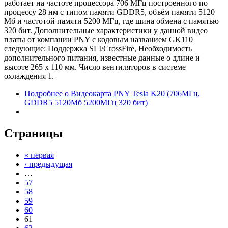
работает на частоте процессора 706 МГц построенного по
процессу 28 нм с типом памяти GDDR5, объём памяти 5120
Мб и частотой памяти 5200 МГц, где шина обмена с памятью
320 бит. Дополнительные характеристики у данной видео
платы от компании PNY с кодовым названием GK110
следующие: Поддержка SLI/CrossFire, Необходимость
дополнительного питания, известные данные о длине и
высоте 265 х 110 мм. Число вентиляторов в системе
охлаждения 1.
Подробнее
о Видеокарта PNY Tesla K20 (706МГц,
GDDR5 5120Мб 5200МГц 320 бит)
Страницы
« первая
‹ предыдущая
…
57
58
59
60
61