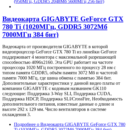
(950МГц, GDDR5 2048Мб 5600МГц 256 бит)
Видеокарта GIGABYTE GeForce GTX
780 Ti (1020МГц, GDDR5 3072Мб
7000МГц 384 бит)
Видеокарта от производителя GIGABYTE в которой
видеопроцессор GeForce GTX 780 Ti из линейки GeForce
поддерживает 4 монитора с максимальной разрешающей
способностью 4096x2160. Эта GPU работает на частоте
процессора 1020 МГц построенного по процессу 28 нм с
типом памяти GDDR5, объём памяти 3072 Мб и частотой
памяти 7000 МГц, где шина обмена с памятью 384 бит.
Дополнительные характеристики у данной видео платы от
компании GIGABYTE с кодовым названием GK110
следующие: Поддержка 3-Way SLI, Поддержка CUDA,
Поддержка HDCP, Поддержка SLI/CrossFire, Необходимость
дополнительного питания, известные данные о длине и
высоте 292 х 129 мм. Число вентиляторов в системе
охлаждения 3.
Подробнее
о Видеокарта GIGABYTE GeForce GTX 780
Ti (1020МГц, GDDR5 3072Мб 7000МГц 384 бит)