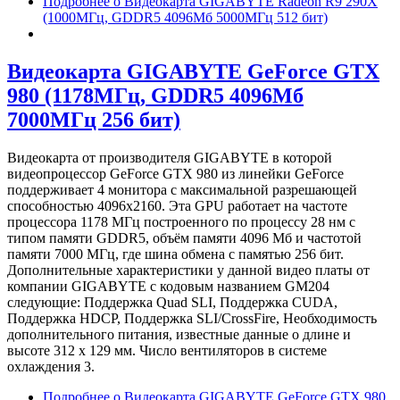
Подробнее
о Видеокарта GIGABYTE Radeon R9 290X
(1000МГц, GDDR5 4096Мб 5000МГц 512 бит)
Видеокарта GIGABYTE GeForce GTX
980 (1178МГц, GDDR5 4096Мб
7000МГц 256 бит)
Видеокарта от производителя GIGABYTE в которой
видеопроцессор GeForce GTX 980 из линейки GeForce
поддерживает 4 монитора с максимальной разрешающей
способностью 4096x2160. Эта GPU работает на частоте
процессора 1178 МГц построенного по процессу 28 нм с
типом памяти GDDR5, объём памяти 4096 Мб и частотой
памяти 7000 МГц, где шина обмена с памятью 256 бит.
Дополнительные характеристики у данной видео платы от
компании GIGABYTE с кодовым названием GM204
следующие: Поддержка Quad SLI, Поддержка CUDA,
Поддержка HDCP, Поддержка SLI/CrossFire, Необходимость
дополнительного питания, известные данные о длине и
высоте 312 х 129 мм. Число вентиляторов в системе
охлаждения 3.
Подробнее
о Видеокарта GIGABYTE GeForce GTX 980