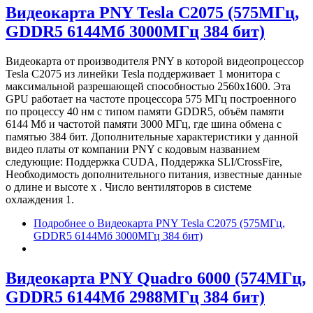
Видеокарта PNY Tesla C2075 (575МГц,
GDDR5 6144Мб 3000МГц 384 бит)
Видеокарта от производителя PNY в которой видеопроцессор
Tesla C2075 из линейки Tesla поддерживает 1 монитора с
максимальной разрешающей способностью 2560x1600. Эта
GPU работает на частоте процессора 575 МГц построенного
по процессу 40 нм с типом памяти GDDR5, объём памяти
6144 Мб и частотой памяти 3000 МГц, где шина обмена с
памятью 384 бит. Дополнительные характеристики у данной
видео платы от компании PNY с кодовым названием
следующие: Поддержка CUDA, Поддержка SLI/CrossFire,
Необходимость дополнительного питания, известные данные
о длине и высоте х . Число вентиляторов в системе
охлаждения 1.
Подробнее
о Видеокарта PNY Tesla C2075 (575МГц,
GDDR5 6144Мб 3000МГц 384 бит)
Видеокарта PNY Quadro 6000 (574МГц,
GDDR5 6144Мб 2988МГц 384 бит)