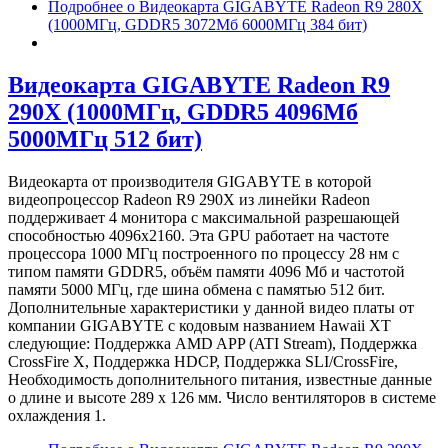
Подробнее
о Видеокарта GIGABYTE Radeon R9 280X
(1000МГц, GDDR5 3072Мб 6000МГц 384 бит)
Видеокарта GIGABYTE Radeon R9
290X (1000МГц, GDDR5 4096Мб
5000МГц 512 бит)
Видеокарта от производителя GIGABYTE в которой
видеопроцессор Radeon R9 290X из линейки Radeon
поддерживает 4 монитора с максимальной разрешающей
способностью 4096x2160. Эта GPU работает на частоте
процессора 1000 МГц построенного по процессу 28 нм с
типом памяти GDDR5, объём памяти 4096 Мб и частотой
памяти 5000 МГц, где шина обмена с памятью 512 бит.
Дополнительные характеристики у данной видео платы от
компании GIGABYTE с кодовым названием Hawaii XT
следующие: Поддержка AMD APP (ATI Stream), Поддержка
CrossFire X, Поддержка HDCP, Поддержка SLI/CrossFire,
Необходимость дополнительного питания, известные данные
о длине и высоте 289 х 126 мм. Число вентиляторов в системе
охлаждения 1.