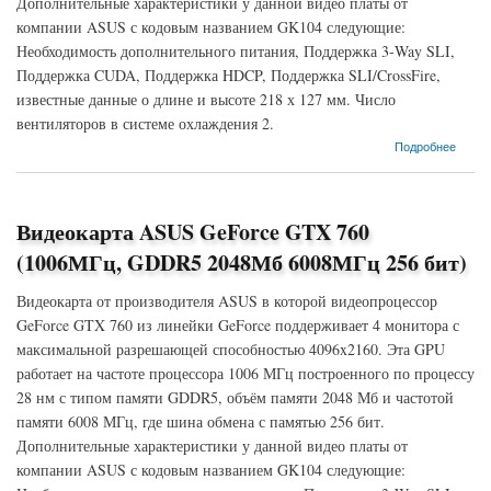
Дополнительные характеристики у данной видео платы от
компании ASUS с кодовым названием GK104 следующие:
Необходимость дополнительного питания, Поддержка 3-Way SLI,
Поддержка CUDA, Поддержка HDCP, Поддержка SLI/CrossFire,
известные данные о длине и высоте 218 х 127 мм. Число
вентиляторов в системе охлаждения 2.
о Видеокарта ASUS GeForce GTX 760 (1006МГц, GDDR5 2048Мб 6008МГц 256 бит)
Подробнее
Видеокарта ASUS GeForce GTX 760
(1006МГц, GDDR5 2048Мб 6008МГц 256 бит)
Видеокарта от производителя ASUS в которой видеопроцессор
GeForce GTX 760 из линейки GeForce поддерживает 4 монитора с
максимальной разрешающей способностью 4096x2160. Эта GPU
работает на частоте процессора 1006 МГц построенного по процессу
28 нм с типом памяти GDDR5, объём памяти 2048 Мб и частотой
памяти 6008 МГц, где шина обмена с памятью 256 бит.
Дополнительные характеристики у данной видео платы от
компании ASUS с кодовым названием GK104 следующие: