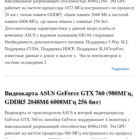
максимальной разрешающей способностью 4096x2160. Эта GPU
работает на частоте процессора 1072 МГц построенного по процессу
28 нм с типом памяти GDDR5, объём памяти 2048 Мб и частотой
памяти 6008 МГц, где шина обмена с памятью 256 бит.
Дополнительные характеристики у данной видео платы от
компании ASUS с кодовым названием GK104 следующие:
Необходимость дополнительного питания, Поддержка 3-Way SLI,
Поддержка CUDA, Поддержка HDCP, Поддержка SLI/CrossFire,
известные данные о длине и высоте х . Число вентиляторов в
системе охлаждения 2.
о Видеокарта ASUS GeForce GTX 760 (1072МГц, GDDR5 2048Мб 6008МГц 256 бит)
Подробнее
Видеокарта ASUS GeForce GTX 760 (980МГц,
GDDR5 2048Мб 6008МГц 256 бит)
Видеокарта от производителя ASUS в которой видеопроцессор
GeForce GTX 760 из линейки GeForce поддерживает 4 монитора с
максимальной разрешающей способностью 4096x2160. Эта GPU
работает на частоте процессора 980 МГц построенного по процессу