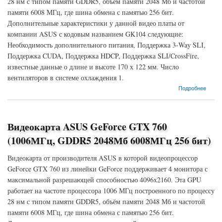
28 нм с типом памяти GDDR5, объём памяти 2048 Мб и частотой
памяти 6008 МГц, где шина обмена с памятью 256 бит.
Дополнительные характеристики у данной видео платы от
компании ASUS с кодовым названием GK104 следующие:
Необходимость дополнительного питания, Поддержка 3-Way SLI,
Поддержка CUDA, Поддержка HDCP, Поддержка SLI/CrossFire,
известные данные о длине и высоте 170 х 122 мм. Число
вентиляторов в системе охлаждения 1.
о Видеокарта ASUS GeForce GTX 760 (980МГц, GDDR5 2048Мб 6008МГц 256 бит)
Подробнее
Видеокарта ASUS GeForce GTX 760
(1006МГц, GDDR5 2048Мб 6008МГц 256 бит)
Видеокарта от производителя ASUS в которой видеопроцессор
GeForce GTX 760 из линейки GeForce поддерживает 4 монитора с
максимальной разрешающей способностью 4096x2160. Эта GPU
работает на частоте процессора 1006 МГц построенного по процессу
28 нм с типом памяти GDDR5, объём памяти 2048 Мб и частотой
памяти 6008 МГц, где шина обмена с памятью 256 бит.