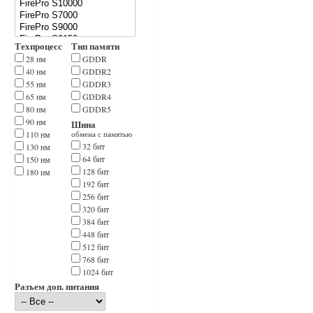
Техпроцесс
Тип памяти
28 нм
GDDR
40 нм
GDDR2
55 нм
GDDR3
65 нм
GDDR4
80 нм
GDDR5
90 нм
Шина
110 нм
обмена с памятью
32 бит
130 нм
64 бит
150 нм
128 бит
180 нм
192 бит
256 бит
320 бит
384 бит
448 бит
512 бит
768 бит
1024 бит
Разъем доп. питания