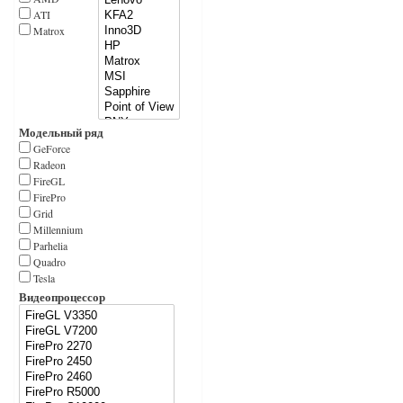
ATI
Matrox
Модельный ряд
GeForce
Radeon
FireGL
FirePro
Grid
Millennium
Parhelia
Quadro
Tesla
Видеопроцессор