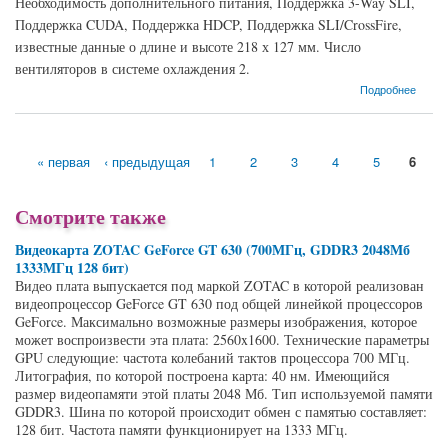
Необходимость дополнительного питания, Поддержка 3-Way SLI,
Поддержка CUDA, Поддержка HDCP, Поддержка SLI/CrossFire,
известные данные о длине и высоте 218 х 127 мм. Число
вентиляторов в системе охлаждения 2.
о Видеокарта ASUS GeForce GTX 760 (1006МГц, GDDR5 2048Мб 6008МГц 256 бит)
Подробнее
« первая
‹ предыдущая
1
2
3
4
5
6
Страницы
Смотрите также
Видеокарта ZOTAC GeForce GT 630 (700МГц, GDDR3 2048Мб
1333МГц 128 бит)
Видео плата выпускается под маркой ZOTAC в которой реализован
видеопроцессор GeForce GT 630 под общей линейкой процессоров
GeForce. Максимально возможные размеры изображения, которое
может воспроизвести эта плата: 2560x1600. Технические параметры
GPU следующие: частота колебаний тактов процессора 700 МГц.
Литография, по которой построена карта: 40 нм. Имеющийся
размер видеопамяти этой платы 2048 Мб. Тип используемой памяти
GDDR3. Шина по которой происходит обмен с памятью составляет:
128 бит. Частота памяти функционирует на 1333 МГц.