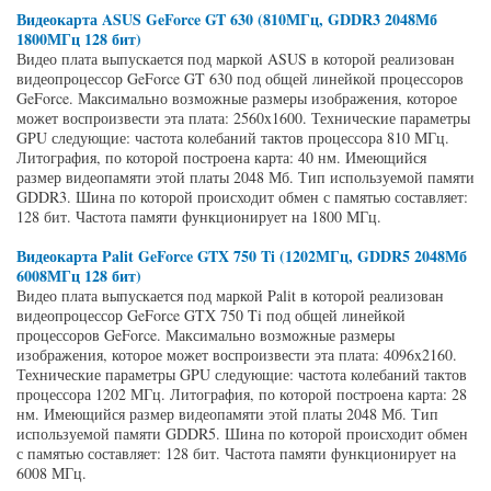
Видеокарта ASUS GeForce GT 630 (810МГц, GDDR3 2048Мб
1800МГц 128 бит)
Видео плата выпускается под маркой ASUS в которой реализован
видеопроцессор GeForce GT 630 под общей линейкой процессоров
GeForce. Максимально возможные размеры изображения, которое
может воспроизвести эта плата: 2560x1600. Технические параметры
GPU следующие: частота колебаний тактов процессора 810 МГц.
Литография, по которой построена карта: 40 нм. Имеющийся
размер видеопамяти этой платы 2048 Мб. Тип используемой памяти
GDDR3. Шина по которой происходит обмен с памятью составляет:
128 бит. Частота памяти функционирует на 1800 МГц.
Видеокарта Palit GeForce GTX 750 Ti (1202МГц, GDDR5 2048Мб
6008МГц 128 бит)
Видео плата выпускается под маркой Palit в которой реализован
видеопроцессор GeForce GTX 750 Ti под общей линейкой
процессоров GeForce. Максимально возможные размеры
изображения, которое может воспроизвести эта плата: 4096x2160.
Технические параметры GPU следующие: частота колебаний тактов
процессора 1202 МГц. Литография, по которой построена карта: 28
нм. Имеющийся размер видеопамяти этой платы 2048 Мб. Тип
используемой памяти GDDR5. Шина по которой происходит обмен
с памятью составляет: 128 бит. Частота памяти функционирует на
6008 МГц.