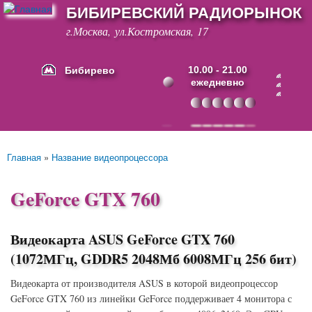
БИБИРЕВСКИЙ РАДИОРЫНОК
Перейти к
основному
г.Москва, ул.Костромская, 17
содержанию
Бибирево
10.00 - 21.00
ежедневно
Основные ссылки
Главная
»
Название видеопроцессора
Вы здесь
GeForce GTX 760
Видеокарта ASUS GeForce GTX 760
(1072МГц, GDDR5 2048Мб 6008МГц 256 бит)
Видеокарта от производителя ASUS в которой видеопроцессор
GeForce GTX 760 из линейки GeForce поддерживает 4 монитора с