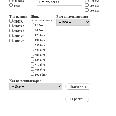
Quadro
130 нм
Tesla
150 нм
180 нм
Тип памяти
Шина
Разъем доп. питания
обмена с памятью
GDDR
32 бит
GDDR2
64 бит
GDDR3
128 бит
GDDR4
192 бит
GDDR5
256 бит
320 бит
384 бит
448 бит
512 бит
768 бит
1024 бит
Кол-во вентиляторов