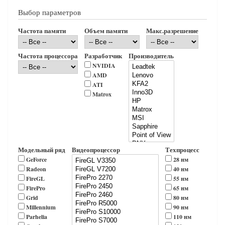
Выбор параметров
Частота памяти
Объем памяти
Макс.разрешение
Частота процессора
Разработчик
Производитель
NVIDIA
AMD
ATI
Matrox
Модельный ряд
Видеопроцессор
Техпроцесс
GeForce
28 нм
Radeon
40 нм
FireGL
55 нм
FirePro
65 нм
Grid
80 нм
Millennium
90 нм
Parhelia
110 нм