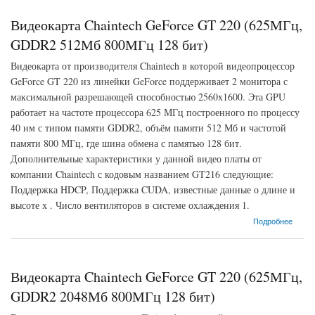
Видеокарта Chaintech GeForce GT 220 (625МГц,
GDDR2 512Мб 800МГц 128 бит)
Видеокарта от производителя Chaintech в которой видеопроцессор
GeForce GT 220 из линейки GeForce поддерживает 2 монитора с
максимальной разрешающей способностью 2560x1600. Эта GPU
работает на частоте процессора 625 МГц построенного по процессу
40 нм с типом памяти GDDR2, объём памяти 512 Мб и частотой
памяти 800 МГц, где шина обмена с памятью 128 бит.
Дополнительные характеристики у данной видео платы от
компании Chaintech с кодовым названием GT216 следующие:
Поддержка HDCP, Поддержка CUDA, известные данные о длине и
высоте х . Число вентиляторов в системе охлаждения 1.
о Видеокарта Chaintech GeForce GT 220 (625МГц, GDDR2 512Мб 800МГц 128 бит)
Подробнее
Видеокарта Chaintech GeForce GT 220 (625МГц,
GDDR2 2048Мб 800МГц 128 бит)