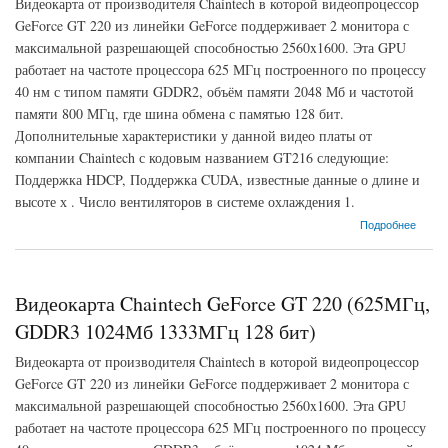
Видеокарта от производителя Chaintech в которой видеопроцессор
GeForce GT 220 из линейки GeForce поддерживает 2 монитора с
максимальной разрешающей способностью 2560x1600. Эта GPU
работает на частоте процессора 625 МГц построенного по процессу
40 нм с типом памяти GDDR2, объём памяти 2048 Мб и частотой
памяти 800 МГц, где шина обмена с памятью 128 бит.
Дополнительные характеристики у данной видео платы от
компании Chaintech с кодовым названием GT216 следующие:
Поддержка HDCP, Поддержка CUDA, известные данные о длине и
высоте х . Число вентиляторов в системе охлаждения 1.
о Видеокарта Chaintech GeForce GT 220 (625МГц, GDDR2 2048Мб 800МГц 128 бит)
Подробнее
Видеокарта Chaintech GeForce GT 220 (625МГц,
GDDR3 1024Мб 1333МГц 128 бит)
Видеокарта от производителя Chaintech в которой видеопроцессор
GeForce GT 220 из линейки GeForce поддерживает 2 монитора с
максимальной разрешающей способностью 2560x1600. Эта GPU
работает на частоте процессора 625 МГц построенного по процессу