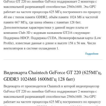
GeForce GT 220 из линейки GeForce поддерживает 2 монитора с
максимальной разрешающей способностью 2560x1600. Эта GPU
работает на частоте процессора 625 МГц построенного по процессу
40 нм с типом памяти GDDR2, объём памяти 1024 Мб и частотой
памяти 667 МГц, где шина обмена с памятью 128 бит.
Дополнительные характеристики у данной видео платы от
компании Club-3D с кодовым названием GT216 следующие:
Поддержка HDCP, Поддержка CUDA, Низкопрофильная карта (Low
Profile), известные данные о длине и высоте 158 х 56 мм. Число
вентиляторов в системе охлаждения 1.
о Видеокарта Club-3D GeForce GT 220 (625МГц, GDDR2 1024Мб 667МГц 128 бит)
Подробнее
Видеокарта Chaintech GeForce GT 220 (625МГц,
GDDR3 1024Мб 1600МГц 128 бит)
Видеокарта от производителя Chaintech в которой видеопроцессор
GeForce GT 220 из линейки GeForce поддерживает 2 монитора с
максимальной разрешающей способностью 2560x1600. Эта GPU
работает на частоте процессора 625 МГц построенного по процессу