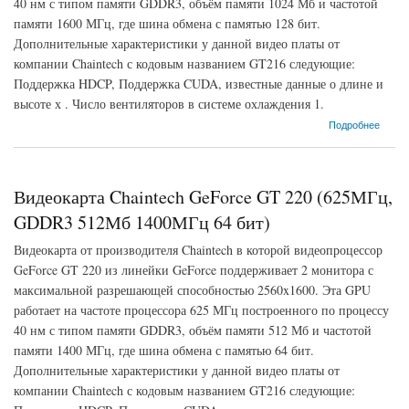
40 нм с типом памяти GDDR3, объём памяти 1024 Мб и частотой
памяти 1600 МГц, где шина обмена с памятью 128 бит.
Дополнительные характеристики у данной видео платы от
компании Chaintech с кодовым названием GT216 следующие:
Поддержка HDCP, Поддержка CUDA, известные данные о длине и
высоте х . Число вентиляторов в системе охлаждения 1.
о Видеокарта Chaintech GeForce GT 220 (625МГц, GDDR3 1024Мб 1600МГц 128 бит)
Подробнее
Видеокарта Chaintech GeForce GT 220 (625МГц,
GDDR3 512Мб 1400МГц 64 бит)
Видеокарта от производителя Chaintech в которой видеопроцессор
GeForce GT 220 из линейки GeForce поддерживает 2 монитора с
максимальной разрешающей способностью 2560x1600. Эта GPU
работает на частоте процессора 625 МГц построенного по процессу
40 нм с типом памяти GDDR3, объём памяти 512 Мб и частотой
памяти 1400 МГц, где шина обмена с памятью 64 бит.
Дополнительные характеристики у данной видео платы от
компании Chaintech с кодовым названием GT216 следующие: