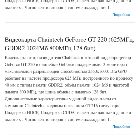
Поддержка HDCP, Поддержка CUDA, известные данные о длине и
высоте х . Число вентиляторов в системе охлаждения 1.
о Видеокарта Chaintech GeForce GT 220 (625МГц, GDDR3 512Мб 1400МГц 64 бит)
Подробнее
Видеокарта Chaintech GeForce GT 220 (625МГц,
GDDR2 1024Мб 800МГц 128 бит)
Видеокарта от производителя Chaintech в которой видеопроцессор
GeForce GT 220 из линейки GeForce поддерживает 2 монитора с
максимальной разрешающей способностью 2560x1600. Эта GPU
работает на частоте процессора 625 МГц построенного по процессу
40 нм с типом памяти GDDR2, объём памяти 1024 Мб и частотой
памяти 800 МГц, где шина обмена с памятью 128 бит.
Дополнительные характеристики у данной видео платы от
компании Chaintech с кодовым названием GT216 следующие:
Поддержка HDCP, Поддержка CUDA, известные данные о длине и
высоте х . Число вентиляторов в системе охлаждения 1.
о Видеокарта Chaintech GeForce GT 220 (625МГц, GDDR2 1024Мб 800МГц 128 бит)
Подробнее