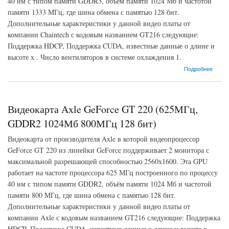
40 нм с типом памяти GDDR3, объём памяти 1024 Мб и частотой
памяти 1333 МГц, где шина обмена с памятью 128 бит.
Дополнительные характеристики у данной видео платы от
компании Chaintech с кодовым названием GT216 следующие:
Поддержка HDCP, Поддержка CUDA, известные данные о длине и
высоте х . Число вентиляторов в системе охлаждения 1.
о Видеокарта Chaintech GeForce GT 220 (625МГц, GDDR3 1024Мб 1333МГц 128 бит)
Подробнее
Видеокарта Axle GeForce GT 220 (625МГц,
GDDR2 1024Мб 800МГц 128 бит)
Видеокарта от производителя Axle в которой видеопроцессор
GeForce GT 220 из линейки GeForce поддерживает 2 монитора с
максимальной разрешающей способностью 2560x1600. Эта GPU
работает на частоте процессора 625 МГц построенного по процессу
40 нм с типом памяти GDDR2, объём памяти 1024 Мб и частотой
памяти 800 МГц, где шина обмена с памятью 128 бит.
Дополнительные характеристики у данной видео платы от
компании Axle с кодовым названием GT216 следующие: Поддержка
HDCP, Поддержка CUDA, известные данные о длине и высоте х .