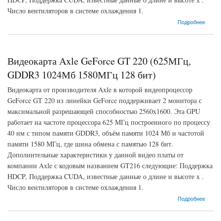
Число вентиляторов в системе охлаждения 1.
о Видеокарта Axle GeForce GT 220 (625МГц, GDDR2 1024Мб 800МГц 128 бит)
Подробнее
Видеокарта Axle GeForce GT 220 (625МГц,
GDDR3 1024Мб 1580МГц 128 бит)
Видеокарта от производителя Axle в которой видеопроцессор
GeForce GT 220 из линейки GeForce поддерживает 2 монитора с
максимальной разрешающей способностью 2560x1600. Эта GPU
работает на частоте процессора 625 МГц построенного по процессу
40 нм с типом памяти GDDR3, объём памяти 1024 Мб и частотой
памяти 1580 МГц, где шина обмена с памятью 128 бит.
Дополнительные характеристики у данной видео платы от
компании Axle с кодовым названием GT216 следующие: Поддержка
HDCP, Поддержка CUDA, известные данные о длине и высоте х .
Число вентиляторов в системе охлаждения 1.
о Видеокарта Axle GeForce GT 220 (625МГц, GDDR3 1024Мб 1580МГц 128 бит)
Подробнее