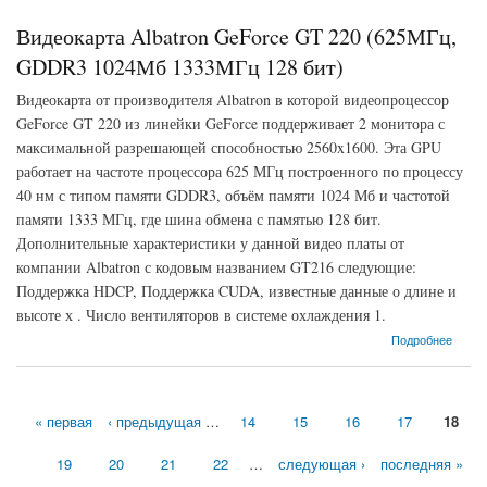
Видеокарта Albatron GeForce GT 220 (625МГц,
GDDR3 1024Мб 1333МГц 128 бит)
Видеокарта от производителя Albatron в которой видеопроцессор
GeForce GT 220 из линейки GeForce поддерживает 2 монитора с
максимальной разрешающей способностью 2560x1600. Эта GPU
работает на частоте процессора 625 МГц построенного по процессу
40 нм с типом памяти GDDR3, объём памяти 1024 Мб и частотой
памяти 1333 МГц, где шина обмена с памятью 128 бит.
Дополнительные характеристики у данной видео платы от
компании Albatron с кодовым названием GT216 следующие:
Поддержка HDCP, Поддержка CUDA, известные данные о длине и
высоте х . Число вентиляторов в системе охлаждения 1.
о Видеокарта Albatron GeForce GT 220 (625МГц, GDDR3 1024Мб 1333МГц 128 бит)
Подробнее
« первая
‹ предыдущая
…
14
15
16
17
18
Страницы
19
20
21
22
…
следующая ›
последняя »