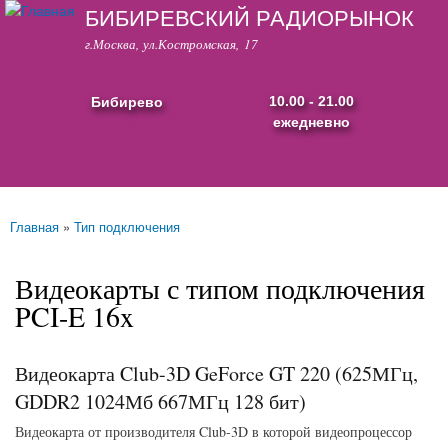
БИБИРЕВСКИЙ РАДИОРЫНОК
Перейти к
основному
г.Москва, ул.Костромская, 17
содержанию
Бибирево
10.00 - 21.00
ежедневно
Основные ссылки
Главная
»
Тип подключения
Вы здесь
Видеокарты с типом подключения
PCI-E 16x
Видеокарта Club-3D GeForce GT 220 (625МГц,
GDDR2 1024Мб 667МГц 128 бит)
Видеокарта от производителя Club-3D в которой видеопроцессор