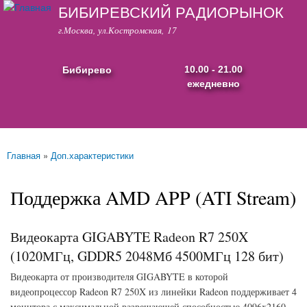
БИБИРЕВСКИЙ РАДИОРЫНОК
Перейти к
основному
г.Москва, ул.Костромская, 17
содержанию
Бибирево
10.00 - 21.00
ежедневно
Основные ссылки
Главная
»
Доп.характеристики
Вы здесь
Поддержка AMD APP (ATI Stream)
Видеокарта GIGABYTE Radeon R7 250X
(1020МГц, GDDR5 2048Мб 4500МГц 128 бит)
Видеокарта от производителя GIGABYTE в которой
видеопроцессор Radeon R7 250X из линейки Radeon поддерживает 4
монитора с максимальной разрешающей способностью 4096x2160.