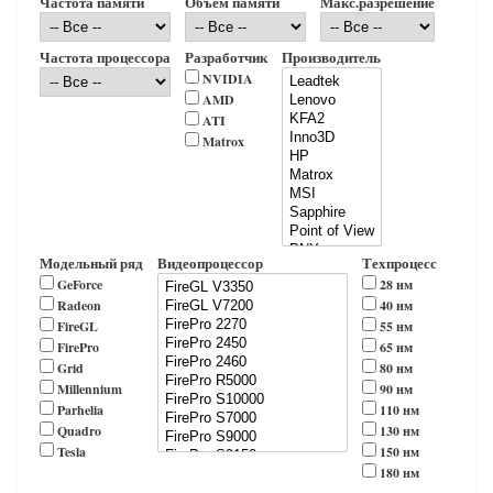
Частота памяти
Объем памяти
Макс.разрешение
Частота процессора
Разработчик
Производитель
NVIDIA
AMD
ATI
Matrox
Модельный ряд
Видеопроцессор
Техпроцесс
GeForce
28 нм
Radeon
40 нм
FireGL
55 нм
FirePro
65 нм
Grid
80 нм
Millennium
90 нм
Parhelia
110 нм
Quadro
130 нм
Tesla
150 нм
180 нм