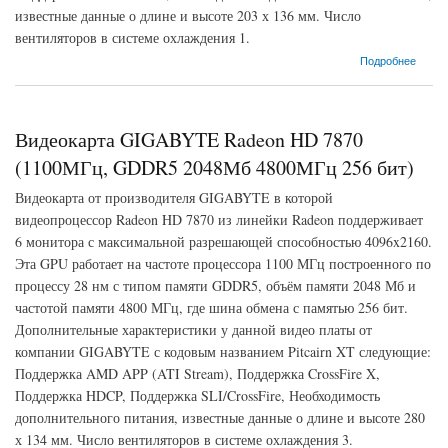
известные данные о длине и высоте 203 х 136 мм. Число
вентиляторов в системе охлаждения 1.
о Видеокарта GIGABYTE Radeon R7 260X (1075МГц, GDDR5 1024Мб 6000МГц 128
Подробнее
бит)
Видеокарта GIGABYTE Radeon HD 7870
(1100МГц, GDDR5 2048Мб 4800МГц 256 бит)
Видеокарта от производителя GIGABYTE в которой
видеопроцессор Radeon HD 7870 из линейки Radeon поддерживает
6 монитора с максимальной разрешающей способностью 4096x2160.
Эта GPU работает на частоте процессора 1100 МГц построенного по
процессу 28 нм с типом памяти GDDR5, объём памяти 2048 Мб и
частотой памяти 4800 МГц, где шина обмена с памятью 256 бит.
Дополнительные характеристики у данной видео платы от
компании GIGABYTE с кодовым названием Pitcairn XT следующие:
Поддержка AMD APP (ATI Stream), Поддержка CrossFire X,
Поддержка HDCP, Поддержка SLI/CrossFire, Необходимость
дополнительного питания, известные данные о длине и высоте 280
х 134 мм. Число вентиляторов в системе охлаждения 3.