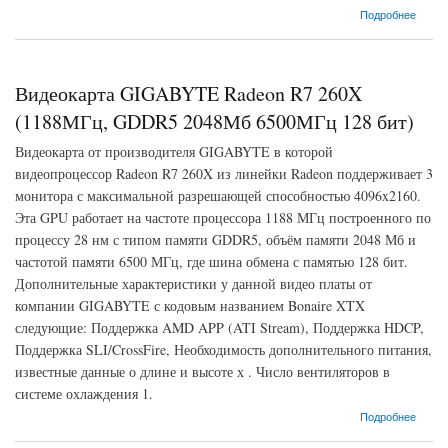
о Видеокарта GIGABYTE Radeon HD 7870 (1100МГц, GDDR5 2048Мб 4800МГц 256
Подробнее
бит)
Видеокарта GIGABYTE Radeon R7 260X
(1188МГц, GDDR5 2048Мб 6500МГц 128 бит)
Видеокарта от производителя GIGABYTE в которой
видеопроцессор Radeon R7 260X из линейки Radeon поддерживает 3
монитора с максимальной разрешающей способностью 4096x2160.
Эта GPU работает на частоте процессора 1188 МГц построенного по
процессу 28 нм с типом памяти GDDR5, объём памяти 2048 Мб и
частотой памяти 6500 МГц, где шина обмена с памятью 128 бит.
Дополнительные характеристики у данной видео платы от
компании GIGABYTE с кодовым названием Bonaire XTX
следующие: Поддержка AMD APP (ATI Stream), Поддержка HDCP,
Поддержка SLI/CrossFire, Необходимость дополнительного питания,
известные данные о длине и высоте х . Число вентиляторов в
системе охлаждения 1.
о Видеокарта GIGABYTE Radeon R7 260X (1188МГц, GDDR5 2048Мб 6500МГц 128
Подробнее
бит)