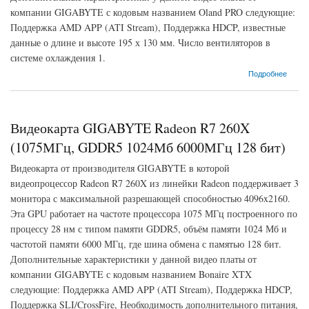
компании GIGABYTE с кодовым названием Oland PRO следующие:
Поддержка AMD APP (ATI Stream), Поддержка HDCP, известные
данные о длине и высоте 195 х 130 мм. Число вентиляторов в
системе охлаждения 1.
о Видеокарта GIGABYTE Radeon R7 240 (900МГц, GDDR3 2048Мб 1800МГц 128 бит)
Подробнее
Видеокарта GIGABYTE Radeon R7 260X
(1075МГц, GDDR5 1024Мб 6000МГц 128 бит)
Видеокарта от производителя GIGABYTE в которой
видеопроцессор Radeon R7 260X из линейки Radeon поддерживает 3
монитора с максимальной разрешающей способностью 4096x2160.
Эта GPU работает на частоте процессора 1075 МГц построенного по
процессу 28 нм с типом памяти GDDR5, объём памяти 1024 Мб и
частотой памяти 6000 МГц, где шина обмена с памятью 128 бит.
Дополнительные характеристики у данной видео платы от
компании GIGABYTE с кодовым названием Bonaire XTX
следующие: Поддержка AMD APP (ATI Stream), Поддержка HDCP,
Поддержка SLI/CrossFire, Необходимость дополнительного питания,