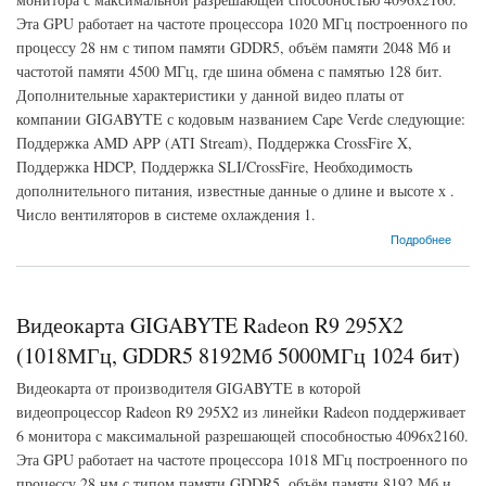
Эта GPU работает на частоте процессора 1020 МГц построенного по
процессу 28 нм с типом памяти GDDR5, объём памяти 2048 Мб и
частотой памяти 4500 МГц, где шина обмена с памятью 128 бит.
Дополнительные характеристики у данной видео платы от
компании GIGABYTE с кодовым названием Cape Verde следующие:
Поддержка AMD APP (ATI Stream), Поддержка CrossFire X,
Поддержка HDCP, Поддержка SLI/CrossFire, Необходимость
дополнительного питания, известные данные о длине и высоте х .
Число вентиляторов в системе охлаждения 1.
о Видеокарта GIGABYTE Radeon R7 250X (1020МГц, GDDR5 2048Мб 4500МГц 128
Подробнее
бит)
Видеокарта GIGABYTE Radeon R9 295X2
(1018МГц, GDDR5 8192Мб 5000МГц 1024 бит)
Видеокарта от производителя GIGABYTE в которой
видеопроцессор Radeon R9 295X2 из линейки Radeon поддерживает
6 монитора с максимальной разрешающей способностью 4096x2160.
Эта GPU работает на частоте процессора 1018 МГц построенного по
процессу 28 нм с типом памяти GDDR5, объём памяти 8192 Мб и