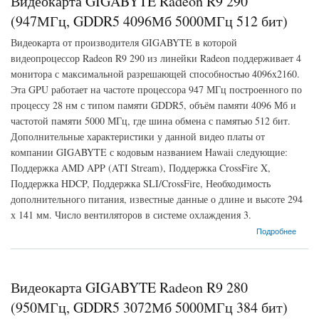
Видеокарта GIGABYTE Radeon R9 290
(947МГц, GDDR5 4096Мб 5000МГц 512 бит)
Видеокарта от производителя GIGABYTE в которой
видеопроцессор Radeon R9 290 из линейки Radeon поддерживает 4
монитора с максимальной разрешающей способностью 4096x2160.
Эта GPU работает на частоте процессора 947 МГц построенного по
процессу 28 нм с типом памяти GDDR5, объём памяти 4096 Мб и
частотой памяти 5000 МГц, где шина обмена с памятью 512 бит.
Дополнительные характеристики у данной видео платы от
компании GIGABYTE с кодовым названием Hawaii следующие:
Поддержка AMD APP (ATI Stream), Поддержка CrossFire X,
Поддержка HDCP, Поддержка SLI/CrossFire, Необходимость
дополнительного питания, известные данные о длине и высоте 294
х 141 мм. Число вентиляторов в системе охлаждения 3.
о Видеокарта GIGABYTE Radeon R9 290 (947МГц, GDDR5 4096Мб 5000МГц 512 бит)
Подробнее
Видеокарта GIGABYTE Radeon R9 280
(950МГц, GDDR5 3072Мб 5000МГц 384 бит)