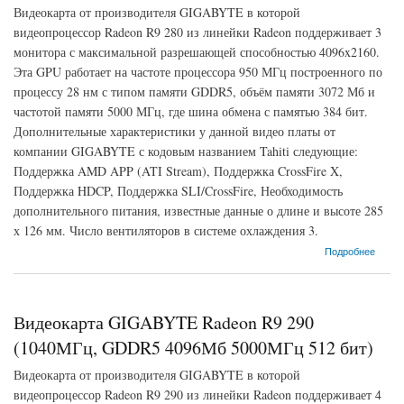
Видеокарта от производителя GIGABYTE в которой
видеопроцессор Radeon R9 280 из линейки Radeon поддерживает 3
монитора с максимальной разрешающей способностью 4096x2160.
Эта GPU работает на частоте процессора 950 МГц построенного по
процессу 28 нм с типом памяти GDDR5, объём памяти 3072 Мб и
частотой памяти 5000 МГц, где шина обмена с памятью 384 бит.
Дополнительные характеристики у данной видео платы от
компании GIGABYTE с кодовым названием Tahiti следующие:
Поддержка AMD APP (ATI Stream), Поддержка CrossFire X,
Поддержка HDCP, Поддержка SLI/CrossFire, Необходимость
дополнительного питания, известные данные о длине и высоте 285
х 126 мм. Число вентиляторов в системе охлаждения 3.
о Видеокарта GIGABYTE Radeon R9 280 (950МГц, GDDR5 3072Мб 5000МГц 384 бит)
Подробнее
Видеокарта GIGABYTE Radeon R9 290
(1040МГц, GDDR5 4096Мб 5000МГц 512 бит)
Видеокарта от производителя GIGABYTE в которой
видеопроцессор Radeon R9 290 из линейки Radeon поддерживает 4