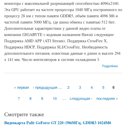
монитора с максимальной разрешающей способностью 4096x2160.
Эта GPU работает на частоте процессора 1040 МГц построенного по
процессу 28 нм с типом памяти GDDR5, объём памяти 4096 Мб и
частотой памяти 5000 МГц, где шина обмена с памятью 512 бит.
Дополнительные характеристики у данной видео платы от
компании GIGABYTE с кодовым названием Hawaii следующие:
Поддержка AMD APP (ATI Stream), Поддержка CrossFire X,
Поддержка HDCP, Поддержка SLI/CrossFire, Необходимость
дополнительного питания, известные данные о длине и высоте 294
х 141 мм. Число вентиляторов в системе охлаждения 3.
о Видеокарта GIGABYTE Radeon R9 290 (1040МГц, GDDR5 4096Мб 5000МГц 512 бит)
Подробнее
« первая
‹ предыдущая
…
2
3
4
5
6
Страницы
7
8
9
10
…
следующая ›
последняя »
Смотрите также
Видеокарта Palit GeForce GT 220 (506МГц, GDDR3 1024Мб