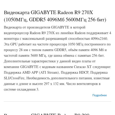
Видеокарта GIGABYTE Radeon R9 270X
(1050МГц, GDDR5 4096Мб 5600МГц 256 бит)
Видеокарта от производителя GIGABYTE в которой
видеопроцессор Radeon R9 270X из линейки Radeon поддерживает 4
монитора с максимальной разрешающей способностью 4096x2160.
Эта GPU работает на частоте процессора 1050 МГц построенного по
процессу 28 нм с типом памяти GDDR5, объём памяти 4096 Мб и
частотой памяти 5600 МГц, где шина обмена с памятью 256 бит.
Дополнительные характеристики у данной видео платы от
компании GIGABYTE с кодовым названием Curacao XT следующие:
Поддержка AMD APP (ATI Stream), Поддержка HDCP, Поддержка
SLI/CrossFire, Необходимость дополнительного питания, известные
данные о длине и высоте 297 х 132 мм. Число вентиляторов в
системе охлаждения 3.
о Видеокарта GIGABYTE Radeon R9 270X (1050МГц, GDDR5 4096Мб 5600МГц 256
Подробнее
бит)