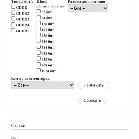
Тип памяти
Шина
Разъем доп. питания
обмена с памятью
GDDR
32 бит
GDDR2
64 бит
GDDR3
128 бит
GDDR4
192 бит
GDDR5
256 бит
320 бит
384 бит
448 бит
512 бит
768 бит
1024 бит
Кол-во вентиляторов
Cтатьи