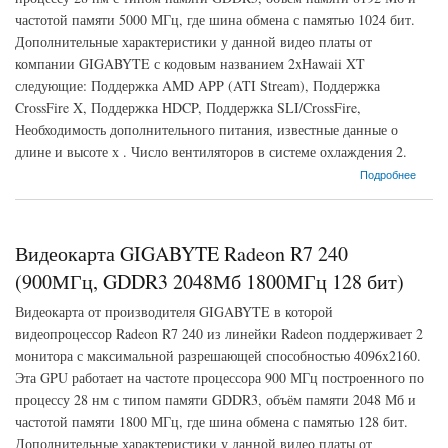
частотой памяти 5000 МГц, где шина обмена с памятью 1024 бит.
Дополнительные характеристики у данной видео платы от
компании GIGABYTE с кодовым названием 2xHawaii XT
следующие: Поддержка AMD APP (ATI Stream), Поддержка
CrossFire X, Поддержка HDCP, Поддержка SLI/CrossFire,
Необходимость дополнительного питания, известные данные о
длине и высоте х . Число вентиляторов в системе охлаждения 2.
о Видеокарта GIGABYTE Radeon R9 295X2 (1018МГц, GDDR5 8192Мб 5000МГц 1024
Подробнее
бит)
Видеокарта GIGABYTE Radeon R7 240
(900МГц, GDDR3 2048Мб 1800МГц 128 бит)
Видеокарта от производителя GIGABYTE в которой
видеопроцессор Radeon R7 240 из линейки Radeon поддерживает 2
монитора с максимальной разрешающей способностью 4096x2160.
Эта GPU работает на частоте процессора 900 МГц построенного по
процессу 28 нм с типом памяти GDDR3, объём памяти 2048 Мб и
частотой памяти 1800 МГц, где шина обмена с памятью 128 бит.
Дополнительные характеристики у данной видео платы от