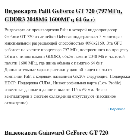
Видеокарта Palit GeForce GT 720 (797МГц,
GDDR3 2048Мб 1600МГц 64 бит)
Видеокарта от производителя Palit в которой видеопроцессор
GeForce GT 720 из линейки GeForce поддерживает 3 монитора с
максимальной разрешающей способностью 4096x2160. Эта GPU
работает на частоте процессора 797 МГц построенного по процессу
28 нм с типом памяти GDDR3, объём памяти 2048 Мб и частотой
памяти 1600 МГц, где шина обмена с памятью 64 бит.
Дополнительные характеристики у данной видео платы от
компании Palit с кодовым названием GK208 следующие: Поддержка
HDCP, Поддержка CUDA, Низкопрофильная карта (Low Profile),
известные данные о длине и высоте 115 х 69 мм. Число
вентиляторов в системе охлаждения отсутствуют (пассивное
охлаждение).
о Видеокарта Palit GeForce GT 720 (797МГц, GDDR3 2048Мб 1600МГц 64 бит)
Подробнее
Видеокарта Gainward GeForce GT 720