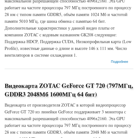
максимальной разрешающей способностью 4096x2160. Эта GPU
работает на частоте процессора 797 МГц построенного по процессу
28 нм с типом памяти GDDR5, объём памяти 1024 Мб и частотой
памяти 5010 МГц, где шина обмена с памятью 64 бит.
Дополнительные характеристики у данной видео платы от
компании ZOTAC с кодовым названием GK208 следующие:
Поддержка HDCP, Поддержка CUDA, Низкопрофильная карта (Low
Profile), известные данные о длине и высоте 146 х 111 мм. Число
вентиляторов в системе охлаждения 1.
о Видеокарта ZOTAC GeForce GT 720 (797МГц, GDDR5 1024Мб 5010МГц 64 бит)
Подробнее
Видеокарта ZOTAC GeForce GT 720 (797МГц,
GDDR3 2048Мб 1600МГц 64 бит)
Видеокарта от производителя ZOTAC в которой видеопроцессор
GeForce GT 720 из линейки GeForce поддерживает 3 монитора с
максимальной разрешающей способностью 4096x2160. Эта GPU
работает на частоте процессора 797 МГц построенного по процессу
28 нм с типом памяти GDDR3, объём памяти 2048 Мб и частотой