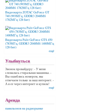
Видеокарта ZOTAC GeForce GT
740 (993МГц, GDDR3 2048Мб
1782МГц 128 бит)
Видеокарта Palit GeForce GTS 450
(783МГц, GDDR3 2048Мб 1400МГц
128 бит)
ещё
Улыбнуться
Звонок провайдеру: - У меня
сломалась стиральная машинка. -
Вы ошиблись номером, мы
отвечаем только за ваш интернет. -
А я ее через интернет и купила!
ещё
Аренда
павильонов на радиорынке