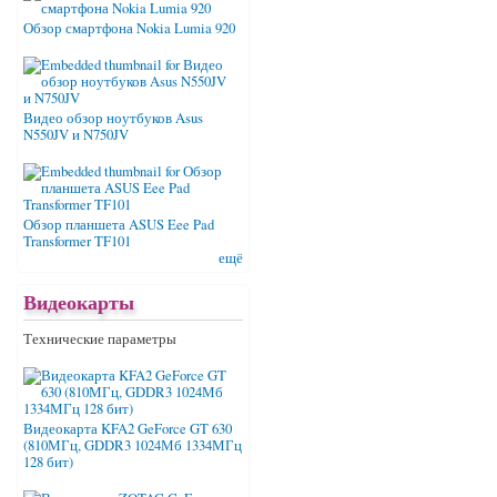
Обзор смартфона Nokia Lumia 920
Видео обзор ноутбуков Asus
N550JV и N750JV
Обзор планшета ASUS Eee Pad
Transformer TF101
ещё
Видеокарты
Технические параметры
Видеокарта KFA2 GeForce GT 630
(810МГц, GDDR3 1024Мб 1334МГц
128 бит)