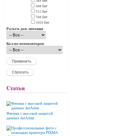
384 бит
448 бит
512 бит
768 бит
1024 бит
Разъем доп. питания
Кол-во вентиляторов
Cтатьи
Флешка с высокой защитой
данных datAshur