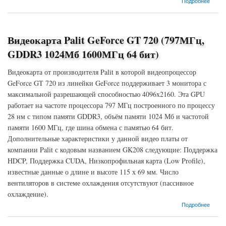
Подробнее
Видеокарта Palit GeForce GT 720 (797МГц,
GDDR3 1024Мб 1600МГц 64 бит)
Видеокарта от производителя Palit в которой видеопроцессор
GeForce GT 720 из линейки GeForce поддерживает 3 монитора с
максимальной разрешающей способностью 4096x2160. Эта GPU
работает на частоте процессора 797 МГц построенного по процессу
28 нм с типом памяти GDDR3, объём памяти 1024 Мб и частотой
памяти 1600 МГц, где шина обмена с памятью 64 бит.
Дополнительные характеристики у данной видео платы от
компании Palit с кодовым названием GK208 следующие: Поддержка
HDCP, Поддержка CUDA, Низкопрофильная карта (Low Profile),
известные данные о длине и высоте 115 х 69 мм. Число
вентиляторов в системе охлаждения отсутствуют (пассивное
охлаждение).
о Видеокарта Palit GeForce GT 720 (797МГц, GDDR3 1024Мб 1600МГц 64 бит)
Подробнее