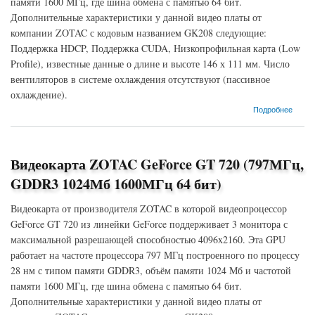
памяти 1600 МГц, где шина обмена с памятью 64 бит.
Дополнительные характеристики у данной видео платы от
компании ZOTAC с кодовым названием GK208 следующие:
Поддержка HDCP, Поддержка CUDA, Низкопрофильная карта (Low
Profile), известные данные о длине и высоте 146 х 111 мм. Число
вентиляторов в системе охлаждения отсутствуют (пассивное
охлаждение).
о Видеокарта ZOTAC GeForce GT 720 (797МГц, GDDR3 2048Мб 1600МГц 64 бит)
Подробнее
Видеокарта ZOTAC GeForce GT 720 (797МГц,
GDDR3 1024Мб 1600МГц 64 бит)
Видеокарта от производителя ZOTAC в которой видеопроцессор
GeForce GT 720 из линейки GeForce поддерживает 3 монитора с
максимальной разрешающей способностью 4096x2160. Эта GPU
работает на частоте процессора 797 МГц построенного по процессу
28 нм с типом памяти GDDR3, объём памяти 1024 Мб и частотой
памяти 1600 МГц, где шина обмена с памятью 64 бит.
Дополнительные характеристики у данной видео платы от