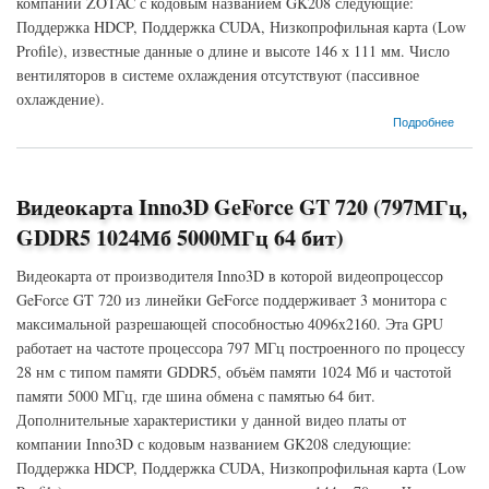
компании ZOTAC с кодовым названием GK208 следующие:
Поддержка HDCP, Поддержка CUDA, Низкопрофильная карта (Low
Profile), известные данные о длине и высоте 146 х 111 мм. Число
вентиляторов в системе охлаждения отсутствуют (пассивное
охлаждение).
о Видеокарта ZOTAC GeForce GT 720 (797МГц, GDDR3 1024Мб 1600МГц 64 бит)
Подробнее
Видеокарта Inno3D GeForce GT 720 (797МГц,
GDDR5 1024Мб 5000МГц 64 бит)
Видеокарта от производителя Inno3D в которой видеопроцессор
GeForce GT 720 из линейки GeForce поддерживает 3 монитора с
максимальной разрешающей способностью 4096x2160. Эта GPU
работает на частоте процессора 797 МГц построенного по процессу
28 нм с типом памяти GDDR5, объём памяти 1024 Мб и частотой
памяти 5000 МГц, где шина обмена с памятью 64 бит.
Дополнительные характеристики у данной видео платы от
компании Inno3D с кодовым названием GK208 следующие:
Поддержка HDCP, Поддержка CUDA, Низкопрофильная карта (Low