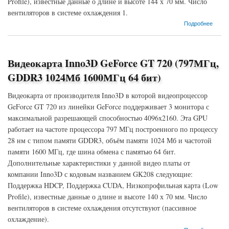
Profile), известные данные о длине и высоте 144 х 70 мм. Число
вентиляторов в системе охлаждения 1.
о Видеокарта Inno3D GeForce GT 720 (797МГц, GDDR5 1024Мб 5000МГц 64 бит)
Подробнее
Видеокарта Inno3D GeForce GT 720 (797МГц,
GDDR3 1024Мб 1600МГц 64 бит)
Видеокарта от производителя Inno3D в которой видеопроцессор
GeForce GT 720 из линейки GeForce поддерживает 3 монитора с
максимальной разрешающей способностью 4096x2160. Эта GPU
работает на частоте процессора 797 МГц построенного по процессу
28 нм с типом памяти GDDR3, объём памяти 1024 Мб и частотой
памяти 1600 МГц, где шина обмена с памятью 64 бит.
Дополнительные характеристики у данной видео платы от
компании Inno3D с кодовым названием GK208 следующие:
Поддержка HDCP, Поддержка CUDA, Низкопрофильная карта (Low
Profile), известные данные о длине и высоте 140 х 70 мм. Число
вентиляторов в системе охлаждения отсутствуют (пассивное
охлаждение).
о Видеокарта Inno3D GeForce GT 720 (797МГц, GDDR3 1024Мб 1600МГц 64 бит)