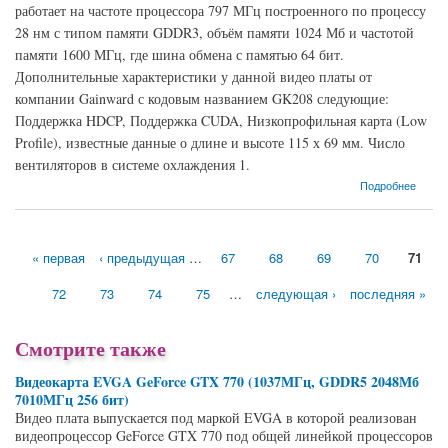
работает на частоте процессора 797 МГц построенного по процессу
28 нм с типом памяти GDDR3, объём памяти 1024 Мб и частотой
памяти 1600 МГц, где шина обмена с памятью 64 бит.
Дополнительные характеристики у данной видео платы от
компании Gainward с кодовым названием GK208 следующие:
Поддержка HDCP, Поддержка CUDA, Низкопрофильная карта (Low
Profile), известные данные о длине и высоте 115 х 69 мм. Число
вентиляторов в системе охлаждения 1.
о Видеокарта Gainward GeForce GT 720 (797МГц, GDDR3 1024Мб 1600МГц 64 бит)
Подробнее
« первая
‹ предыдущая
…
67
68
69
70
71
Страницы
72
73
74
75
…
следующая ›
последняя »
Смотрите также
Видеокарта EVGA GeForce GTX 770 (1037МГц, GDDR5 2048Мб
7010МГц 256 бит)
Видео плата выпускается под маркой EVGA в которой реализован
видеопроцессор GeForce GTX 770 под общей линейкой процессоров