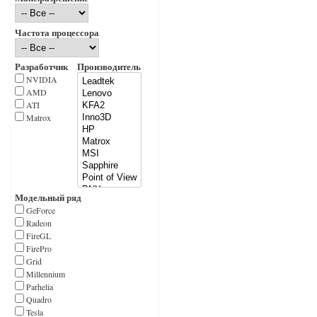
Частота процессора
Разработчик
Производитель
NVIDIA
AMD
ATI
Matrox
Модельный ряд
GeForce
Radeon
FireGL
FirePro
Grid
Millennium
Parhelia
Quadro
Tesla