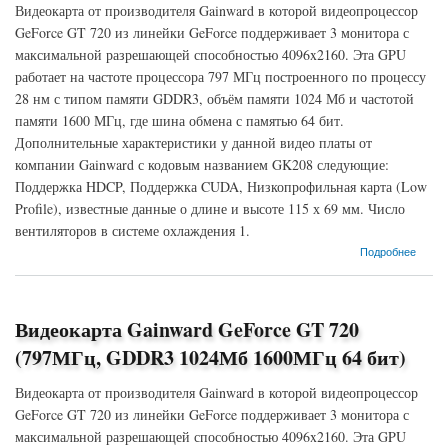
Видеокарта от производителя Gainward в которой видеопроцессор
GeForce GT 720 из линейки GeForce поддерживает 3 монитора с
максимальной разрешающей способностью 4096x2160. Эта GPU
работает на частоте процессора 797 МГц построенного по процессу
28 нм с типом памяти GDDR3, объём памяти 1024 Мб и частотой
памяти 1600 МГц, где шина обмена с памятью 64 бит.
Дополнительные характеристики у данной видео платы от
компании Gainward с кодовым названием GK208 следующие:
Поддержка HDCP, Поддержка CUDA, Низкопрофильная карта (Low
Profile), известные данные о длине и высоте 115 х 69 мм. Число
вентиляторов в системе охлаждения 1.
о Видеокарта Gainward GeForce GT 720 (797МГц, GDDR3 1024Мб 1600МГц 64 бит)
Подробнее
Видеокарта Gainward GeForce GT 720
(797МГц, GDDR3 1024Мб 1600МГц 64 бит)
Видеокарта от производителя Gainward в которой видеопроцессор
GeForce GT 720 из линейки GeForce поддерживает 3 монитора с
максимальной разрешающей способностью 4096x2160. Эта GPU