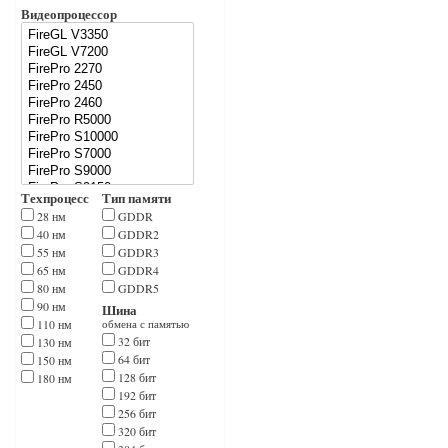
Видеопроцессор
Техпроцесс
Тип памяти
28 нм
GDDR
40 нм
GDDR2
55 нм
GDDR3
65 нм
GDDR4
80 нм
GDDR5
90 нм
Шина
110 нм
обмена с памятью
32 бит
130 нм
64 бит
150 нм
128 бит
180 нм
192 бит
256 бит
320 бит