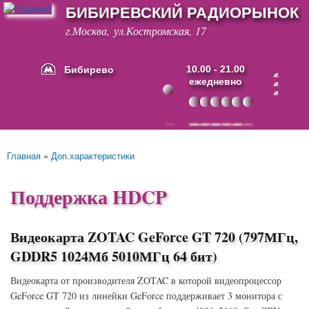
БИБИРЕВСКИЙ РАДИОРЫНОК
Перейти к
основному
г.Москва, ул.Костромская, 17
содержанию
Бибирево
10.00 - 21.00
ежедневно
Основные ссылки
Главная
»
Доп.характеристики
Вы здесь
Поддержка HDCP
Видеокарта ZOTAC GeForce GT 720 (797МГц,
GDDR5 1024Мб 5010МГц 64 бит)
Видеокарта от производителя ZOTAC в которой видеопроцессор
GeForce GT 720 из линейки GeForce поддерживает 3 монитора с