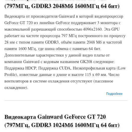
(797МГц, GDDR3 2048Мб 1600МГц 64 бит)
Видеокарта от производителя Gainward в которой видеопроцессор
GeForce GT 720 из линейки GeForce поддерживает 3 монитора с
максимальной разрешающей способностью 4096x2160. Эта GPU
работает на частоте процессора 797 МГц построенного по процессу
28 нм с типом памяти GDDR3, объём памяти 2048 Мб и частотой
памяти 1600 МГц, где шина обмена с памятью 64 бит.
Дополнительные характеристики у данной видео платы от
компании Gainward с кодовым названием GK208 следующие:
Поддержка HDCP, Поддержка CUDA, Низкопрофильная карта (Low
Profile), известные данные о длине и высоте 115 х 69 мм. Число
вентиляторов в системе охлаждения отсутствуют (пассивное
охлаждение).
о Видеокарта Gainward GeForce GT 720 (797МГц, GDDR3 2048Мб 1600МГц 64 бит)
Подробнее
Видеокарта Gainward GeForce GT 720
(797МГц, GDDR3 1024Мб 1600МГц 64 бит)