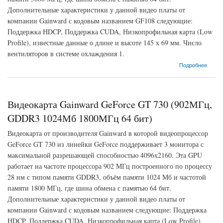
Дополнительные характеристики у данной видео платы от
компании Gainward с кодовым названием GF108 следующие:
Поддержка HDCP, Поддержка CUDA, Низкопрофильная карта (Low
Profile), известные данные о длине и высоте 145 х 69 мм. Число
вентиляторов в системе охлаждения 1.
о Видеокарта Gainward GeForce GT 730 (902МГц, GDDR5 1024Мб 5000МГц 64 бит)
Подробнее
Видеокарта Gainward GeForce GT 730 (902МГц,
GDDR3 1024Мб 1800МГц 64 бит)
Видеокарта от производителя Gainward в которой видеопроцессор
GeForce GT 730 из линейки GeForce поддерживает 3 монитора с
максимальной разрешающей способностью 4096x2160. Эта GPU
работает на частоте процессора 902 МГц построенного по процессу
28 нм с типом памяти GDDR3, объём памяти 1024 Мб и частотой
памяти 1800 МГц, где шина обмена с памятью 64 бит.
Дополнительные характеристики у данной видео платы от
компании Gainward с кодовым названием следующие: Поддержка
HDCP, Поддержка CUDA, Низкопрофильная карта (Low Profile),