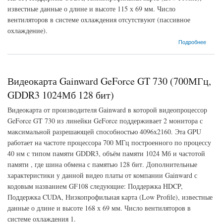
известные данные о длине и высоте 115 х 69 мм. Число
вентиляторов в системе охлаждения отсутствуют (пассивное
охлаждение).
о Видеокарта Gainward GeForce GT 730 (902МГц, GDDR3 1024Мб 1800МГц 64 бит)
Подробнее
Видеокарта Gainward GeForce GT 730 (700МГц,
GDDR3 1024Мб 128 бит)
Видеокарта от производителя Gainward в которой видеопроцессор
GeForce GT 730 из линейки GeForce поддерживает 2 монитора с
максимальной разрешающей способностью 4096x2160. Эта GPU
работает на частоте процессора 700 МГц построенного по процессу
40 нм с типом памяти GDDR3, объём памяти 1024 Мб и частотой
памяти , где шина обмена с памятью 128 бит. Дополнительные
характеристики у данной видео платы от компании Gainward с
кодовым названием GF108 следующие: Поддержка HDCP,
Поддержка CUDA, Низкопрофильная карта (Low Profile), известные
данные о длине и высоте 168 х 69 мм. Число вентиляторов в
системе охлаждения 1.