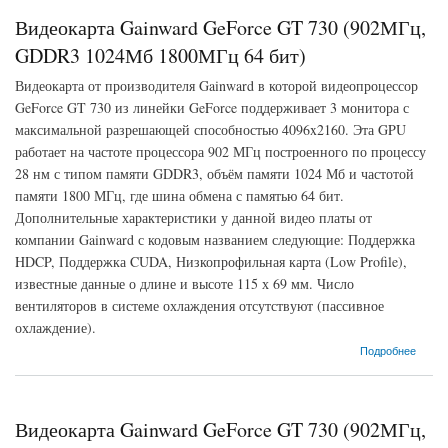
Видеокарта Gainward GeForce GT 730 (902МГц,
GDDR3 1024Мб 1800МГц 64 бит)
Видеокарта от производителя Gainward в которой видеопроцессор
GeForce GT 730 из линейки GeForce поддерживает 3 монитора с
максимальной разрешающей способностью 4096x2160. Эта GPU
работает на частоте процессора 902 МГц построенного по процессу
28 нм с типом памяти GDDR3, объём памяти 1024 Мб и частотой
памяти 1800 МГц, где шина обмена с памятью 64 бит.
Дополнительные характеристики у данной видео платы от
компании Gainward с кодовым названием следующие: Поддержка
HDCP, Поддержка CUDA, Низкопрофильная карта (Low Profile),
известные данные о длине и высоте 115 х 69 мм. Число
вентиляторов в системе охлаждения отсутствуют (пассивное
охлаждение).
о Видеокарта Gainward GeForce GT 730 (902МГц, GDDR3 1024Мб 1800МГц 64 бит)
Подробнее
Видеокарта Gainward GeForce GT 730 (902МГц,