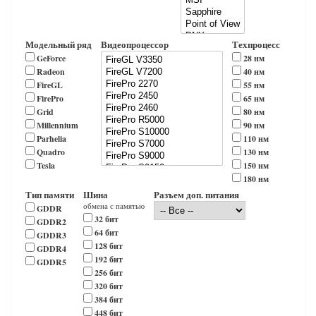
Модельный ряд
Видеопроцессор
Техпроцесс
GeForce
28 нм
Radeon
40 нм
FireGL
55 нм
FirePro
65 нм
Grid
80 нм
Millennium
90 нм
Parhelia
110 нм
Quadro
130 нм
Tesla
150 нм
180 нм
Тип памяти
Шина
Разъем доп. питания
обмена с памятью
GDDR
32 бит
GDDR2
64 бит
GDDR3
128 бит
GDDR4
192 бит
GDDR5
256 бит
320 бит
384 бит
448 бит