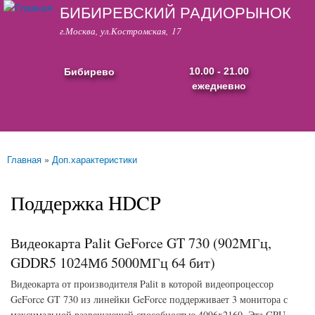
БИБИРЕВСКИЙ РАДИОРЫНОК
Перейти к
основному
г.Москва, ул.Костромская, 17
содержанию
Бибирево
10.00 - 21.00
ежедневно
Основные ссылки
Главная
»
Доп.характеристики
Вы здесь
Поддержка HDCP
Видеокарта Palit GeForce GT 730 (902МГц,
GDDR5 1024Мб 5000МГц 64 бит)
Видеокарта от производителя Palit в которой видеопроцессор
GeForce GT 730 из линейки GeForce поддерживает 3 монитора с
максимальной разрешающей способностью 4096x2160. Эта GPU