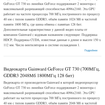
GeForce GT 730 из линейки GeForce поддерживает 2 монитора с
максимальной разрешающей способностью 4096x2160. Эта GPU
работает на частоте процессора 700 МГц построенного по процессу
40 нм с типом памяти GDDR3, объём памяти 1024 Мб и частотой
памяти 1800 МГц, где шина обмена с памятью 128 бит.
Дополнительные характеристики у данной видео платы от
компании Gainward с кодовым названием следующие: Поддержка
HDCP, Поддержка CUDA, известные данные о длине и высоте 150 х
112 мм. Число вентиляторов в системе охлаждения 1.
о Видеокарта Gainward GeForce GT 730 (700МГц, GDDR3 1024Мб 1800МГц 128 бит)
Подробнее
Видеокарта Gainward GeForce GT 730 (700МГц,
GDDR3 2048Мб 1800МГц 128 бит)
Видеокарта от производителя Gainward в которой видеопроцессор
GeForce GT 730 из линейки GeForce поддерживает 2 монитора с
максимальной разрешающей способностью 4096x2160. Эта GPU
работает на частоте процессора 700 МГц построенного по процессу
40 нм с типом памяти GDDR3, объём памяти 2048 Мб и частотой