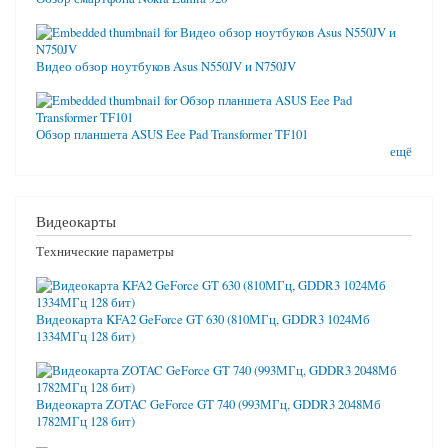
Видео обзор ноутбуков Asus N550JV и N750JV
Обзор планшета ASUS Eee Pad Transformer TF101
ещё
Видеокарты
Технические параметры
Видеокарта KFA2 GeForce GT 630 (810МГц, GDDR3 1024Мб
1334МГц 128 бит)
Видеокарта ZOTAC GeForce GT 740 (993МГц, GDDR3 2048Мб
1782МГц 128 бит)