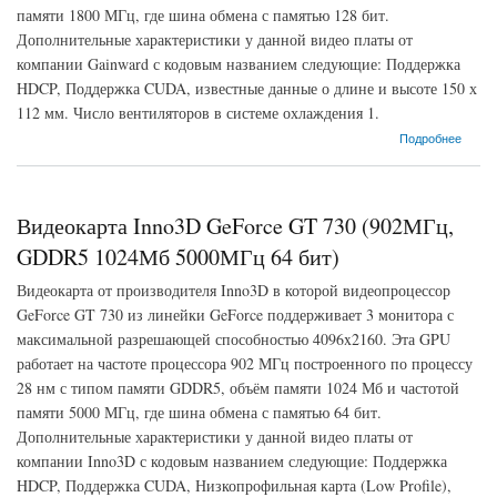
памяти 1800 МГц, где шина обмена с памятью 128 бит.
Дополнительные характеристики у данной видео платы от
компании Gainward с кодовым названием следующие: Поддержка
HDCP, Поддержка CUDA, известные данные о длине и высоте 150 х
112 мм. Число вентиляторов в системе охлаждения 1.
о Видеокарта Gainward GeForce GT 730 (700МГц, GDDR3 2048Мб 1800МГц 128 бит)
Подробнее
Видеокарта Inno3D GeForce GT 730 (902МГц,
GDDR5 1024Мб 5000МГц 64 бит)
Видеокарта от производителя Inno3D в которой видеопроцессор
GeForce GT 730 из линейки GeForce поддерживает 3 монитора с
максимальной разрешающей способностью 4096x2160. Эта GPU
работает на частоте процессора 902 МГц построенного по процессу
28 нм с типом памяти GDDR5, объём памяти 1024 Мб и частотой
памяти 5000 МГц, где шина обмена с памятью 64 бит.
Дополнительные характеристики у данной видео платы от
компании Inno3D с кодовым названием следующие: Поддержка
HDCP, Поддержка CUDA, Низкопрофильная карта (Low Profile),