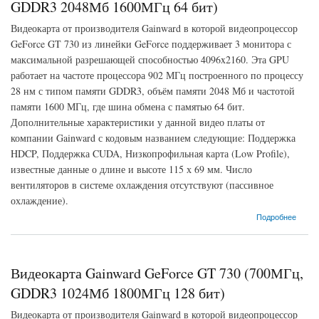
GDDR3 2048Мб 1600МГц 64 бит)
Видеокарта от производителя Gainward в которой видеопроцессор
GeForce GT 730 из линейки GeForce поддерживает 3 монитора с
максимальной разрешающей способностью 4096x2160. Эта GPU
работает на частоте процессора 902 МГц построенного по процессу
28 нм с типом памяти GDDR3, объём памяти 2048 Мб и частотой
памяти 1600 МГц, где шина обмена с памятью 64 бит.
Дополнительные характеристики у данной видео платы от
компании Gainward с кодовым названием следующие: Поддержка
HDCP, Поддержка CUDA, Низкопрофильная карта (Low Profile),
известные данные о длине и высоте 115 х 69 мм. Число
вентиляторов в системе охлаждения отсутствуют (пассивное
охлаждение).
о Видеокарта Gainward GeForce GT 730 (902МГц, GDDR3 2048Мб 1600МГц 64 бит)
Подробнее
Видеокарта Gainward GeForce GT 730 (700МГц,
GDDR3 1024Мб 1800МГц 128 бит)
Видеокарта от производителя Gainward в которой видеопроцессор