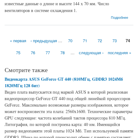
известные данные о длине и высоте 144 х 70 мм. Число
вентиляторов в системе охлаждения 1.
о Видеокарта Inno3D GeForce GT 730 (902МГц, GDDR5 1024Мб 5000МГц 64 бит)
Подробнее
« первая
‹ предыдущая
…
70
71
72
73
74
Страницы
75
76
77
78
…
следующая ›
последняя »
Смотрите также
Видеокарта ASUS GeForce GT 440 (810МГц, GDDR3 1024Мб
1820МГц 128 бит)
Видео плата выпускается под маркой ASUS в которой реализован
видеопроцессор GeForce GT 440 под общей линейкой процессоров
GeForce. Максимально возможные размеры изображения, которое
может воспроизвести эта плата: 2560x1600. Технические параметры
GPU следующие: частота колебаний тактов процессора 810 МГц.
Литография, по которой построена карта: 40 нм. Имеющийся
размер видеопамяти этой платы 1024 Мб. Тип используемой памяти
GDDR3. Шина по которой происходит обмен с памятью составляет: