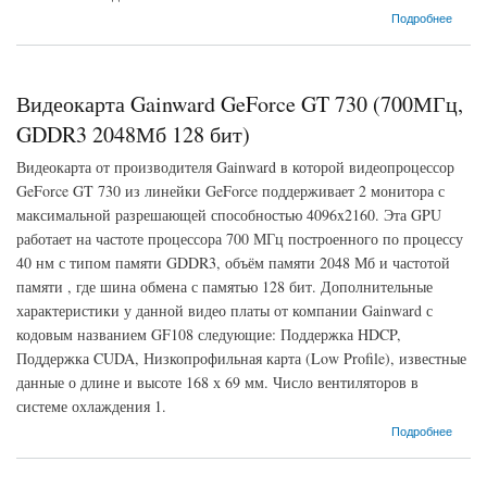
о Видеокарта Gainward GeForce GT 730 (700МГц, GDDR3 1024Мб 128 бит)
Подробнее
Видеокарта Gainward GeForce GT 730 (700МГц,
GDDR3 2048Мб 128 бит)
Видеокарта от производителя Gainward в которой видеопроцессор
GeForce GT 730 из линейки GeForce поддерживает 2 монитора с
максимальной разрешающей способностью 4096x2160. Эта GPU
работает на частоте процессора 700 МГц построенного по процессу
40 нм с типом памяти GDDR3, объём памяти 2048 Мб и частотой
памяти , где шина обмена с памятью 128 бит. Дополнительные
характеристики у данной видео платы от компании Gainward с
кодовым названием GF108 следующие: Поддержка HDCP,
Поддержка CUDA, Низкопрофильная карта (Low Profile), известные
данные о длине и высоте 168 х 69 мм. Число вентиляторов в
системе охлаждения 1.
о Видеокарта Gainward GeForce GT 730 (700МГц, GDDR3 2048Мб 128 бит)
Подробнее