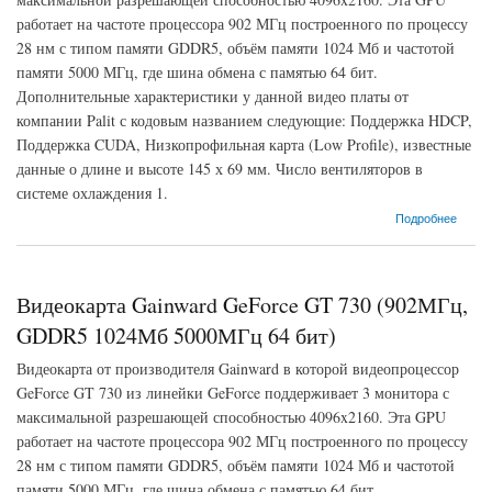
работает на частоте процессора 902 МГц построенного по процессу
28 нм с типом памяти GDDR5, объём памяти 1024 Мб и частотой
памяти 5000 МГц, где шина обмена с памятью 64 бит.
Дополнительные характеристики у данной видео платы от
компании Palit с кодовым названием следующие: Поддержка HDCP,
Поддержка CUDA, Низкопрофильная карта (Low Profile), известные
данные о длине и высоте 145 х 69 мм. Число вентиляторов в
системе охлаждения 1.
о Видеокарта Palit GeForce GT 730 (902МГц, GDDR5 1024Мб 5000МГц 64 бит)
Подробнее
Видеокарта Gainward GeForce GT 730 (902МГц,
GDDR5 1024Мб 5000МГц 64 бит)
Видеокарта от производителя Gainward в которой видеопроцессор
GeForce GT 730 из линейки GeForce поддерживает 3 монитора с
максимальной разрешающей способностью 4096x2160. Эта GPU
работает на частоте процессора 902 МГц построенного по процессу
28 нм с типом памяти GDDR5, объём памяти 1024 Мб и частотой
памяти 5000 МГц, где шина обмена с памятью 64 бит.