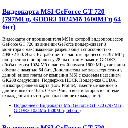
Видеокарта MSI GeForce GT 720
(797МГц, GDDR3 1024Мб 1600МГц 64
бит)
Видеокарта от производителя MSI в которой видеопроцессор
GeForce GT 720 из линейки GeForce поддерживает 3
монитора с максимальной разрешающей способностью
4096x2160. Эта GPU работает на частоте процессора 797 МГц
построенного по процессу 28 нм с типом памяти GDDR3,
объём памяти 1024 Мб и частотой памяти 1600 МГц, где шина
обмена с памятью 64 бит. Дополнительные характеристики у
данной видео платы от компании MSI с кодовым названием
GK208 следующие: Поддержка HDCP, Поддержка CUDA,
Низкопрофильная карта (Low Profile), известные данные о
длине и высоте 162 х 69 мм. Число вентиляторов в системе
охлаждения отсутствуют (пассивное охлаждение).
Подробнее
о Видеокарта MSI GeForce GT 720 (797МГц,
GDDR3 1024Мб 1600МГц 64 бит)
Видеокарта MSI GeForce GT 720