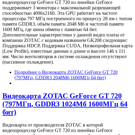
видеопроцессор GeForce GT 720 из линейки GeForce
поддерживает 3 монитора с максимальной разрешающей
способностью 4096x2160. Эта GPU работает на частоте
процессора 797 МГц построенного по процессу 28 нм с типом
памяти GDDR3, объём памяти 2048 Мб и частотой памяти
1600 МГц, где шина обмена с памятью 64 бит.
Дополнительные характеристики у данной видео платы от
компании ZOTAC с кодовым названием GK208 следующие:
Поддержка HDCP, Поддержка CUDA, Низкопрофильная карта
(Low Profile), известные данные о длине и высоте 146 х 111
мм. Число вентиляторов в системе охлаждения отсутствуют
(пассивное охлаждение).
Подробнее
о Видеокарта ZOTAC GeForce GT 720
(797МГц, GDDR3 2048Мб 1600МГц 64 бит)
Видеокарта ZOTAC GeForce GT 720
(797МГц, GDDR3 1024Мб 1600МГц 64
бит)
Видеокарта от производителя ZOTAC в которой
видеопроцессор GeForce GT 720 из линейки GeForce