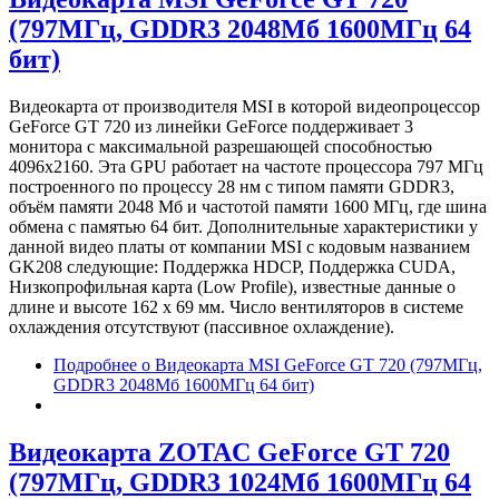
(797МГц, GDDR3 2048Мб 1600МГц 64
бит)
Видеокарта от производителя MSI в которой видеопроцессор
GeForce GT 720 из линейки GeForce поддерживает 3
монитора с максимальной разрешающей способностью
4096x2160. Эта GPU работает на частоте процессора 797 МГц
построенного по процессу 28 нм с типом памяти GDDR3,
объём памяти 2048 Мб и частотой памяти 1600 МГц, где шина
обмена с памятью 64 бит. Дополнительные характеристики у
данной видео платы от компании MSI с кодовым названием
GK208 следующие: Поддержка HDCP, Поддержка CUDA,
Низкопрофильная карта (Low Profile), известные данные о
длине и высоте 162 х 69 мм. Число вентиляторов в системе
охлаждения отсутствуют (пассивное охлаждение).
Подробнее
о Видеокарта MSI GeForce GT 720 (797МГц,
GDDR3 2048Мб 1600МГц 64 бит)
Видеокарта ZOTAC GeForce GT 720
(797МГц, GDDR3 1024Мб 1600МГц 64