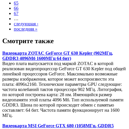
65
66
67
…
следующая ›
последняя »
Смотрите также
Видеокарта ZOTAC GeForce GT 630 Kepler (902МГц,
GDDR3 4096Мб 1600МГц 64 бит)
Видео плата выпускается под маркой ZOTAC в которой
реализован видеопроцессор GeForce GT 630 Kepler под общей
линейкой процессоров GeForce. Максимально возможные
размеры изображения, которое может воспроизвести эта
плата: 4096x2160. Технические параметры GPU следующие:
частота колебаний тактов процессора 902 МГц. Литография,
по которой построена карта: 28 нм. Имеющийся размер
видеопамяти этой платы 4096 Мб. Тип используемой памяти
GDDR3. Шина по которой происходит обмен с памятью
составляет: 64 бит. Частота памяти функционирует на 1600
МГц.
Видеокарта MSI GeForce GTX 680 (1058МГц, GDDR5