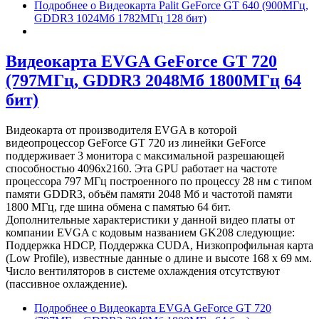
Подробнее
о Видеокарта Palit GeForce GT 640 (900МГц,
GDDR3 1024Мб 1782МГц 128 бит)
Видеокарта EVGA GeForce GT 720
(797МГц, GDDR3 2048Мб 1800МГц 64
бит)
Видеокарта от производителя EVGA в которой
видеопроцессор GeForce GT 720 из линейки GeForce
поддерживает 3 монитора с максимальной разрешающей
способностью 4096x2160. Эта GPU работает на частоте
процессора 797 МГц построенного по процессу 28 нм с типом
памяти GDDR3, объём памяти 2048 Мб и частотой памяти
1800 МГц, где шина обмена с памятью 64 бит.
Дополнительные характеристики у данной видео платы от
компании EVGA с кодовым названием GK208 следующие:
Поддержка HDCP, Поддержка CUDA, Низкопрофильная карта
(Low Profile), известные данные о длине и высоте 168 х 69 мм.
Число вентиляторов в системе охлаждения отсутствуют
(пассивное охлаждение).
Подробнее
о Видеокарта EVGA GeForce GT 720