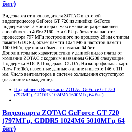
бит)
Видеокарта от производителя ZOTAC в которой
видеопроцессор GeForce GT 720 из линейки GeForce
поддерживает 3 монитора с максимальной разрешающей
способностью 4096x2160. Эта GPU работает на частоте
процессора 797 МГц построенного по процессу 28 нм с типом
памяти GDDR3, объём памяти 1024 Мб и частотой памяти
1600 МГц, где шина обмена с памятью 64 бит.
Дополнительные характеристики у данной видео платы от
компании ZOTAC с кодовым названием GK208 следующие:
Поддержка HDCP, Поддержка CUDA, Низкопрофильная карта
(Low Profile), известные данные о длине и высоте 146 х 111
мм. Число вентиляторов в системе охлаждения отсутствуют
(пассивное охлаждение).
Подробнее
о Видеокарта ZOTAC GeForce GT 720
(797МГц, GDDR3 1024Мб 1600МГц 64 бит)
Видеокарта ZOTAC GeForce GT 720
(797МГц, GDDR5 1024Мб 5010МГц 64
бит)