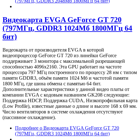
(797МГц, GDDR3 2048Мб 1800МГц 64 бит)
Видеокарта EVGA GeForce GT 720
(797МГц, GDDR3 1024Мб 1800МГц 64
бит)
Видеокарта от производителя EVGA в которой
видеопроцессор GeForce GT 720 из линейки GeForce
поддерживает 3 монитора с максимальной разрешающей
способностью 4096x2160. Эта GPU работает на частоте
процессора 797 МГц построенного по процессу 28 нм с типом
памяти GDDR3, объём памяти 1024 Мб и частотой памяти
1800 МГц, где шина обмена с памятью 64 бит.
Дополнительные характеристики у данной видео платы от
компании EVGA с кодовым названием GK208 следующие:
Поддержка HDCP, Поддержка CUDA, Низкопрофильная карта
(Low Profile), известные данные о длине и высоте 168 х 69 мм.
Число вентиляторов в системе охлаждения отсутствуют
(пассивное охлаждение).
Подробнее
о Видеокарта EVGA GeForce GT 720
(797МГц, GDDR3 1024Мб 1800МГц 64 бит)