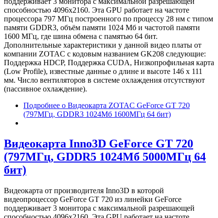
поддерживает 3 монитора с максимальной разрешающей
способностью 4096x2160. Эта GPU работает на частоте
процессора 797 МГц построенного по процессу 28 нм с типом
памяти GDDR3, объём памяти 1024 Мб и частотой памяти
1600 МГц, где шина обмена с памятью 64 бит.
Дополнительные характеристики у данной видео платы от
компании ZOTAC с кодовым названием GK208 следующие:
Поддержка HDCP, Поддержка CUDA, Низкопрофильная карта
(Low Profile), известные данные о длине и высоте 146 х 111
мм. Число вентиляторов в системе охлаждения отсутствуют
(пассивное охлаждение).
Подробнее
о Видеокарта ZOTAC GeForce GT 720
(797МГц, GDDR3 1024Мб 1600МГц 64 бит)
Видеокарта Inno3D GeForce GT 720
(797МГц, GDDR5 1024Мб 5000МГц 64
бит)
Видеокарта от производителя Inno3D в которой
видеопроцессор GeForce GT 720 из линейки GeForce
поддерживает 3 монитора с максимальной разрешающей
способностью 4096x2160. Эта GPU работает на частоте