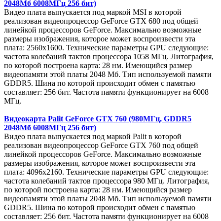
2048Мб 6008МГц 256 бит)
Видео плата выпускается под маркой MSI в которой
реализован видеопроцессор GeForce GTX 680 под общей
линейкой процессоров GeForce. Максимально возможные
размеры изображения, которое может воспроизвести эта
плата: 2560x1600. Технические параметры GPU следующие:
частота колебаний тактов процессора 1058 МГц. Литография,
по которой построена карта: 28 нм. Имеющийся размер
видеопамяти этой платы 2048 Мб. Тип используемой памяти
GDDR5. Шина по которой происходит обмен с памятью
составляет: 256 бит. Частота памяти функционирует на 6008
МГц.
Видеокарта Palit GeForce GTX 760 (980МГц, GDDR5
2048Мб 6008МГц 256 бит)
Видео плата выпускается под маркой Palit в которой
реализован видеопроцессор GeForce GTX 760 под общей
линейкой процессоров GeForce. Максимально возможные
размеры изображения, которое может воспроизвести эта
плата: 4096x2160. Технические параметры GPU следующие:
частота колебаний тактов процессора 980 МГц. Литография,
по которой построена карта: 28 нм. Имеющийся размер
видеопамяти этой платы 2048 Мб. Тип используемой памяти
GDDR5. Шина по которой происходит обмен с памятью
составляет: 256 бит. Частота памяти функционирует на 6008