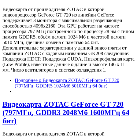
Видеокарта от производителя ZOTAC в которой
видеопроцессор GeForce GT 720 из линейки GeForce
поддерживает 3 монитора с максимальной разрешающей
способностью 4096x2160. Эта GPU работает на частоте
процессора 797 МГц построенного по процессу 28 нм с типом
памяти GDDR5, объём памяти 1024 Мб и частотой памяти
5010 МГц, где шина обмена с памятью 64 бит.
Дополнительные характеристики у данной видео платы от
компании ZOTAC с кодовым названием GK208 следующие:
Поддержка HDCP, Поддержка CUDA, Низкопрофильная карта
(Low Profile), известные данные о длине и высоте 146 х 111
мм. Число вентиляторов в системе охлаждения 1.
Подробнее
о Видеокарта ZOTAC GeForce GT 720
(797МГц, GDDR5 1024Мб 5010МГц 64 бит)
Видеокарта ZOTAC GeForce GT 720
(797МГц, GDDR3 2048Мб 1600МГц 64
бит)
Видеокарта от производителя ZOTAC в которой