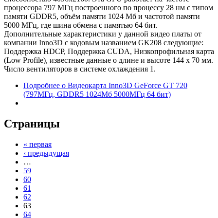
процессора 797 МГц построенного по процессу 28 нм с типом
памяти GDDR5, объём памяти 1024 Мб и частотой памяти
5000 МГц, где шина обмена с памятью 64 бит.
Дополнительные характеристики у данной видео платы от
компании Inno3D с кодовым названием GK208 следующие:
Поддержка HDCP, Поддержка CUDA, Низкопрофильная карта
(Low Profile), известные данные о длине и высоте 144 х 70 мм.
Число вентиляторов в системе охлаждения 1.
Подробнее
о Видеокарта Inno3D GeForce GT 720
(797МГц, GDDR5 1024Мб 5000МГц 64 бит)
Страницы
« первая
‹ предыдущая
…
59
60
61
62
63
64