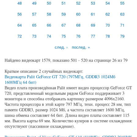
48
49
50
51
52
53
54
55
56
57
58
59
60
61
62
63
64
65
66
67
68
69
70
71
72
73
74
75
76
77
78
79
след. ›
послед. »
Найдено видеокарт 1579, показано 501 - 520 на странице 26 из 79
Краткое описание 2 случайных видеокарт:
Видеокарта Palit GeForce GT 720 (797МГц, GDDR3 1024Мб
1600МГц 64 бит)
Видео плата произведённая Palit имеет видео процессор GeForce GT
720, представленный модельным рядом GeForce поддерживает 3
монитора и способна отображать картинку размером 4096x2160.
Частота процессора в этой карте 797 МГц, техн. процесс 28 нм, тип
памяти GDDR3, размер 1024 Мб, а частота составляет 1600 МГц,
шина обмена составляет 64 бит. Длина видео платы составляет 115
мм. Высота карты 69 мм. Количество кулеров в системе охлаждения:
отсутствуют (пассивное охлаждение).