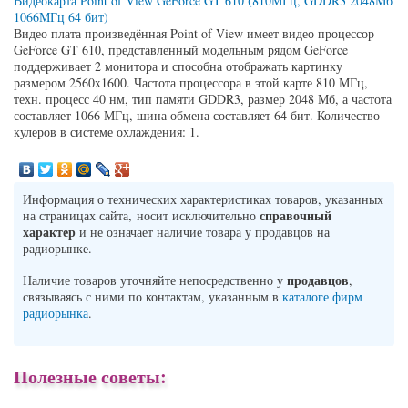
Видеокарта Point of View GeForce GT 610 (810МГц, GDDR3 2048Мб
1066МГц 64 бит)
Видео плата произведённая Point of View имеет видео процессор
GeForce GT 610, представленный модельным рядом GeForce
поддерживает 2 монитора и способна отображать картинку
размером 2560x1600. Частота процессора в этой карте 810 МГц,
техн. процесс 40 нм, тип памяти GDDR3, размер 2048 Мб, а частота
составляет 1066 МГц, шина обмена составляет 64 бит. Количество
кулеров в системе охлаждения: 1.
Информация о технических характеристиках товаров, указанных
справочный
на страницах сайта, носит исключительно
характер
и не означает наличие товара у продавцов на
радиорынке.
продавцов
Наличие товаров уточняйте непосредственно у
,
связываясь с ними по контактам, указанным в
каталоге фирм
радиорынка
.
Полезные советы: