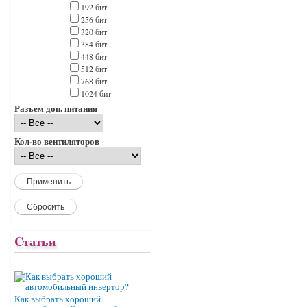
192 бит
256 бит
320 бит
384 бит
448 бит
512 бит
768 бит
1024 бит
Разъем доп. питания
Кол-во вентиляторов
Cтатьи
Как выбрать хороший