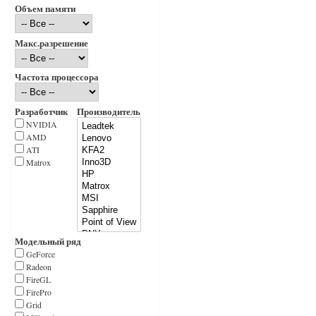
Объем памяти
Макс.разрешение
Частота процессора
Разработчик
Производитель
NVIDIA
AMD
ATI
Matrox
Модельный ряд
GeForce
Radeon
FireGL
FirePro
Grid