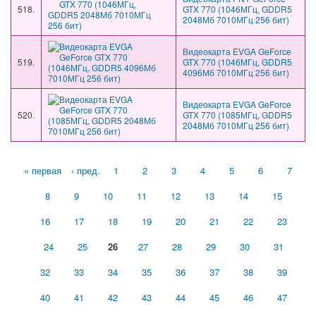
518.
GTX 770 (1046МГц, GDDR5
2048Мб 7010МГц 256 бит)
Видеокарта EVGA GeForce
519.
GTX 770 (1046МГц, GDDR5
4096Мб 7010МГц 256 бит)
Видеокарта EVGA GeForce
520.
GTX 770 (1085МГц, GDDR5
2048Мб 7010МГц 256 бит)
Страницы
« первая
‹ пред.
1
2
3
4
5
6
7
8
9
10
11
12
13
14
15
16
17
18
19
20
21
22
23
24
25
26
27
28
29
30
31
32
33
34
35
36
37
38
39
40
41
42
43
44
45
46
47