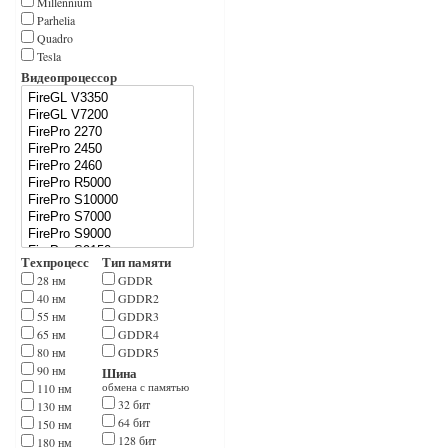
Millennium
Parhelia
Quadro
Tesla
Видеопроцессор
Техпроцесс
Тип памяти
28 нм
GDDR
40 нм
GDDR2
55 нм
GDDR3
65 нм
GDDR4
80 нм
GDDR5
90 нм
Шина
110 нм
обмена с памятью
32 бит
130 нм
64 бит
150 нм
128 бит
180 нм