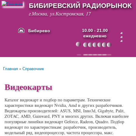
БИБИРЕВСКИЙ РАДИОРЫНОК
Перейти к
основному
г.Москва, ул.Костромская, 17
содержанию
Бибирево
10.00 - 21.00
ежедневно
Основные ссылки
Главная
»
Справочник
Вы здесь
Видеокарты
Каталог видеокарт и подбор по параметрам. Технические
характеристики видеокарт Nvidia, Amd и других разработчиков.
Видеокарты производителей: ASUS, MSI, Inno3d, Gigabyte, Palit,
ZOTAC, AMD, Gainward, PNY и многих других. Включая наиболее
популярные линейки видеокарт Geforce, Radeon, Quadro. Подбор
видеокарт по характеристикам: разработчик, производитель,
модельный ряд, видеопроцессор, частота процессора, макс.