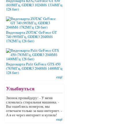
Видеокарта KFA2 GeForce GT 630
(810МГц, GDDR3 1024Мб 1334МГц
128 бит)
Видеокарта ZOTAC GeForce GT
740 (993МГц, GDDR3 2048Мб
1782МГц 128 бит)
Видеокарта Palit GeForce GTS 450
(783МГц, GDDR3 2048Мб 1400МГц
128 бит)
ещё
Улыбнуться
Звонок провайдеру: - У меня
сломалась стиральная машинка. -
Вы ошиблись номером, мы
отвечаем только за ваш интернет. -
А я ее через интернет и купила!
ещё