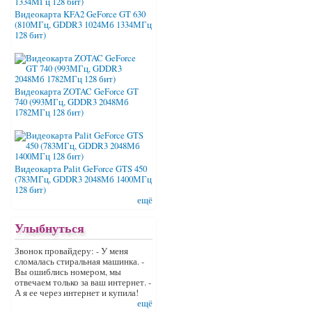
Видеокарта KFA2 GeForce GT 630
(810МГц, GDDR3 1024Мб 1334МГц
128 бит)
Видеокарта ZOTAC GeForce GT
740 (993МГц, GDDR3 2048Мб
1782МГц 128 бит)
Видеокарта Palit GeForce GTS 450
(783МГц, GDDR3 2048Мб 1400МГц
128 бит)
ещё
Улыбнуться
Звонок провайдеру: - У меня
сломалась стиральная машинка. -
Вы ошиблись номером, мы
отвечаем только за ваш интернет. -
А я ее через интернет и купила!
ещё