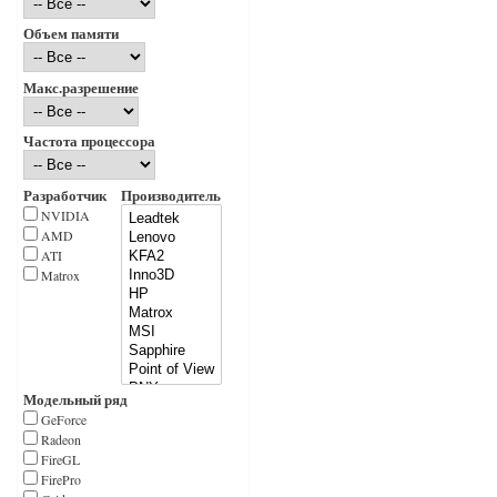
Объем памяти
Макс.разрешение
Частота процессора
Разработчик
Производитель
NVIDIA
AMD
ATI
Matrox
Модельный ряд
GeForce
Radeon
FireGL
FirePro