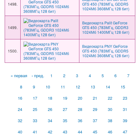
1498.
GTS 450 (783МГц, GDDR5
1024Мб 3608МГц 128 бит)
Видеокарта Palit GeForce
1499.
GTS 450 (783МГц, GDDR3
1024Мб 1400МГц 128 бит)
Видеокарта PNY GeForce
1500.
GTS 450 (783МГц, GDDR5
1024Мб 3608МГц 128 бит)
Страницы
« первая
‹ пред.
1
2
3
4
5
6
7
8
9
10
11
12
13
14
15
16
17
18
19
20
21
22
23
24
25
26
27
28
29
30
31
32
33
34
35
36
37
38
39
40
41
42
43
44
45
46
47