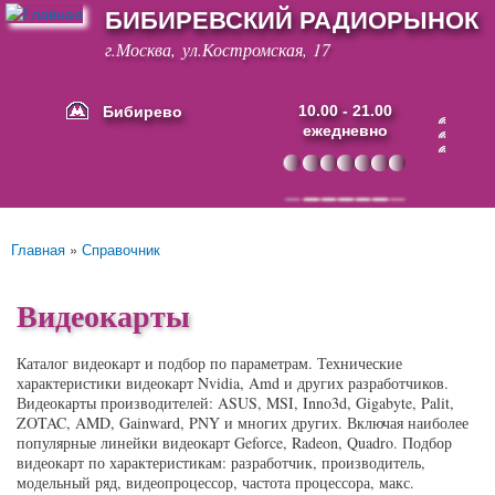
БИБИРЕВСКИЙ РАДИОРЫНОК
Перейти к
основному
г.Москва, ул.Костромская, 17
содержанию
Бибирево
10.00 - 21.00
ежедневно
Основные ссылки
Главная
»
Справочник
Вы здесь
Видеокарты
Каталог видеокарт и подбор по параметрам. Технические
характеристики видеокарт Nvidia, Amd и других разработчиков.
Видеокарты производителей: ASUS, MSI, Inno3d, Gigabyte, Palit,
ZOTAC, AMD, Gainward, PNY и многих других. Включая наиболее
популярные линейки видеокарт Geforce, Radeon, Quadro. Подбор
видеокарт по характеристикам: разработчик, производитель,
модельный ряд, видеопроцессор, частота процессора, макс.