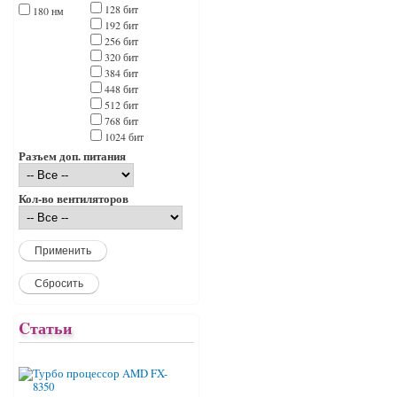
128 бит
180 нм
192 бит
256 бит
320 бит
384 бит
448 бит
512 бит
768 бит
1024 бит
Разъем доп. питания
Кол-во вентиляторов
Cтатьи