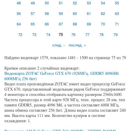
48
49
50
51
52
53
54
55
56
57
58
59
60
61
62
63
64
65
66
67
68
69
70
71
72
73
74
75
76
77
78
79
след. ›
послед. »
Найдено видеокарт 1579, показано 1481 - 1500 на странице 75 из 79
Краткое описание 2 случайных видеокарт:
Видеокарта ZOTAC GeForce GTX 670 (928МГц, GDDR5 4096Мб
6008МГц 256 бит)
Видео плата произведённая ZOTAC имеет видео процессор GeForce
GTX 670, представленный модельным рядом GeForce поддерживает
4 монитора и способна отображать картинку размером 2560x1600.
Частота процессора в этой карте 928 МГц, техн. процесс 28 нм, тип
памяти GDDR5, размер 4096 Мб, а частота составляет 6008 МГц,
шина обмена составляет 256 бит. Длина видео платы составляет 240
мм. Высота карты 111 мм. Количество кулеров в системе
охлаждения: 1.