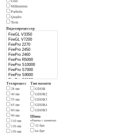
Grid
Millennium
Parhelia
Quadro
Tesla
Видеопроцессор
Техпроцесс
Тип памяти
28 нм
GDDR
40 нм
GDDR2
55 нм
GDDR3
65 нм
GDDR4
80 нм
GDDR5
90 нм
Шина
110 нм
обмена с памятью
32 бит
130 нм
64 бит
150 нм