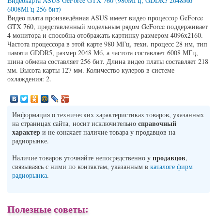
Видеокарта ASUS GeForce GTX 760 (980МГц, GDDR5 2048Мб
6008МГц 256 бит)
Видео плата произведённая ASUS имеет видео процессор GeForce
GTX 760, представленный модельным рядом GeForce поддерживает
4 монитора и способна отображать картинку размером 4096x2160.
Частота процессора в этой карте 980 МГц, техн. процесс 28 нм, тип
памяти GDDR5, размер 2048 Мб, а частота составляет 6008 МГц,
шина обмена составляет 256 бит. Длина видео платы составляет 218
мм. Высота карты 127 мм. Количество кулеров в системе
охлаждения: 2.
Информация о технических характеристиках товаров, указанных
справочный
на страницах сайта, носит исключительно
характер
и не означает наличие товара у продавцов на
радиорынке.
продавцов
Наличие товаров уточняйте непосредственно у
,
связываясь с ними по контактам, указанным в
каталоге фирм
радиорынка
.
Полезные советы: