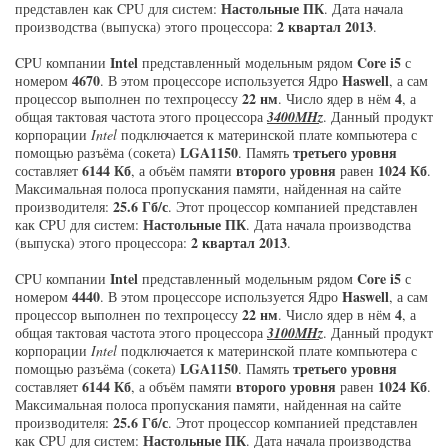
Настольные ПК
представлен как CPU для систем:
. Дата начала
2 квартал 2013
производства (выпуска) этого процессора:
.
Intel
Core i5
CPU компании
представленный модельным рядом
с
4670
Haswell
номером
. В этом процессоре используется Ядро
, а сам
22 нм
4
процессор выполнен по техпроцессу
. Число ядер в нём
, а
общая тактовая частота этого процессора
3400MHz
. Данный продукт
корпорации
Intel
подключается к материнской плате компьютера с
LGA1150
третьего уровня
помощью разъёма (сокета)
. Память
6144 Кб
второго уровня
1024 Кб
составляет
, а объём памяти
равен
.
Максимальная полоса пропускания памяти, найденная на сайте
25.6 Гб/с
производителя:
. Этот процессор компанией представлен
Настольные ПК
как CPU для систем:
. Дата начала производства
2 квартал 2013
(выпуска) этого процессора:
.
Intel
Core i5
CPU компании
представленный модельным рядом
с
4440
Haswell
номером
. В этом процессоре используется Ядро
, а сам
22 нм
4
процессор выполнен по техпроцессу
. Число ядер в нём
, а
общая тактовая частота этого процессора
3100MHz
. Данный продукт
корпорации
Intel
подключается к материнской плате компьютера с
LGA1150
третьего уровня
помощью разъёма (сокета)
. Память
6144 Кб
второго уровня
1024 Кб
составляет
, а объём памяти
равен
.
Максимальная полоса пропускания памяти, найденная на сайте
25.6 Гб/с
производителя:
. Этот процессор компанией представлен
Настольные ПК
как CPU для систем:
. Дата начала производства