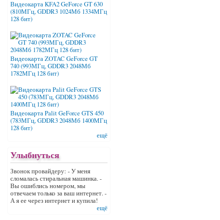
Видеокарта KFA2 GeForce GT 630
(810МГц, GDDR3 1024Мб 1334МГц
128 бит)
Видеокарта ZOTAC GeForce GT
740 (993МГц, GDDR3 2048Мб
1782МГц 128 бит)
Видеокарта Palit GeForce GTS 450
(783МГц, GDDR3 2048Мб 1400МГц
128 бит)
ещё
Улыбнуться
Звонок провайдеру: - У меня
сломалась стиральная машинка. -
Вы ошиблись номером, мы
отвечаем только за ваш интернет. -
А я ее через интернет и купила!
ещё