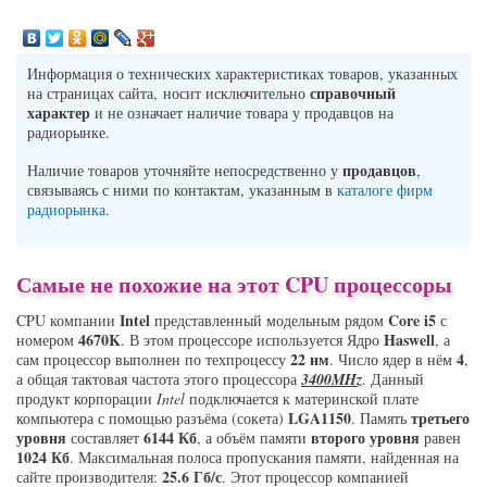
Информация о технических характеристиках товаров, указанных
справочный
на страницах сайта, носит исключительно
характер
и не означает наличие товара у продавцов на
радиорынке.
продавцов
Наличие товаров уточняйте непосредственно у
,
связываясь с ними по контактам, указанным в
каталоге фирм
радиорынка
.
Самые не похожие на этот CPU процессоры
Intel
Core i5
CPU компании
представленный модельным рядом
с
4670K
Haswell
номером
. В этом процессоре используется Ядро
, а
22 нм
4
сам процессор выполнен по техпроцессу
. Число ядер в нём
,
а общая тактовая частота этого процессора
3400MHz
. Данный
продукт корпорации
Intel
подключается к материнской плате
LGA1150
третьего
компьютера с помощью разъёма (сокета)
. Память
уровня
6144 Кб
второго уровня
составляет
, а объём памяти
равен
1024 Кб
. Максимальная полоса пропускания памяти, найденная на
25.6 Гб/с
сайте производителя:
. Этот процессор компанией