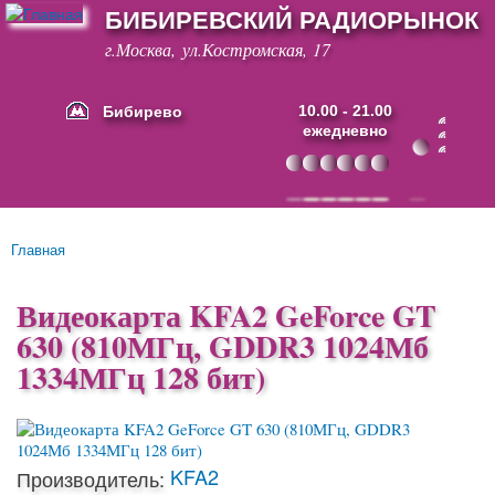
БИБИРЕВСКИЙ РАДИОРЫНОК
Перейти к
основному
г.Москва, ул.Костромская, 17
содержанию
Бибирево
10.00 - 21.00
ежедневно
Основные ссылки
Главная
Вы здесь
Видеокарта KFA2 GeForce GT
630 (810МГц, GDDR3 1024Мб
1334МГц 128 бит)
KFA2
Производитель: