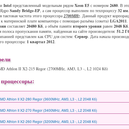
Intel
Xeon E5
2680
ии
представленный модельным рядом
с номером
. В эт
Sandy Bridge-EP
32 нм
 Ядро
, а сам процессор выполнен по техпроцессу
ая тактовая частота этого процессора
2700MHz
. Данный продукт корпора
LGA2011
 к материнской плате компьютера с помощью разъёма (сокета)
.
вня
20480 Кб
второго уровня
2048 Кб
составляет
, а объём памяти
равен
.
51.2 Гб
 полоса пропускания памяти, найденная на сайте производителя:
Сервер
мпанией представлен как CPU для систем:
. Дата начала производ
1 квартал 2012
ого процессора:
.
рели
D Athlon II X2-215 Regor (2700MHz, AM3, L3 -, L2 1024 Кб)
 процессоры:
D Athlon II X2-280 Regor (3600MHz, AM3, L3 -, L2 2048 Кб)
D Athlon II X2-270 Regor (3400MHz, AM3, L3 -, L2 2048 Кб)
D Athlon II X2-260 Regor (3200MHz, AM3, L3 -, L2 2048 Кб)