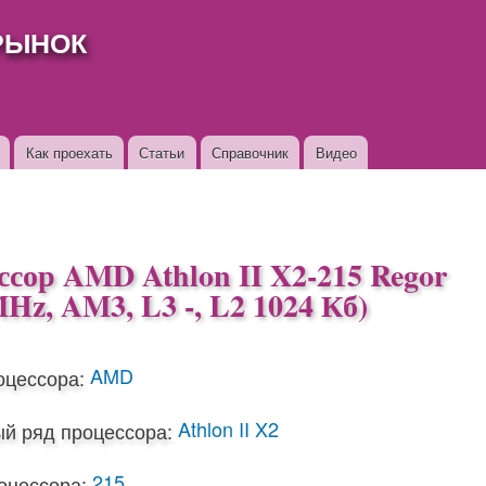
Перейти к
РЫНОК
основному
содержанию
Как проехать
Статьи
Справочник
Видео
сор AMD Athlon II X2-215 Regor
Hz, AM3, L3 -, L2 1024 Кб)
AMD
оцессора:
Athlon II X2
й ряд процессора:
215
оцессора: