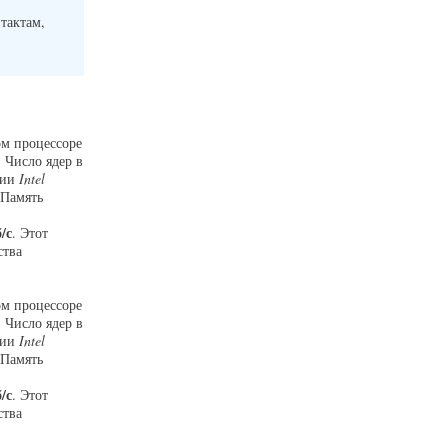
нтактам,
ом процессоре
. Число ядер в
ции
Intel
 Память
/с
. Этот
ства
ом процессоре
. Число ядер в
ции
Intel
 Память
/с
. Этот
ства