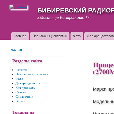
БИБИРЕВСКИЙ РАДИО
г.Москва, ул.Костромская, 17
Главная
Павильоны (контакты)
Фото
Для арендаторов
Основные ссылки
Главная
Вы здесь
Разделы сайта
Процес
(2700M
Главная
Павильоны (контакты)
Фото
Для арендаторов
Марка пр
Как проехать
Статьи
Справочник
Модельны
Видео
Товары на
Номер пр