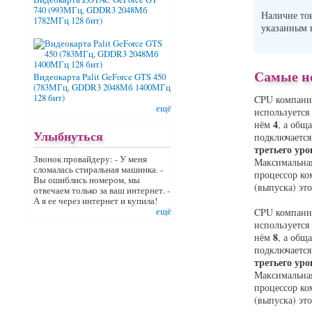
740 (993МГц, GDDR3 2048Мб
Наличие то
1782МГц 128 бит)
указанным
Самые не
Видеокарта Palit GeForce GTS 450
(783МГц, GDDR3 2048Мб 1400МГц
128 бит)
CPU компан
ещё
используется
4
нём
, а общ
Улыбнуться
подключается
третьего уро
Звонок провайдеру: - У меня
Максимальная
сломалась стиральная машинка. -
процессор ко
Вы ошиблись номером, мы
(выпуска) эт
отвечаем только за ваш интернет. -
А я ее через интернет и купила!
CPU компан
ещё
используется
8
нём
, а общ
подключается
третьего уро
Максимальная
процессор ко
(выпуска) эт