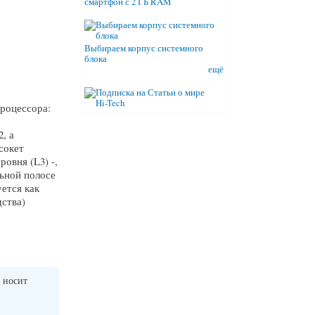
смартфон с 2 ГБ RAM
Выбираем корпус системного
блока
ещё
роцессора:
, а
сокет
овня (L3) -,
льной полосе
ется как
дства)
 носит