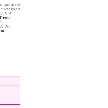
ом процессоре
. Число ядер в
ции
Intel
 Память
/с
. Этот
ства