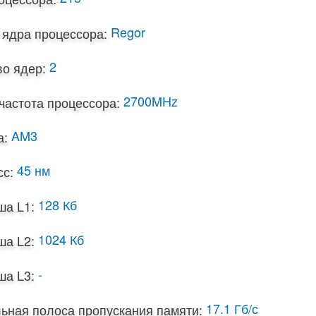
Regor
 ядра процессора:
2
о ядер:
2700MHz
частота процессора:
AM3
а:
45 нм
с:
128 Кб
ша L1:
1024 Кб
ша L2:
-
ша L3:
17.1 Гб/с
ьная полоса пропускания памяти: