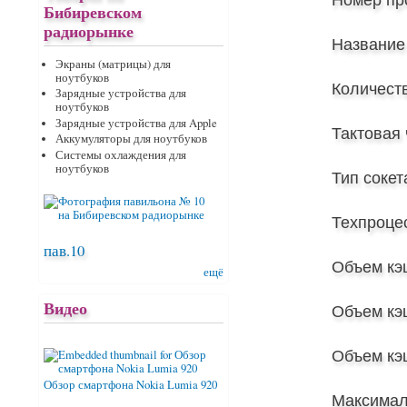
Бибиревском
радиорынке
Название
Экраны (матрицы) для
ноутбуков
Количеств
Зарядные устройства для
ноутбуков
Зарядные устройства для Apple
Тактовая 
Аккумуляторы для ноутбуков
Системы охлаждения для
ноутбуков
Тип сокет
Техпроцес
пав.10
Объем кэ
ещё
Видео
Объем кэ
Объем кэ
Обзор смартфона Nokia Lumia 920
Максимал