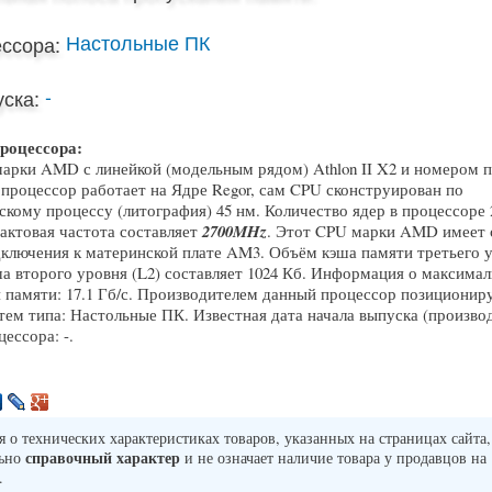
Настольные ПК
ссора:
-
ска:
роцессора:
арки AMD с линейкой (модельным рядом) Athlon II X2 и номером п
 процессор работает на Ядре Regor, сам CPU сконструирован по
скому процессу (литография) 45 нм. Количество ядер в процессоре 2
актовая частота составляет
2700MHz
. Этот CPU марки AMD имеет 
дключения к материнской плате AM3. Объём кэша памяти третьего ур
ша второго уровня (L2) составляет 1024 Кб. Информация о максима
 памяти: 17.1 Гб/с. Производителем данный процессор позициониру
тем типа: Настольные ПК. Известная дата начала выпуска (произво
ессора: -.
о технических характеристиках товаров, указанных на страницах сайта,
справочный характер
льно
и не означает наличие товара у продавцов на
.