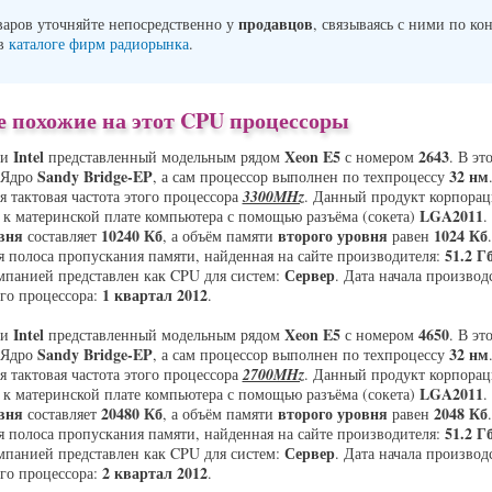
продавцов
варов уточняйте непосредственно у
, связываясь с ними по ко
 в
каталоге фирм радиорынка
.
 похожие на этот CPU процессоры
Intel
Xeon E5
2643
ии
представленный модельным рядом
с номером
. В эт
Sandy Bridge-EP
32 нм
 Ядро
, а сам процессор выполнен по техпроцессу
ая тактовая частота этого процессора
3300MHz
. Данный продукт корпора
LGA2011
 к материнской плате компьютера с помощью разъёма (сокета)
.
вня
10240 Кб
второго уровня
1024 Кб
составляет
, а объём памяти
равен
.
51.2 Гб
 полоса пропускания памяти, найденная на сайте производителя:
Сервер
мпанией представлен как CPU для систем:
. Дата начала производ
1 квартал 2012
ого процессора:
.
Intel
Xeon E5
4650
ии
представленный модельным рядом
с номером
. В эт
Sandy Bridge-EP
32 нм
 Ядро
, а сам процессор выполнен по техпроцессу
ая тактовая частота этого процессора
2700MHz
. Данный продукт корпора
LGA2011
 к материнской плате компьютера с помощью разъёма (сокета)
.
вня
20480 Кб
второго уровня
2048 Кб
составляет
, а объём памяти
равен
.
51.2 Гб
 полоса пропускания памяти, найденная на сайте производителя:
Сервер
мпанией представлен как CPU для систем:
. Дата начала производ
2 квартал 2012
ого процессора:
.