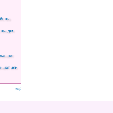
тва для
аншет или
ещё