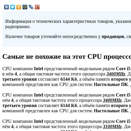
Информация о технических характеристиках товаров, указан
радиорынке.
Наличие товаров уточняйте непосредственно у
продавцов
, с
Самые не похожие на этот CPU процесс
CPU компании
Intel
представленный модельным рядом
Core i5
в нём
4
, а общая тактовая частота этого процессора
3400MHz
. 
третьего уровня
составляет
6144 Кб
, а объём памяти
второго 
компанией представлен как CPU для систем:
Настольные ПК
.
CPU компании
Intel
представленный модельным рядом
Core i5
нём
4
, а общая тактовая частота этого процессора
3400MHz
. Да
третьего уровня
составляет
6144 Кб
, а объём памяти
второго 
компанией представлен как CPU для систем:
Настольные ПК
.
CPU компании
Intel
представленный модельным рядом
Core i5
нём
4
, а общая тактовая частота этого процессора
3100MHz
. Да