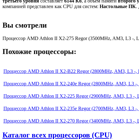
третьего уровня
составляет
6144 Кб
, а объём памяти
второго 
компанией представлен как CPU для систем:
Настольные ПК
.
Вы смотрели
Процессор AMD Athlon II X2-275 Regor (3500MHz, AM3, L3 -, L
Похожие процессоры:
Процессор AMD Athlon II X2-B22 Regor (2800MHz, AM3, L3 -, 
Процессор AMD Athlon II X2-240e Regor (2800MHz, AM3, L3 -,
Процессор AMD Athlon II X2-225 Regor (2900MHz, AM3, L3 -, 
Процессор AMD Athlon II X2-235e Regor (2700MHz, AM3, L3 -,
Процессор AMD Athlon II X2-270 Regor (3400MHz, AM3, L3 -, 
Каталог всех процессоров (CPU)