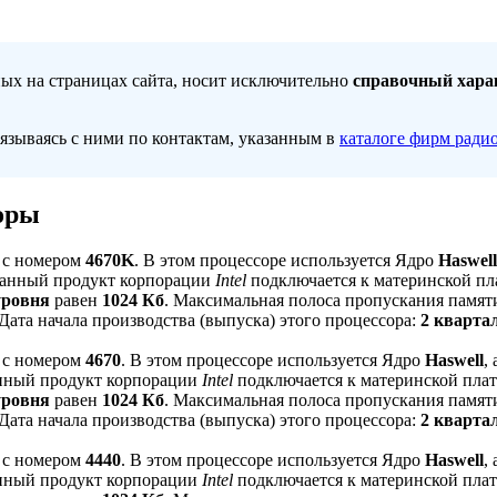
ных на страницах сайта, носит исключительно
справочный хара
вязываясь с ними по контактам, указанным в
каталоге фирм ради
оры
с номером
4670K
. В этом процессоре используется Ядро
Haswell
Данный продукт корпорации
Intel
подключается к материнской пл
уровня
равен
1024 Кб
. Максимальная полоса пропускания памяти
 Дата начала производства (выпуска) этого процессора:
2 кварта
с номером
4670
. В этом процессоре используется Ядро
Haswell
,
нный продукт корпорации
Intel
подключается к материнской плат
уровня
равен
1024 Кб
. Максимальная полоса пропускания памяти
 Дата начала производства (выпуска) этого процессора:
2 кварта
с номером
4440
. В этом процессоре используется Ядро
Haswell
,
нный продукт корпорации
Intel
подключается к материнской плат