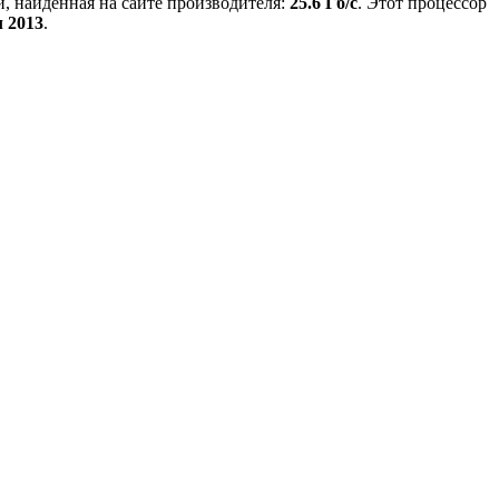
, найденная на сайте производителя:
25.6 Гб/с
. Этот процессор
л 2013
.