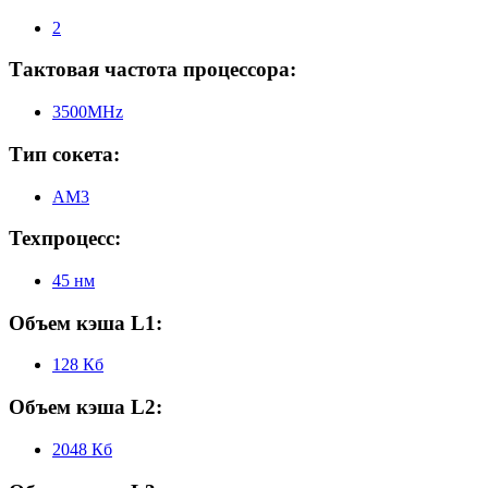
2
Тактовая частота процессора:
3500MHz
Тип сокета:
AM3
Техпроцесс:
45 нм
Объем кэша L1:
128 Кб
Объем кэша L2:
2048 Кб