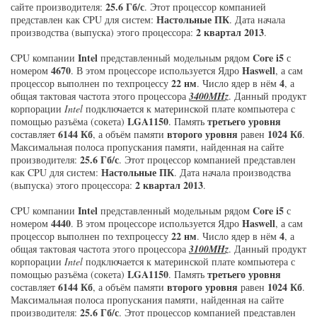
25.6 Гб/с
сайте производителя:
. Этот процессор компанией
Настольные ПК
представлен как CPU для систем:
. Дата начала
2 квартал 2013
производства (выпуска) этого процессора:
.
Intel
Core i5
CPU компании
представленный модельным рядом
с
4670
Haswell
номером
. В этом процессоре используется Ядро
, а сам
22 нм
4
процессор выполнен по техпроцессу
. Число ядер в нём
, а
общая тактовая частота этого процессора
3400MHz
. Данный продукт
корпорации
Intel
подключается к материнской плате компьютера с
LGA1150
третьего уровня
помощью разъёма (сокета)
. Память
6144 Кб
второго уровня
1024 Кб
составляет
, а объём памяти
равен
.
Максимальная полоса пропускания памяти, найденная на сайте
25.6 Гб/с
производителя:
. Этот процессор компанией представлен
Настольные ПК
как CPU для систем:
. Дата начала производства
2 квартал 2013
(выпуска) этого процессора:
.
Intel
Core i5
CPU компании
представленный модельным рядом
с
4440
Haswell
номером
. В этом процессоре используется Ядро
, а сам
22 нм
4
процессор выполнен по техпроцессу
. Число ядер в нём
, а
общая тактовая частота этого процессора
3100MHz
. Данный продукт
корпорации
Intel
подключается к материнской плате компьютера с
LGA1150
третьего уровня
помощью разъёма (сокета)
. Память
6144 Кб
второго уровня
1024 Кб
составляет
, а объём памяти
равен
.
Максимальная полоса пропускания памяти, найденная на сайте
25.6 Гб/с
производителя:
. Этот процессор компанией представлен