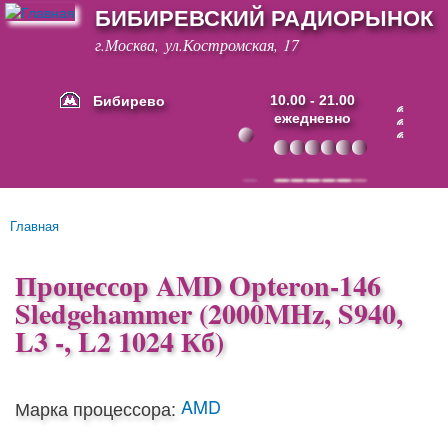
БИБИРЕВСКИЙ РАДИОРЫНОК
Перейти к
основному
г.Москва, ул.Костромская, 17
содержанию
Бибирево
10.00 - 21.00
ежедневно
Основные ссылки
Главная
Вы здесь
Процессор AMD Opteron-146
Sledgehammer (2000MHz, S940,
L3 -, L2 1024 Кб)
AMD
Марка процессора: