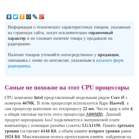
Информация о технических характеристиках товаров, указанных
справочный
на страницах сайта, носит исключительно
характер
и не означает наличие товара у продавцов на
радиорынке.
продавцов
Наличие товаров уточняйте непосредственно у
,
связываясь с ними по контактам, указанным в
каталоге фирм
радиорынка
.
Самые не похожие на этот CPU процессоры
Intel
Core i5
CPU компании
представленный модельным рядом
с
4670K
Haswell
номером
. В этом процессоре используется Ядро
, а
22 нм
4
сам процессор выполнен по техпроцессу
. Число ядер в нём
,
а общая тактовая частота этого процессора
3400MHz
. Данный
продукт корпорации
Intel
подключается к материнской плате
LGA1150
третьего
компьютера с помощью разъёма (сокета)
. Память
уровня
6144 Кб
второго уровня
составляет
, а объём памяти
равен
1024 Кб
. Максимальная полоса пропускания памяти, найденная на