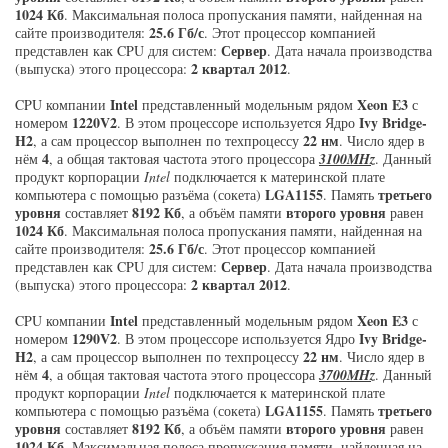
1024 Кб
. Максимальная полоса пропускания памяти, найденная на
25.6 Гб/с
сайте производителя:
. Этот процессор компанией
Сервер
представлен как CPU для систем:
. Дата начала производства
2 квартал 2012
(выпуска) этого процессора:
.
Intel
Xeon E3
CPU компании
представленный модельным рядом
с
1220V2
Ivy Bridge-
номером
. В этом процессоре используется Ядро
H2
22 нм
, а сам процессор выполнен по техпроцессу
. Число ядер в
4
нём
, а общая тактовая частота этого процессора
3100MHz
. Данный
продукт корпорации
Intel
подключается к материнской плате
LGA1155
третьего
компьютера с помощью разъёма (сокета)
. Память
уровня
8192 Кб
второго уровня
составляет
, а объём памяти
равен
1024 Кб
. Максимальная полоса пропускания памяти, найденная на
25.6 Гб/с
сайте производителя:
. Этот процессор компанией
Сервер
представлен как CPU для систем:
. Дата начала производства
2 квартал 2012
(выпуска) этого процессора:
.
Intel
Xeon E3
CPU компании
представленный модельным рядом
с
1290V2
Ivy Bridge-
номером
. В этом процессоре используется Ядро
H2
22 нм
, а сам процессор выполнен по техпроцессу
. Число ядер в
4
нём
, а общая тактовая частота этого процессора
3700MHz
. Данный
продукт корпорации
Intel
подключается к материнской плате
LGA1155
третьего
компьютера с помощью разъёма (сокета)
. Память
уровня
8192 Кб
второго уровня
составляет
, а объём памяти
равен
1024 Кб
. Максимальная полоса пропускания памяти, найденная на