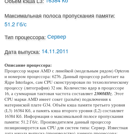
Объем кэша L3:
Максимальная полоса пропускания памяти:
51.2 Гб/с
Сервер
Тип процессора:
14.11.2011
Дата выпуска:
Описание процессора:
Процессор марки AMD с линейкой (модельным рядом) Opteron
и номером процессора: 6276. Данный процессор работает на
Ядре Interlagos, сам CPU сконструирован по технологическому
процессу (литография) 32 нм. Количество ядер в процессоре
16, а суммарная тактовая частота составляет
2300MHz
. Этот
CPU марки AMD имеет сокет (разъём) подключения к
материнской плате G34. Объём кэша памяти третьего уровня
(L3) 16384 Кб, а память кэша второго уровня (L2) составляет
16384 Кб. Информация о максимальной полосе пропускания
памяти: 51.2 Гб/с. Производителем данный процессор
позиционируется как CPU для систем типа: Сервер. Известная
дата начала выпуска (производства) данного процессора: