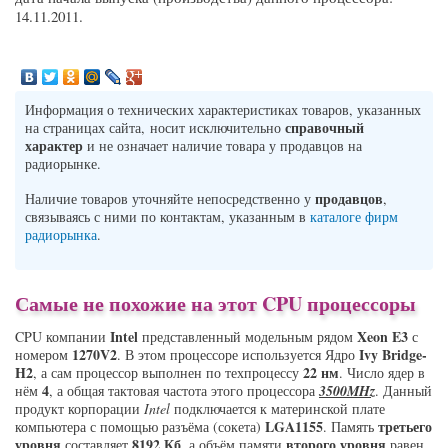
14.11.2011.
Информация о технических характеристиках товаров, указанных
справочный
на страницах сайта, носит исключительно
характер
и не означает наличие товара у продавцов на
радиорынке.
продавцов
Наличие товаров уточняйте непосредственно у
,
связываясь с ними по контактам, указанным в
каталоге фирм
радиорынка
.
Самые не похожие на этот CPU процессоры
Intel
Xeon E3
CPU компании
представленный модельным рядом
с
1270V2
Ivy Bridge-
номером
. В этом процессоре используется Ядро
H2
22 нм
, а сам процессор выполнен по техпроцессу
. Число ядер в
4
нём
, а общая тактовая частота этого процессора
3500MHz
. Данный
продукт корпорации
Intel
подключается к материнской плате
LGA1155
третьего
компьютера с помощью разъёма (сокета)
. Память
уровня
8192 Кб
второго уровня
составляет
, а объём памяти
равен