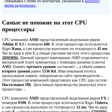
связываясь с ними по контактам, указанным в
каталоге
фирм радиорынка
.
Самые не похожие на этот CPU
процессоры
CPU компании
AMD
представленный модельным рядом
Athlon II X3
с номером
440
. В этом процессоре используется
Ядро
Rana
, а сам процессор выполнен по техпроцессу
45 нм
.
Число ядер в нём
3
, а общая тактовая частота этого процессора
3000MHz
. Данный продукт корпорации
AMD
подключается к
материнской плате компьютера с помощью разъёма (сокета)
AM3
. Память
третьего уровня
составляет
-
, а объём памяти
второго уровня
равен
1536 Кб
. Максимальная полоса
пропускания памяти, найденная на сайте производителя:
-
.
Этот процессор компанией представлен как CPU для систем:
Настольные ПК
. Дата начала производства (выпуска) этого
процессора:
-
.
CPU компании
AMD
представленный модельным рядом
FX
с
номером
9590
. В этом процессоре используется Ядро
Vishera
,
а сам процессор выполнен по техпроцессу
32 нм
. Число ядер
в нём
8
, а общая тактовая частота этого процессора
4700MHz
.