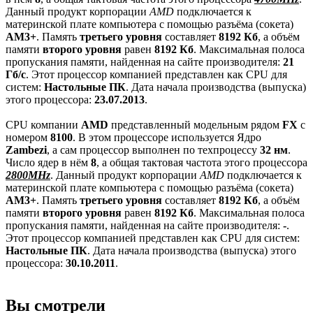
Данный продукт корпорации
AMD
подключается к
материнской плате компьютера с помощью разъёма (сокета)
AM3+
. Память
третьего уровня
составляет
8192 Кб
, а объём
памяти
второго уровня
равен
8192 Кб
. Максимальная полоса
пропускания памяти, найденная на сайте производителя:
21
Гб/с
. Этот процессор компанией представлен как CPU для
систем:
Настольные ПК
. Дата начала производства (выпуска)
этого процессора:
23.07.2013
.
CPU компании
AMD
представленный модельным рядом
FX
с
номером
8100
. В этом процессоре используется Ядро
Zambezi
, а сам процессор выполнен по техпроцессу
32 нм
.
Число ядер в нём
8
, а общая тактовая частота этого процессора
2800MHz
. Данный продукт корпорации
AMD
подключается к
материнской плате компьютера с помощью разъёма (сокета)
AM3+
. Память
третьего уровня
составляет
8192 Кб
, а объём
памяти
второго уровня
равен
8192 Кб
. Максимальная полоса
пропускания памяти, найденная на сайте производителя:
-
.
Этот процессор компанией представлен как CPU для систем:
Настольные ПК
. Дата начала производства (выпуска) этого
процессора:
30.10.2011
.
Вы смотрели