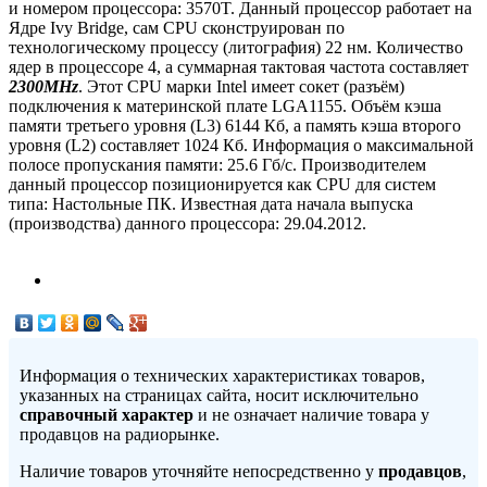
и номером процессора: 3570T. Данный процессор работает на
Ядре Ivy Bridge, сам CPU сконструирован по
технологическому процессу (литография) 22 нм. Количество
ядер в процессоре 4, а суммарная тактовая частота составляет
2300MHz
. Этот CPU марки Intel имеет сокет (разъём)
подключения к материнской плате LGA1155. Объём кэша
памяти третьего уровня (L3) 6144 Кб, а память кэша второго
уровня (L2) составляет 1024 Кб. Информация о максимальной
полосе пропускания памяти: 25.6 Гб/с. Производителем
данный процессор позиционируется как CPU для систем
типа: Настольные ПК. Известная дата начала выпуска
(производства) данного процессора: 29.04.2012.
Информация о технических характеристиках товаров,
указанных на страницах сайта, носит исключительно
справочный характер
и не означает наличие товара у
продавцов на радиорынке.
Наличие товаров уточняйте непосредственно у
продавцов
,