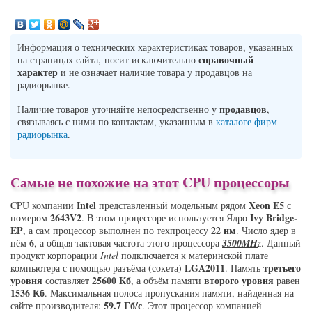
Информация о технических характеристиках товаров, указанных
справочный
на страницах сайта, носит исключительно
характер
и не означает наличие товара у продавцов на
радиорынке.
продавцов
Наличие товаров уточняйте непосредственно у
,
связываясь с ними по контактам, указанным в
каталоге фирм
радиорынка
.
Самые не похожие на этот CPU процессоры
Intel
Xeon E5
CPU компании
представленный модельным рядом
с
2643V2
Ivy Bridge-
номером
. В этом процессоре используется Ядро
EP
22 нм
, а сам процессор выполнен по техпроцессу
. Число ядер в
6
нём
, а общая тактовая частота этого процессора
3500MHz
. Данный
продукт корпорации
Intel
подключается к материнской плате
LGA2011
третьего
компьютера с помощью разъёма (сокета)
. Память
уровня
25600 Кб
второго уровня
составляет
, а объём памяти
равен
1536 Кб
. Максимальная полоса пропускания памяти, найденная на
59.7 Гб/с
сайте производителя:
. Этот процессор компанией