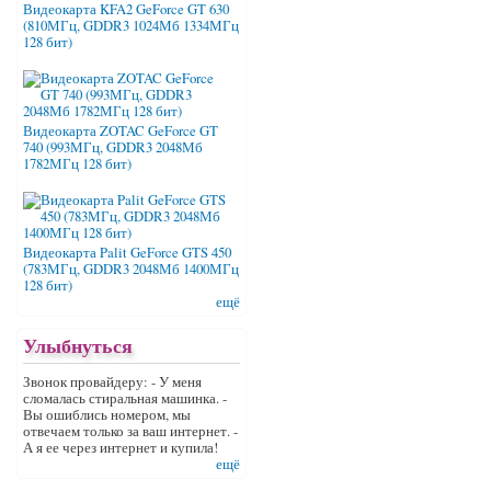
Видеокарта KFA2 GeForce GT 630
(810МГц, GDDR3 1024Мб 1334МГц
128 бит)
Видеокарта ZOTAC GeForce GT
740 (993МГц, GDDR3 2048Мб
1782МГц 128 бит)
Видеокарта Palit GeForce GTS 450
(783МГц, GDDR3 2048Мб 1400МГц
128 бит)
ещё
Улыбнуться
Звонок провайдеру: - У меня
сломалась стиральная машинка. -
Вы ошиблись номером, мы
отвечаем только за ваш интернет. -
А я ее через интернет и купила!
ещё