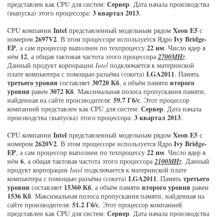
Сервер
представлен как CPU для систем:
. Дата начала производства
3 квартал 2013
(выпуска) этого процессора:
.
Intel
Xeon E5
CPU компании
представленный модельным рядом
с
2697V2
Ivy Bridge-
номером
. В этом процессоре используется Ядро
EP
22 нм
, а сам процессор выполнен по техпроцессу
. Число ядер в
12
нём
, а общая тактовая частота этого процессора
2700MHz
.
Данный продукт корпорации
Intel
подключается к материнской
LGA2011
плате компьютера с помощью разъёма (сокета)
. Память
третьего уровня
30720 Кб
второго
составляет
, а объём памяти
уровня
3072 Кб
равен
. Максимальная полоса пропускания памяти,
59.7 Гб/с
найденная на сайте производителя:
. Этот процессор
Сервер
компанией представлен как CPU для систем:
. Дата начала
3 квартал 2013
производства (выпуска) этого процессора:
.
Intel
Xeon E5
CPU компании
представленный модельным рядом
с
2620V2
Ivy Bridge-
номером
. В этом процессоре используется Ядро
EP
22 нм
, а сам процессор выполнен по техпроцессу
. Число ядер в
6
нём
, а общая тактовая частота этого процессора
2100MHz
. Данный
продукт корпорации
Intel
подключается к материнской плате
LGA2011
третьего
компьютера с помощью разъёма (сокета)
. Память
уровня
15360 Кб
второго уровня
составляет
, а объём памяти
равен
1536 Кб
. Максимальная полоса пропускания памяти, найденная на
51.2 Гб/с
сайте производителя:
. Этот процессор компанией
Сервер
представлен как CPU для систем:
. Дата начала производства