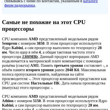
связываясь с ними по контактам, указанным в
каталоге
фирм радиорынка
.
Самые не похожие на этот CPU
процессоры
CPU компании
AMD
представленный модельным рядом
Sempron
с номером
3850
. В этом процессоре используется
Ядро
Kabini
, а сам процессор выполнен по техпроцессу
28
нм
. Число ядер в нём
4
, а общая тактовая частота этого
процессора
1300MHz
. Данный продукт корпорации
AMD
подключается к материнской плате компьютера с помощью
разъёма (сокета)
AM1
. Память
третьего уровня
составляет
-
, а
объём памяти
второго уровня
равен
2048 Кб
. Максимальная
полоса пропускания памяти, найденная на сайте
производителя:
-
. Этот процессор компанией представлен как
CPU для систем:
Настольные ПК
. Дата начала производства
(выпуска) этого процессора:
-
.
CPU компании
AMD
представленный модельным рядом
Athlon
с номером
5150
. В этом процессоре используется Ядро
Kabini
, а сам процессор выполнен по техпроцессу
28 нм
.
Число ядер в нём
4
, а общая тактовая частота этого процессора