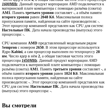
1600MHz
. Данный продукт корпорации
AMD
подключается к
материнской плате компьютера с помощью разъёма (сокета)
AM1
. Память
третьего уровня
составляет
-
, а объём памяти
второго уровня
равен
2048 Кб
. Максимальная полоса
пропускания памяти, найденная на сайте производителя:
-
.
Этот процессор компанией представлен как CPU для систем:
Настольные ПК
. Дата начала производства (выпуска) этого
процессора:
-
.
CPU компании
AMD
представленный модельным рядом
Sempron
с номером
2650
. В этом процессоре используется
Ядро
Kabini
, а сам процессор выполнен по техпроцессу
28
нм
. Число ядер в нём
2
, а общая тактовая частота этого
процессора
1450MHz
. Данный продукт корпорации
AMD
подключается к материнской плате компьютера с помощью
разъёма (сокета)
AM1
. Память
третьего уровня
составляет
-
, а
объём памяти
второго уровня
равен
1024 Кб
. Максимальная
полоса пропускания памяти, найденная на сайте
производителя:
-
. Этот процессор компанией представлен как
CPU для систем:
Настольные ПК
. Дата начала производства
(выпуска) этого процессора:
-
.
Вы смотрели