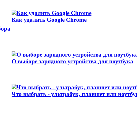
Как удалить Google Chrome
бора
О выборе зарядного устройства для ноутбука
Что выбрать - ультрабук, планшет или ноутбу