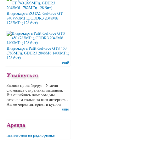
Видеокарта ZOTAC GeForce GT
740 (993МГц, GDDR3 2048Мб
1782МГц 128 бит)
Видеокарта Palit GeForce GTS 450
(783МГц, GDDR3 2048Мб 1400МГц
128 бит)
ещё
Улыбнуться
Звонок провайдеру: - У меня
сломалась стиральная машинка. -
Вы ошиблись номером, мы
отвечаем только за ваш интернет. -
А я ее через интернет и купила!
ещё
Аренда
павильонов на радиорынке