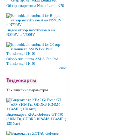
Обзор смартфона Nokia Lumia 920
Видео обзор ноутбуков Asus
N550JV и N750JV
Обзор планшета ASUS Eee Pad
Transformer TF101
ещё
Видеокарты
Технические параметры
Видеокарта KFA2 GeForce GT 630
(810МГц, GDDR3 1024Мб 1334МГц
128 бит)