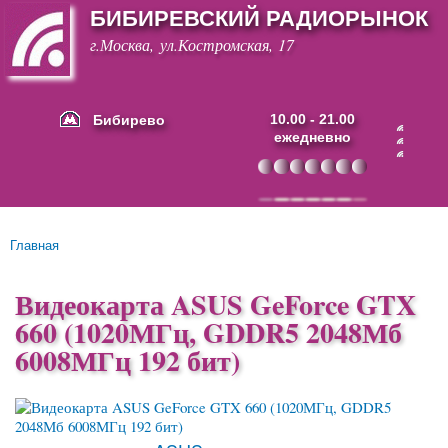
БИБИРЕВСКИЙ РАДИОРЫНОК
Перейти к
основному
г.Москва, ул.Костромская, 17
содержанию
Бибирево
10.00 - 21.00
ежедневно
Основные ссылки
Главная
Вы здесь
Видеокарта ASUS GeForce GTX
660 (1020МГц, GDDR5 2048Мб
6008МГц 192 бит)