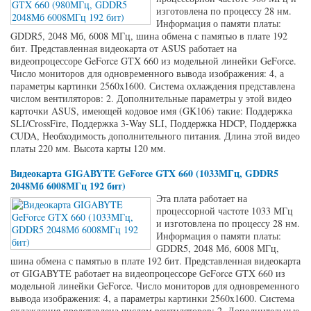
изготовлена по процессу 28 нм.
Информация о памяти платы:
GDDR5, 2048 Мб, 6008 МГц, шина обмена с памятью в плате 192
бит. Представленная видеокарта от ASUS работает на
видеопроцессоре GeForce GTX 660 из модельной линейки GeForce.
Число мониторов для одновременного вывода изображения: 4, а
параметры картинки 2560x1600. Система охлаждения представлена
числом вентиляторов: 2. Дополнительные параметры у этой видео
карточки ASUS, имеющей кодовое имя (GK106) такие: Поддержка
SLI/CrossFire, Поддержка 3-Way SLI, Поддержка HDCP, Поддержка
CUDA, Необходимость дополнительного питания. Длина этой видео
платы 220 мм. Высота карты 120 мм.
Видеокарта GIGABYTE GeForce GTX 660 (1033МГц, GDDR5
2048Мб 6008МГц 192 бит)
Эта плата работает на
процессорной частоте 1033 МГц
и изготовлена по процессу 28 нм.
Информация о памяти платы:
GDDR5, 2048 Мб, 6008 МГц,
шина обмена с памятью в плате 192 бит. Представленная видеокарта
от GIGABYTE работает на видеопроцессоре GeForce GTX 660 из
модельной линейки GeForce. Число мониторов для одновременного
вывода изображения: 4, а параметры картинки 2560x1600. Система
охлаждения представлена числом вентиляторов: 2. Дополнительные