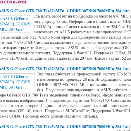
ристиками
ASUS GeForce GTX 780 Ti (876МГц, GDDR5 3072Мб 7000МГц 384 бит)
Эта плата работает на процессорной частоте 876 МГц 
по процессу 28 нм. Информация о памяти платы: GDD
7000 МГц, шина обмена с памятью в плате 384 бит. П
видеокарта от ASUS работает на видеопроцессоре Ge
ной линейки GeForce. Число мониторов для одновременного вывода изобр
ртинки 4096x2160. Система охлаждения представлена числом вентиляторо
ые параметры у этой видео карточки ASUS, имеющей кодовое имя (GK11
ь дополнительного питания, Поддержка 3-Way SLI, Поддержка CUDA, 
жка SLI/CrossFire. Длина этой видео платы 297 мм. Высота карты 152 м
ASUS GeForce GTX 780 Ti (876МГц, GDDR5 3072Мб 7000МГц 384 бит)
Эта плата работает на процессорной частоте 876 МГ
изготовлена по процессу 28 нм. Информация о памя
GDDR5, 3072 Мб, 7000 МГц, шина обмена с памятью
бит. Представленная видеокарта от ASUS работает н
оре GeForce GTX 780 Ti из модельной линейки GeForce. Число мониторо
го вывода изображения: 4, а параметры картинки 4096x2160. Система о
 числом вентиляторов: 1. Дополнительные параметры у этой видео карт
вое имя (GK110) такие: Поддержка SLI/CrossFire, Поддержка 3-Way SLI
ржка CUDA, Необходимость дополнительного питания.
ASUS GeForce GTX 780 Ti (954МГц, GDDR5 3072Мб 7000МГц 384 бит)