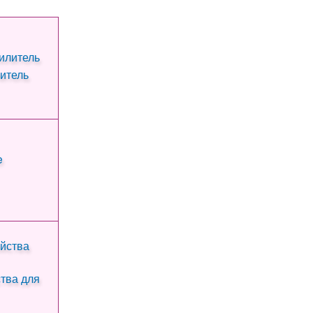
итель
тва для