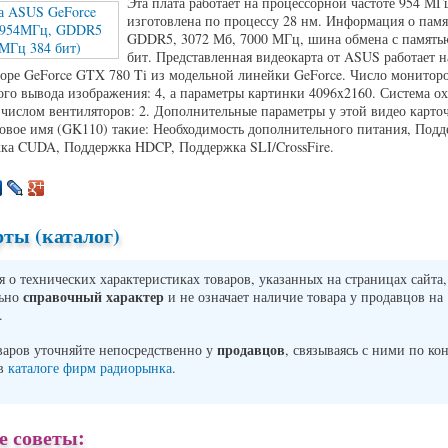
Эта плата работает на процессорной частоте 954 МГ
изготовлена по процессу 28 нм. Информация о памя
GDDR5, 3072 Мб, 7000 МГц, шина обмена с памятью
бит. Представленная видеокарта от ASUS работает н
оре GeForce GTX 780 Ti из модельной линейки GeForce. Число мониторо
го вывода изображения: 4, а параметры картинки 4096x2160. Система о
 числом вентиляторов: 2. Дополнительные параметры у этой видео карт
вое имя (GK110) такие: Необходимость дополнительного питания, Подд
ка CUDA, Поддержка HDCP, Поддержка SLI/CrossFire.
ты (каталог)
о технических характеристиках товаров, указанных на страницах сайта,
справочный характер
льно
и не означает наличие товара у продавцов на
.
продавцов
варов уточняйте непосредственно у
, связываясь с ними по ко
 в
каталоге фирм радиорынка
.
е советы: