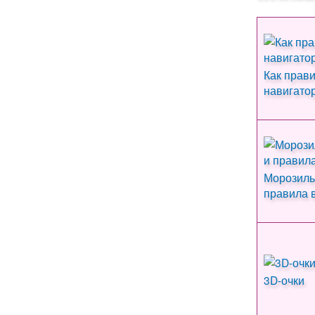
Как прав
навигато
Морозиль
правила 
3D-очки