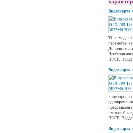
характе
Видеокарта 
Ti из модель
параметры ка
Дополнительн
Необходимост
HDCP, Поддер
Видеокарта 
видеопроцесс
одновременно
представлена
имеющей кодо
HDCP, Подде
Видеокарта 