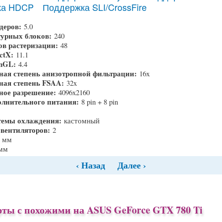
ка HDCP
Поддержка SLI/CrossFire
деров:
5.0
турных блоков:
240
ов растеризации:
48
ectX:
11.1
enGL:
4.4
ая степень анизотропной фильтрации:
16x
ая степень FSAA:
32x
ное разрешение:
4096x2160
олнительного питания:
8 pin + 8 pin
темы охлаждения:
кастомный
 вентиляторов:
2
2 мм
 мм
‹ Назад
Далее ›
ты с похожими на ASUS GeForce GTX 780 Ti