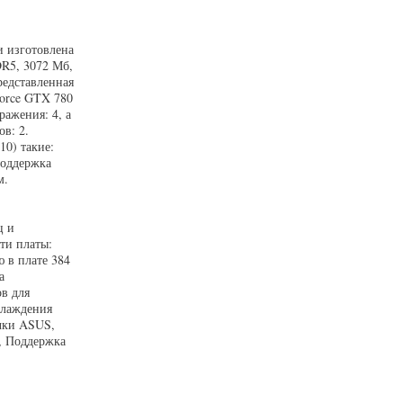
и изготовлена
R5, 3072 Мб,
редставленная
Force GTX 780
ажения: 4, а
в: 2.
0) такие:
Поддержка
м.
ц и
ти платы:
 в плате 384
а
в для
хлаждения
очки ASUS,
, Поддержка