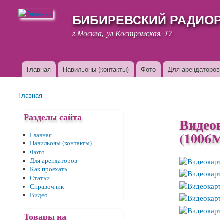
БИБИРЕВСКИЙ РАДИО
г.Москва, ул.Костромская, 17
Главная
Павильоны (контакты)
Фото
Для арендаторов
Основные ссылки
Главная
Вы здесь
Разделы сайта
Видео
(1006
Главная
Павильоны (контакты)
Фото
Для арендаторов
Как проехать
Статьи
Справочник
Видео
Товары на