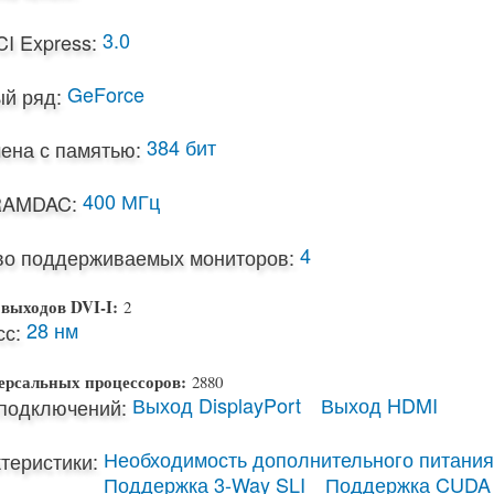
3.0
I Express:
GeForce
й ряд:
384 бит
ена с памятью:
400 МГц
RAMDAC:
4
во поддерживаемых мониторов:
 выходов DVI-I:
2
28 нм
с:
ерсальных процессоров:
2880
Выход DisplayPort
Выход HDMI
подключений:
Необходимость дополнительного питания
теристики:
Поддержка 3-Way SLI
Поддержка CUDA