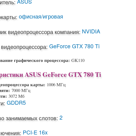
ASUS
итель:
офисная/игровая
окарты:
NVIDIA
чик видеопроцессора компания:
GeForce GTX 780 Ti
 видеопроцессора:
звание графического процессора:
GK110
ристики ASUS GeForce GTX 780 Ti
деопроцессора карты:
1006 МГц
мяти:
7000 МГц
яти:
3072 Мб
GDDR5
и:
2
во занимаемых слотов:
PCI-E 16x
лючения: