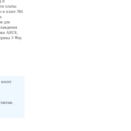
ц и
ти платы:
 в плате 384
а
в для
хлаждения
очки ASUS,
ержка 3-Way
 носит
нтактам,