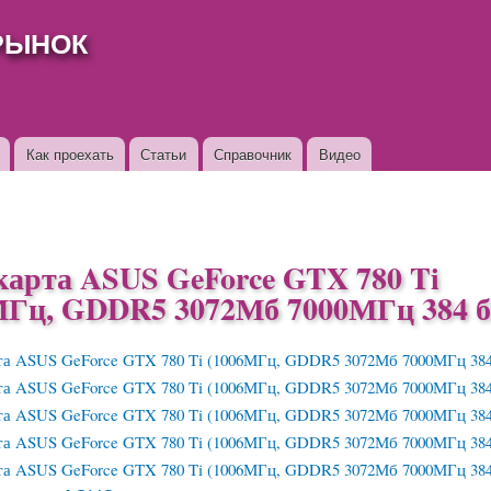
Перейти к
РЫНОК
основному
содержанию
Как проехать
Статьи
Справочник
Видео
карта ASUS GeForce GTX 780 Ti
МГц, GDDR5 3072Мб 7000МГц 384 б