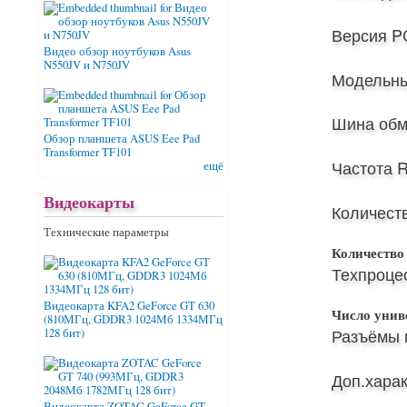
Версия PC
Видео обзор ноутбуков Asus
N550JV и N750JV
Модельны
Шина обм
Обзор планшета ASUS Eee Pad
Transformer TF101
Частота 
ещё
Видеокарты
Количест
Технические параметры
Количество
Техпроцес
Видеокарта KFA2 GeForce GT 630
Число унив
(810МГц, GDDR3 1024Мб 1334МГц
Разъёмы 
128 бит)
Доп.харак
Видеокарта ZOTAC GeForce GT