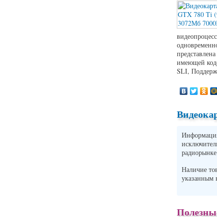
видеопроцесс
одновременно
представлена
имеющей кодо
SLI, Поддерж
Видеокар
Информация 
исключите
радиорынке
Наличие то
указанным
Полезны