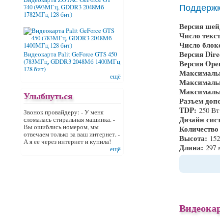
Поддерж
740 (993МГц, GDDR3 2048Мб
1782МГц 128 бит)
Версия шей
Число текс
Число блок
Версия Dir
Видеокарта Palit GeForce GTS 450
(783МГц, GDDR3 2048Мб 1400МГц
Версия Op
128 бит)
Максимальн
ещё
Максимальн
Максималь
Улыбнуться
Разъем доп
TDP:
250 Вт
Звонок провайдеру: - У меня
Дизайн сис
сломалась стиральная машинка. -
Вы ошиблись номером, мы
Количество
отвечаем только за ваш интернет. -
Высота:
15
А я ее через интернет и купила!
Длина:
297
ещё
Видеокар