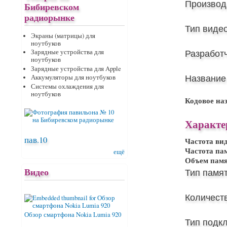
Производ
Бибиревском
радиорынке
Тип виде
Экраны (матрицы) для
ноутбуков
Разработ
Зарядные устройства для
ноутбуков
Зарядные устройства для Apple
Название
Аккумуляторы для ноутбуков
Системы охлаждения для
ноутбуков
Кодовое на
Характе
пав.10
Частота ви
Частота па
ещё
Объем пам
Видео
Тип памят
Количест
Обзор смартфона Nokia Lumia 920
Тип подк