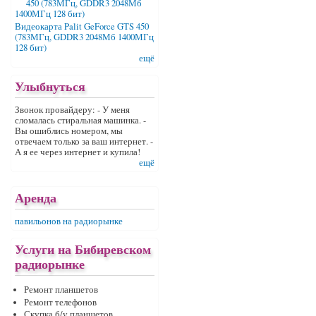
Видеокарта Palit GeForce GTS 450
(783МГц, GDDR3 2048Мб 1400МГц
128 бит)
ещё
Улыбнуться
Звонок провайдеру: - У меня
сломалась стиральная машинка. -
Вы ошиблись номером, мы
отвечаем только за ваш интернет. -
А я ее через интернет и купила!
ещё
Аренда
павильонов на радиорынке
Услуги на Бибиревском
радиорынке
Ремонт планшетов
Ремонт телефонов
Скупка б/у планшетов