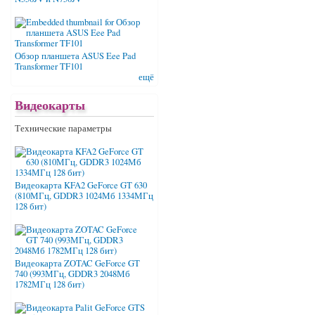
Обзор планшета ASUS Eee Pad
Transformer TF101
ещё
Видеокарты
Технические параметры
Видеокарта KFA2 GeForce GT 630
(810МГц, GDDR3 1024Мб 1334МГц
128 бит)
Видеокарта ZOTAC GeForce GT
740 (993МГц, GDDR3 2048Мб
1782МГц 128 бит)