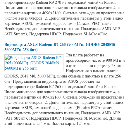
видеопроцессоре Radeon R9 270 из модельной линейки Radeon.
Число мониторов для одновременного вывода изображения: 4, а
параметры картинки 4096x2160. Система охлаждения представлена
числом вентиляторов: 2. Дополнительные параметры у этой видео
карточки ASUS, имеющей кодовое имя (Curacao PRO) такие:
Необходимость дополнительного питания, Поддержка AMD APP
(ATI Stream), Поддержка HDCP, Поддержка SLI/CrossFire.
Видеокарта ASUS Radeon R7 265 (900МГц, GDDR5 2048Мб
5600МГц 256 бит)
Эта плата работает на
процессорной частоте 900 МГц и
изготовлена по процессу 28 нм.
Информация о памяти платы:
GDDR5, 2048 Мб, 5600 МГц, шина обмена с памятью в плате 256
бит. Представленная видеокарта от ASUS работает на
видеопроцессоре Radeon R7 265 из модельной линейки Radeon.
Число мониторов для одновременного вывода изображения: 4, а
параметры картинки 4096x2160. Система охлаждения представлена
числом вентиляторов: 2. Дополнительные параметры у этой видео
карточки ASUS, имеющей кодовое имя (Pitcairn PRO) такие:
Необходимость дополнительного питания, Поддержка AMD APP
(ATI Stream), Поддержка HDCP, Поддержка SLI/CrossFire. Длина
этой видео платы 234 мм. Высота карты 124 мм.