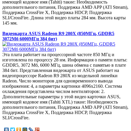
имеющей кодовое имя (Tahiti) такие: Необходимость
дополнительного питания, Поддержка AMD APP (ATI Stream),
Поддержка CrossFire X, Поддержка HDCP, Поддержка
SLI/CrossFire. Длина этой видео платы 284 мм. Высота карты
145 мм.
Видеокарта ASUS Radeon R9 280X (850МГц, GDDR5
3072Мб 6000МГц 384 бит)
Эта плата работает на процессорной частоте 850 МГц и
изготовлена по процессу 28 нм. Информация о памяти платы:
GDDR5, 3072 Мб, 6000 МГц, шина обмена с памятью в плате
384 бит. Представленная видеокарта от ASUS работает на
видеопроцессоре Radeon R9 280X из модельной линейки
Radeon. Число мониторов для одновременного вывода
изображения: 4, а параметры картинки 4096x2160. Система
охлаждения представлена числом вентиляторов: 2.
Дополнительные параметры у этой видео карточки ASUS,
имеющей кодовое имя (Tahiti XTL) такие: Необходимость
дополнительного питания, Поддержка AMD APP (ATI Stream),
Поддержка CrossFire X, Поддержка HDCP, Поддержка
SLI/CrossFire.