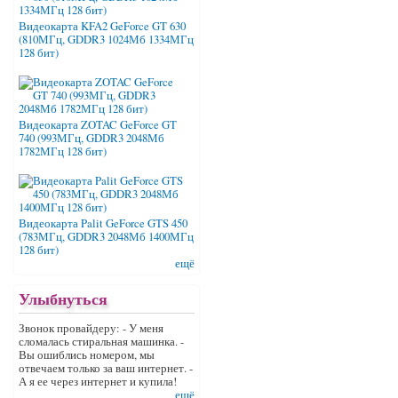
Видеокарта KFA2 GeForce GT 630
(810МГц, GDDR3 1024Мб 1334МГц
128 бит)
Видеокарта ZOTAC GeForce GT
740 (993МГц, GDDR3 2048Мб
1782МГц 128 бит)
Видеокарта Palit GeForce GTS 450
(783МГц, GDDR3 2048Мб 1400МГц
128 бит)
ещё
Улыбнуться
Звонок провайдеру: - У меня
сломалась стиральная машинка. -
Вы ошиблись номером, мы
отвечаем только за ваш интернет. -
А я ее через интернет и купила!
ещё