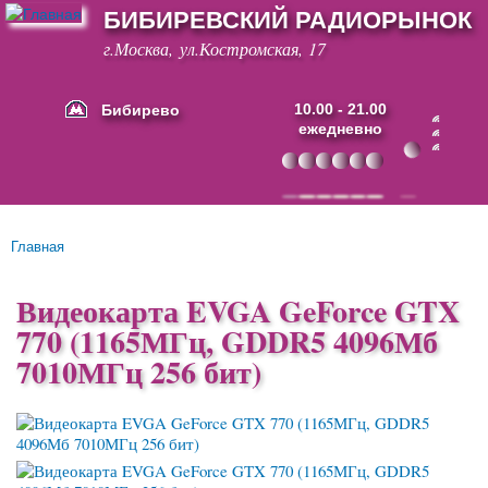
БИБИРЕВСКИЙ РАДИОРЫНОК
Перейти к
основному
г.Москва, ул.Костромская, 17
содержанию
Бибирево
10.00 - 21.00
ежедневно
Основные ссылки
Главная
Вы здесь
Видеокарта EVGA GeForce GTX
770 (1165МГц, GDDR5 4096Мб
7010МГц 256 бит)