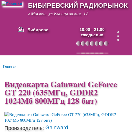
БИБИРЕВСКИЙ РАДИОРЫНОК
Перейти к
основному
г.Москва, ул.Костромская, 17
содержанию
Бибирево
10.00 - 21.00
ежедневно
Основные ссылки
Главная
Вы здесь
Видеокарта Gainward GeForce
GT 220 (635МГц, GDDR2
1024Мб 800МГц 128 бит)
Gainward
Производитель: