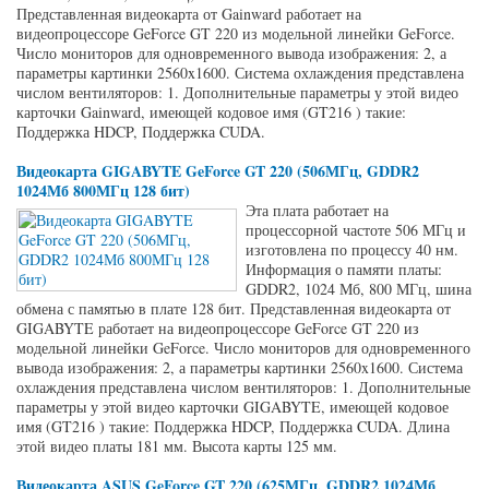
Представленная видеокарта от Gainward работает на
видеопроцессоре GeForce GT 220 из модельной линейки GeForce.
Число мониторов для одновременного вывода изображения: 2, а
параметры картинки 2560x1600. Система охлаждения представлена
числом вентиляторов: 1. Дополнительные параметры у этой видео
карточки Gainward, имеющей кодовое имя (GT216 ) такие:
Поддержка HDCP, Поддержка CUDA.
Видеокарта GIGABYTE GeForce GT 220 (506МГц, GDDR2
1024Мб 800МГц 128 бит)
Эта плата работает на
процессорной частоте 506 МГц и
изготовлена по процессу 40 нм.
Информация о памяти платы:
GDDR2, 1024 Мб, 800 МГц, шина
обмена с памятью в плате 128 бит. Представленная видеокарта от
GIGABYTE работает на видеопроцессоре GeForce GT 220 из
модельной линейки GeForce. Число мониторов для одновременного
вывода изображения: 2, а параметры картинки 2560x1600. Система
охлаждения представлена числом вентиляторов: 1. Дополнительные
параметры у этой видео карточки GIGABYTE, имеющей кодовое
имя (GT216 ) такие: Поддержка HDCP, Поддержка CUDA. Длина
этой видео платы 181 мм. Высота карты 125 мм.
Видеокарта ASUS GeForce GT 220 (625МГц, GDDR2 1024Мб