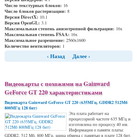
Число текстурных блоков:
16
Число блоков растеризации:
8
Версия DirectX:
10.1
Версия OpenGL:
3.1
Максимальная степень анизотропной фильтрации:
16x
Максимальная степень FSAA:
16x
Максимальное разрешение:
2560x1600
Количество вентиляторов:
1
‹ Назад
Далее ›
Видеокарты с похожими на Gainward
GeForce GT 220 характеристиками
Видеокарта Gainward GeForce GT 220 (635МГц, GDDR2 512Мб
800МГц 128 бит)
Эта плата работает на
процессорной частоте 635 МГц и
изготовлена по процессу 40 нм.
Информация о памяти платы:
GDDR2, 512 Мб, 800 МГц, шина обмена с памятью в плате 128 бит.