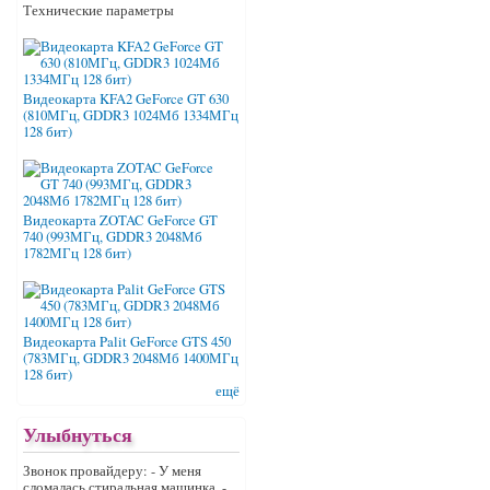
Технические параметры
Видеокарта KFA2 GeForce GT 630
(810МГц, GDDR3 1024Мб 1334МГц
128 бит)
Видеокарта ZOTAC GeForce GT
740 (993МГц, GDDR3 2048Мб
1782МГц 128 бит)
Видеокарта Palit GeForce GTS 450
(783МГц, GDDR3 2048Мб 1400МГц
128 бит)
ещё
Улыбнуться
Звонок провайдеру: - У меня
сломалась стиральная машинка. -