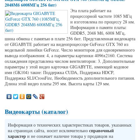
2048Мб 6008МГц 256 бит)
Эта плата работает на
процессорной частоте 1085 МГц
и изготовлена по процессу 28 нм.
Информация о памяти платы:
GDDR5, 2048 Мб, 6008 МГц,
шина обмена с памятью в плате 256 бит. Представленная видеокарта
от GIGABYTE работает на видеопроцессоре GeForce GTX 760 из
модельной линейки GeForce. Число мониторов для одновременного
вывода изображения: 4, а параметры картинки 4096x2160. Система
охлаждения представлена числом вентиляторов: 3. Дополнительные
параметры у этой видео карточки GIGABYTE, имеющей кодовое
имя (GK104) такие: Поддержка CUDA, Поддержка HDCP,
Поддержка SLI/CrossFire, Необходимость дополнительного питания.
Длина этой видео платы 295 мм. Высота карты 129 мм.
Видеокарты (каталог)
Информация о технических характеристиках товаров, указанных
справочный
на страницах сайта, носит исключительно
характер
и не означает наличие товара у продавцов на