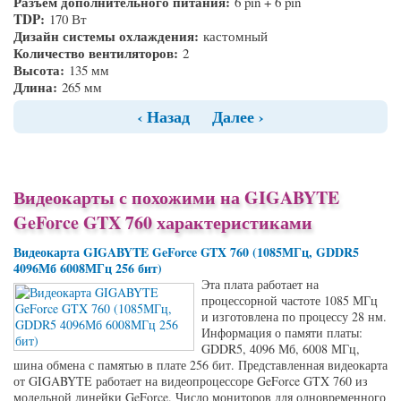
Разъем дополнительного питания:
6 pin + 6 pin
TDP:
170 Вт
Дизайн системы охлаждения:
кастомный
Количество вентиляторов:
2
Высота:
135 мм
Длина:
265 мм
‹ Назад
Далее ›
Видеокарты с похожими на GIGABYTE
GeForce GTX 760 характеристиками
Видеокарта GIGABYTE GeForce GTX 760 (1085МГц, GDDR5
4096Мб 6008МГц 256 бит)
Эта плата работает на
процессорной частоте 1085 МГц
и изготовлена по процессу 28 нм.
Информация о памяти платы:
GDDR5, 4096 Мб, 6008 МГц,
шина обмена с памятью в плате 256 бит. Представленная видеокарта
от GIGABYTE работает на видеопроцессоре GeForce GTX 760 из
модельной линейки GeForce. Число мониторов для одновременного