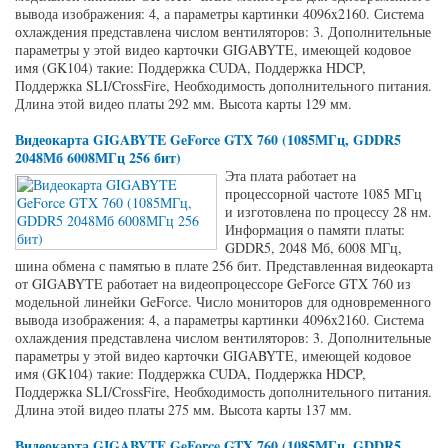
вывода изображения: 4, а параметры картинки 4096x2160. Система
охлаждения представлена числом вентиляторов: 3. Дополнительные
параметры у этой видео карточки GIGABYTE, имеющей кодовое
имя (GK104) такие: Поддержка CUDA, Поддержка HDCP,
Поддержка SLI/CrossFire, Необходимость дополнительного питания.
Длина этой видео платы 292 мм. Высота карты 129 мм.
Видеокарта GIGABYTE GeForce GTX 760 (1085МГц, GDDR5
2048Мб 6008МГц 256 бит)
Эта плата работает на
процессорной частоте 1085 МГц
и изготовлена по процессу 28 нм.
Информация о памяти платы:
GDDR5, 2048 Мб, 6008 МГц,
шина обмена с памятью в плате 256 бит. Представленная видеокарта
от GIGABYTE работает на видеопроцессоре GeForce GTX 760 из
модельной линейки GeForce. Число мониторов для одновременного
вывода изображения: 4, а параметры картинки 4096x2160. Система
охлаждения представлена числом вентиляторов: 3. Дополнительные
параметры у этой видео карточки GIGABYTE, имеющей кодовое
имя (GK104) такие: Поддержка CUDA, Поддержка HDCP,
Поддержка SLI/CrossFire, Необходимость дополнительного питания.
Длина этой видео платы 275 мм. Высота карты 137 мм.
Видеокарта GIGABYTE GeForce GTX 760 (1085МГц, GDDR5