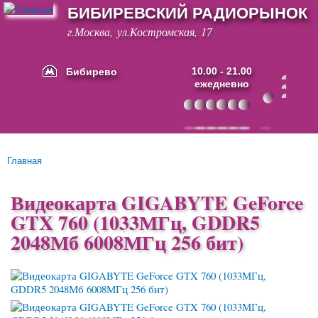
БИБИРЕВСКИЙ РАДИОРЫНОК
Перейти к
основному
г.Москва, ул.Костромская, 17
содержанию
Бибирево
10.00 - 21.00
ежедневно
Основные ссылки
Главная
Вы здесь
Видеокарта GIGABYTE GeForce
GTX 760 (1033МГц, GDDR5
2048Мб 6008МГц 256 бит)