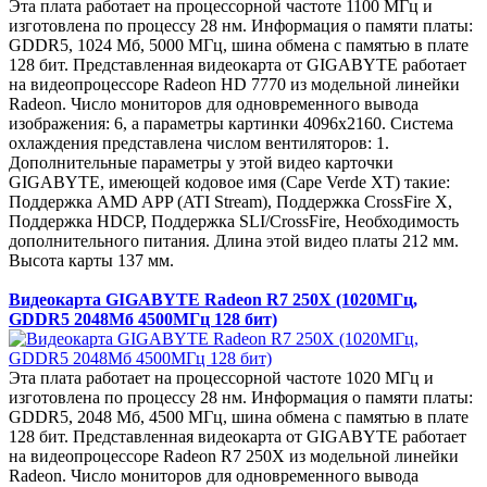
Эта плата работает на процессорной частоте 1100 МГц и
изготовлена по процессу 28 нм. Информация о памяти платы:
GDDR5, 1024 Мб, 5000 МГц, шина обмена с памятью в плате
128 бит. Представленная видеокарта от GIGABYTE работает
на видеопроцессоре Radeon HD 7770 из модельной линейки
Radeon. Число мониторов для одновременного вывода
изображения: 6, а параметры картинки 4096x2160. Система
охлаждения представлена числом вентиляторов: 1.
Дополнительные параметры у этой видео карточки
GIGABYTE, имеющей кодовое имя (Cape Verde XT) такие:
Поддержка AMD APP (ATI Stream), Поддержка CrossFire X,
Поддержка HDCP, Поддержка SLI/CrossFire, Необходимость
дополнительного питания. Длина этой видео платы 212 мм.
Высота карты 137 мм.
Видеокарта GIGABYTE Radeon R7 250X (1020МГц,
GDDR5 2048Мб 4500МГц 128 бит)
Эта плата работает на процессорной частоте 1020 МГц и
изготовлена по процессу 28 нм. Информация о памяти платы:
GDDR5, 2048 Мб, 4500 МГц, шина обмена с памятью в плате
128 бит. Представленная видеокарта от GIGABYTE работает
на видеопроцессоре Radeon R7 250X из модельной линейки
Radeon. Число мониторов для одновременного вывода