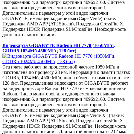
изображения: 4, а параметры картинки 4096x2160. Система
охлаждения представлена числом вентиляторов: 1.
Дополнительные параметры у этой видео карточки
GIGABYTE, имеющей кодовое имя (Cape Verde) такие:
Поддержка AMD APP (ATI Stream), Поддержка CrossFire X,
Поддержка HDCP, Поддержка SLI/CrossFire, Необходимость
дополнительного питания.
Видеокарта GIGABYTE Radeon HD 7770 (1050МГц,
GDDR5 1024Мб 4500МГц 128 бит)
Эта плата работает на процессорной частоте 1050 МГц и
изготовлена по процессу 28 нм. Информация о памяти платы:
GDDR5, 1024 Мб, 4500 МГц, шина обмена с памятью в плате
128 бит. Представленная видеокарта от GIGABYTE работает
на видеопроцессоре Radeon HD 7770 из модельной линейки
Radeon. Число мониторов для одновременного вывода
изображения: 6, а параметры картинки 4096x2160. Система
охлаждения представлена числом вентиляторов: 1.
Дополнительные параметры у этой видео карточки
GIGABYTE, имеющей кодовое имя (Cape Verde XT) такие:
Поддержка AMD APP (ATI Stream), Поддержка CrossFire X,
Поддержка HDCP, Поддержка SLI/CrossFire, Необходимость
дополнительного питания. Длина этой видео платы 212 мм.