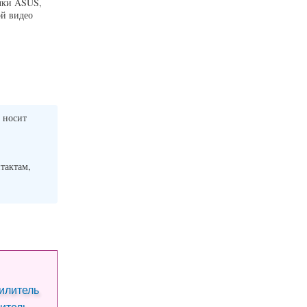
очки ASUS,
й видео
 носит
нтактам,
итель