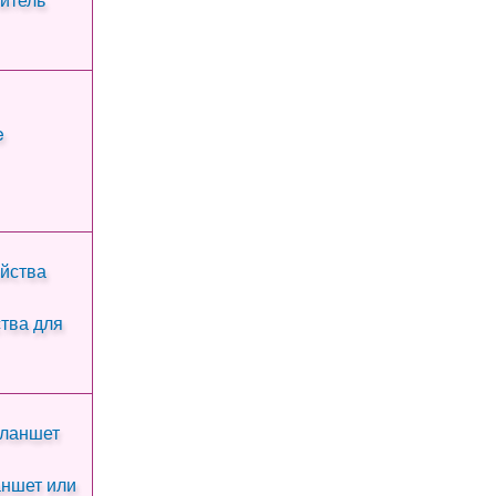
тва для
аншет или