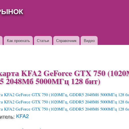
Перейти к
РЫНОК
основному
содержанию
Как проехать
Статьи
Справочник
Видео
карта KFA2 GeForce GTX 750 (1020
 2048Мб 5000МГц 128 бит)
KFA2
итель: