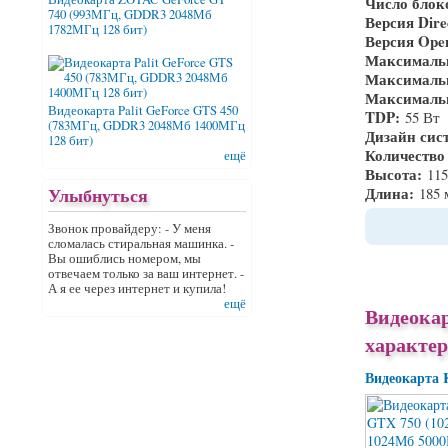
Число блок
740 (993МГц, GDDR3 2048Мб
Версия Dir
1782МГц 128 бит)
Версия Op
Максимальн
Максимальн
Максималь
Видеокарта Palit GeForce GTS 450
TDP:
55 Вт
(783МГц, GDDR3 2048Мб 1400МГц
Дизайн сис
128 бит)
Количество
ещё
Высота:
11
Улыбнуться
Длина:
185
Звонок провайдеру: - У меня
сломалась стиральная машинка. -
Вы ошиблись номером, мы
отвечаем только за ваш интернет. -
А я ее через интернет и купила!
ещё
Видеокар
характе
Видеокарта 