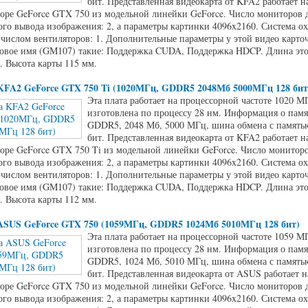
бит. Представленная видеокарта от KFA2 работает н
оре GeForce GTX 750 из модельной линейки GeForce. Число мониторов 
го вывода изображения: 2, а параметры картинки 4096x2160. Система о
 числом вентиляторов: 1. Дополнительные параметры у этой видео карто
овое имя (GM107) такие: Поддержка CUDA, Поддержка HDCP. Длина это
. Высота карты 115 мм.
KFA2 GeForce GTX 750 Ti (1020МГц, GDDR5 2048Мб 5000МГц 128 бит
Эта плата работает на процессорной частоте 1020 М
изготовлена по процессу 28 нм. Информация о памя
GDDR5, 2048 Мб, 5000 МГц, шина обмена с памятью
бит. Представленная видеокарта от KFA2 работает н
оре GeForce GTX 750 Ti из модельной линейки GeForce. Число мониторо
го вывода изображения: 2, а параметры картинки 4096x2160. Система о
 числом вентиляторов: 1. Дополнительные параметры у этой видео карто
овое имя (GM107) такие: Поддержка CUDA, Поддержка HDCP. Длина это
. Высота карты 112 мм.
ASUS GeForce GTX 750 (1059МГц, GDDR5 1024Мб 5010МГц 128 бит)
Эта плата работает на процессорной частоте 1059 М
изготовлена по процессу 28 нм. Информация о памя
GDDR5, 1024 Мб, 5010 МГц, шина обмена с памятью
бит. Представленная видеокарта от ASUS работает н
оре GeForce GTX 750 из модельной линейки GeForce. Число мониторов 
го вывода изображения: 2, а параметры картинки 4096x2160. Система о