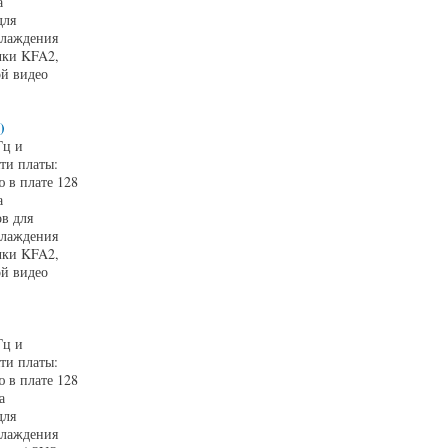
а
для
хлаждения
чки KFA2,
й видео
)
Гц и
ти платы:
 в плате 128
а
в для
хлаждения
чки KFA2,
й видео
Гц и
ти платы:
 в плате 128
а
для
хлаждения