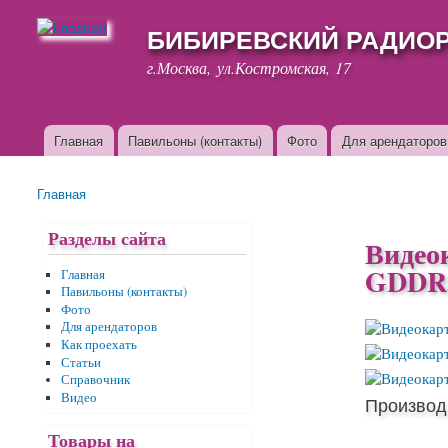
БИБИРЕВСКИЙ РАДИО
г.Москва, ул.Костромская, 17
Главная
Павильоны (контакты)
Фото
Для арендаторов
Основные ссылки
Главная
Вы здесь
Разделы сайта
Видео
GDDR5
Главная
Павильоны (контакты)
Фото
Для арендаторов
Как проехать
Статьи
Справочник
Видео
Производ
Товары на