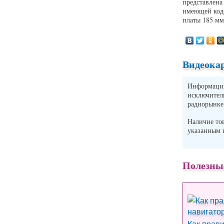
представлена
имеющей код
платы 185 мм
Видеокар
Информация 
исключите
радиорынке
Наличие то
указанным
Полезны
Как прав