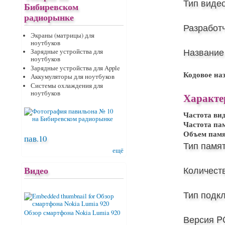
Тип виде
Бибиревском
радиорынке
Разработ
Экраны (матрицы) для
ноутбуков
Название
Зарядные устройства для
ноутбуков
Зарядные устройства для Apple
Кодовое на
Аккумуляторы для ноутбуков
Системы охлаждения для
ноутбуков
Характе
Частота ви
Частота па
Объем пам
пав.10
Тип памят
ещё
Количест
Видео
Тип подк
Обзор смартфона Nokia Lumia 920
Версия PC