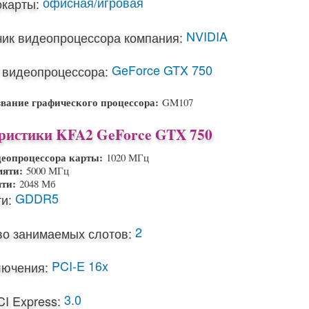
офисная/игровая
окарты:
NVIDIA
чик видеопроцессора компания:
GeForce GTX 750
 видеопроцессора:
звание графического процессора:
GM107
ристики KFA2 GeForce GTX 750
деопроцессора карты:
1020 МГц
мяти:
5000 МГц
яти:
2048 Мб
GDDR5
и:
2
во занимаемых слотов:
PCI-E 16x
лючения:
3.0
I Express: