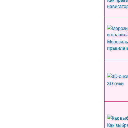
навигато
Морозиль
правила 
3D-очки
Как выбр