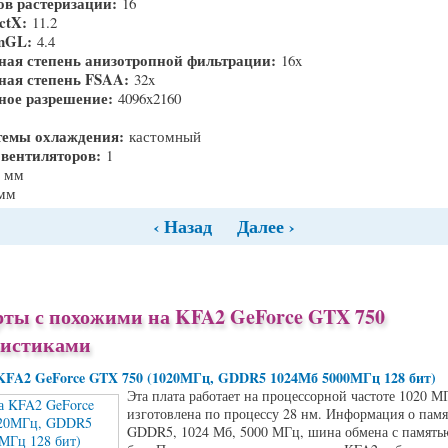
ов растеризации:
16
ectX:
11.2
enGL:
4.4
ая степень анизотропной фильтрации:
16x
ая степень FSAA:
32x
ное разрешение:
4096x2160
темы охлаждения:
кастомный
 вентиляторов:
1
5 мм
 мм
‹ Назад
Далее ›
ты с похожими на KFA2 GeForce GTX 750
ристиками
KFA2 GeForce GTX 750 (1020МГц, GDDR5 1024Мб 5000МГц 128 бит)
Эта плата работает на процессорной частоте 1020 М
изготовлена по процессу 28 нм. Информация о памя
GDDR5, 1024 Мб, 5000 МГц, шина обмена с памятью