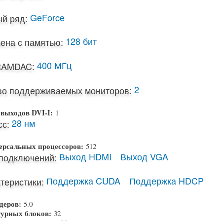
GeForce
й ряд:
128 бит
ена с памятью:
400 МГц
RAMDAC:
2
во поддерживаемых мониторов:
 выходов DVI-I:
1
28 нм
с:
ерсальных процессоров:
512
Выход HDMI
Выход VGA
подключений:
Поддержка CUDA
Поддержка HDCP
теристики:
деров:
5.0
турных блоков:
32