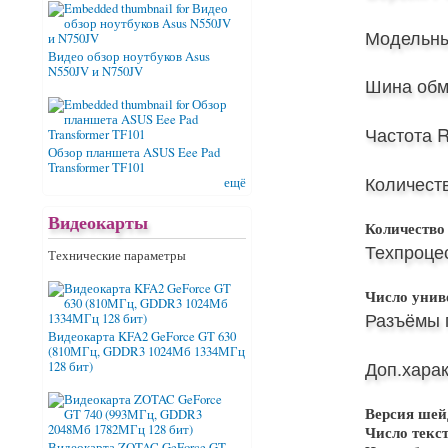
Модельны
Видео обзор ноутбуков Asus
N550JV и N750JV
Шина обм
Частота 
Обзор планшета ASUS Eee Pad
Transformer TF101
Количест
ещё
Видеокарты
Количество
Техпроцес
Технические параметры
Число унив
Разъёмы 
Видеокарта KFA2 GeForce GT 630
(810МГц, GDDR3 1024Мб 1334МГц
Доп.харак
128 бит)
Версия шей
Число текс
Видеокарта ZOTAC GeForce GT