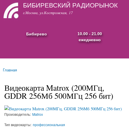
БИБИРЕВСКИЙ РАДИОРЫНОК
Перейти к
основному
г.Москва, ул.Костромская, 17
содержанию
Бибирево
10.00 - 21.00
ежедневно
Основные ссылки
Главная
Вы здесь
Видеокарта Matrox (200МГц,
GDDR 256Мб 500МГц 256 бит)
Производитель:
Matrox
Тип видеокарты:
профессиональная