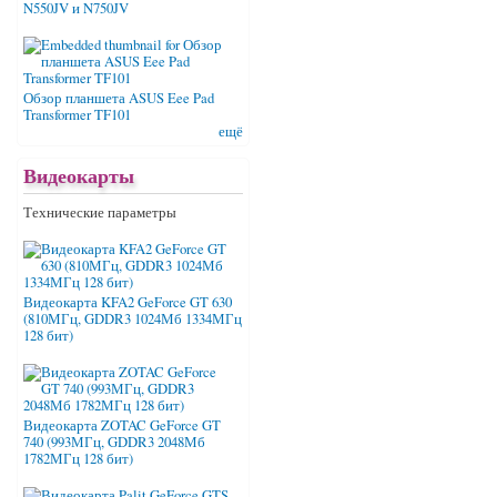
N550JV и N750JV
Обзор планшета ASUS Eee Pad
Transformer TF101
ещё
Видеокарты
Технические параметры
Видеокарта KFA2 GeForce GT 630
(810МГц, GDDR3 1024Мб 1334МГц
128 бит)
Видеокарта ZOTAC GeForce GT
740 (993МГц, GDDR3 2048Мб
1782МГц 128 бит)