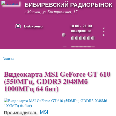
БИБИРЕВСКИЙ РАДИОРЫНОК
Перейти к
основному
г.Москва, ул.Костромская, 17
содержанию
Бибирево
10.00 - 21.00
ежедневно
Основные ссылки
Главная
Вы здесь
Видеокарта MSI GeForce GT 610
(550МГц, GDDR3 2048Мб
1000МГц 64 бит)
MSI
Производитель: