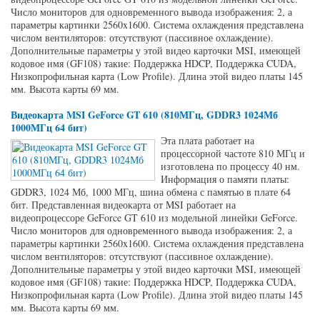
Число мониторов для одновременного вывода изображения: 2, а
параметры картинки 2560x1600. Система охлаждения представлена
числом вентиляторов: отсутствуют (пассивное охлаждение).
Дополнительные параметры у этой видео карточки MSI, имеющей
кодовое имя (GF108) такие: Поддержка HDCP, Поддержка CUDA,
Низкопрофильная карта (Low Profile). Длина этой видео платы 145
мм. Высота карты 69 мм.
Видеокарта MSI GeForce GT 610 (810МГц, GDDR3 1024Мб
1000МГц 64 бит)
Эта плата работает на
процессорной частоте 810 МГц и
изготовлена по процессу 40 нм.
Информация о памяти платы:
GDDR3, 1024 Мб, 1000 МГц, шина обмена с памятью в плате 64
бит. Представленная видеокарта от MSI работает на
видеопроцессоре GeForce GT 610 из модельной линейки GeForce.
Число мониторов для одновременного вывода изображения: 2, а
параметры картинки 2560x1600. Система охлаждения представлена
числом вентиляторов: отсутствуют (пассивное охлаждение).
Дополнительные параметры у этой видео карточки MSI, имеющей
кодовое имя (GF108) такие: Поддержка HDCP, Поддержка CUDA,
Низкопрофильная карта (Low Profile). Длина этой видео платы 145
мм. Высота карты 69 мм.