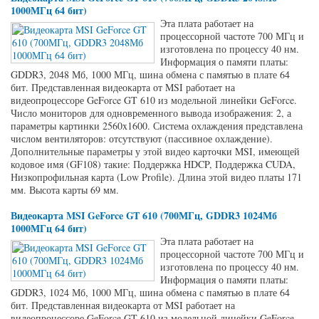
1000МГц 64 бит)
Эта плата работает на
процессорной частоте 700 МГц и
изготовлена по процессу 40 нм.
Информация о памяти платы:
GDDR3, 2048 Мб, 1000 МГц, шина обмена с памятью в плате 64
бит. Представленная видеокарта от MSI работает на
видеопроцессоре GeForce GT 610 из модельной линейки GeForce.
Число мониторов для одновременного вывода изображения: 2, а
параметры картинки 2560x1600. Система охлаждения представлена
числом вентиляторов: отсутствуют (пассивное охлаждение).
Дополнительные параметры у этой видео карточки MSI, имеющей
кодовое имя (GF108) такие: Поддержка HDCP, Поддержка CUDA,
Низкопрофильная карта (Low Profile). Длина этой видео платы 171
мм. Высота карты 69 мм.
Видеокарта MSI GeForce GT 610 (700МГц, GDDR3 1024Мб
1000МГц 64 бит)
Эта плата работает на
процессорной частоте 700 МГц и
изготовлена по процессу 40 нм.
Информация о памяти платы:
GDDR3, 1024 Мб, 1000 МГц, шина обмена с памятью в плате 64
бит. Представленная видеокарта от MSI работает на
видеопроцессоре GeForce GT 610 из модельной линейки GeForce.