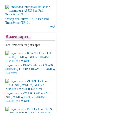
Обзор планшета ASUS Eee Pad
Transformer TF101
ещё
Видеокарты
Технические параметры
Видеокарта KFA2 GeForce GT 630
(810МГц, GDDR3 1024Мб 1334МГц
128 бит)
Видеокарта ZOTAC GeForce GT
740 (993МГц, GDDR3 2048Мб
1782МГц 128 бит)