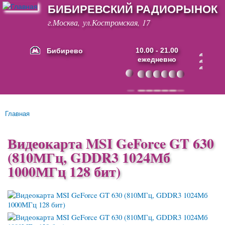
БИБИРЕВСКИЙ РАДИОРЫНОК
Перейти к
основному
г.Москва, ул.Костромская, 17
содержанию
Бибирево
10.00 - 21.00
ежедневно
Основные ссылки
Главная
Вы здесь
Видеокарта MSI GeForce GT 630
(810МГц, GDDR3 1024Мб
1000МГц 128 бит)