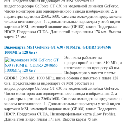
бит. Представленная видеокарта от MSI работает на
видеопроцессоре GeForce GT 630 из модельной линейки GeForce.
Число мониторов для одновременного вывода изображения: 2, а
параметры картинки 2560x1600. Система охлаждения представлена
числом вентиляторов: 1. Дополнительные параметры у этой видео
карточки MSI, имеющей кодовое имя (GF108) такие: Поддержка
HDCP, Поддержка CUDA. Длина этой видео платы 178 мм. Высота
карты 73 мм.
Видеокарта MSI GeForce GT 630 (810МГц, GDDR3 2048Мб
1000МГц 128 бит)
Эта плата работает на
процессорной частоте 810 МГц и
изготовлена по процессу 40 нм.
Информация о памяти платы:
GDDR3, 2048 Мб, 1000 МГц, шина обмена с памятью в плате 128
бит. Представленная видеокарта от MSI работает на
видеопроцессоре GeForce GT 630 из модельной линейки GeForce.
Число мониторов для одновременного вывода изображения: 2, а
параметры картинки 2560x1600. Система охлаждения представлена
числом вентиляторов: 1. Дополнительные параметры у этой видео
карточки MSI, имеющей кодовое имя (GF108) такие: Поддержка
HDCP, Поддержка CUDA, Низкопрофильная карта (Low Profile).
Длина этой видео платы 171 мм. Высота карты 75 мм.