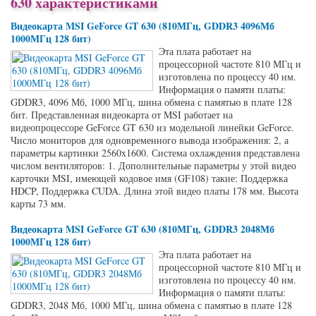
630 характеристиками
Видеокарта MSI GeForce GT 630 (810МГц, GDDR3 4096Мб
1000МГц 128 бит)
Эта плата работает на
процессорной частоте 810 МГц и
изготовлена по процессу 40 нм.
Информация о памяти платы:
GDDR3, 4096 Мб, 1000 МГц, шина обмена с памятью в плате 128
бит. Представленная видеокарта от MSI работает на
видеопроцессоре GeForce GT 630 из модельной линейки GeForce.
Число мониторов для одновременного вывода изображения: 2, а
параметры картинки 2560x1600. Система охлаждения представлена
числом вентиляторов: 1. Дополнительные параметры у этой видео
карточки MSI, имеющей кодовое имя (GF108) такие: Поддержка
HDCP, Поддержка CUDA. Длина этой видео платы 178 мм. Высота
карты 73 мм.
Видеокарта MSI GeForce GT 630 (810МГц, GDDR3 2048Мб
1000МГц 128 бит)
Эта плата работает на
процессорной частоте 810 МГц и
изготовлена по процессу 40 нм.
Информация о памяти платы:
GDDR3, 2048 Мб, 1000 МГц, шина обмена с памятью в плате 128